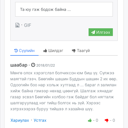
·
GIF
Илгээх
Сүүлийн
Шилдэг
Таагүй
шаабар ·
2018/01/22
Мөнгө олох хэрэгслэл болчихсон юм биш үү. Сүлжээ
маягтай гээч. Бөөгийн шашин Буддын шашин 2 их өөр.
Одоогийн боо нар хольж хутгаад л ... бараг л залилан
хийж байна гэмээр нөхөд цөөнгүй. Шалгаж хянадаг
газар эсвэл Бөөгийн холбоо гэж байдаг бол нягталж
шалгаруулаад нэг тийш болгох нь зүй. Хэрээс
хэтрэхээрээ буруу тийшээ л хазайна шүү.
·
Хариулах
Устгах
-
0
-
0