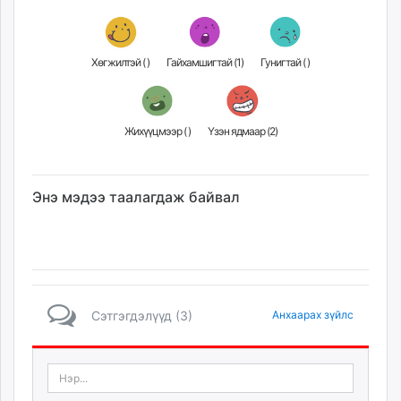
Хөгжилтэй (
)
Гайхамшигтай (
1
)
Гунигтай (
)
Жихүүцмээр (
)
Үзэн ядмаар (
2
)
Энэ мэдээ таалагдаж байвал
Сэтгэгдэлүүд (3)
Анхаарах зүйлс