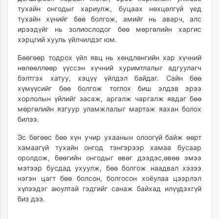
тухайн онгодыг хариулж, буцаах нөхцөлгүй үед
тухайн хүнийг бөө болгож, амийг нь аварч, алс
ирээдүйг нь золиослодог бөө мөргөлийн харгис
хэрцгий хууль үйлчилдэг юм.
Бөөгөөр тодрох үйл явц нь хөндлөнгийн хар хүчний
нөлөөллөөр үүссэн хүчний хуримтлалыг адгуулагч
бэлтгэх хатуу, хэцүү үйлдэл байдаг. Сайн бөө
хүмүүсийг бөө болгож тоглох биш элдэв эрээ
хорлолын үйлийг засаж, аргалж чаргалж явдаг бөө
мөргөлийн язгуур уламжлалыг мартаж яахан болох
билээ.
Эс бөгөөс бөө хүн учир ухаанын олоогүй байж өөрт
хамаагүй тухайн онгод тэнгэрээр хамаа бусаар
оролдож, бөөгийн онгодыг өвөг дээдэс,өвөө эмээ
мэтээр бусдад ухуулж, бөө болгож наадвал хэзээ
нэгэн цагт бөө болсон, болгосон хоёулаа цээрлэл
хүлээдэг аюултай гэдгийг санаж байхад илүүдэхгүй
биз дээ.