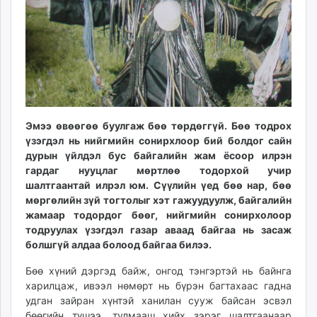
ikon.mn
mnb.mn
Livetv.mn
Eguur.mn
24tsag.mn
shuud.mn
eagle.mn
Эмээ өвөөгөө буулгаж бөө төрдөггүй. Бөө тодрох
ergelt.mn
үзэгдэл нь нийгмийн сонирхлоор бий болдог сайн
zarig.mn
дурын үйлдэл бус байгалийн жам ёсоор илрэн
today.mn
гардаг нууцлаг мөртлөө тодорхой учир
шалтгаантай илрэл юм. Сүүлийн үед бөө нар, бөө
zuv.mn
мөргөлийн зүй тогтолыг хэт гажуудуулж, байгалийн
mminfo.mn
жамаар тодордог бөөг, нийгмийн сонирхолоор
ugluu.mn
тодруулах үзэгдэл газар аваад байгаа нь засаж
urlag.mn
болшгүй алдаа болоод байгаа билээ.
unen.mn
Бөө хүний дэргэд байж, онгод тэнгэртэй нь байнга
asu.mn
харилцаж, ивээл нөмөрт нь бүрэн багтахаас гадна
shudarga.mn
удган зайран хүнтэй ханилан сууж байсан эсвэл
shuurhai.mn
бөөгийн түшээ, тулмааш хийх зэрэг шалтгаанаар