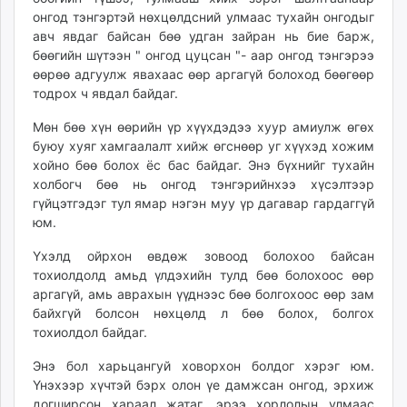
unuudur.mn
онгод тэнгэртэй нөхцөлдсний улмаас тухайн онгодыг
авч явдаг байсан бөө удган зайран нь бие барж,
isee.mn
бөөгийн шүтээн " онгод цуцсан "- аар онгод тэнгэрээ
mglradio.com
өөрөө адгуулж явахаас өөр аргагүй болоход бөөгөөр
fact.mn
тодрох ч явдал байдаг.
itoim.mn
Мөн бөө хүн өөрийн үр хүүхдэдээ хуур амиулж өгөх
tumen.mn
буюу хуяг хамгаалалт хийж өгснөөр уг хүүхэд хожим
shuum.mn
хойно бөө болох ёс бас байдаг. Энэ бүхнийг тухайн
times.mn
холбогч бөө нь онгод тэнгэрийнхээ хүсэлтээр
tvmongolia.mn
гүйцэтгэдэг тул ямар нэгэн муу үр дагавар гардаггүй
mass.mn
юм.
unegui.mn
Үхэлд ойрхон өвдөж зовоод болохоо байсан
assa.mn
тохиолдолд амьд үлдэхийн тулд бөө болохоос өөр
toim.mn
аргагүй, амь аврахын үүднээс бөө болгохоос өөр зам
tac.mn
байхгүй болсон нөхцөлд л бөө болох, болгох
тохиолдол байдаг.
paparazzi.mn
unread.today
Энэ бол харьцангуй ховорхон болдог хэрэг юм.
Үнэхээр хүчтэй бэрх олон үе дамжсан онгод, эрхиж
догширсон хараал жатаг, эрээ хорлолын улмаас