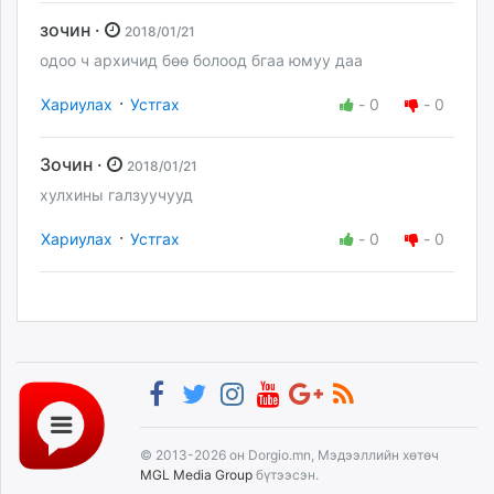
зочин ·
2018/01/21
одоо ч архичид бөө болоод бгаа юмуу даа
·
Хариулах
Устгах
-
0
-
0
Зочин ·
2018/01/21
хулхины галзуучууд
·
Хариулах
Устгах
-
0
-
0
© 2013-2026 он Dorgio.mn, Мэдээллийн хөтөч
MGL Media Group
бүтээсэн.