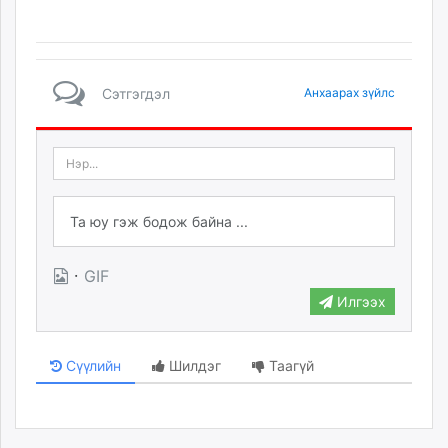
Сэтгэгдэл
Анхаарах зүйлс
·
GIF
Илгээх
Сүүлийн
Шилдэг
Таагүй