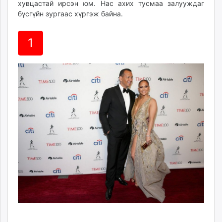
хувцастай ирсэн юм. Нас ахих тусмаа залууждаг
ikon.mn
бүсгүйн зургаас хүргэж байна.
mnb.mn
Livetv.mn
1
Eguur.mn
24tsag.mn
shuud.mn
eagle.mn
ergelt.mn
zarig.mn
today.mn
zuv.mn
mminfo.mn
ugluu.mn
urlag.mn
unen.mn
asu.mn
shudarga.mn
shuurhai.mn