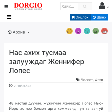
Онцлох
Шинэ
Мэдээллийн
Зар мэдээллийн
Архив
Банк санхүү
Бизнес ААН
Төрийн
Нас ахих тусмаа
Нийслэлийн
залууждаг Женнифер
Лопес
dorgio.mn
Gogo.mn
Чөлөөт
,
Фото
caak.mn
2018-
2026-
2018/04/30
news.mn
04-
08-
30
08
zindaa.mn
13:23:10
19:03:00
48 настай дуучин, жүжигчин Женнифер Лопес Нью-
Baabar.mn
Йорк хотноо болсон арга хэмжээнд тун тачаангуй
tovch.mn