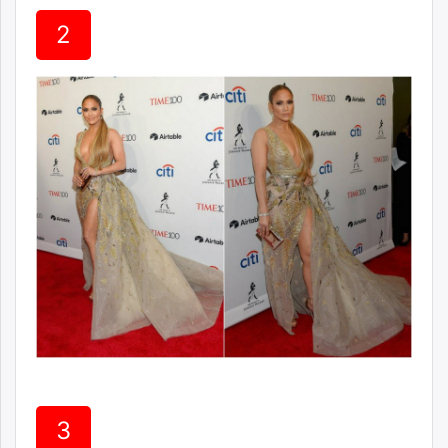
unuudur.mn
2
isee.mn
mglradio.com
fact.mn
itoim.mn
tumen.mn
shuum.mn
times.mn
tvmongolia.mn
mass.mn
unegui.mn
assa.mn
toim.mn
tac.mn
paparazzi.mn
unread.today
3