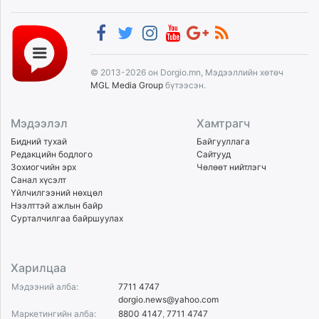
© 2013-2026 он Dorgio.mn, Мэдээллийн хөтөч
MGL Media Group
бүтээсэн.
Мэдээлэл
Хамтрагч
Бидний тухай
Байгууллага
Редакцийн бодлого
Сайтууд
Зохиогчийн эрх
Чөлөөт нийтлэгч
Санал хүсэлт
Үйлчилгээний нөхцөл
Нээлттэй ажлын байр
Сурталчилгаа байршуулах
Харилцаа
Мэдээний алба:
7711 4747
dorgio.news@yahoo.com
Маркетингийн алба:
8800 4147
,
7711 4747