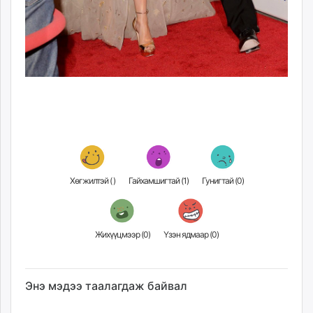
Хөгжилтэй (
)
Гайхамшигтай (
1
)
Гунигтай (
0
)
Жихүүцмээр (
0
)
Үзэн ядмаар (
0
)
Энэ мэдээ таалагдаж байвал