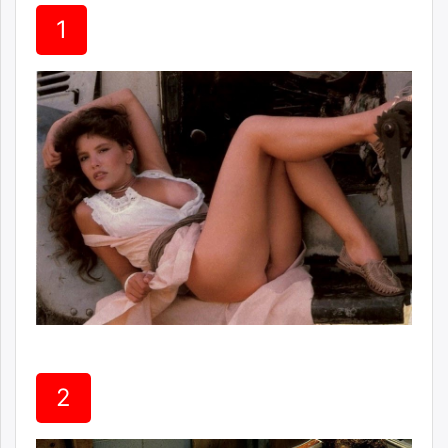
ikon.mn
1
mnb.mn
Livetv.mn
Eguur.mn
24tsag.mn
shuud.mn
eagle.mn
ergelt.mn
zarig.mn
today.mn
zuv.mn
mminfo.mn
ugluu.mn
urlag.mn
unen.mn
asu.mn
2
shudarga.mn
shuurhai.mn