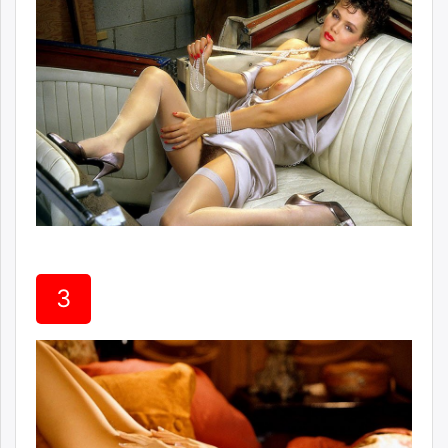
unuudur.mn
isee.mn
mglradio.com
fact.mn
itoim.mn
tumen.mn
shuum.mn
times.mn
tvmongolia.mn
mass.mn
unegui.mn
3
assa.mn
toim.mn
tac.mn
paparazzi.mn
unread.today