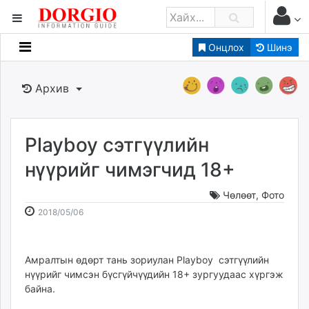
Онцлох
Шинэ
Мэдээллийн
Зар мэдээллийн
Архив
Банк санхүү
Бизнес ААН
Төрийн
Playboy сэтгүүлийн
Нийслэлийн
нүүрийг чимэгчид 18+
Чөлөөт
,
Фото
dorgio.mn
2018-
2026-
2018/05/06
Gogo.mn
05-
08-
caak.mn
06
08
news.mn
14:01:27
03:00:32
Амралтын өдөрт тань зориулан Playboy сэтгүүлийн
zindaa.mn
нүүрийг чимсэн бүсгүйчүүдийн 18+ зургуудаас хүргэж
Baabar.mn
байна.
tovch.mn