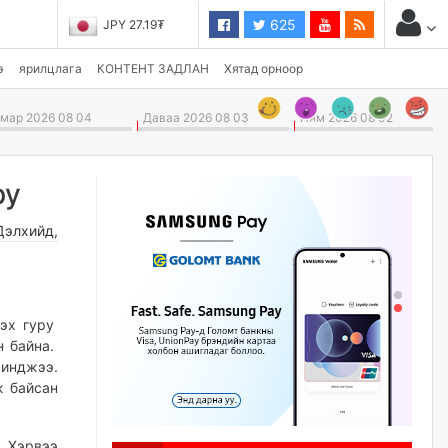
625
JPY 27.19₮
CHF 3,824.26₮
э
ярилцлага
КОНТЕНТ ЗАДЛАН
Хятад орноор
ар 2026 08 04
Даваа 2026 08 03
Ням 2026 08 02
ру
Дэлхийд
,
ээх гуру
н байна.
чинджээ.
ж байсан
. Хэрвээ