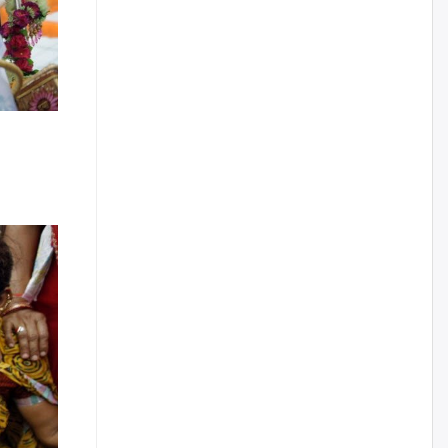
наймдугаар сарын 14-нөөс
ажиллуулж эхэлнэ
өчигдѳр
Орон сууц, нийтийн аж ахуй,
авто зам, тохижилт
үйлчилгээний ажилтнуудын
ХАРИЛЦАА хандлагатай
холбоотой ГОМДОЛ их байгааг
дурдлаа
өчигдѳр
Бариста хийх нь залуусын
дунд яагаад трэнд болов
өчигдѳр
Өмгөөлөгч Б.Оюунбилэг:
"Урьхан" Б.Чинбат гэж хүн
бизнес хамтрагчаа гүтгэж
хууль хяналтын байгууллагаар
шалгуулж, торны цаана
суулгана гэх мэтээр дарамталдаг