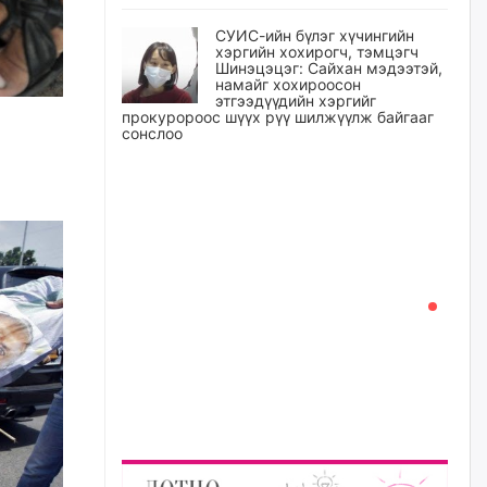
СУИС-ийн бүлэг хүчингийн
хэргийн хохирогч, тэмцэгч
Шинэцэцэг: Сайхан мэдээтэй,
намайг хохироосон
этгээдүүдийн хэргийг
прокуророос шүүх рүү шилжүүлж байгааг
сонслоо
өчигдѳр
Өчигдрийн байдлаар ₮10000
доош дүнгээр шатахууны
худалдан авалт хийсэн 1500
баримт бүртгэгджээ
өчигдѳр
Шатахуун олголтыг 50,000
төгрөгөөр хязгаарласныг
нэмэгдүүлж 100,000 төгрөгт
хүргэхээр судалж байгаа
өчигдѳр