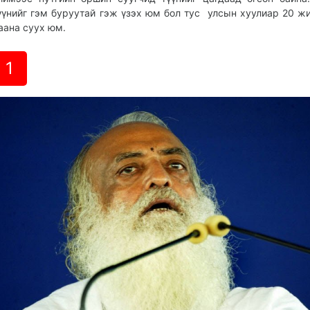
үүнийг гэм буруутай гэж үзэх юм бол тус улсын хуулиар 20 ж
аана суух юм.
1