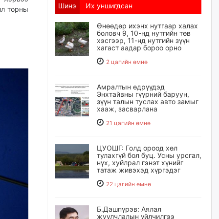
Шинэ
Их уншигдсан
ил торны
Өнөөдөр ихэнх нутгаар халах
боловч 9, 10-нд нутгийн төв
хэсгээр, 11-нд нутгийн зүүн
хагаст аадар бороо орно
2 цагийн өмнө
Амралтын өдрүүдэд
Энхтайвны гүүрний баруун,
зүүн талын туслах авто замыг
хааж, засварлана
21 цагийн өмнө
ЦУОШГ: Голд ороод хөл
тулахгүй бол буц. Усны урсгал,
нүх, хуйлрал гэнэт хүнийг
татаж живэхэд хүргэдэг
22 цагийн өмнө
Б.Дашпүрэв: Аялал
жуулчлалын үйлчилгээ