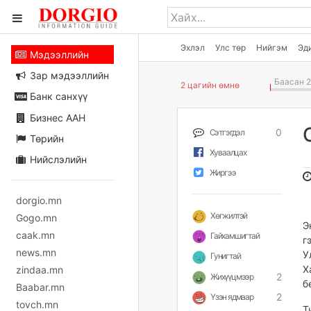
Эхлэл
Улс төр
Нийгэм
Эд
Мэдээллийн
Зар мэдээллийн
Баасан 2
2 цагийн өмнө
Банк санхүү
Бизнес ААН
0
Сэтгэгдэл
Төрийн
Хуваалцах
Нийслэлийн
Жиргээ
dorgio.mn
Хөгжилтэй
Gogo.mn
Э
caak.mn
Гайхамшигтай
г
news.mn
У
Гунигтай
Х
zindaa.mn
2
Жихүүцмээр
б
Baabar.mn
2
Үзэн ядмаар
tovch.mn
Т