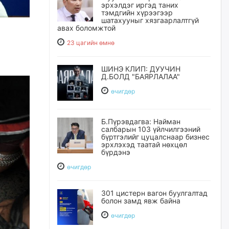
эрхэлдэг иргэд таних
тэмдгийн хүрээгээр
шатахууныг хязгаарлалтгүй
авах боломжтой
23 цагийн өмнө
ШИНЭ КЛИП: ДУУЧИН
Д.БОЛД "БАЯРЛАЛАА"
өчигдѳр
Б.Пүрэвдагва: Найман
салбарын 103 үйлчилгээний
бүртгэлийг цуцалснаар бизнес
эрхлэхэд таатай нөхцөл
бүрдэнэ
өчигдѳр
301 цистерн вагон буулгалтад
болон замд явж байна
өчигдѳр