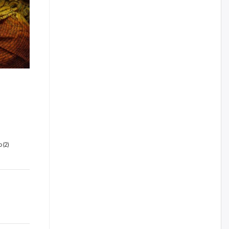
уржигдар
Д.Амарбаясгалан:
Шатахууныхаа 97 хувийг нэг
улсаас авдаг хараат байдлаа
зогсоож, Арабын орнуудаас
нийлүүлэх ажлыг сэргээх
ёстой
уржигдар
Худалдагч Н.Амарзаяа:
Дэлгүүрийн 32 хуудастай
өрийн дэвтэр долоо хоногт л
дүүрдэг
 (
2
)
уржигдар
АИ-92 шатахууны нийлүүлэлт
тасралтгүй үргэлжилж байна
уржигдар