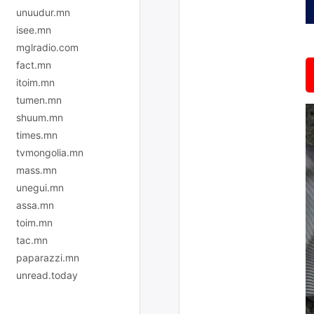
unuudur.mn
isee.mn
mglradio.com
fact.mn
itoim.mn
tumen.mn
shuum.mn
times.mn
tvmongolia.mn
mass.mn
unegui.mn
assa.mn
toim.mn
tac.mn
paparazzi.mn
unread.today