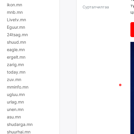
ikon.mn
т
Сурталчилгаа
ц
mnb.mn
Livetv.mn
Eguur.mn
24tsag.mn
shuud.mn
eagle.mn
ergelt.mn
zarig.mn
today.mn
zuv.mn
mminfo.mn
ugluu.mn
urlag.mn
unen.mn
asu.mn
shudarga.mn
shuurhai.mn