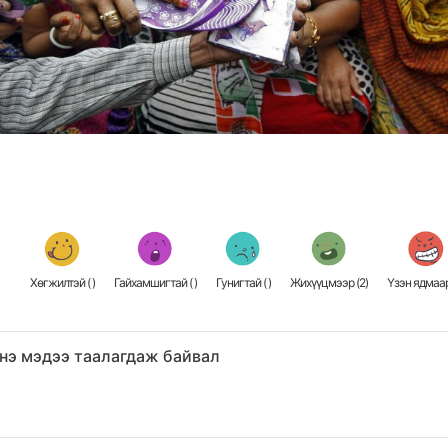
Хөгжилтэй (
)
Гайхамшигтай (
)
Гунигтай (
)
Жихүүцмээр (
2
)
Үзэн ядмаар
нэ мэдээ таалагдаж байвал