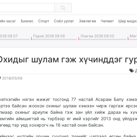
ийн засаг
Бизнес
Спорт
Соёл урлаг
Зөвлөгөө
Чөлөөт
Шар мэдэ
026 08 07
Пүрэв 2026 08 06
Лхагва 2026 08 05
Мягм
Охидыг шулам гэж хүчинддэг гу
2018-
2026-
2018/05/06
05-
08-
06
08
14:27:48
13:29:35
нэтхэгийн нэгэн жижиг тосгонд 77 настай Асарам Бапу хэм
эртээ байсан жоохон охиныг шулам хэмээн чирж гаргаж ирсэ
лмаар охиныг ариулж байна гэж зан үйл хийж дараа нь хү
амгийн аймшигтай нь тэрбээр яг имй хэргийг 2013 онд үйлдэ
өгөөд тэр үед хохирогч нь 16 настай охин байсан.
иймээс нутгийн оршин суугчид түүнийг цагдаад өгсөн байна