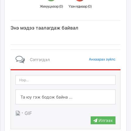
Жихүүцмээр (
0
)
Үзэн ядмаар (
0
)
Энэ мэдээ таалагдаж байвал
Сэтгэгдэл
Анхаарах зүйлс
·
GIF
Илгээх