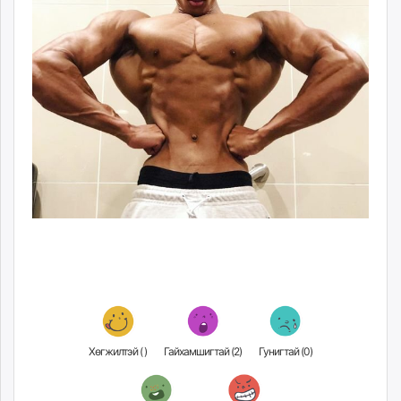
Хөгжилтэй (
)
Гайхамшигтай (
2
)
Гунигтай (
0
)