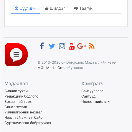
Сүүлийн
Шилдэг
Таагүй
© 2013-2026 он Dorgio.mn, Мэдээллийн хөтөч
MGL Media Group
бүтээсэн.
Мэдээлэл
Хамтрагч
Бидний тухай
Байгууллага
Редакцийн бодлого
Сайтууд
Зохиогчийн эрх
Чөлөөт нийтлэгч
Санал хүсэлт
Үйлчилгээний нөхцөл
Нээлттэй ажлын байр
Сурталчилгаа байршуулах