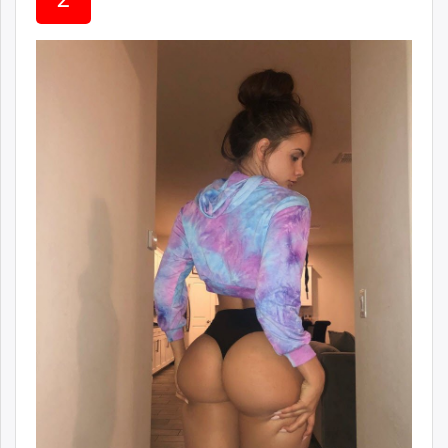
unuudur.mn
isee.mn
mglradio.com
fact.mn
itoim.mn
tumen.mn
shuum.mn
times.mn
tvmongolia.mn
mass.mn
unegui.mn
assa.mn
toim.mn
tac.mn
paparazzi.mn
unread.today