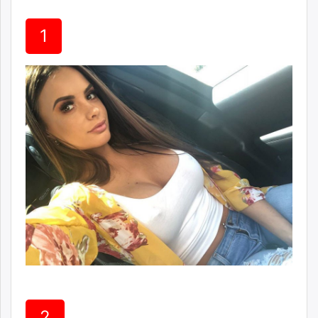
ikon.mn
mnb.mn
1
Livetv.mn
Eguur.mn
24tsag.mn
shuud.mn
eagle.mn
ergelt.mn
zarig.mn
today.mn
zuv.mn
mminfo.mn
ugluu.mn
urlag.mn
unen.mn
asu.mn
shudarga.mn
shuurhai.mn
2