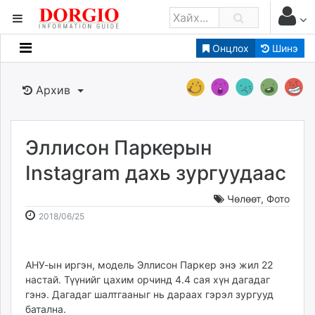
Онцлох
Шинэ
Мэдээллийн
Зар мэдээллийн
Архив
Банк санхүү
Бизнес ААН
Төрийн
Эллисон Паркерын
Нийслэлийн
Instagram дахь зургуудаас
Чөлөөт
,
Фото
dorgio.mn
2018-
2026-
2018/06/25
Gogo.mn
06-
08-
caak.mn
25
09
news.mn
15:29:21
17:25:33
АНУ-ын иргэн, модель Эллисон Паркер энэ жил 22
zindaa.mn
настай. Түүнийг цахим орчинд 4.4 сая хүн дагадаг
Baabar.mn
гэнэ. Дагадаг шалтгааныг нь дараах гэрэл зургууд
tovch.mn
батална.