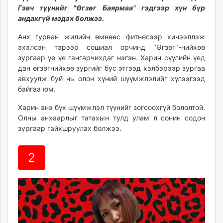
Гэвч түүнийг "Өгзөг Баярмаа" гэдгээр хүн бүр
unuudur.mn
андахгүй мэдэх болжээ.
isee.mn
mglradio.com
Анх гурван жилийн өмнөөс фитнесээр хичээллэж
fact.mn
эхэлсэн тэрээр сошиал орчинд "Өгзөг"-нийхөө
зургаар үе үе гангарчихдаг нэгэн. Харин сүүлийн үед
itoim.mn
дан өгзөгнийхөө зургийг бус этгээд хэлбэрээр зургаа
tumen.mn
авхуулж буй нь олон хүний шүүмжлэлийг хүлээгээд
shuum.mn
байгаа юм.
times.mn
Харин энэ бүх шүүмжлэл түүнийг зогсоохгүй бололтой.
tvmongolia.mn
Олны анхаарлыг татахын тулд улам л сонин содон
mass.mn
зургаар гайхшруулах болжээ.
unegui.mn
assa.mn
2
toim.mn
tac.mn
paparazzi.mn
unread.today