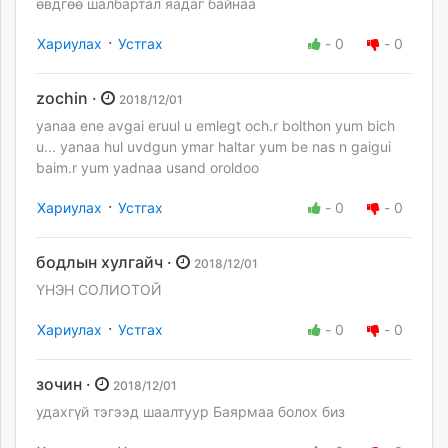
өвдгөө шалбартал яадаг байнаа
·
Хариулах
Устгах
-
0
-
0
zochin ·
2018/12/01
yanaa ene avgai eruul u emlegt och.r bolthon yum bich
u... yanaa hul uvdgun ymar haltar yum be nas n gaigui
baim.r yum yadnaa usand oroldoo
·
Хариулах
Устгах
-
0
-
0
бодлын хулгайч ·
2018/12/01
ҮНЭН СОЛИОТОЙ
·
Хариулах
Устгах
-
0
-
0
зочин ·
2018/12/01
удахгүй тэгээд шаалтуур Баярмаа болох биз