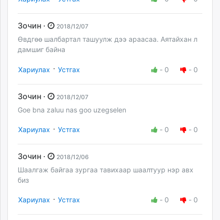
Зочин ·
2018/12/07
Өвдгөө шалбартал ташуулж дээ араасаа. Аятайхан л
дамшиг байна
·
Хариулах
Устгах
-
0
-
0
Зочин ·
2018/12/07
Goe bna zaluu nas goo uzegselen
·
Хариулах
Устгах
-
0
-
0
Зочин ·
2018/12/06
Шаалгаж байгаа зургаа тавихаар шаалтуур нэр авх
биз
·
Хариулах
Устгах
-
0
-
0