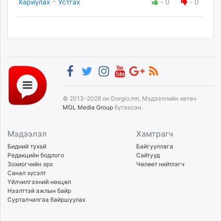
·
Хариулах
Устгах
-
0
-
0
© 2013-2026 он Dorgio.mn, Мэдээллийн хөтөч
MGL Media Group
бүтээсэн.
Мэдээлэл
Хамтрагч
Бидний тухай
Байгууллага
Редакцийн бодлого
Сайтууд
Зохиогчийн эрх
Чөлөөт нийтлэгч
Санал хүсэлт
Үйлчилгээний нөхцөл
Нээлттэй ажлын байр
Сурталчилгаа байршуулах