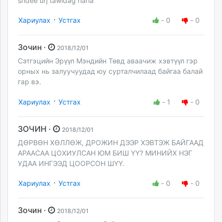
shdee urj tawidag haha
·
Хариулах
Устгах
-
0
-
0
Зочин ·
2018/12/01
Сэтгэцийн Эрүүл Мэндийн Төвд аваачиж хэвтүүл гэр
орных нь залуучуудад юу сурталчилаад байгаа балай
гар вэ.
·
Хариулах
Устгах
-
1
-
0
ЗОЧИН ·
2018/12/01
ДӨРВӨН ХӨЛЛӨЖ, ДРОЖИН ДЭЭР ХЭВТЭЖ БАЙГААД
АРААСАА ЦОХИУЛСАН ЮМ БИШ ҮҮ? МИНИЙХ НЭГ
УДАА ИНГЭЭД ЦООРСОН ШҮҮ.
·
Хариулах
Устгах
-
0
-
0
Зочин ·
2018/12/01