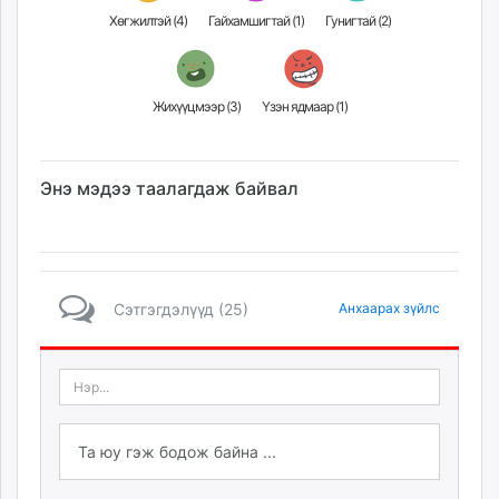
Хөгжилтэй (
4
)
Гайхамшигтай (
1
)
Гунигтай (
2
)
Жихүүцмээр (
3
)
Үзэн ядмаар (
1
)
Энэ мэдээ таалагдаж байвал
Сэтгэгдэлүүд (25)
Анхаарах зүйлс