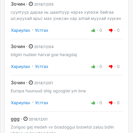
Зочин ·
2018/12/05
суултуур дараа нь шаалтуур нэрээ хүлээж байгаа
шт,муухай арьс мах унжсан хар алтай муухай хүүхэн
·
Хариулах
Устгах
-
0
-
0
Зочин ·
2018/12/04
bilgiin nudeer harval goe haragdaj
·
Хариулах
Устгах
-
0
-
0
Зочин ·
2018/12/01
Europa huunuud shig ogzogtei ym bna
·
Хариулах
Устгах
-
0
-
0
ggg ·
2018/12/01
Zorigoo gej medeh vv bosdoggui boowtoi zaluu bdiin