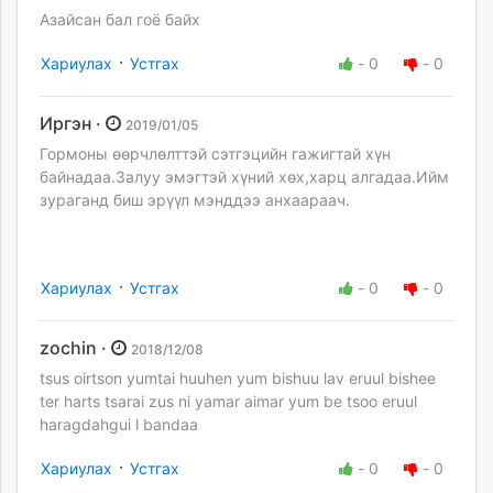
Азайсан бал гоё байх
·
Хариулах
Устгах
-
0
-
0
Иргэн ·
2019/01/05
Гормоны өөрчлөлттэй сэтгэцийн гажигтай хүн
байнадаа.Залуу эмэгтэй хүний хөх,харц алгадаа.Ийм
зураганд биш эрүүл мэнддээ анхаараач.
·
Хариулах
Устгах
-
0
-
0
zochin ·
2018/12/08
tsus oirtson yumtai huuhen yum bishuu lav eruul bishee
ter harts tsarai zus ni yamar aimar yum be tsoo eruul
haragdahgui l bandaa
·
Хариулах
Устгах
-
0
-
0