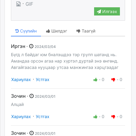
·
GIF
Илгээх
Сүүлийн
Шилдэг
Таагүй
Иргэн ·
2024/03/04
Бүгд л байдаг юм бналэшдээ тэр групп шатанд нь.
Амандаа орсон агаа нар хүртэл дуртай энэ өнгөнд.
Авгайгаасаа нууцаар утсаа манжингаа харцгаадаг
·
Хариулах
Устгах
-
0
-
0
Зочин ·
2024/03/01
Алцай
·
Хариулах
Устгах
-
0
-
0
Зочин ·
2024/03/01