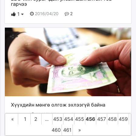
гарчээ
2016/04/20
2
1
Хүүхдийн мөнгө олгож эхлээгүй байна
2016/04/20
0
2
«
1
2
...
453
454
455
456
457
458
459
Манай улсын нэг сая 300 мянган хүүхэд сарын
бүрийн 20-ноос хойш 20 мянган төгрөг авдаг билээ.
460
461
»
Тэгвэл дөрөвдүгээр сарын хүүхдийн мөнгө