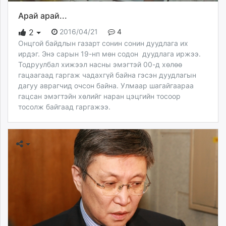
Арай арай...
2016/04/21
4
2
Онцгой байдлын газарт сонин сонин дуудлага их
ирдэг. Энэ сарын 19-нп мөн содон дуудлага иржээ.
Тодруулбал хижээл насны эмэгтэй 00-д хөлөө
гацаагаад гаргаж чадахгүй байна гэсэн дуудлагын
дагуу аврагчид очсон байна. Улмаар шагайгаараа
гацсан эмэгтэйн хөлийг наран цэцгийн тосоор
тосолж байгаад гаргажээ.