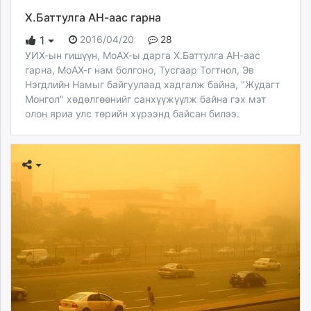
Х.Баттулга АН-аас гарна
2016/04/20
28
1
УИХ-ын гишүүн, МоАХ-ы дарга Х.Баттулга АН-аас
гарна, МоАХ-г нам болгоно, Тусгаар Тогтнол, Эв
Нэгдлийн Намыг байгуулаад хадгалж байна, "Жудагт
Монгол" хөдөлгөөнийг санхүүжүүлж байна гэх мэт
олон яриа улс төрийн хүрээнд байсан билээ.