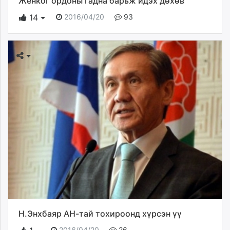
Женког ордоны гадна барьж идэх дөхөв
2016/04/20
93
14
Н.Энхбаяр АН-тай тохироонд хүрсэн үү
2016/04/20
26