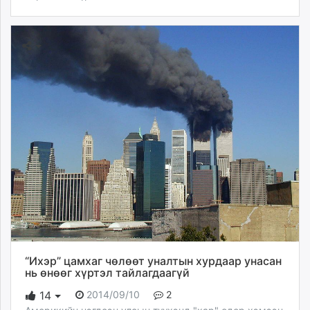
“Ихэр” цамхаг чөлөөт уналтын хурдаар унасан
нь өнөөг хүртэл тайлагдаагүй
2014/09/10
2
14