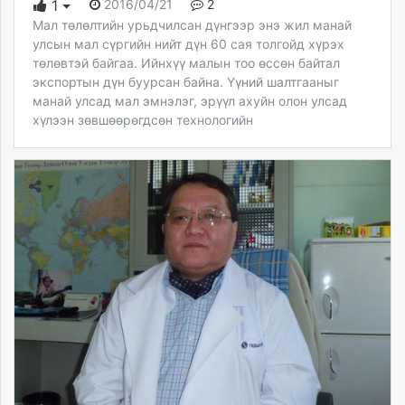
2016/04/21
2
1
Мал төлөлтийн урьдчилсан дүнгээр энэ жил манай
улсын мал сүргийн нийт дүн 60 сая толгойд хүрэх
төлөвтэй байгаа. Ийнхүү малын тоо өссөн байтал
экспортын дүн буурсан байна. Үүний шалтгааныг
манай улсад мал эмнэлэг, эрүүл ахуйн олон улсад
хүлээн зөвшөөрөгдсөн технологийн