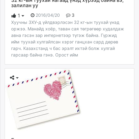
32 кг-ын туухай яагаад үнэд хүрээд байна вэ,
залилан уу
2016/04/20
3
1
Хуучны ЗХУ-д үйлдвэрлэсэн 32 кг-ын туухай үнэд
оржээ. Манайд хоёр, таван сая төгрөгөөр худалдаж
авна гэсэн зар интернетээр түгэж байна. Гүржид
ийм туухай хулгайлсан хэрэг ганцхан сард дөрөв
гарч. Казахстанд ч бас эрэлт ихтэй болж хулгай
гарсаар байна гэнэ. Орост ийм