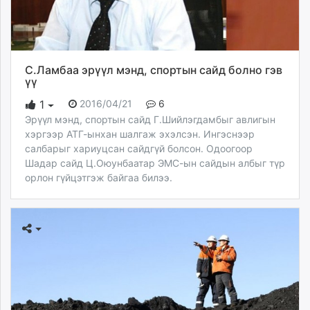
ikon.mn
mnb.mn
Livetv.mn
Eguur.mn
С.Ламбаа эрүүл мэнд, спортын сайд болно гэв
24tsag.mn
үү
shuud.mn
2016/04/21
6
1
eagle.mn
Эрүүл мэнд, спортын сайд Г.Шийлэгдамбыг авлигын
ergelt.mn
хэргээр АТГ-ынхан шалгаж эхэлсэн. Ингэснээр
салбарыг хариуцсан сайдгүй болсон. Одоогоор
zarig.mn
Шадар сайд Ц.Оюунбаатар ЭМС-ын сайдын албыг түр
today.mn
орлон гүйцэтгэж байгаа билээ.
zuv.mn
mminfo.mn
ugluu.mn
urlag.mn
unen.mn
asu.mn
shudarga.mn
shuurhai.mn