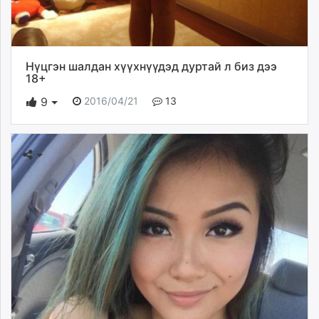
Нүцгэн шалдан хүүхнүүдэд дуртай л биз дээ
18+
2016/04/21
13
9