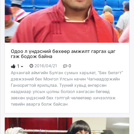
Одоо л үндэсний бөхөөр амжилт гаргах цаг
гэж бодож байна
2016/04/21
0
1
Архангай аймгийн Булган сумын харьяат, “Бөх билэгт”
дэвжээний бөх Монгол Улсын начин Чагнаадоржийн
Ганзоригтой ярилцлаа. Түүний хувьд өнгөрсөн
наадмаар улсын цолны болзол хангасан бөгөөд
зөвхөн үндэсний бөх гэлтгүй чөлөөтөөр хичээллэж
тивийн аварга болж байсан