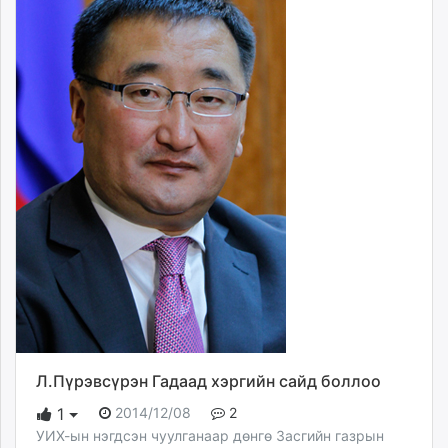
Л.Пүрэвсүрэн Гадаад хэргийн сайд боллоо
2014/12/08
2
1
УИХ-ын нэгдсэн чуулганаар дөнгө Засгийн газрын