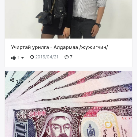
Учиртай урилга - Алдармаа /жүжигчин/
2016/04/21
7
1