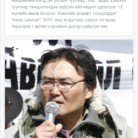
Америкийн нэгдсэн улсын түүхэнд "хар" өдөр хэмээн
түүхэнд тэмдэглэгдэн үлдсэн үйл явдал одоогоос 13
жилийн өмнө болсон. Хамгийн өндөрт тооцогддог
"ихэр цамхаг" 2001 оны есдүгээр сарын эл өдөр
террорист өртөн хоромын дотор сүйрсэн юм.