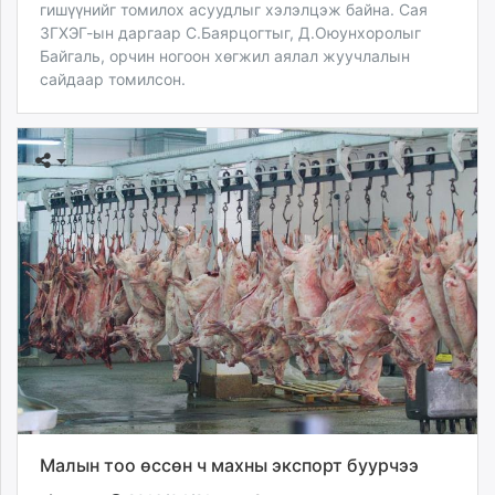
гишүүнийг томилох асуудлыг хэлэлцэж байна. Сая
ЗГХЭГ-ын даргаар С.Баярцогтыг, Д.Оюунхоролыг
Байгаль, орчин ногоон хөгжил аялал жуучлалын
сайдаар томилсон.
Малын тоо өссөн ч махны экспорт буурчээ