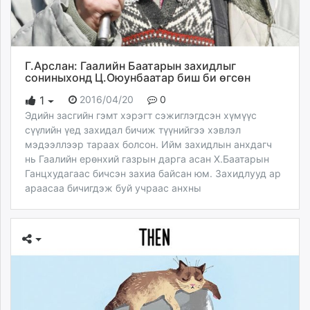
Г.Арслан: Гаалийн Баатарын захидлыг
сониныхонд Ц.Оюунбаатар биш би өгсөн
2016/04/20
0
1
Эдийн засгийн гэмт хэрэгт сэжиглэгдсэн хүмүүс
сүүлийн үед захидал бичиж түүнийгээ хэвлэл
мэдээллээр тараах болсон. Ийм захидлын анхдагч
нь Гаалийн ерөнхий газрын дарга асан Х.Баатарын
Ганцхудагаас бичсэн захиа байсан юм. Захидлууд ар
араасаа бичигдэж буй учраас анхны