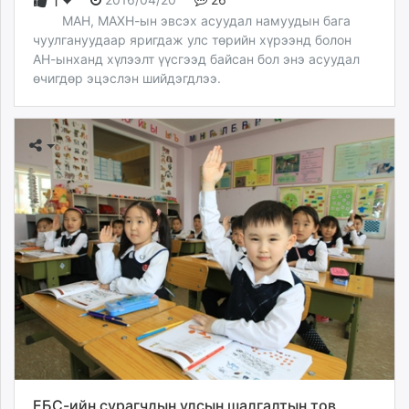
1
МАН, МАХН-ын эвсэх асуудал намуудын бага
чуулгануудаар яригдаж улс төрийн хүрээнд болон
АН-ынханд хүлээлт үүсгээд байсан бол энэ асуудал
өчигдөр эцэслэн шийдэгдлээ.
ЕБС-ийн сурагчдын улсын шалгалтын тов