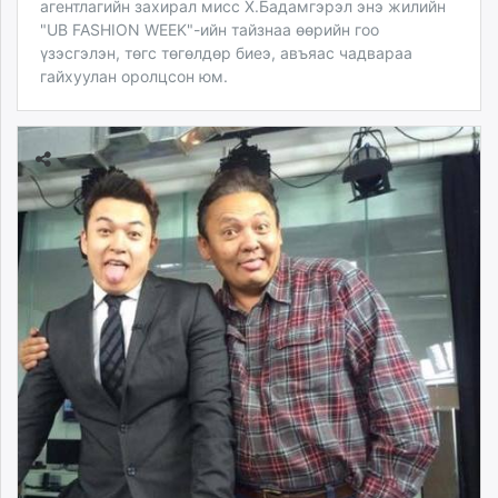
агентлагийн захирал мисс Х.Бадамгэрэл энэ жилийн
"UB FASHION WEEK"-ийн тайзнаа өөрийн гоо
үзэсгэлэн, төгс төгөлдөр биеэ, авъяас чадвараа
гайхуулан оролцсон юм.