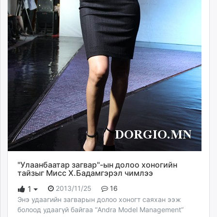
"Улаанбаатар загвар"-ын долоо хоногийн
тайзыг Мисс Х.Бадамгэрэл чимлээ
2013/11/25
16
1
Энэ удаагийн загварын долоо хоногт саяхан ээж
болоод удаагүй байгаа “Andra Model Management”