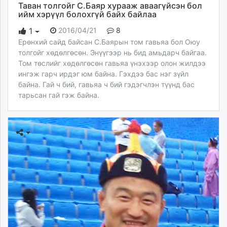
Таван толгойг C.Баяр хурааж аваагүйсэн бол
ийм хэрүүл болохгүй байх байлаа
2016/04/21
8
1
Ерөнхий сайд байсан С.Баярын том гавьяа бол Оюу
толгойг хөдөлгөсөн. Энүүгээр нь бид амьдарч байгаа.
Том төслийг хөдөлгөсөн гавьяа үнэхээр олон жилдээ
ингэж гарч ирдэг юм байна. Гэхдээ бас нэг зүйл
байна. Гай ч бий, гавьяа ч бий гэдэгчлэн түүнд бас
тарьсан гай гэж байна.