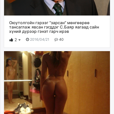
Оюутолгойн гэрээг "зарсан" мөнгөөрөө
тансаглаж явсан гэгддэг С.Баяр яагаад сайн
хүний дүрээр гэнэт гарч ирэв
2016/04/21
40
2