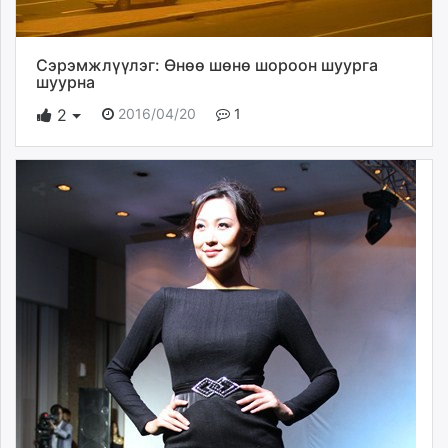
Сэрэмжлүүлэг: Өнөө шөнө шороон шуурга
шуурна
2016/04/20
1
2