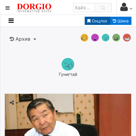
Онцлох
Шинэ
Мэдээллийн
Зар мэдээллийн
Архив
Банк санхүү
Бизнес ААН
Төрийн
Нийслэлийн
Гунигтай
dorgio.mn
Gogo.mn
caak.mn
news.mn
zindaa.mn
Baabar.mn
tovch.mn