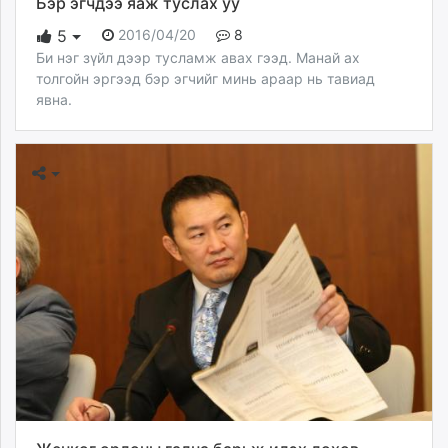
Бэр эгчдээ яаж туслах уу
2016/04/20
8
5
Би нэг зүйл дээр тусламж авах гээд. Манай ах
толгойн эргээд бэр эгчийг минь араар нь тавиад
явна.