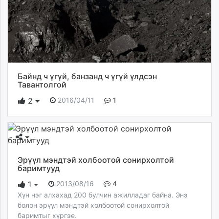
unuudur.mn
isee.mn
mglradio.com
fact.mn
itoim.mn
tumen.mn
Байнд ч үгүй, банзанд ч үгүй үлдсэн
shuum.mn
Тавантолгой
times.mn
2016/04/11
1
2
tvmongolia.mn
mass.mn
unegui.mn
assa.mn
toim.mn
Эрүүл мэндтэй холбоотой сонирхолтой
tac.mn
баримтууд
paparazzi.mn
2013/08/16
4
1
unread.today
Хүн нэг алхахад 200 булчин ажилладаг байна. Энэ
болон эрүүл мэндтэй холбоотой сонирхолтой
баримтыг хүргэе.