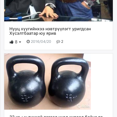
Нууц хүүгийнхээ нэвтрүүлэгт уригдсан
Хүсэлтбаатар юу ярив
2016/04/20
2
8