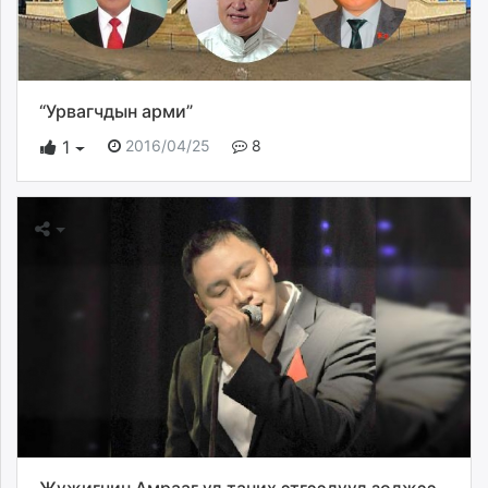
“Урвагчдын арми”
2016/04/25
8
1