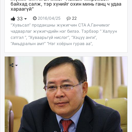
байхад салж, тэр хүнийг охин минь ганц ч удаа
хараагүй"
2016/04/25
22
33
"Хувьсал” продакшны жүжигчин СТА А.Ганчимэг
чадварлаг жүжигчдийн нэг билээ. Тэрбээр “ Халуун
сэтгэл ”, “Хуваарьгүй нислэг”, “Хэцүү анги”,
“Амьдралын амт” “Нэг хоёрын гурав аа”,