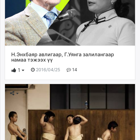
Н.Энхбаяр авлигаар, Г.Уянга залилангаар
намаа тэжээх үү
2016/04/25
14
1