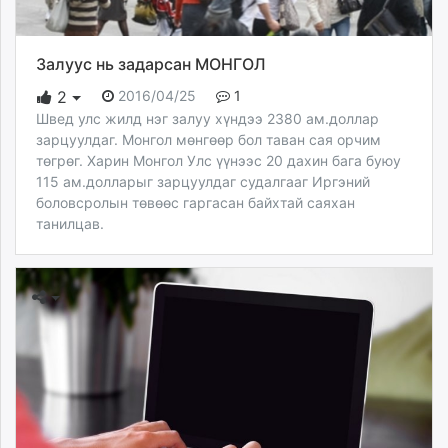
Залуус нь задарсан МОНГОЛ
2016/04/25
1
2
Швед улс жилд нэг залуу хүндээ 2380 ам.доллар
зарцуулдаг. Монгол мөнгөөр бол таван сая орчим
төгрөг. Харин Монгол Улс үүнээс 20 дахин бага буюу
115 ам.долларыг зарцуулдаг судалгааг Иргэний
боловсролын төвөөс гаргасан байхтай саяхан
танилцав.