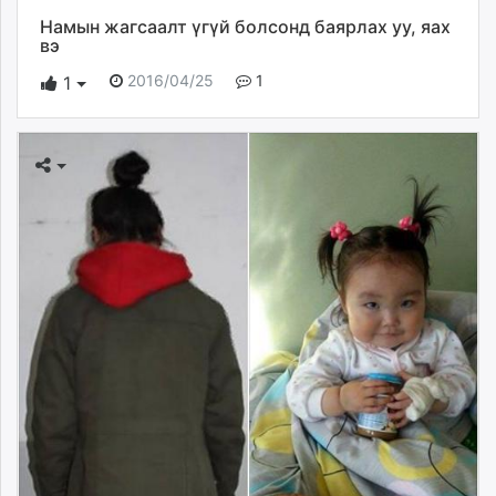
Намын жагсаалт үгүй болсонд баярлах уу, яах
вэ
2016/04/25
1
1