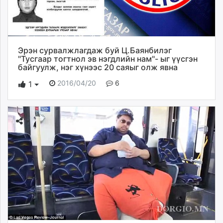
Эрэн сурвалжлагдаж буй Ц.Баянбилэг
"Тусгаар тогтнол эв нэгдлийн нам"- ыг үүсгэн
байгуулж, нэг хүнээс 20 саяыг олж явна
2016/04/20
6
1