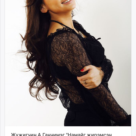
Жүжигчин А.Ганчимэг "Намайг жирэмсэн