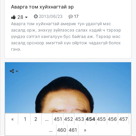
Аварга том хуйхнагтай эр
2013/06/23
17
28
Аварга том хуйхнагтай америк тун удахгүй мэс
засалд орж, энэхүү зүйлээсээ салах хэдий ч тэрээр
үүндээ сэтгэл хангалуун бус байгаа аж. Тэрээр мэс
засалд орсноор эмэгтэй хүн ойртож чадахгүй болох
гэнэ.
«
1
2
...
451
452
453
454
455
456
457
...
460
461
»