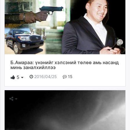
Б.Aмараа: үнэнийг хэлсэний төлөө амь насанд
минь заналхийллээ
2016/04/25
15
5