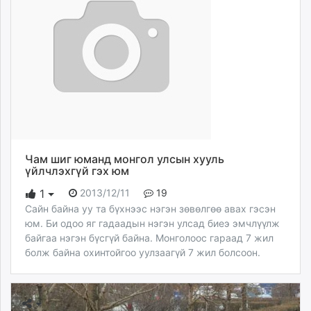
ikon.mn
mnb.mn
Livetv.mn
Eguur.mn
24tsag.mn
shuud.mn
eagle.mn
ergelt.mn
zarig.mn
Чам шиг юманд монгол улсын хууль
today.mn
үйлчлэхгүй гэх юм
zuv.mn
2013/12/11
19
1
mminfo.mn
Сайн байна уу та бүхнээс нэгэн зөвөлгөө авах гэсэн
ugluu.mn
юм. Би одоо яг гадаадын нэгэн улсад биеэ эмчлүүлж
urlag.mn
байгаа нэгэн бүсгүй байна. Монголоос гараад 7 жил
болж байна охинтойгоо уулзаагүй 7 жил болсоон.
unen.mn
asu.mn
shudarga.mn
shuurhai.mn