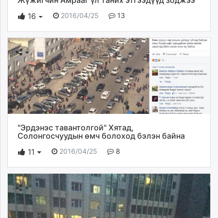
Жүжигчин Амрааг үл таних этгээдүүд зоджээ
2016/04/25
13
16
"Эрдэнэс тавантолгой" Хятад,
Солонгосчуудын өмч болоход бэлэн байна
2016/04/25
8
11