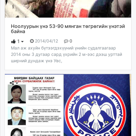
Ноолуурын үнэ 53-90 мянган төгрөгийн үнэтэй
байна
2014/04/12
0
1
Мал аж ахуйн бүтээгдэхүүний үнийн судалгаагаар
2014 оны 3 дугаар сард үхрийн 2 м-ээс дээш урттай
ширний дундаж үнэ Увс,