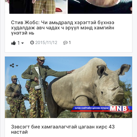
Стив Жобс: Чи амьдралд хэрэгтэй бүхнээ
худалдаж авч чадах ч эрүүл мэнд хамгийн
үнэтэй нь
2015/11/12
1
1
Зэвсэгт бие хамгаалагчтай цагаан хирс 43
настай