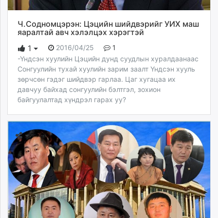
Ч.Содномцэрэн: Цэцийн шийдвэрийг УИХ маш
яаралтай авч хэлэлцэх хэрэгтэй
2016/04/25
1
1
-Үндсэн хуулийн Цэцийн дунд суудлын хуралдаанаас
Сонгуулийн тухай хуулийн зарим заалт Үндсэн хууль
зөрчсөн гэдэг шийдвэр гарлаа. Цаг хугацаа их
давчуу байхад сонгуулийн бэлтгэл, зохион
байгуулалтад хүндрэл гарах уу?