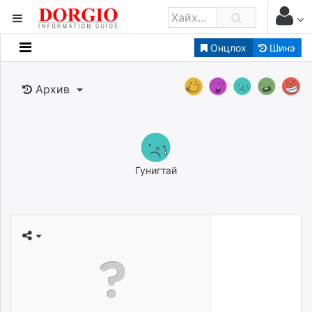
Онцлох
Шинэ
Мэдээллийн
Зар мэдээллийн
Архив
Банк санхүү
Бизнес ААН
Төрийн
Нийслэлийн
Гунигтай
dorgio.mn
Gogo.mn
caak.mn
news.mn
zindaa.mn
Baabar.mn
tovch.mn