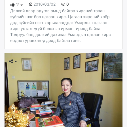
2016/03/02
0
2
Дэлхий дээр эдүгээ амьд байгаа хирсний таван
зүйлийн нэг бол цагаан хирс. Цагаан хирсний хоёр
дэд зүйлийн нэгт харьяалагддаг Умардын цагаан
хирс устаж үгүй болохын ирмэгт ирээд байна.
Тодруулбал, дэлхий дахинаа Умардын цагаан хирс
ердөө гуравхан үлдээд байгаа гэнэ.