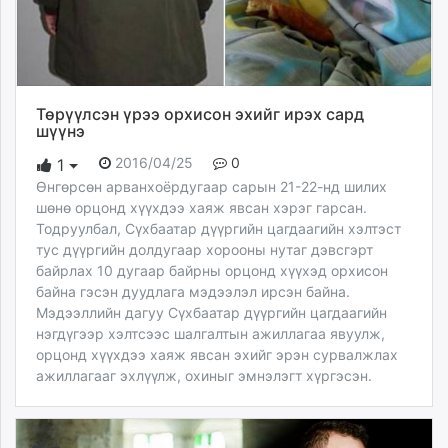
Төрүүлсэн үрээ орхисон эхийг ирэх сард
шүүнэ
2016/04/25
0
1
​Өнгөрсөн арванхоёрдугаар сарын 21-22-нд шилих
шөнө орцонд хүүхдээ хаяж явсан хэрэг гарсан.
Тодруулбал, Сүхбаатар дүүргийн цагдаагийн хэлтэст
тус дүүргийн долдугаар хорооны нутаг дэвсгэрт
байрлах 10 дугаар байрны орцонд хүүхэд орхисон
байна гэсэн дуудлага мэдээлэл ирсэн байна.
Мэдээллийн дагуу Сүхбаатар дүүргийн цагдаагийн
нэгдүгээр хэлтсээс шалгалтын ажиллагаа явуулж,
орцонд хүүхдээ хаяж явсан эхийг эрэн сурвалжлах
ажиллагааг эхлүүлж, охиныг эмнэлэгт хүргэсэн.