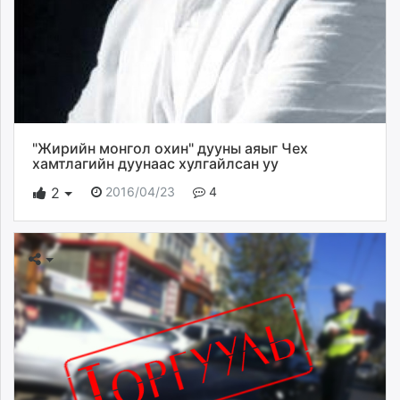
"Жирийн монгол охин" дууны аяыг Чех
хамтлагийн дуунаас хулгайлсан уу
2016/04/23
4
2