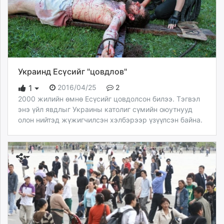
Украинд Есүсийг "цовдлов"
2016/04/25
2
1
2000 жилийн өмнө Есүсийг цовдолсон билээ. Тэгвэл
энэ үйл явдлыг Украины католиг сүмийн оюутнууд
олон нийтэд жүжигчилсэн хэлбэрээр үзүүлсэн байна.