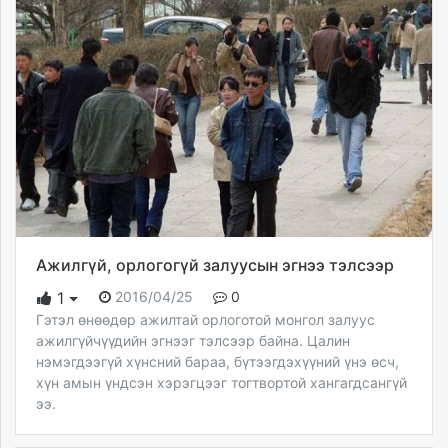
unuudur.mn
isee.mn
mglradio.com
fact.mn
itoim.mn
tumen.mn
shuum.mn
times.mn
tvmongolia.mn
mass.mn
Ажилгүй, орлогогүй залуусын эгнээ тэлсээр
unegui.mn
assa.mn
2016/04/25
0
1
toim.mn
Гэтэл өнөөдөр ажилтай орлоготой монгол залуус
ажилгүйчүүдийн эгнээг тэлсээр байна. Цалин
tac.mn
нэмэгдээгүй хүнсний бараа, бүтээгдэхүүний үнэ өсч,
paparazzi.mn
хүн амын үндсэн хэрэгцээг тогтвортой хангагдсангүй
unread.today
ээ.