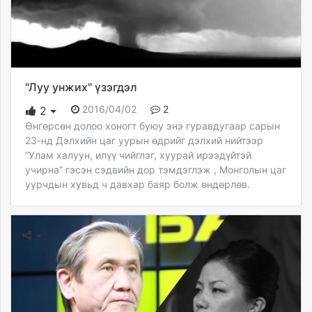
"Луу унжих" үзэгдэл
2016/04/02
2
2
Өнгөрсөн долоо хоногт буюу энэ гуравдугаар сарын
23-нд Дэлхийн цаг уурын өдрийг дэлхий нийтээр
“Улам халуун, илүү чийглэг, хуурай ирээдүйтэй
учирна” гэсэн сэдвийн дор тэмдэглэж , Монголын цаг
уурчдын хувьд ч давхар баяр болж өндөрлөв.