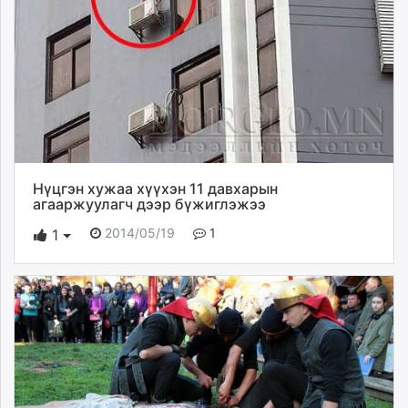
Нүцгэн хужаа хүүхэн 11 давхарын
агааржуулагч дээр бүжиглэжээ
2014/05/19
1
1