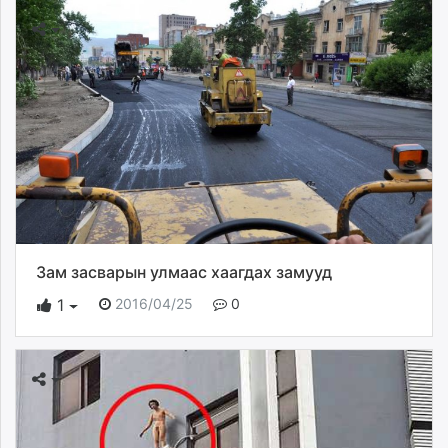
Зам засварын улмаас хаагдах замууд
2016/04/25
0
1