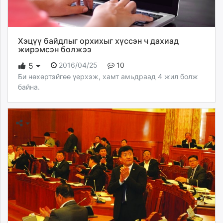
Хэцүү байдлыг орхихыг хүссэн ч дахиад
жирэмсэн болжээ
2016/04/25
10
5
Би нөхөртэйгөө үерхэж, хамт амьдраад 4 жил болж
байна.