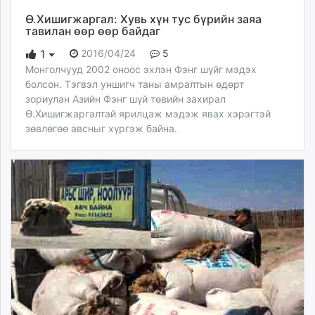
Ө.Хишигжаргал: Хувь хүн тус бүрийн заяа
тавилан өөр өөр байдаг
2016/04/24
5
1
Монголчууд 2002 оноос эхлэн Фэнг шүйг мэдэх
болсон. Тэгвэл уншигч таны амралтын өдөрт
зориулан Азийн Фэнг шүй төвийн захирал
Ө.Хишигжаргалтай ярилцаж мэдэж явах хэрэгтэй
зөвлөгөө авсныг хүргэж байна.