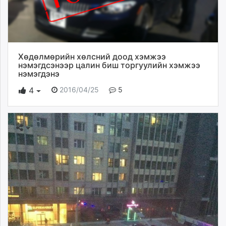
Хөдөлмөрийн хөлсний доод хэмжээ
нэмэгдсэнээр цалин биш торгуулийн хэмжээ
нэмэгдэнэ
2016/04/25
5
4