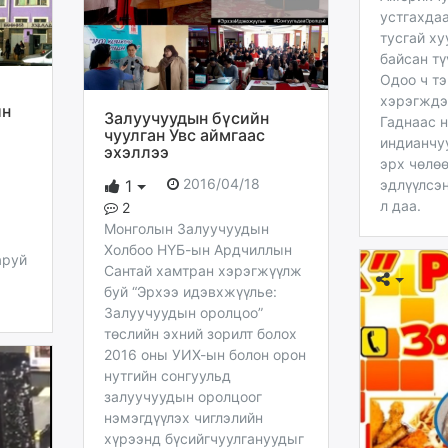
устгахда
тусгай ху
байсан тү
Одоо ч тэ
хэрэгждэг
йн
Залуучуудын бүсийн
Гаднаас н
чуулган Увс аймгаас
индианчу
эхэллээ
эрх чөлөө
2016/04/18
1
эдлүүлсэн
л даа.
2
Монголын Залуучуудын
Холбоо НҮБ-ын Ардчиллын
аруй
Сантай хамтран хэрэгжүүлж
буй “Эрхээ идэвхжүүлье:
Залуучуудын оролцоо”
төслийн эхний зорилт болох
2016 оны УИХ-ын болон орон
нутгийн сонгуульд
залуучуудын оролцоог
нэмэгдүүлэх чиглэлийн
хүрээнд бүсийгчуулгануудыг