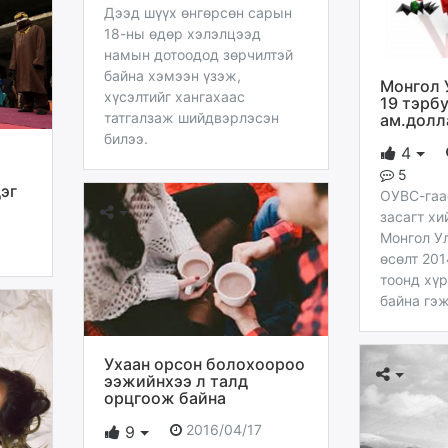
Дээд шүүх өнгөрсөн сарын
18-ны өдөр хэлэлцээд
намын дотоодод зөрчилтэй
байна хэмээн үзэж,
Монгол 
хүсэлтийг хангахаас
19 тэрбу
татгалзаж шийдвэрлэсэн
ам.долл
билээ.
4
5
эг
ОУВС-гаа
засагт хи
Монгол У
өсөлт 201
тоонд хүр
байна гэж
Ухаан орсон болохоороо
ээжийнхээ л талд
орцгоож байна
2016/04/17
9