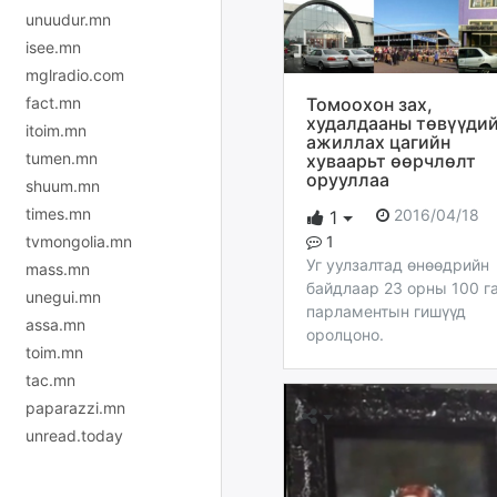
unuudur.mn
isee.mn
mglradio.com
fact.mn
Томоохон зах,
худалдааны төвүүди
itoim.mn
ажиллах цагийн
tumen.mn
хуваарьт өөрчлөлт
орууллаа
shuum.mn
times.mn
2016/04/18
1
1
tvmongolia.mn
Уг уулзалтад өнөөдрийн
mass.mn
байдлаар 23 орны 100 г
unegui.mn
парламентын гишүүд
assa.mn
оролцоно.
toim.mn
tac.mn
paparazzi.mn
unread.today