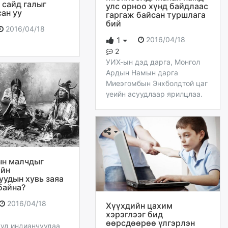
 сайд галыг
улс орноо хүнд байдлаас
ан уу
гаргаж байсан туршлага
бий
2016/04/18
2016/04/18
1
2
УИХ-ын дэд дарга, Монгол
Ардын Намын дарга
Миеэгомбын Энхболдтой цаг
үеийн асуудлаар ярилцлаа.
н малчдыг
ийн
уудын хувь заяа
байна?
2016/04/18
Хүүхдийн цахим
хэрэглээг бид
өөрсдөөрөө үлгэрлэн
уд индианчуудаа