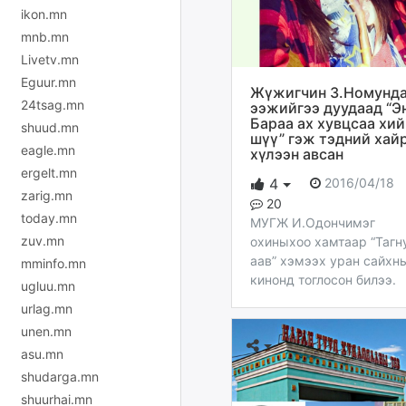
ikon.mn
mnb.mn
Livetv.mn
Eguur.mn
Жүжигчин З.Номунд
24tsag.mn
ээжийгээ дуудаад “Э
Бараа ах хувцсаа хий
shuud.mn
шүү” гэж тэдний хай
eagle.mn
хүлээн авсан
ergelt.mn
2016/04/18
4
zarig.mn
20
today.mn
МУГЖ И.Одончимэг
zuv.mn
охиныхоо хамтаар “Тагн
аав” хэмээх уран сайхн
mminfo.mn
кинонд тоглосон билээ.
ugluu.mn
urlag.mn
unen.mn
asu.mn
shudarga.mn
shuurhai.mn