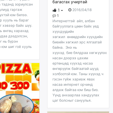
багасгах учиртай
а тэдэнд зориулсан
улиуд гаргаж
2016/04/18
1
үхтэй юм билээ.
1
р хууль нь бараг
Интернеттэй айл, албан
 хэвээр байх шүү.
байгууллага цөөн байх үед
ь өнгөц харахад
хүүхдүүдийн
удаа дээдэлсэн,
хөгжил өнөөдрийн хүүхдийн
г нь бүрэн
биеийн хөгжил эрс ялгаатай
 юм шиг гоё хууль
байна. Энэ нь
хүүхэд бие бялдраа хөгжүүлэх
насан дээрээ цахим
ертөнцөд хүүхэд насаа
өнгөрүүлж байгаатай шууд
холбоотой юм. Таны хүүхэд ч
гэсэн гүйж хариаж явах
насаа интернет орчинд
алдаж байгаа юм биш биз.
Үүнд анхаарлаа хандуулах
цаг болсныг сануулья.