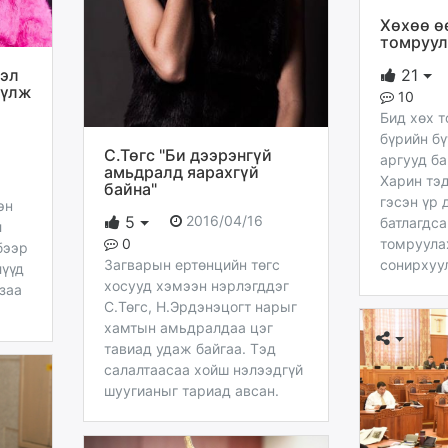
Хөхөө ө
томруула
эл
21
үүлж
10
Бид хөх 
бүрийн бү
С.Төгс "Би дээрэнгүй
аргууд ба
амьдралд яарахгүй
Харин тэ
байна"
гэсэн үр 
эн
2016/04/16
5
батлагдса
л
0
томруула
бээр
Загварын ертөнцийн төгс
сонирхуу
лүүд
хосууд хэмээн нэрлэгддэг
заа
С.Төгс, Н.Эрдэнэцогт нарыг
хамтын амьдралдаа цэг
тавиад удаж байгаа. Тэд
салалтаасаа хойш нэлээдгүй
шуугианыг тариад авсан.