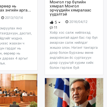
Монгол гэр бүлийн
өрөөр нь
хямрал Монгол
х энгийн арга...
эрчүүдийн хямралаас
үүдэлтэй
2013/10/14
2016/04/12
5
11
томруулах янз
Хоёр хос салж нийлэхэд
тээгдэхүүн, дасгал,
амархантай адил бас гэр бүл
йдгийг мэднэ.
амархан салж нийлдэг
днээс жаахан ч
жишээ олон. Нэгэнт тангарга
дүн гардаг нь
дээр болон Бурханы өмнө
н, өөрөөр нь
андгайлсан ёс суртахуун
х дараах 4 аргыг
дээр суурьгүй хурим хийх
лъя.
болон гэрлэж буй