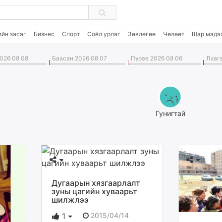
ийн засаг
Бизнес
Спорт
Соёл урлаг
Зөвлөгөө
Чөлөөт
Шар мэдэ
026 08 08
Баасан 2026 08 07
Пүрэв 2026 08 06
Лхагв
Гунигтай
Дугаарын хязгаарлалт
зуны цагийн хуваарьт
шилжлээ
2015/04/14
1