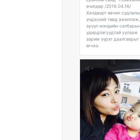
өчигдөр /2016.04.16/
Халдварт өвчин судлал
үндэсний төвд ажиллаж,
эрүүл мэндийн салбары
удирдлагуудтай уулзаж
зарим үүрэг даалгаврыг
өгчээ.