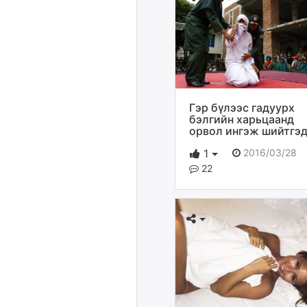
Гэр бүлээс гадуурх
бэлгийн харьцаанд
орвол ингэж шийтгэд
2016/03/28
1
22