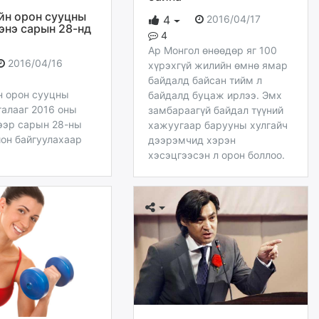
йн орон сууцны
2016/04/17
4
 энэ сарын 28-нд
4
Ар Монгол өнөөдөр яг 100
2016/04/16
хүрэхгүй жилийн өмнө ямар
байдалд байсан тийм л
н орон сууцны
байдалд буцаж ирлээ. Эмх
галааг 2016 оны
замбараагүй байдал түүний
ээр сарын 28-ны
хажуугаар барууны хулгайч
ион байгуулахаар
дээрэмчид хэрэн
хэсэцгээсэн л орон боллоо.