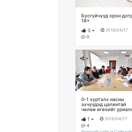
Бүсгүйчүүд орон дот
18+
2016/04/17
3
0
0-1 хүртэлх насны
эхчүүдэд цалинтай
чөлөө өгөхийг уриал
2016/04/17
1
4
Ерөнхий сайд Ч.Сайханб