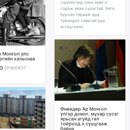
горилогчид олон зүйл л
сэдэж яваа сурагтай. Аяга,
бурхан тарааж ард
түмэндээ хайртай дүр
эсгэцгээнэ.
ы Монгол улс
ургийн хальснаа
2016/04/17
Өнөөдөр Ар Монгол
үлгэр домог, мухар сүсэг
ярьсан агуйд гал
тойроод л сууцгааж
байна