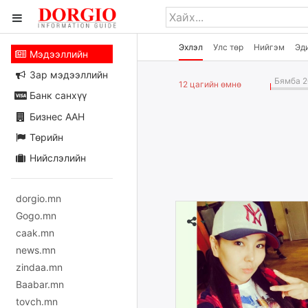
Эхлэл
Улс төр
Нийгэм
Эд
Мэдээллийн
Зар мэдээллийн
Бямба 2
12 цагийн өмнө
Банк санхүү
Бизнес ААН
Төрийн
Нийслэлийн
dorgio.mn
Gogo.mn
caak.mn
news.mn
zindaa.mn
Baabar.mn
tovch.mn