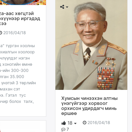
za-аас хөгцтэй
эхүүнээр иргэдэд
жээ
2016/04/18
za" түргэн хоолны
ахиалгын хоолоор
члүүлдэг нэгэн
д хоногийн өмнө
a-ийн 300-300
лган 35.900
 үнэтэй 3 төрлийн
махан сэт
э. Гэтэл тус
Хумсын чинээхэн алтны
ачир болох талх,
үнэгүйгээр хорвоог
орхисон удирдагч минь
өршөө
2016/04/18
18
7