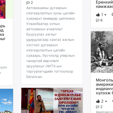
Ерөнхий
2
намжаас
Автомашины дугаарын
хязгаарлалтын зуны цагийн
1
хуваарьт өнөөдөр шилжинэ.
6
Улаанбаатар хотын
арь
автозамын ачааллыг
нд
нэ
бууруулах ажлыг
рыг
удирдлагаар хангах ажлын
хэсгээс дугаарын
хязгаарлалтын цагийн
хуваарь, бүсчлэлд улирлын
чанартай өөрчлөлт
оруулахыг НИТХ-ын
уулч
тэргүүлэгчдийн тогтоолоор
ы
баталсан.
Монголы
америк
индианч
хүлээж 
2
2
Америкчу