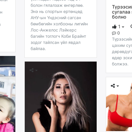
болон гялалзаж өнгөрлөө.
Түрээси
сугалаа
Энэ нь спортын ертөнцөд
ын
болно
АНУ-ын Үндэсний сагсан
бөмбөгийн холбооны лигийн
н
1
Лос-Анжелос Лэйкерс
0
багийн тоглогч Коби Брайнт
Түрээсий
зодог тайлсан үйл явдал
цахим су
байлаа.
дөрөвдүг
өдөр зох
болжээ.