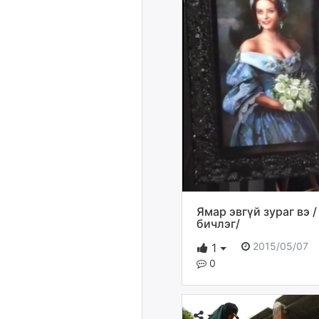
Ямар эвгүй зураг вэ /
бичлэг/
2015/05/07
1
0