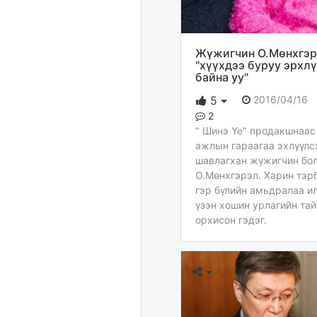
Жүжигчин О.Мөнхгэр
"хүүхдээ буруу эрхл
байна уу"
2016/04/16
5
2
" Шинэ Үе" продакшнаас
ажлын гараагаа эхлүүлс
шавлагхан жүжигчин бо
О.Мөнхгэрэл. Харин тэр
гэр бүлийн амьдралаа и
үзэн хошин урлагийн тай
орхисон гэдэг.