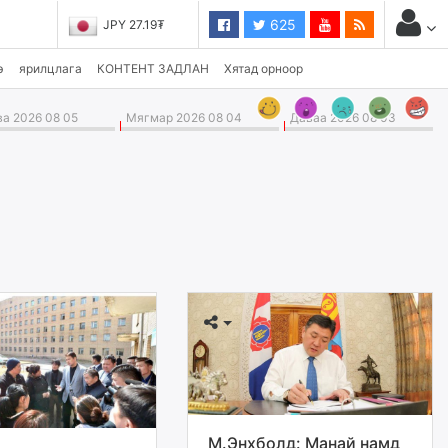
625
JPY 27.19₮
э
ярилцлага
КОНТЕНТ ЗАДЛАН
Хятад орноор
а 2026 08 05
Мягмар 2026 08 04
Даваа 2026 08 03
М.Энхболд: Манай намд