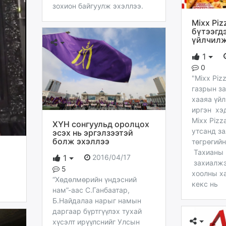
зохион байгуулж эхэллээ.
Mixx Piz
бүтээгд
үйлчил
1
0
"Мixx Piz
газрын з
хааяа үйл
иргэн хэ
Мixx Pizz
ХҮН сонгуульд оролцох
утсанд за
эсэх нь эргэлзээтэй
болж эхэллээ
төгрөгийн
Тахианы 
2016/04/17
1
захиалжэ
5
хоолны х
“Хөдөлмөрийн үндэсний
кекс нь
нам”-аас С.Ганбаатар,
Б.Найдалаа нарыг намын
даргаар бүртгүүлэх тухай
хүсэлт ирүүлснийг Улсын