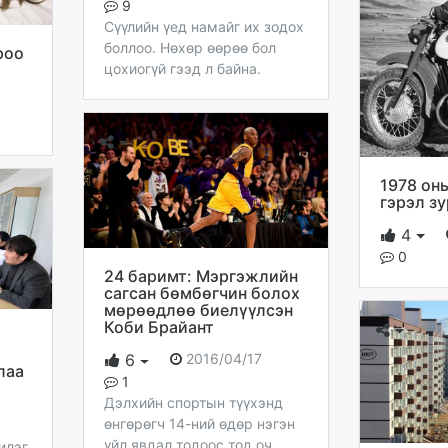
9
Сүүлийн үед намайг их зодох
боллоо. Нөхөр өөрөө бол
роо
цохиогүй гээд л байна.
1978 он
гэрэл з
4
0
24 баримт: Мэргэжлийн
сагсан бөмбөгчин болох
мөрөөдлөө биелүүлсэн
Коби Брайант
2016/04/17
6
лаа
1
Дэлхийн спортын түүхэнд
өнгөрөгч 14-ний өдөр нэгэн
үйл явдал тодоос тод оч
илэг