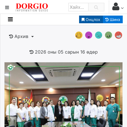
Онцлох
Шинэ
Мэдээллийн
Зар мэдээллийн
Архив
Банк санхүү
Бизнес ААН
2026 оны 05 сарын 16 өдөр
Төрийн
Нийслэлийн
dorgio.mn
Gogo.mn
caak.mn
news.mn
zindaa.mn
Baabar.mn
tovch.mn