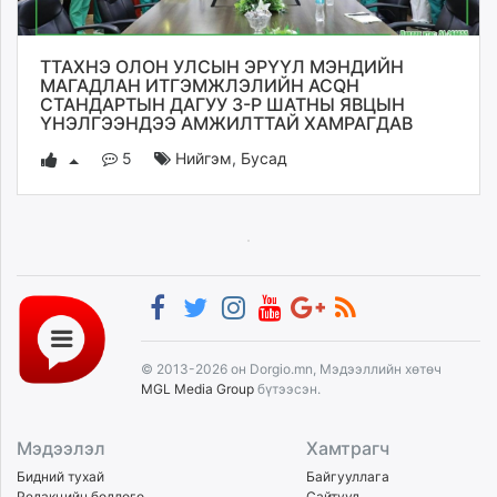
ikon.mn
mnb.mn
ТТАХНЭ ОЛОН УЛСЫН ЭРҮҮЛ МЭНДИЙН
Livetv.mn
МАГАДЛАН ИТГЭМЖЛЭЛИЙН ACQH
Eguur.mn
СТАНДАРТЫН ДАГУУ 3-Р ШАТНЫ ЯВЦЫН
ҮНЭЛГЭЭНДЭЭ АМЖИЛТТАЙ ХАМРАГДАВ
24tsag.mn
shuud.mn
5
Нийгэм
,
Бусад
eagle.mn
ergelt.mn
zarig.mn
today.mn
zuv.mn
mminfo.mn
ugluu.mn
© 2013-2026 он Dorgio.mn, Мэдээллийн хөтөч
urlag.mn
MGL Media Group
бүтээсэн.
unen.mn
asu.mn
Мэдээлэл
Хамтрагч
shudarga.mn
Бидний тухай
Байгууллага
shuurhai.mn
Редакцийн бодлого
Сайтууд