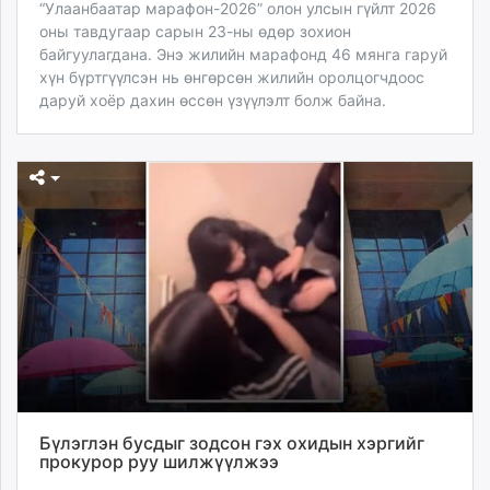
“Улаанбаатар марафон-2026” олон улсын гүйлт 2026
оны тавдугаар сарын 23-ны өдөр зохион
байгуулагдана. Энэ жилийн марафонд 46 мянга гаруй
хүн бүртгүүлсэн нь өнгөрсөн жилийн оролцогчдоос
даруй хоёр дахин өссөн үзүүлэлт болж байна.
Бүлэглэн бусдыг зодсон гэх охидын хэргийг
прокурор руу шилжүүлжээ