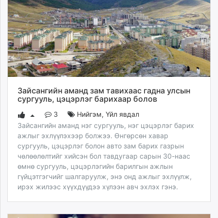
Зайсангийн аманд зам тавихаас гадна улсын
сургууль, цэцэрлэг барихаар болов
3
Нийгэм
,
Үйл явдал
Зайсангийн аманд нэг сургууль, нэг цэцэрлэг барих
ажлыг эхлүүлэхээр болжээ. Өнгөрсөн хавар
сургууль, цэцэрлэг болон авто зам барих газрын
чөлөөлөлтийг хийсэн бол тавдугаар сарын 30-наас
өмнө сургууль, цэцэрлэгийн барилгын ажлын
гүйцэтгэгчийг шалгаруулж, энэ онд ажлыг эхлүүлж,
ирэх жилээс хүүхдүүдээ хүлээн авч эхлэх гэнэ.