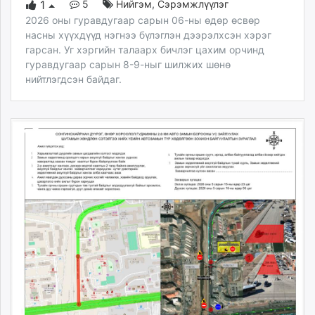
5
Нийгэм
,
Сэрэмжлүүлэг
1
2026 оны гуравдугаар сарын 06-ны өдөр өсвөр
насны хүүхдүүд нэгнээ бүлэглэн дээрэлхсэн хэрэг
гарсан. Уг хэргийн талаарх бичлэг цахим орчинд
гуравдугаар сарын 8-9-ныг шилжих шөнө
нийтлэгдсэн байдаг.