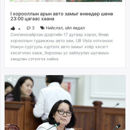
I хорооллын арын авто замыг өнөөдөр шөнө
23:00 цагаас хаана
3
Нийслэл
,
үйл явдал
Сонгинохайрхан дүүргийн 17 дугаар хороо, Өнөр
хорооллын гудамжны авто зам, UB Vista хотхоноос
Номун сургууль хүртэлх авто замыг хоёр хэсэгт
хэсэгчлэн хааж, борооны ус зайлуулах шугамын
хөндлөн сэтэлгээ хийнэ.