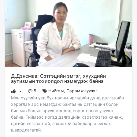
Д.Дэнсмаа: Сэтгэцийн эмгэг, хүүхдийн
аутизмын тохиолдол нэмэгдэж байна
5
Нийгэм
,
Сэрэмжлүүлэг
Мөн сүүлийн үед бүх насны иргэдийн дунд дэлгэцийн
хэрэглээ эрс нэмэгдэж байгаа нь сэтгэцийн болон
бие махбодын эрүүл мэндэд сөрөг нөлөө үзүүлж
байна. Тиймээс иргэд дэлгэцийн хэрэглээгээ хянаж,
цагийн хязгаартай, зохистой байдлаар ашиглах
шаардлагатай.