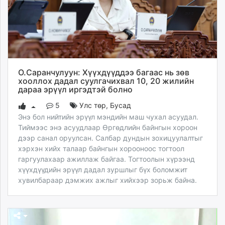
О.Саранчулуун: Хүүхдүүддээ багаас нь зөв
хооллох дадал суулгачихвал 10, 20 жилийн
дараа эрүүл иргэдтэй болно
5
Улс төр
,
Бусад
Энэ бол нийтийн эрүүл мэндийн маш чухал асуудал.
Тиймээс энэ асуудлаар Өргөдлийн байнгын хороон
дээр санал оруулсан. Салбар дундын зохицуулалтыг
хэрхэн хийх талаар байнгын хорооноос тогтоол
гаргуулахаар ажиллаж байгаа. Тогтоолын хүрээнд
хүүхдүүдийн эрүүл дадал зуршлыг бүх боломжит
хувилбараар дэмжих ажлыг хийхээр зорьж байна.