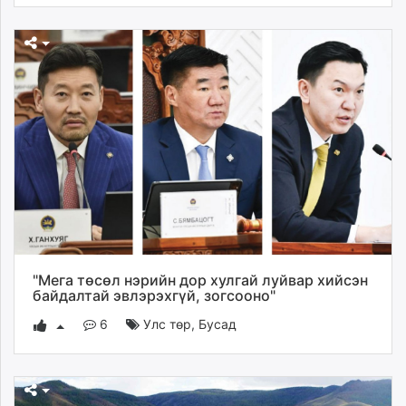
"Мега төсөл нэрийн дор хулгай луйвар хийсэн
байдалтай эвлэрэхгүй, зогсооно"
6
Улс төр
,
Бусад