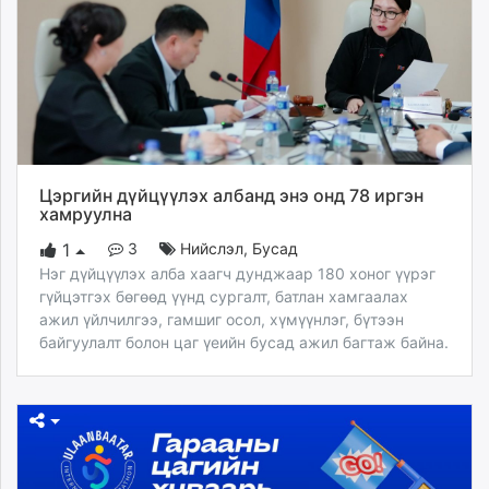
Цэргийн дүйцүүлэх албанд энэ онд 78 иргэн
хамруулна
3
Нийслэл
,
Бусад
1
Нэг дүйцүүлэх алба хаагч дунджаар 180 хоног үүрэг
гүйцэтгэх бөгөөд үүнд сургалт, батлан хамгаалах
ажил үйлчилгээ, гамшиг осол, хүмүүнлэг, бүтээн
байгуулалт болон цаг үеийн бусад ажил багтаж байна.