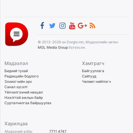
© 2013-2026 он Dorgio.mn, Мэдээллийн хөтөч
MGL Media Group
бүтээсэн.
Мэдээлэл
Хамтрагч
Бидний тухай
Байгууллага
Редакцийн бодлого
Сайтууд
Зохиогчийн эрх
Чөлөөт нийтлэгч
Санал хүсэлт
Үйлчилгээний нөхцөл
Нээлттэй ажлын байр
Сурталчилгаа байршуулах
Харилцаа
Мэдээний алба:
7711 4747