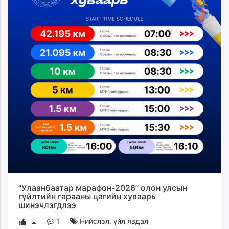
“Улаанбаатар марафон-2026” олон улсын
гүйлтийн гарааны цагийн хуваарь
шинэчлэгдлээ
1
Нийслэл
,
үйл явдал