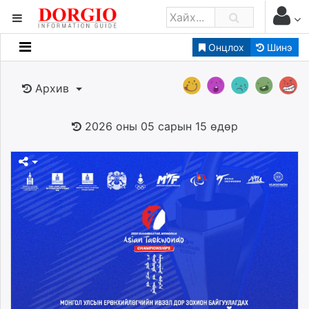
Онцлох
Шинэ
Мэдээллийн
Зар мэдээллийн
Архив
Банк санхүү
Бизнес ААН
2026 оны 05 сарын 15 өдөр
Төрийн
Нийслэлийн
dorgio.mn
Gogo.mn
caak.mn
news.mn
zindaa.mn
Baabar.mn
tovch.mn