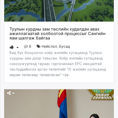
Туулын хурдны зам төслийн худалдан авах
ажиллагаатай холбоотой процессыг Сангийн
яам шалгаж байгаа
6
Нийслэл
,
Бусад
Бид бүх бооцоогоо хоёр жилийн хугацаанд Туулын
хурдны зам дээр тавьсан. Хоёр жилийн хугацаанд
санхүүжүүлээд гараас гаргачихвал EPC нөхцөлтэй
төслүүдийнхээ эргэн төлөлтийг 15 жилийн хугацаанд
өөрөө төлөхөөр төлөвлөсөн" гэв.