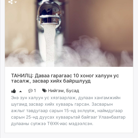
ТАНИЛЦ: Даваа гарагаас 10 хоног халуун ус
тасалж, засвар хийх байршлууд
1
Нийгэм
,
Бусад
Энэ зун халуун ус хязгаарлаж, дулаан хангамжийн
шугамд засвар хийх хуваарь гарсан. Засварын
ажлыг тавдугаар сарын 15-нд эхлүүлж, наймдугаар
сарын 25-нд дуусах хуваарьтай байгааг Улаанбаатар
дулааны сүлжээ ТӨХК-иас мэдээлсэн.