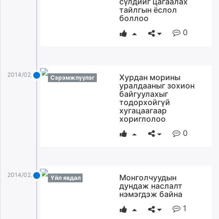
сүлдийг цагаалах
ikon.mn
тайлгын ёслол
боллоо
mnb.mn
0
Livetv.mn
Eguur.mn
24tsag.mn
shuud.mn
2014/02/03
Хурдан морины
Сэрэмжлүүлэг
eagle.mn
уралдааныг зохион
байгуулахыг
ergelt.mn
тодорхойгүй
zarig.mn
хугацаагаар
today.mn
хориглолоо
zuv.mn
0
mminfo.mn
ugluu.mn
urlag.mn
2014/02/03
Монголчуудын
Үйл явдал
unen.mn
дундаж наслалт
asu.mn
нэмэгдэж байна
shudarga.mn
1
shuurhai.mn