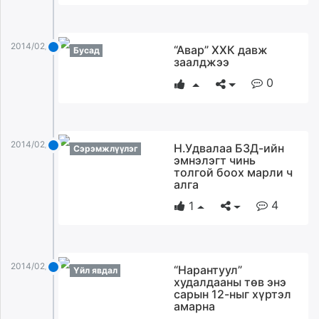
2014/02/02
“Авар” ХХК давж
Бусад
заалджээ
0
2014/02/02
Н.Удвалаа БЗД-ийн
Сэрэмжлүүлэг
эмнэлэгт чинь
толгой боох марли ч
алга
4
1
2014/02/02
“Нарантуул”
Үйл явдал
худалдааны төв энэ
сарын 12-ныг хүртэл
амарна