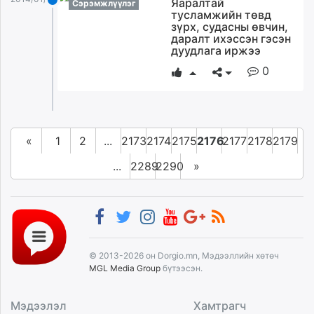
Яаралтай
Сэрэмжлүүлэг
тусламжийн төвд
зүрх, судасны өвчин,
даралт ихэссэн гэсэн
дуудлага иржээ
0
«
1
2
...
2173
2174
2175
2176
2177
2178
2179
...
2289
2290
»
© 2013-2026 он Dorgio.mn, Мэдээллийн хөтөч
MGL Media Group
бүтээсэн.
Мэдээлэл
Хамтрагч