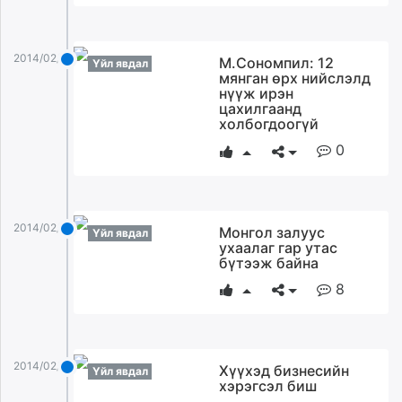
unuudur.mn
isee.mn
2014/02/03
mglradio.com
М.Сономпил: 12
Үйл явдал
мянган өрх нийслэлд
fact.mn
нүүж ирэн
itoim.mn
цахилгаанд
холбогдоогүй
tumen.mn
0
shuum.mn
times.mn
tvmongolia.mn
mass.mn
2014/02/03
Монгол залуус
Үйл явдал
unegui.mn
ухаалаг гар утас
бүтээж байна
assa.mn
toim.mn
8
tac.mn
paparazzi.mn
unread.today
2014/02/03
​Хүүхэд бизнесийн
Үйл явдал
хэрэгсэл биш