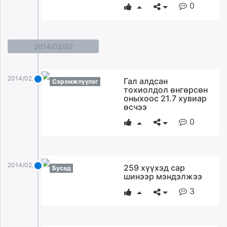
0
2014/02/02
2014/02/02
Гал алдcaн
Сэрэмжлүүлэг
тохиолдол өнгөрсөн
оныхоос 21.7 хувиар
өсчээ
0
2014/02/02
259 хүүхэд сар
Бусад
шинээр мэндэлжээ
3