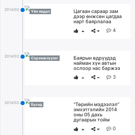
2014/02/02
Цагаан сараар зам
Үйл явдал
дээр өнжсөн цагдаа
нарт баярлалаа
4
2014/02/02
Баярын өдрүүдэд
Сэрэмжлүүлэг
найман хүн автын
ослоор нас баржээ
3
2014/02/02
“Төрийн мэдээлэл”
Бусад
эмхэтгэлийн 2014
оны 05 дахь
дугаарын тойм
0