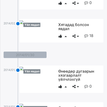
0
2014/02/02
Хятадад болсон
Үйл явдал
явдал
18
2014/01/30
2014/01/30
Өнөөдөр дугаарын
Үйл явдал
хязгаарлалт
үйлчлэхгүй
0
2014/01/30