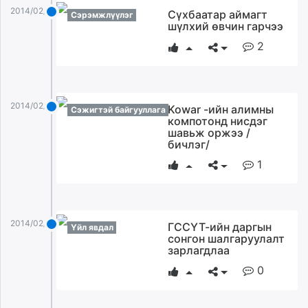
2014/02/02
Сүхбаатар аймагт
Сэрэмжлүүлэг
шүлхий өвчин гарчээ
2
2014/02/02
Kowar -ийн алимны
Сэжигтэй байгууллага
компотонд нисдэг
шавьж оржээ /
бичлэг/
1
2014/02/02
ГССҮТ-ийн даргын
Үйл явдал
сонгон шалгаруулалт
зарлагдлаа
0