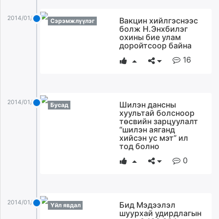
unuudur.mn
2014/01/02
Вакцин хийлгэснээс
isee.mn
Сэрэмжлүүлэг
болж Н.Энхбилэг
mglradio.com
охины бие улам
доройтсоор байна
fact.mn
itoim.mn
16
tumen.mn
shuum.mn
times.mn
2014/01/02
Шилэн дансны
Бусад
tvmongolia.mn
хуультай болсноор
mass.mn
төсвийн зарцуулалт
“шилэн аяганд
unegui.mn
хийсэн ус мэт” ил
assa.mn
тод болно
toim.mn
0
tac.mn
paparazzi.mn
unread.today
2014/01/02
Бид Мэдээлэл
Үйл явдал
шуурхай удирдлагын