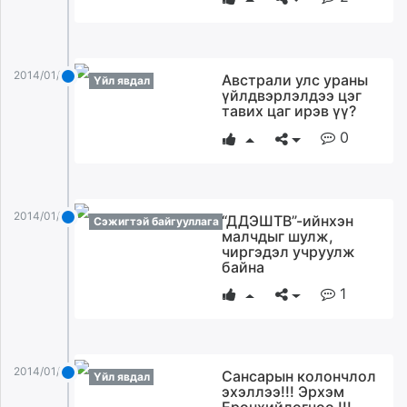
2014/01/02
Австрали улс ураны
Үйл явдал
үйлдвэрлэлдээ цэг
тавих цаг ирэв үү?
0
2014/01/02
“ДДЭШТВ”-ийнхэн
Сэжигтэй байгууллага
малчдыг шулж,
чиргэдэл учруулж
байна
1
2014/01/02
Сансарын колончлол
Үйл явдал
эхэллээ!!! Эрхэм