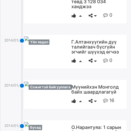
төвд 3 128 034
ханджээ
0
2014/01/02
Г.Алтанхүүгийн дүү
Үйл явдал
талийгаач бүсгүйн
эгчийг шүүхэд өгчээ
0
2014/01/02
Мүүнийхэн Монголд
Сэжигтэй байгууллага
байх шаардлагагүй
16
2014/01/02
О.Нарантуяа: 1 сарын
Бусад