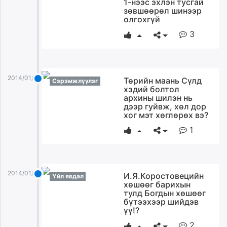
1-нээс эхлэн тусгай
зөвшөөрөл шинээр
олгохгүй
3
2014/01/02
Төрийн маань Сүлд
Сэрэмжлүүлэг
хэдий болтол
архины шилэн нь
дээр гуйвж, хөл дор
хог мэт хөглөрөх вэ?
1
2014/01/02
И.Я.Коростовецийн
Үйл явдал
хөшөөг барихын
тулд Богдын хөшөөг
бүтээхээр шийдэв
үү!?
2