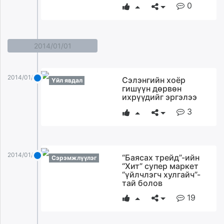
0
2014/01/01
2014/01/01
Сэлэнгийн хоёр
Үйл явдал
гишүүн дөрвөн
ихрүүдийг эргэлээ
3
2014/01/01
“Баясах трейд”-ийн
Сэрэмжлүүлэг
“Хит” супер маркет
“үйлчлэгч хулгайч”-
тай болов
19