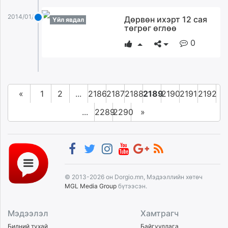
2014/01/01
Дөрвөн ихэрт 12 сая
Үйл явдал
төгрөг өглөө
0
«
1
2
...
2186
2187
2188
2189
2190
2191
2192
...
2289
2290
»
© 2013-2026 он Dorgio.mn, Мэдээллийн хөтөч
MGL Media Group
бүтээсэн.
Мэдээлэл
Хамтрагч
Бидний тухай
Байгууллага