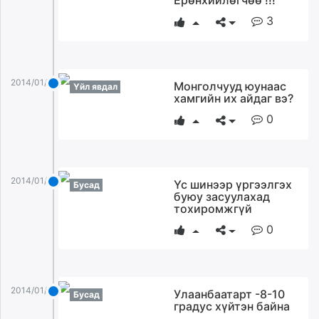
Ерөнхийлөгчөө !!!
3
2014/01/02
Монголчууд юунаас
Үйл явдал
хамгийн их айдаг вэ?
0
2014/01/02
Үс шинээр үргээлгэх
Бусад
буюу засуулахад
тохиромжгүй
0
2014/01/02
Улаанбаатарт -8-10
Бусад
градус хүйтэн байна