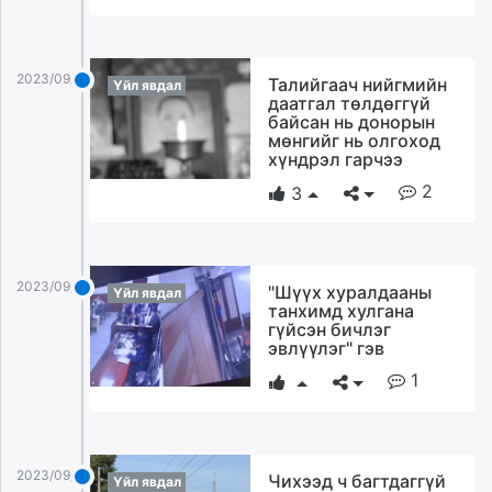
2023/09/13
Талийгаач нийгмийн
Үйл явдал
даатгал төлдөггүй
байсан нь донорын
мөнгийг нь олгоход
хүндрэл гарчээ
2
3
2023/09/13
"Шүүх хуралдааны
Үйл явдал
танхимд хулгана
гүйсэн бичлэг
эвлүүлэг" гэв
1
2023/09/13
Чихээд ч багтдаггүй
Үйл явдал