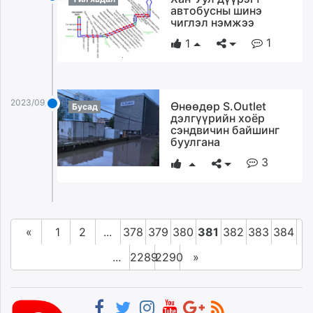
автобусны шинэ
чиглэл нэмжээ
1
1
2023/09/12
Өнөөдөр S.Outlet
Бусад
дэлгүүрийн хоёр
сэндвичин байшинг
буулгана
3
«
1
2
...
378
379
380
381
382
383
384
...
2289
2290
»