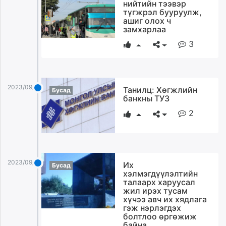
нийтийн тээвэр
түгжрэл бууруулж,
ашиг олох ч
замхарлаа
3
2023/09/13
Танилц: Хөгжлийн
Бусад
банкны ТУЗ
2
2023/09/13
Их
Бусад
хэлмэгдүүлэлтийн
талаарх харуусал
жил ирэх тусам
хүчээ авч их хядлага
гэж нэрлэгдэх
болтлоо өргөжиж
байна