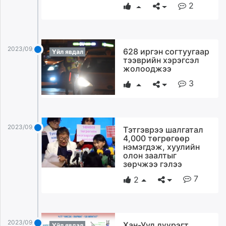
2
2023/09/12
628 иргэн согтуугаар
Үйл явдал
тээврийн хэрэгсэл
жолооджээ
3
2023/09/12
Тэтгэврээ шалгатал
4,000 төгрөгөөр
нэмэгдэж, хуулийн
олон заалтыг
зөрчжээ гэлээ
7
2
2023/09/12
Хан-Уул дүүрэгт
Үйл явдал