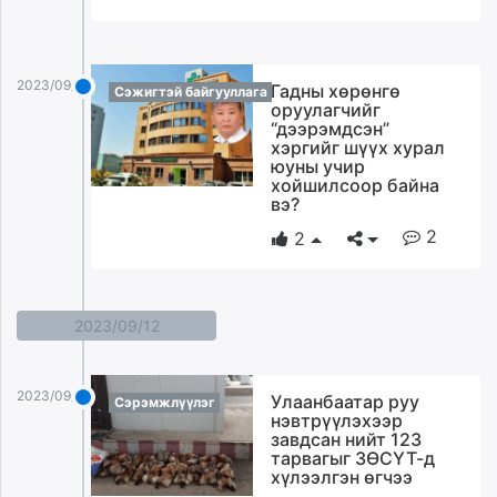
2023/09/13
Гадны хөрөнгө
Сэжигтэй байгууллага
оруулагчийг
“дээрэмдсэн”
хэргийг шүүх хурал
юуны учир
хойшилсоор байна
вэ?
2
2
2023/09/12
2023/09/12
Улаанбаатар руу
Сэрэмжлүүлэг
нэвтрүүлэхээр
завдсан нийт 123
тарвагыг ЗӨСҮТ-д
хүлээлгэн өгчээ