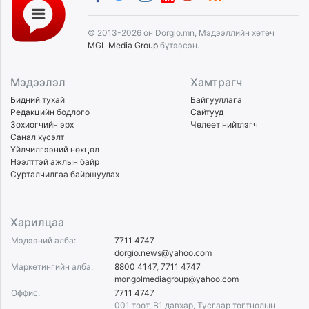
© 2013-2026 он Dorgio.mn, Мэдээллийн хөтөч
MGL Media Group
бүтээсэн.
Мэдээлэл
Хамтрагч
Бидний тухай
Байгууллага
Редакцийн бодлого
Сайтууд
Зохиогчийн эрх
Чөлөөт нийтлэгч
Санал хүсэлт
Үйлчилгээний нөхцөл
Нээлттэй ажлын байр
Сурталчилгаа байршуулах
Харилцаа
Мэдээний алба:
7711 4747
dorgio.news@yahoo.com
Маркетингийн алба:
8800 4147
,
7711 4747
mongolmediagroup@yahoo.com
Оффис:
7711 4747
001 тоот, B1 давхар, Тусгаар тогтнолын