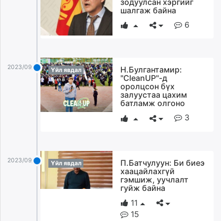
зодуулсан хэргийг
шалгаж байна
6
2023/09/13
Н.Булгантамир:
Үйл явдал
"СleanUP"-д
оролцсон бүх
залуустаа цахим
батламж олгоно
3
2023/09/13
П.Батчулуун: Би биеэ
Үйл явдал
хаацайлахгүй
гэмшиж, уучлалт
гуйж байна
11
15