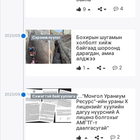
4
9
2023/09/13
Бохирын шугамын
Сэрэмжлүүлэг
холболт хийж
байгаад шороонд
дарагдан, амиа
алджээ
2
1
2023/09/13
"..."Монгол Ураниум
Сэжигтэй байгууллага
Ресурс"-ийн ураны Х
лицензийг хуулийн
дагуу нүүрсний А
лиценз болгохыг
АМГТГ-т
даалгасугай"
2