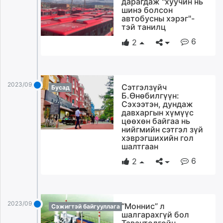
дарагдаж "хуучин нь
ikon.mn
шинэ болсон
автобусны хэрэг"-
mnb.mn
тэй танилц
Livetv.mn
6
2
Eguur.mn
24tsag.mn
shuud.mn
eagle.mn
2023/09/14
Сэтгэлзүйч
Бусад
Б.Өнөбилгүүн:
ergelt.mn
Сэхээтэн, дундаж
zarig.mn
давхаргын хүмүүс
today.mn
цөөхөн байгаа нь
нийгмийн сэтгэл зүй
zuv.mn
хэврэгшихийн гол
mminfo.mn
шалтгаан
ugluu.mn
6
2
urlag.mn
unen.mn
asu.mn
2023/09/14
“Моннис” л
shudarga.mn
Сэжигтэй байгууллага
шалгарахгүй бол
shuurhai.mn