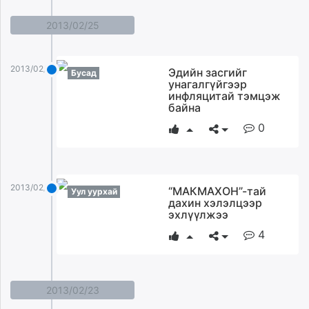
2013/02/25
2013/02/25
Эдийн засгийг
Бусад
унагалгүйгээр
инфляцитай тэмцэж
байна
0
2013/02/25
“МАКМАХОН”-тай
Уул уурхай
дахин хэлэлцээр
эхлүүлжээ
4
2013/02/23