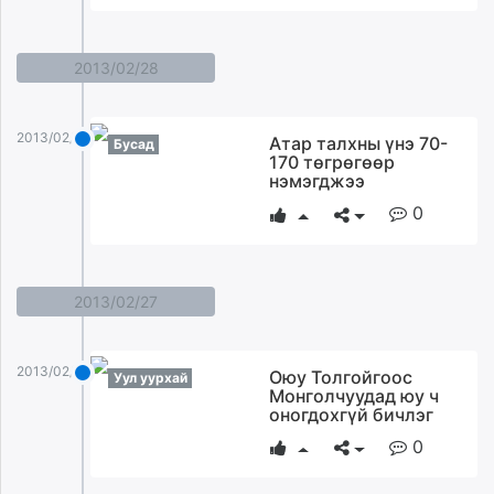
2013/02/28
2013/02/28
Атар талхны үнэ 70-
Бусад
170 төгрөгөөр
нэмэгджээ
0
2013/02/27
2013/02/27
Оюу Толгойгоос
Уул уурхай
Монголчуудад юу ч
оногдохгүй бичлэг
0