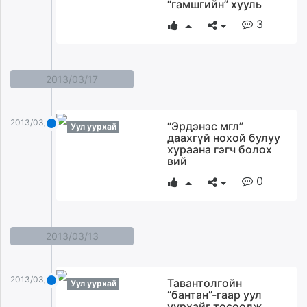
“гамшгийн” хууль
unuudur.mn
3
isee.mn
mglradio.com
fact.mn
2013/03/17
itoim.mn
tumen.mn
shuum.mn
2013/03/17
“Эрдэнэс мгл”
Уул уурхай
times.mn
даахгүй нохой булуу
хураана гэгч болох
tvmongolia.mn
вий
mass.mn
0
unegui.mn
assa.mn
toim.mn
tac.mn
2013/03/13
paparazzi.mn
unread.today
2013/03/13
Тавантолгойн
Уул уурхай
“бантан”-гаар уул
уурхайг төсөөлж