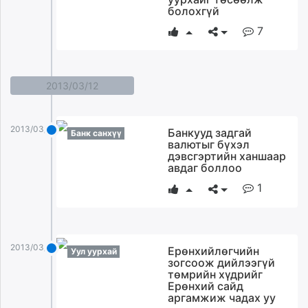
болохгүй
7
2013/03/12
2013/03/12
Банкууд задгай
Банк санхүү
валютыг бүхэл
дэвсгэртийн ханшаар
авдаг боллоо
1
2013/03/12
Ерөнхийлөгчийн
Уул уурхай
зогсоож дийлээгүй
төмрийн хүдрийг
Ерөнхий сайд
аргамжиж чадах уу