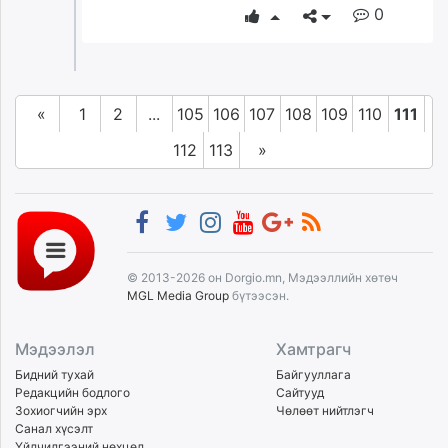
0
«
1
2
...
105
106
107
108
109
110
111
112
113
»
© 2013-2026 он Dorgio.mn, Мэдээллийн хөтөч
MGL Media Group
бүтээсэн.
Мэдээлэл
Хамтрагч
Бидний тухай
Байгууллага
Редакцийн бодлого
Сайтууд
Зохиогчийн эрх
Чөлөөт нийтлэгч
Санал хүсэлт
Үйлчилгээний нөхцөл