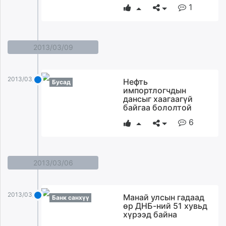
1
2013/03/09
2013/03/09
Нефть
Бусад
импортлогчдын
дансыг хаагаагүй
байгаа бололтой
6
2013/03/06
2013/03/06
Mанай улсын гадаад
Банк санхүү
өр ДНБ-ний 51 хувьд
хүрээд байна