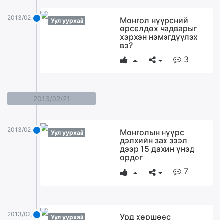
2013/02/23
Монгол нүүрсний
Уул уурхай
өрсөлдөх чадварыг
хэрхэн нэмэгдүүлэх
вэ?
3
2013/02/21
2013/02/21
Монголын нүүрс
Уул уурхай
дэлхийн зах зээл
дээр 15 дахин үнэд
ордог
7
2013/02/21
Урд хөршөөс
Уул уурхай