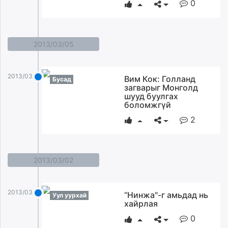
0
2013/03/05
2013/03/05
Вим Кок: Голланд
Бусад
загварыг Монголд
шууд буулгах
боломжгүй
2
2013/03/02
2013/03/02
“Нинжа"-г амьдад нь
Уул уурхай
хайрлая
0