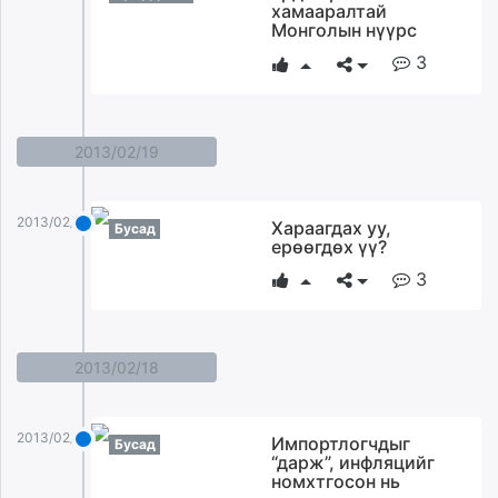
хамааралтай
Монголын нүүрс
3
2013/02/19
2013/02/19
Хараагдах уу,
Бусад
ерөөгдөх үү?
3
2013/02/18
2013/02/18
Импортлогчдыг
Бусад
“дарж”, инфляцийг
номхтгосон нь