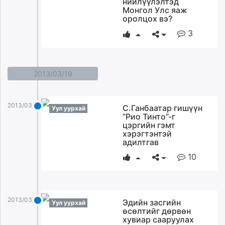
нийлүүлэлтэд
ikon.mn
Монгол Улс яаж
оролцох вэ?
mnb.mn
3
Livetv.mn
Eguur.mn
24tsag.mn
shuud.mn
2013/03/19
eagle.mn
ergelt.mn
2013/03/19
С.Ганбаатар гишүүн
zarig.mn
Уул уурхай
“Рио Тинто”-г
today.mn
цэргийн гэмт
хэрэгтэнтэй
zuv.mn
адилтгав
mminfo.mn
10
ugluu.mn
urlag.mn
unen.mn
asu.mn
2013/03/19
Эдийн засгийн
Уул уурхай
shudarga.mn
өсөлтийг дөрвөн
хувиар сааруулах
shuurhai.mn