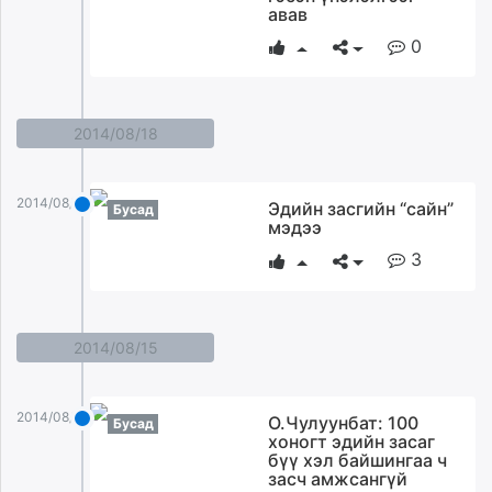
авав
0
2014/08/18
2014/08/18
Эдийн засгийн “сайн”
Бусад
мэдээ
3
2014/08/15
2014/08/15
О.Чулуунбат: 100
Бусад
хоногт эдийн засаг
бүү хэл байшингаа ч
засч амжсангүй