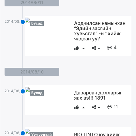
2014/08/11
2014/08/11
Ардчилсан намынхан
Бусад
“Эдийн засгийн
хувьсгал” -ыг хийж
чадсан уу?
4
2014/08/10
2014/08/10
Даварсан долларыг
Бусад
яах вэ!!! 1891
11
2014/08/10
RIO TINTO юу хийж
Уул уурхай