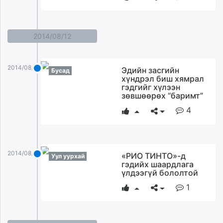
2014/08/12
2014/08/12
Эдийн засгийн
Бусад
хүндрэл биш хямрал
гэдгийг хүлээн
зөвшөөрөх “баримт”
4
2014/08/12
«РИО ТИНТО»-д
Уул уурхай
гэдийх шаардлага
үлдээгүй бололтой
1