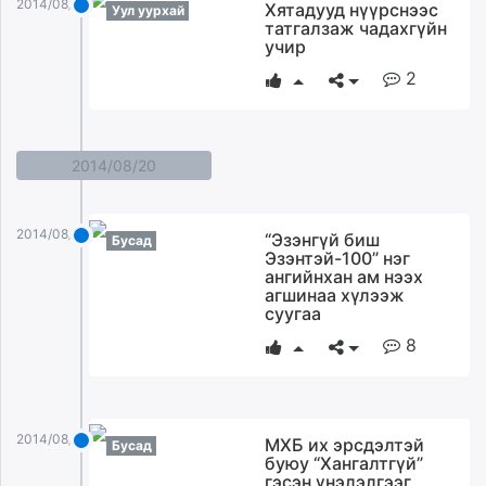
2014/08/23
Хятадууд нүүрснээс
Уул уурхай
татгалзаж чадахгүйн
учир
2
2014/08/20
2014/08/20
“Эзэнгүй биш
Бусад
Эзэнтэй-100” нэг
ангийнхан ам нээх
агшинаа хүлээж
суугаа
8
2014/08/20
МХБ их эрсдэлтэй
Бусад
буюу “Хангалтгүй”
гэсэн үнэлэлгээг