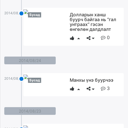
2014/08/25
Долларын ханш
Бусад
буурч байгаа нь “гал
унтраах” гэсэн
өнгөлөн далдлалт
0
2014/08/24
2014/08/24
Манхы үнэ буурчээ
Бусад
3
2014/08/23