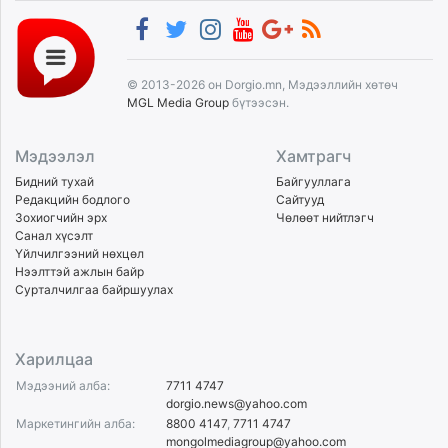
© 2013-2026 он Dorgio.mn, Мэдээллийн хөтөч
MGL Media Group
бүтээсэн.
Мэдээлэл
Хамтрагч
Бидний тухай
Байгууллага
Редакцийн бодлого
Сайтууд
Зохиогчийн эрх
Чөлөөт нийтлэгч
Санал хүсэлт
Үйлчилгээний нөхцөл
Нээлттэй ажлын байр
Сурталчилгаа байршуулах
Харилцаа
Мэдээний алба:
7711 4747
dorgio.news@yahoo.com
Маркетингийн алба:
8800 4147
,
7711 4747
mongolmediagroup@yahoo.com