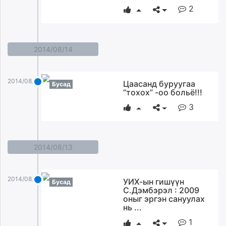
2
2014/08/14
2014/08/14
Цаасанд буруугаа
Бусад
“тохох” -оо больё!!!
3
2014/08/13
2014/08/13
УИХ-ын гишүүн
Бусад
С.Дэмбэрэл : 2009
оныг эргэн сануулах
нь ...
1