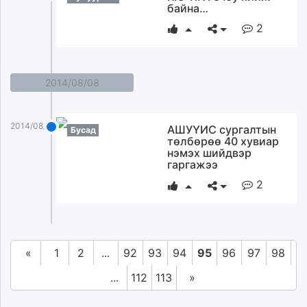
байна…
2
2014/08/08
2014/08/08
АШУҮИС сургалтын
Бусад
төлбөрөө 40 хувиар
нэмэх шийдвэр
гаргажээ
2
«
1
2
...
92
93
94
95
96
97
98
...
112
113
»