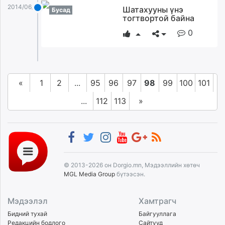
2014/06/06
Шатахууны үнэ
Бусад
тогтвортой байна
0
«
1
2
...
95
96
97
98
99
100
101
...
112
113
»
© 2013-2026 он Dorgio.mn, Мэдээллийн хөтөч
MGL Media Group
бүтээсэн.
Мэдээлэл
Хамтрагч
Бидний тухай
Байгууллага
Редакцийн бодлого
Сайтууд