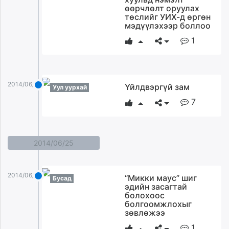
өөрчлөлт оруулах
төслийг УИХ-д өргөн
мэдүүлэхээр боллоо
1
2014/06/28
Үйлдвэргүй зам
Уул уурхай
7
2014/06/25
2014/06/25
“Микки маус” шиг
Бусад
эдийн засагтай
болохоос
болгоомжлохыг
зөвлөжээ
1