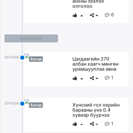
анхны зээлээ
олголоо
6
2014/06/15
2014/06/15
Цагдаагийн 270
Бусад
албан хаагч мөнгөн
урамшууллаа авна
1
2014/06/15
Хүнсний гол нэрийн
Бусад
барааны үнэ 0.4
хувиар буурчээ
1