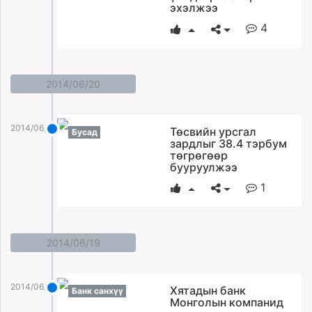
эхэлжээ
4
2014/06/20
2014/06/20
Төсвийн урсгал
Бусад
зардлыг 38.4 тэрбум
төгрөгөөр
бууруулжээ
1
2014/06/19
2014/06/19
Хятадын банк
Банк санхүү
Монголын компанид