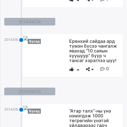
2014/06/24
2014/06/24
Ерөнхий сайдаа ард
Бусад
түмэн бүсээ чангалж
явахад “10 саяын
хуушуур” бүүр ч
тансаг хэрэглээ шүү!
0
2014/06/23
2014/06/23
“Атар талх”-ны үнэ
Бусад
нэмэгдэж 1000
төгрөгийн үнэтэй
үйлдвэрээс гарч