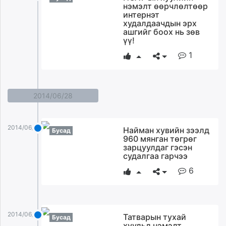
нэмэлт өөрчлөлтөөр
unuudur.mn
интернэт
isee.mn
худалдаачдын эрх
ашгийг боох нь зөв
mglradio.com
үү!
fact.mn
1
itoim.mn
tumen.mn
shuum.mn
2014/06/28
times.mn
tvmongolia.mn
mass.mn
2014/06/28
Найман хувийн зээлд
Бусад
unegui.mn
960 мянган төгрөг
зарцуулдаг гэсэн
assa.mn
судалгаа гарчээ
toim.mn
6
tac.mn
paparazzi.mn
unread.today
2014/06/28
Татварын тухай
Бусад
хуульд нэмэлт