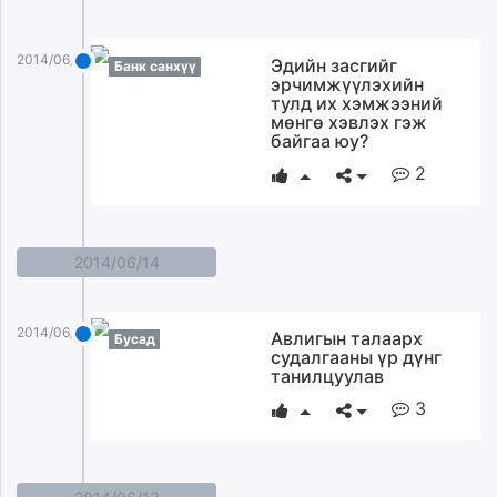
2014/06/15
Эдийн засгийг
Банк санхүү
эрчимжүүлэхийн
тулд их хэмжээний
мөнгө хэвлэх гэж
байгаа юу?
2
2014/06/14
2014/06/14
Авлигын талаарх
Бусад
судалгааны үр дүнг
танилцуулав
3