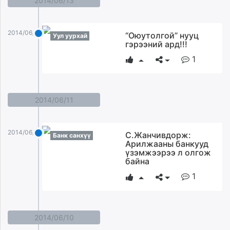
2014/06/13
2014/06/13
“Оюутолгой” нууц
Уул уурхай
гэрээний ард!!!
1
2014/06/11
2014/06/11
С.Жанчивдорж:
Банк санхүү
Арилжааны банкууд
үзэмжээрээ л олгож
байна
1
2014/06/10