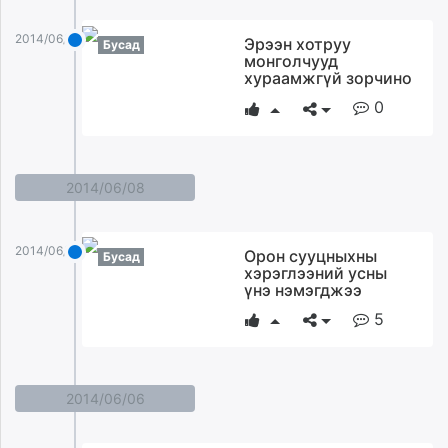
2014/06/10
Эрээн хотруу
Бусад
монголчууд
хураамжгүй зорчино
0
2014/06/08
2014/06/08
Орон сууцныхны
Бусад
хэрэглээний усны
үнэ нэмэгджээ
5
2014/06/06