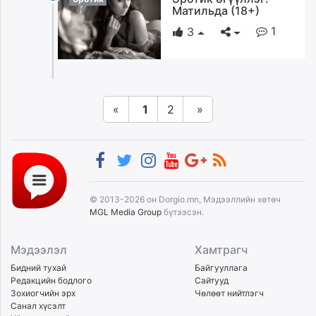
Матильда (18+)
1
3
«
1
2
»
© 2013-2026 он Dorgio.mn, Мэдээллийн хөтөч
MGL Media Group
бүтээсэн.
Мэдээлэл
Хамтрагч
Бидний тухай
Байгууллага
Редакцийн бодлого
Сайтууд
Зохиогчийн эрх
Чөлөөт нийтлэгч
Санал хүсэлт