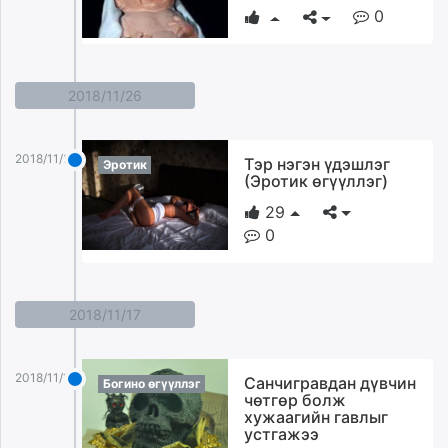
0
2018/11/26
2018/11/26
Тэр нэгэн үдэшлэг
Эротик
(Эротик өгүүллэг)
29
0
2018/11/17
2018/11/17
Санчигравдан дүвчин
Богино өгүүллэг
чөтгөр болж
хужаагийн гавлыг
устгажээ