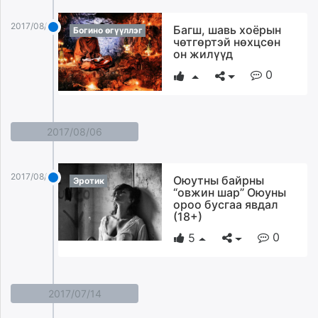
2017/08/20
Багш, шавь хоёрын
Богино өгүүллэг
чөтгөртэй нөхцсөн
он жилүүд
0
2017/08/06
2017/08/06
Оюутны байрны
Эротик
“овжин шар” Оюуны
ороо бусгаа явдал
(18+)
0
5
2017/07/14