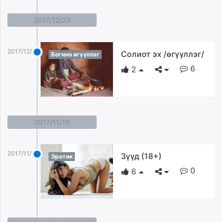
2017/12/23
2017/12/23
Солиот эх /өгүүллэг/
Богино өгүүллэг
6
2
2017/11/19
2017/11/19
Зүүд (18+)
Эротик
0
6