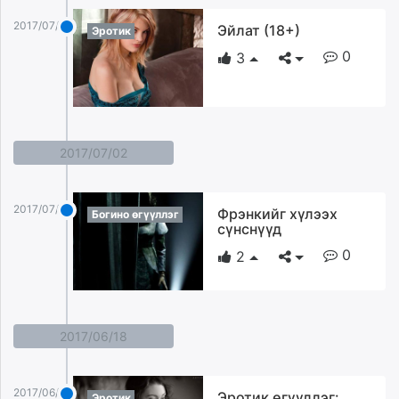
2017/07/14
Эйлат (18+)
Эротик
0
3
2017/07/02
2017/07/02
Фрэнкийг хүлээх
Богино өгүүллэг
сүнснүүд
0
2
2017/06/18
2017/06/18
Эротик өгүүллэг:
Эротик