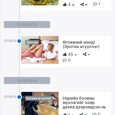
1
4
2018/09/23
2018/09/23
Өглөөний мэнд!
Эротик
(Эротик өгүүллэг)
45
0
2018/09/14
2018/09/14
Нарийн боовны
Богино өгүүллэг
мухлагийг хоёр
дахиа дээрэмдсэн нь
0
1