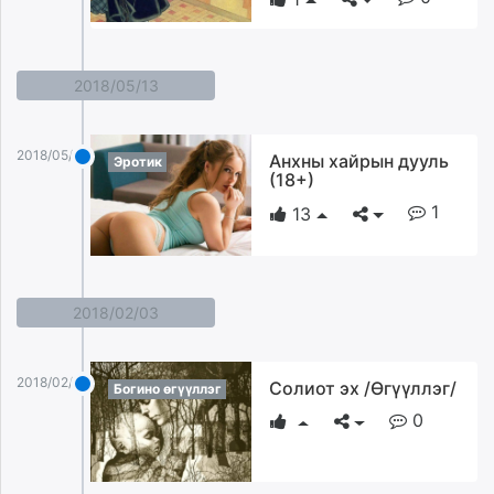
2018/05/13
2018/05/13
Анхны хайрын дууль
Эротик
(18+)
1
13
2018/02/03
2018/02/03
Солиот эх /Өгүүллэг/
Богино өгүүллэг
0