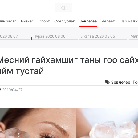
ийн засаг
Бизнес
Спорт
Соёл урлаг
Зөвлөгөө
Чөлөөт
Шар мэдэ
026 08 07
Пүрэв 2026 08 06
Лхагва 2026 08 05
Мягм
Мөсний гайхамшиг таны гоо сай
ийм тустай
Зөвлөгөө
,
Го
2019-
2026-
2019/04/27
04-
08-
27
08
13:03:07
01:10:32