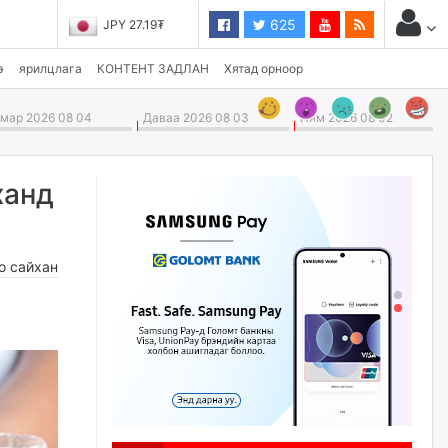
625
JPY 27.19₮
э
ярилцлага
КОНТЕНТ ЗАДЛАН
Хятад орноор
ар 2026 08 04
Даваа 2026 08 03
Ням 2026 08 02
ханд
о сайхан