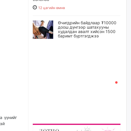
12 цагийн өмнө
Өчигдрийн байдлаар ₮10000
доош дүнгээр шатахууны
худалдан авалт хийсэн 1500
баримт бүртгэгджээ
13 цагийн өмнө
Шатахуун олголтыг 50,000
төгрөгөөр хязгаарласныг
нэмэгдүүлж 100,000 төгрөгт
хүргэхээр судалж байгаа
13 цагийн өмнө
Ц.Сандаг-Очир: COP17 ба
COP31 хурлын уялдаа нь
Риогийн гурван конвенцын
нэгдсэн хэрэгжилтийг ахиулах
чухал алхам болно
а үүнийг
14 цагийн өмнө
рэй