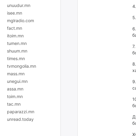
unuudur.mn
4
isee.mn
5
mglradio.com
fact.mn
6
б
itoim.mn
tumen.mn
7
shuum.mn
б
times.mn
8
tvmongolia.mn
х
mass.mn
unegui.mn
9
с
assa.mn
toim.mn
1
tac.mn
б
paparazzi.mn
Д
unread.today
б
Х