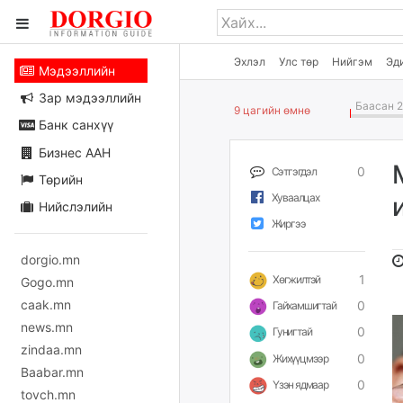
Эхлэл
Улс төр
Нийгэм
Эд
Мэдээллийн
Зар мэдээллийн
Баасан 2
9 цагийн өмнө
Банк санхүү
Бизнес ААН
0
Сэтгэгдэл
Төрийн
Хуваалцах
Нийслэлийн
Жиргээ
dorgio.mn
1
Хөгжилтэй
Gogo.mn
caak.mn
0
Гайхамшигтай
news.mn
0
Гунигтай
zindaa.mn
0
Жихүүцмээр
Baabar.mn
0
Үзэн ядмаар
tovch.mn