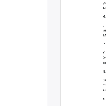
д
м
6
Л
а
М
7
С
Х
ө
8
Ж
х
м
9