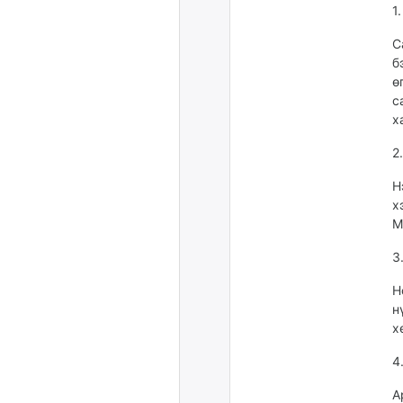
1
С
б
ө
с
х
2
Н
х
М
3
Н
н
х
4
А