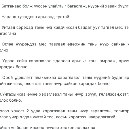
. Батганаас болж үүссэн улайлтыг багасгаж, нүүрний хаван буулг
. Наранд түлэгдсэн арьсанд тустай
. Унтаад сэрэхэд таны нүд хавдчихсан байдаг уу? тэгвэл мөс тэ
агасгана
. Өглөө нүүрэндээ мөс тавивал өдөржин таны нүүр сайхан 
олно
. Үдээс хойш хэрэглэвэл ядарсан арьсыг тань амрааж, эрүү
арагдах болно
. Орой үдэшлэгт явахынхаа хэрэглэвэл таны нүүрний будаг а
айн шингэж, олон цаг таны нүүр сайхан харагдах болно.
0.Унтахынхаа өмнө хэрэглэвэл таны нүүр эрүүл, гялалзсан,сэтг
олох болно.
олоо хоногт 2 удаа хэрэглэвэл таны нүүр гэрэлтсэн, толиго
олох учир элдэв үнэтэй тос, лосьн хэрэглэх шаардлагагүй.
үйтэн ус болон мөсөөр нүүрээ хэрхэн арчлах вэ