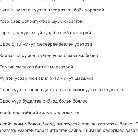
амгийн эхлээд нүүрээ цэвэрлэсэн байх хэрэгтэй
 Үсээ саад болохгүйгээр шуух хэрэгтэй
 Гараа дааруулахгүй тулд бээлий өмсөөрэй
 Одоо 5-10 минут мөсөөрөө зөөлөн үрээрэй
 Хэрвээ та хүсвэл хүйтэн усаар шавшиж болно
 Бээлий өмсөхөө битгий мартаарай
 Хүйтэн усаар мөн адил 5-10 минут шавшина
 Одоо нүүрээ зөөлөн дарж арчаад чийгшүүлэх тос түрхэнэ
 Одоо нүүр будалтаа хийхэд бэлэн боллоо
өсийг өөр зүйлтэй хольж хэрэглэх нь
өсийг жимс болон бусад зүйлүүдтэй хольж хэрэглэж болно. Т
эрэглэж үзээгүй гэдэгт итгэлтэй байна. Тиймээс хэрэглээд үзээ