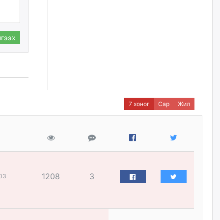
нийлүүлэх ажлыг сэргээх
ёстой
өчигдѳр
гээх
Худалдагч Н.Амарзаяа:
Дэлгүүрийн 32 хуудастай
өрийн дэвтэр долоо хоногт л
дүүрдэг
өчигдѳр
7 хоног
Сар
Жил
АИ-92 шатахууны нийлүүлэлт
тасралтгүй үргэлжилж байна
өчигдѳр
I ангийн цахим бүртгэл энэ
сарын 17-ноос эхэлнэ
1208
3
03
өчигдѳр
Үндсэн хууль зөрчсөн
Х.Булгантуяа, үндэсний эв