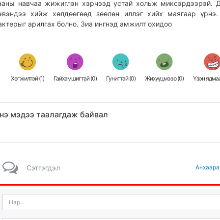
ааны навчаа жижиглэн хэрчээд устай хольж миксэрдээрэй. 
эвэндээ хийж хөлдөөгөөд зөөлөн иллэг хийх маягаар үрнэ
актерыг арилгах болно. Зиа ингнэд амжилт охидоо
Хөгжилтэй (
1
)
Гайхамшигтай (
0
)
Гунигтай (
0
)
Жихүүцмээр (
0
)
Үзэн ядмаа
нэ мэдээ таалагдаж байвал
Сэтгэгдэл
Анхаара