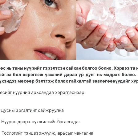
өс нь таны нүүрийг гэрэлтсэн сайхан болгох болно. Хэрвээ та 
айгаа бол хэрэглэж үзсэний дараа үр дүнг нь мэдрэх болно.
үхэндээ мөсөөр бэлтгэж болох гайхалтай зөвлөгөөнүүдийг хүр
өсийг нүүрний арьсандаа хэрэглэснээр
. Цусны эргэлтийг сайжруулна
. Нүүрэн дээрх нүхжилтийг багасгадаг
. Тослогийг тэнцвэржүүлж, арьсыг чангална