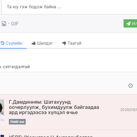
·
GIF
Ил
Сүүлийн
Шилдэг
Таагүй
 сэтгэгдэлтэй
Г.Дамдинням: Шатахуунд
оочерлуулж, бухимдуулж байгаадаа
2026/08/
ард иргэдээсээ хүлцэл өчье
Нийгэм