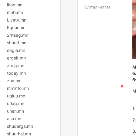
ikon.mn
Сурталчилгаа
mnb.mn
Livetv.mn
Eguur.mn
24tsag.mn
shuud.mn
eagle.mn
ergelt.mn
zarig.mn
М
today.mn
б
б
zuv.mn
mminfo.mn
М
ugluu.mn
urlag.mn
1
unen.mn
asu.mn
2
shudarga.mn
3
shuurhai.mn