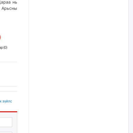
Дараа нь
үйлчилгээний ажилтнуудын
ХАРИЛЦАА хандлагатай
. Арьсны
холбоотой ГОМДОЛ их байгааг
дурдлаа
өчигдѳр
Бариста хийх нь залуусын
дунд яагаад трэнд болов
р (
0
)
өчигдѳр
Өмгөөлөгч Б.Оюунбилэг:
"Урьхан" Б.Чинбат гэж хүн
бизнес хамтрагчаа гүтгэж
хууль хяналтын байгууллагаар
шалгуулж, торны цаана
суулгана гэх мэтээр дарамталдаг
өчигдѳр
х зүйлс
Д.Амарбаясгалан:
Шатахууныхаа 97 хувийг нэг
улсаас авдаг хараат байдлаа
зогсоож, Арабын орнуудаас