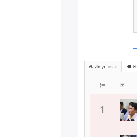
Их уншсан
Их
1