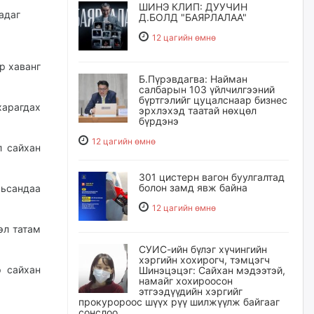
ШИНЭ КЛИП: ДУУЧИН
адаг
Д.БОЛД "БАЯРЛАЛАА"
12 цагийн өмнө
р хаванг
Б.Пүрэвдагва: Найман
салбарын 103 үйлчилгээний
бүртгэлийг цуцалснаар бизнес
харагдах
эрхлэхэд таатай нөхцөл
бүрдэнэ
12 цагийн өмнө
л сайхан
301 цистерн вагон буулгалтад
болон замд явж байна
рьсандаа
12 цагийн өмнө
эл татам
СУИС-ийн бүлэг хүчингийн
хэргийн хохирогч, тэмцэгч
р сайхан
Шинэцэцэг: Сайхан мэдээтэй,
намайг хохироосон
этгээдүүдийн хэргийг
прокуророос шүүх рүү шилжүүлж байгааг
сонслоо