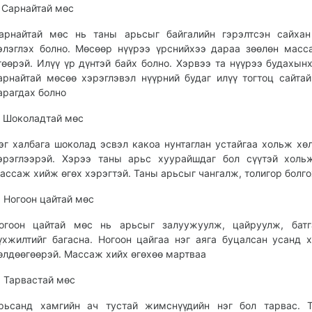
. Сарнайтай мөс
арнайтай мөс нь таны арьсыг байгалийн гэрэлтсэн сайхан
элэглэх болно. Мөсөөр нүүрээ үрснийхээ дараа зөөлөн мас
гөөрэй. Илүү үр дүнтэй байх болно. Хэрвээ та нүүрээ будахын
арнайтай мөсөө хэрэглэвэл нүүрний будаг илүү тогтоц сайтай
арагдах болно
. Шоколадтай мөс
эг халбага шоколад эсвэл какоа нунтаглан устайгаа хольж хө
эрэглээрэй. Хэрээ таны арьс хуурайшдаг бол сүүтэй холь
ассаж хийж өгөх хэрэгтэй. Таны арьсыг чангалж, толигор болго
. Ногоон цайтай мөс
огоон цайтай мөс нь арьсыг залуужуулж, цайруулж, батг
үхжилтийг багасна. Ногоон цайгаа нэг аяга буцалсан усанд 
өлдөөгөөрэй. Массаж хийх өгөхөө мартваа
. Тарвастай мөс
рьсанд хамгийн ач тустай жимснүүдийн нэг бол тарвас. Т