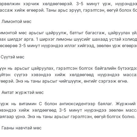
өрвөлжин хэрчиж хөлдөөгөөрэй. 3-5 минут үрж, нүүрэндээ
ассаж хийж өгөөрэй. Таны арьс эрүүл, гэрэлтсэн, өөгүй болох б
. Лимонтой мөс
имонтой мөс арьсыг цайруулж, батгыг багасгаж, цайруулах үй
вах шилдэг арга. 1 ширхэг лимоны шүүсийг шахаад устай холиод
өсөөрөө 3-5 минут нүүрэндээ иллэг хийгээд, зөөлөн үрж өгөөрэ
. Сүүтэй мөс
үүн нь арьсыг цайруулах, гэрэлтсэн болгох байгалийн бүтээгдэ
үйтэн сүүгээ хэвэндээ хийж хөлдөөгөөд нүүрэндээ масс
гөөрэй. Энэ нь таны арьсыг чийгшүүлж, өнгийг сэргээж өгнө.
. Амтат жүржтэй мөс
үрж нь витамин C болон антиоксидентээр баялаг. Жүржний
эвэндээ хийж хөлдөөгөөд 3-5 минут нүүрэндээ зөөлөн мас
аягаар үрнэ. Энэ нь таны арьсыг гэрэлтсэн, өөгүй болгох болно.
. Гааны навчтай мөс