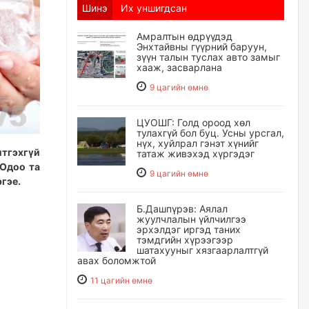
Шинэ
Их уншигдсан
Амралтын өдрүүдэд
Энхтайвны гүүрний баруун,
зүүн талын туслах авто замыг
хааж, засварлана
9 цагийн өмнө
ЦУОШГ: Голд ороод хөл
тулахгүй бол буц. Усны урсгал,
нүх, хуйлрал гэнэт хүнийг
итгэхгүй
татаж живэхэд хүргэдэг
 Одоо та
9 цагийн өмнө
гэе.
Б.Дашпүрэв: Аялал
жуулчлалын үйлчилгээ
эрхэлдэг иргэд таних
тэмдгийн хүрээгээр
шатахууныг хязгаарлалтгүй
авах боломжтой
11 цагийн өмнө