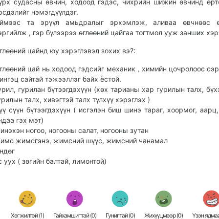
үрх судасны өвчин, ходоод гэдэс, чихрийн шижин өвчинд өрт
рсдэлийг нэмэгдүүлдэг.
ймээс та эрүүл амьдралыг эрхэмлэж, аливаа өвчнөөс ө
эргийлж , гэр бүлээрээ өглөөний цайгаа тогтмол ууж занших хэр
глөөний цайнд юу хэрэглэвэл зохих вэ?:
глөөний цай нь ходоод гэдсийг механик , химийн цочролоос сэр
ингэц сайтай тэжээллэг байх ёстой.
урил, гурилан бүтээгдэхүүн (хөх тарианы хар гурилын талх, бүх
урилын талх, хивэгтэй талх түлхүү хэрэглэх )
үү сүүн бүтээгдэхүүн ( исгэлэн биш шинэ тараг, хоормог, аарц
ндаа гэх мэт)
инэхэн ногоо, ногооны салат, ногооны зутан
имс жимсгэнэ, жимсний шүүс, жимсний чанамал
ндөг
с уух ( зөгийн балтай, лимонтой)
Хөгжилтэй (
1
)
Гайхамшигтай (
0
)
Гунигтай (
0
)
Жихүүцмээр (
0
)
Үзэн ядмаа