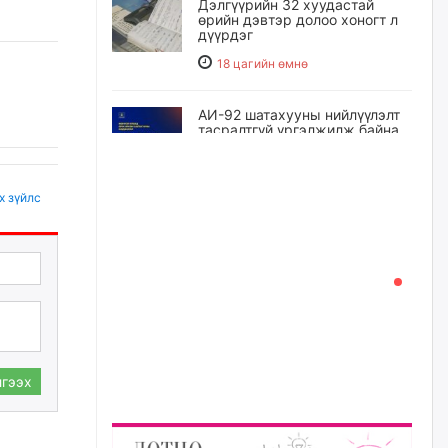
Дэлгүүрийн 32 хуудастай
өрийн дэвтэр долоо хоногт л
дүүрдэг
18 цагийн өмнө
АИ-92 шатахууны нийлүүлэлт
тасралтгүй үргэлжилж байна
19 цагийн өмнө
х зүйлс
I ангийн цахим бүртгэл энэ
сарын 17-ноос эхэлнэ
20 цагийн өмнө
Үндсэн хууль зөрчсөн
Х.Булгантуяа, үндэсний эв
нэгдэлд харшилсан
М.Нарантуяа-Нара нарт хэзээ
хариуцлага тооцох вэ?
гээх
20 цагийн өмнө