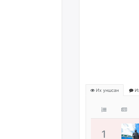
Их уншсан
Их
1