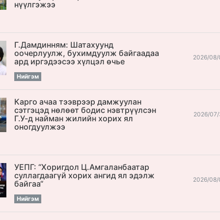
нүүлгэжээ
Г.Дамдинням: Шатахуунд
оочерлуулж, бухимдуулж байгаадаа
2026/08/
ард иргэдээсээ хүлцэл өчье
Нийгэм
Карго ачаа тээврээр дамжуулан
сэтгэцэд нөлөөт бодис нэвтрүүлсэн
2026/07/
Г.У-д найман жилийн хорих ял
оногдуулжээ
УЕПГ: “Хоригдол Ц.Амгаланбаатар
cуллагдаагүй хорих ангид ял эдэлж
2026/08/
байгаа“
Нийгэм