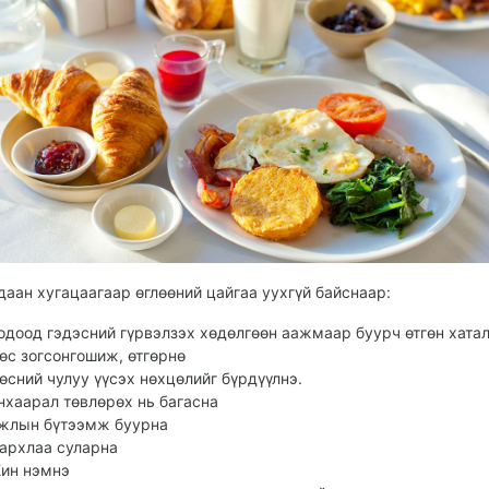
даан хугацаагаар өглөөний цайгаа уухгүй байснаар:
одоод гэдэсний гүрвэлзэх хөдөлгөөн аажмаар буурч өтгөн хатал
өс зогсонгошиж, өтгөрнө
өсний чулуу үүсэх нөхцөлийг бүрдүүлнэ.
нхаарал төвлөрөх нь багасна
жлын бүтээмж буурна
архлаа суларна
ин нэмнэ