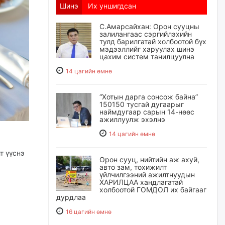
Шинэ
Их уншигдсан
С.Амарсайхан: Орон сууцны
залилангаас сэргийлэхийн
тулд барилгатай холбоотой бүх
мэдээллийг харуулах шинэ
цахим систем танилцуулна
14 цагийн өмнө
“Хотын дарга сонсож байна”
150150 тусгай дугаарыг
наймдугаар сарын 14-нөөс
ажиллуулж эхэлнэ
14 цагийн өмнө
т үүснэ
Орон сууц, нийтийн аж ахуй,
авто зам, тохижилт
үйлчилгээний ажилтнуудын
ХАРИЛЦАА хандлагатай
холбоотой ГОМДОЛ их байгааг
дурдлаа
16 цагийн өмнө