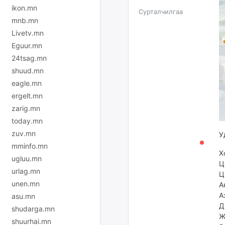
ikon.mn
Сурталчилгаа
mnb.mn
Livetv.mn
Eguur.mn
24tsag.mn
shuud.mn
eagle.mn
ergelt.mn
zarig.mn
today.mn
zuv.mn
У
mminfo.mn
Х
ugluu.mn
Ц
urlag.mn
Ц
unen.mn
А
А
asu.mn
Д
shudarga.mn
Ж
shuurhai.mn