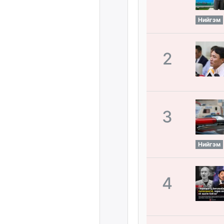
Нийгэм
2
3
Нийгэм
4