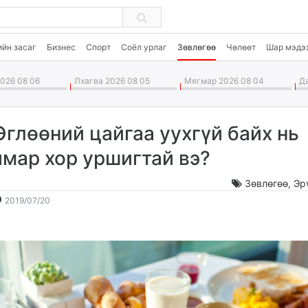
ийн засаг
Бизнес
Спорт
Соёл урлаг
Зөвлөгөө
Чөлөөт
Шар мэдэ
026 08 06
Лхагва 2026 08 05
Мягмар 2026 08 04
Да
Өглөөний цайгаа уухгүй байх нь
ямар хор уршигтай вэ?
Зөвлөгөө
,
Эр
2019-
2026-
2019/07/20
07-
08-
20
07
12:09:46
07:15:36