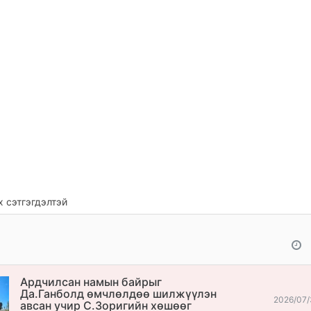
 сэтгэгдэлтэй
Ардчилсан намын байрыг
Да.Ганболд өмчлөлдөө шилжүүлэн
2026/07/
авсан учир С.Зоригийн хөшөөг