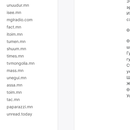
З
unuudur.mn
э
isee.mn
И
с
mglradio.com
fact.mn
Ө
itoim.mn
Ө
tumen.mn
ш
shuum.mn
Г
times.mn
г
tvmongolia.mn
С
mass.mn
у
Ш
unegui.mn
Ж
assa.mn
Ө
toim.mn
У
tac.mn
paparazzi.mn
unread.today