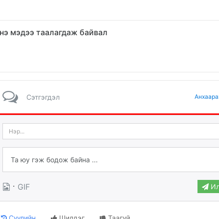
нэ мэдээ таалагдаж байвал
Сэтгэгдэл
Анхаара
·
GIF
Ил
Сүүлийн
Шилдэг
Таагүй