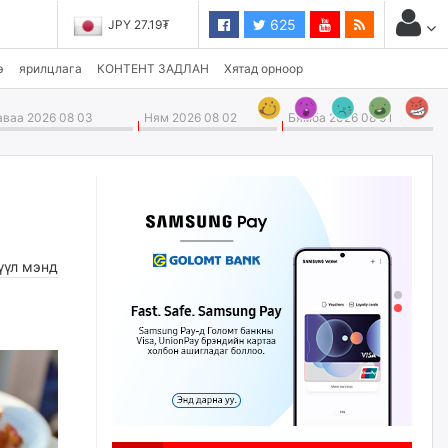
625
JPY 27.19₮
э
ярилцлага
КОНТЕНТ ЗАДЛАН
Хятад орноор
ваа 2026 08 03
Ням 2026 08 02
Бямба 2026 08 01
үүл мэнд