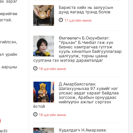
өх зэрэг
Бариста хийх нь залуусын
дунд яагаад трэнд болов
өрийгөө
эгтэй.
17 цагийн өмнө
Өмгөөлөгч Б.Оюунбилэг:
гийлсэн,
"Урьхан" Б.Чинбат гэж хүн
бизнес хамтрагчаа гүтгэж
хууль хяналтын байгууллагаар
эл үрийн
шалгуулж, торны цаана
суулгана гэх мэтээр дарамталдаг
, аарцны
18 цагийн өмнө
Д.Амарбаясгалан:
Шатахууныхаа 97 хувийг нэг
улсаас авдаг хараат байдлаа
зогсоож, Арабын орнуудаас
нийлүүлэх ажлыг сэргээх
ёстой
18 цагийн өмнө
Худалдагч Н.Амарзаяа:
р (
0
)