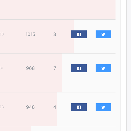
жилийн ойд зориулсан
наадмыг хойшлуулав
өчигдѳр
Монгол Улсад 162 вагон - 9720
1015
3
тонн АИ-92 орж иржээ
03
өчигдѳр
Jade Gas: 1.1 тэрбум австрали
долларын санхүүжилтийн
968
7
31
эцсийн гэрээг есдүгээр сард
байгуулбал Тавантолгойн
метан хийн үйлдвэрлэлийн
өрөмдлөгийг 2027 онд эхлүүлнэ
өчигдѳр
Ханын материалд эхний
948
4
03
ээлжийн 6 блок орон сууцны
барилга угсралтын ажил
үргэлжилж байна
өчигдѳр