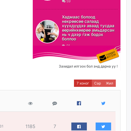
59
ХЗДХ-ын сайд С.Амарсайхан:
Авлигаар авсан хөрөнгийг
Хадмаас болоод
хурааж, нийгмийн сайн
нөхрөөсөө салаад
сайхны хөгжилд зориулах
хүүхдүүдээ аваад тусдаа
бөгөөд үүнийг хэд хэдэн эрх
өөрийнхөөрөө амьдарсан
бүхий байгууллагаас санал авна
нь ч дээр гэж бодох
боллоо
өчигдѳр
91
Шатахууныг олдож байгаа
газраас нь л авч байна. Үнэ
тарифаас илүү хангамж дээр
Захидал илгээх бол энд дарна уу !
анхаарч байна
өчигдѳр
7 хоног
Сар
Жил
Ц.Будханд: Дүүгээ гараад
ирнэ гэж итгэж хүлээсээр
долоон сарын хугацаа
өнгөрлөө
өчигдѳр
1185
7
31
Барилгын салбарын 100