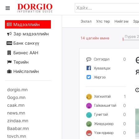
Эхлэл
Улс төр
Нийгэм
Эд
Мэдээллийн
Зар мэдээллийн
Пүрэв 2
14 цагийн өмнө
Банк санхүү
Бизнес ААН
0
Сэтгэгдэл
Төрийн
Хуваалцах
Нийслэлийн
Жиргээ
dorgio.mn
1
Хөгжилтэй
Gogo.mn
caak.mn
0
Гайхамшигтай
news.mn
0
Гунигтай
zindaa.mn
0
Жихүүцмээр
Baabar.mn
0
Үзэн ядмаар
tovch.mn