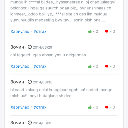
mungu ih c***al bj dee,..hysseneeree ni bj chaduulaagyi
bolohoor l ingej galzuurch bgaa biz,..byr unshihaas ch
ichmeer,..odoo bolij yz,..***ai site ch gsn iim mulguu
yumunuudiin medeelliig byy tavi,..sonin bish bna,...
·
Хариулах
Устгах
-
0
-
0
Зочин ·
2014/03/29
chi tegeed ugaa absan ymuu.delgermaa
·
Хариулах
Устгах
-
0
-
0
Зочин ·
2014/03/30
bi naad zaluug chini hutaglaad ogoh uu! nadad mongo
toloh uu!!! nevt hutaglana sh dee.
·
Хариулах
Устгах
-
0
-
0
Зочин ·
2014/03/30