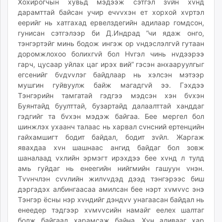
Хохирогчын хувьд мэдээж сэтгэл зvйн хvнд
дарамттай байсан учир ечvvхэн ет хорхой хvртэл
еерийг нь хатгахад ервелздегийн адилаар гомдсон,
гунисан сэтгэлээр би Д.Индрад ”чи ядаж онго,
тэнгэртэйг минь бодож ингэж ор vндэслэлгvй гутаан
доромжлохоо болихгvй бол Нvгэл чинь нvдээрээ
гарч, цусаар уйлах цаг ирэх вий” гэсэн анхааруулгыг
егсенийг бvдvvлэг байдлаар нь хэлсэн мэтээр
мушгин гуйвуулж байж магадгvй ээ. Гэхдээ
Тэнгэрийн тамгатай гэдгээ мэдсэн хэн бvхэн
Буянтайд буулттай, бузартайд далаалттай ханддаг
гэдгийг та бvхэн мэдэж байгаа. Бее мергел бол
шинжлэх ухаанч талаас нь харвал cvнсний ертенцийн
гайхамшигт бодит байдал, бодит зvйл. Жаргаж
явахдаа хvн шашнаас ангид байдаг бол зовж
шаналаад vхлийн эрмэгт ирэхдээ бее хvнд л тулд
амь гуйдаг нь енеегийн нийгмийн гашуун vнэн.
Тvvнчлэн сvvлийн жилvvдэд дээд тэнгэрээс биш
дэргэдэх албингаасаа амилсан бее нэрт хvмvvс энэ
Тэнгэр ёсны нэр хvндийг дэндvv унагаасан байдал нь
енеедер тэдгээр хvмvvсийн намайг еелех шалтаг
болж байгаад харамсаж байна. Хvн аливааг хар