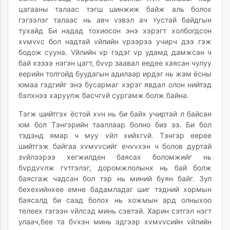
цагааны талаас тэгш шинжиж байж аль болох
гэгээлэг талаас нь авч vзвэл ач тустай байдгын
тухайд Би надад тохиосон энэ хэрэгт холбогдсон
хvмvvс бол надтай vйлийн vрээрээ учирч дээ гэж
бодож сууна. Vйлийн vр гэдэг vр удамд дамжсан ч
бай хэзээ нэгэн цагт, бvvр заавал еедее хаясан чулуу
еерийн толгойд буудагын адилаар ирдэг нь жам ёсны
юмаа гэдгийг энэ бусармаг хэрэг явдал олон нийтэд
бэлхнээ харуулж басчгvй сургамж болж байна.
Тэгж шийтгэх ёстой хvн нь би байх учиртай л байсан
юм бол Тэнгэрийн тааллаар болно биз ээ. Би бол
тэдэнд ямар ч муу vйл хийхгvй. Тэнгэр еерее
шийтгэж байгаа хvмvvсийг ечvvхэн ч болов дуртай
зvйлээрээ хегжилден баясах боломжийг нь
бvрдvvлж гvтгэлэг, доромжлолынх нь бай болж
баясгаж чадсан бол тэр нь миний буян байг. Зул
бехехийнхее емне бадамладаг шиг тэдний хормын
баясалд би саад болох нь хожмын ард олныхоо
телеех гэгээн vйлсэд минь сэвтэй. Харин сэтгэл нэгт
улаач,бее та бvхэн минь эдгээр хvмvvсийн vйлийн