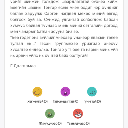
vрийг шинжин тольдож шаардлагатай бvхнээ хийж
Беегийн шашны Тэнгэр ёсны vнэн бодит нэр хvндийг
батлан харуулж Сэргэн нэгдвэл мехес миний евгед
болгоох буй за. Сvнжид удгантай холбогдож байсан
хvмvvс байвал тvvнээс минь миний сэтгэлийн дотоод
мен чанарыг батлан асууна биз ээ.
“Бее гэдэг энэ зvйлийг vнэхээр vнэнээр явахын телее
тултал нь…” гэсэн группынхээ уриагаар энэхvv
хvсэлтээ ендерлье. Тэнгэр угт бее та нарын минь vйл
нь арвин vйлс нь хvчтэй байх болтугай!
Г.Дэлгэрмаа
Хөгжилтэй (
0
)
Гайхамшигтай (
0
)
Гунигтай (
0
)
Жихүүцмээр (
0
)
Үзэн ядмаар (
0
)