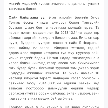
менийг мэдэхийг хvссэн хvмvvс энэ диалогыг уншиж
unuudur.mn
танилцаж болно.
isee.mn
mglradio.com
Сайн байцгаана уу,
Эгэл жирийн Беегийн буюу
fact.mn
Тэнгэр ёсонд итгэдэг хvмvvст болон Тэнгэрийн
буумалт улаач бее та нарынхаа мэндийг эрье. Та
itoim.mn
нарын нэгэнт мэдсэнчлэн би 2013.10.14ны едер тэр
tumen.mn
аймшигт хэргийн хохирогч болсон юмаа. Би олон сар
shuum.mn
нууж, бусдаас нуугдаж явсан ч найз Д.Индрагын
times.mn
олон нийтэд ил зарлан vйлдсэн гvтгэлэг, тэдний
tvmongolia.mn
доромжлол хэрээс хэтэрсэн тул муу нуухаар сайн
илчил гэдгийг бодож Нэгэнт надад тохиолдсон энэ
mass.mn
хэрэг болон нийгэмд газар авсан энэ Хvчирхийлэл
unegui.mn
гэгч бузар булай бvхэнтэй тууштай тэмцэхээр зориг
assa.mn
шулуудан ажиллаж эхэлсэн. Та бvхэн намайг 10
toim.mn
настайд илэрсэн терелх чадвараа хэсэг орхисон ч
tac.mn
саяхнаас буюу 2014.03.15ны едрийн зевхен энд
тавьсан постоороо дамжуулан еерийн чадвар
paparazzi.mn
сэргэсэн vгvйгээ сорьж байснаас эхлэн vзмэрч, зенч
unread.today
гэдгээр нь эчнээ мэдэж байгаа билээ.
Тэрнээс емне ч би хэнийг ч шашнаар cvрдvvлж