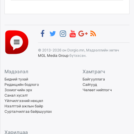
© 2013-2026 он Dorgio.mn, Мэдээллийн хөтөч
MGL Media Group
бүтээсэн.
Мэдээлэл
Хамтрагч
Бидний тухай
Байгууллага
Редакцийн бодлого
Сайтууд
Зохиогчийн эрх
Чөлөөт нийтлэгч
Санал хүсэлт
Үйлчилгээний нөхцөл
Нээлттэй ажлын байр
Сурталчилгаа байршуулах
Харилцаа