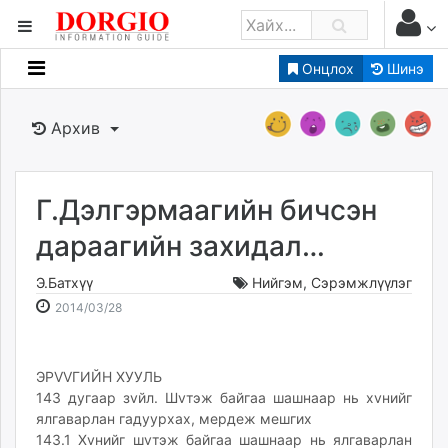
Онцлох
Шинэ
Мэдээллийн
Зар мэдээллийн
Архив
Банк санхүү
Бизнес ААН
Төрийн
Г.Дэлгэрмаагийн бичсэн
Нийслэлийн
дараагийн захидал…
Э.Батхүү
Нийгэм
,
Сэрэмжлүүлэг
dorgio.mn
2014-
2026-
2014/03/28
Gogo.mn
03-
08-
caak.mn
28
10
news.mn
17:07:03
10:00:05
ЭРVVГИЙН ХУУЛЬ
zindaa.mn
143 дугаар зvйл. Шvтэж байгаа шашнаар нь хvнийг
Baabar.mn
ялгаварлан гадуурхах, мердеж мешгих
tovch.mn
143.1 Хvнийг шvтэж байгаа шашнаар нь ялгаварлан