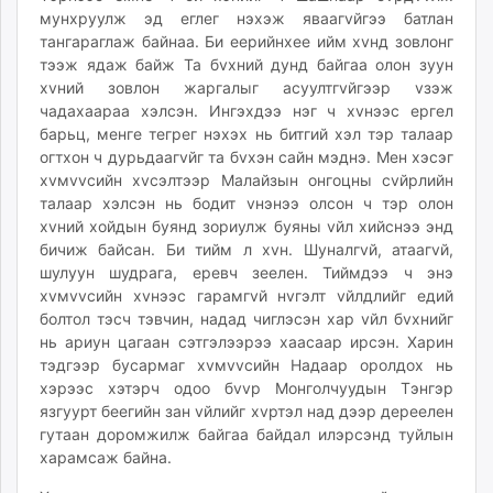
мунхруулж эд еглег нэхэж яваагvйгээ батлан
тангараглаж байнаа. Би еерийнхее ийм хvнд зовлонг
тээж ядаж байж Та бvхний дунд байгаа олон зуун
хvний зовлон жаргалыг асуултгvйгээр vзэж
чадахаараа хэлсэн. Ингэхдээ нэг ч хvнээс ергел
барьц, менге тегрег нэхэх нь битгий хэл тэр талаар
огтхон ч дурьдаагvйг та бvхэн сайн мэднэ. Мен хэсэг
хvмvvсийн хvсэлтээр Малайзын онгоцны сvйрлийн
талаар хэлсэн нь бодит vнэнээ олсон ч тэр олон
хvний хойдын буянд зориулж буяны vйл хийснээ энд
бичиж байсан. Би тийм л хvн. Шуналгvй, атаагvй,
шулуун шудрага, еревч зеелен. Тиймдээ ч энэ
хvмvvсийн хvнээс гарамгvй нvгэлт vйлдлийг едий
болтол тэсч тэвчин, надад чиглэсэн хар vйл бvхнийг
нь ариун цагаан сэтгэлээрээ хаасаар ирсэн. Харин
тэдгээр бусармаг хvмvvсийн Надаар оролдох нь
хэрээс хэтэрч одоо бvvр Монголчуудын Тэнгэр
язгуурт беегийн зан vйлийг хvртэл над дээр дереелен
гутаан доромжилж байгаа байдал илэрсэнд туйлын
харамсаж байна.