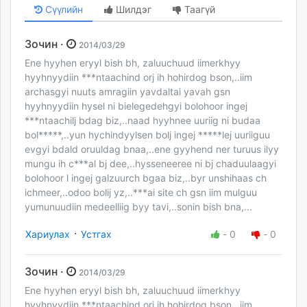
Сүүлийн
Шилдэг
Таагүй
Зочин ·
2014/03/29
Ene hyyhen eryyl bish bh, zaluuchuud iimerkhyy
hyyhnyydiin ***ntaachind orj ih hohirdog bson,..iim
archasgyi nuuts amragiin yavdaltai yavah gsn
hyyhnyydiin hysel ni bielegedehgyi bolohoor ingej
***ntaachilj bdag biz,..naad hyyhnee uuriig ni budaa
bol*****,..yun hychindyylsen bolj ingej *****lej uuriiguu
evgyi bdald oruuldag bnaa,..ene gyyhend ner turuus ilyy
mungu ih c***al bj dee,..hysseneeree ni bj chaduulaagyi
bolohoor l ingej galzuurch bgaa biz,..byr unshihaas ch
ichmeer,..odoo bolij yz,..***ai site ch gsn iim mulguu
yumunuudiin medeelliig byy tavi,..sonin bish bna,...
·
Хариулах
Устгах
-
0
-
0
Зочин ·
2014/03/29
Ene hyyhen eryyl bish bh, zaluuchuud iimerkhyy
hyyhnyydiin ***ntaachind orj ih hohirdog bson,..iim