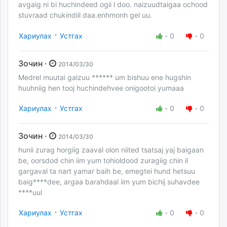
avgaig ni bi huchindeed ogii l doo. naizuudtaigaa ochood
stuvraad chukindiil daa.enhmonh gel uu.
·
Хариулах
Устгах
-
0
-
0
Зочин ·
2014/03/30
Medrel muutai galzuu ****** um bishuu ene hugshin
huuhniig hen tooj huchindehvee onigootoi yumaaa
·
Хариулах
Устгах
-
0
-
0
Зочин ·
2014/03/30
hunii zurag horgiig zaaval olon niited tsatsaj yaj baigaan
be, oorsdod chin iim yum tohioldood zuragiig chin il
gargaval ta nart yamar baih be, emegtei hund hetsuu
baig****dee, argaa barahdaal iim yum bichij suhavdee
****uul
·
Хариулах
Устгах
-
0
-
0