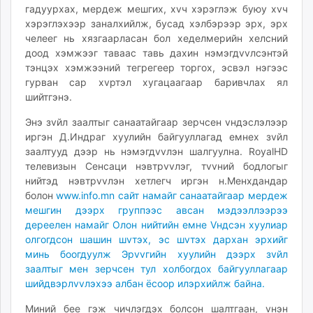
гадуурхах, мердеж мешгих, хvч хэрэглэж буюу хvч
ikon.mn
хэрэглэхээр заналхийлж, бусад хэлбэрээр эрх, эрх
mnb.mn
челеег нь хязгаарласан бол хеделмерийн хелсний
Livetv.mn
доод хэмжээг таваас тавь дахин нэмэгдvvлсэнтэй
Eguur.mn
тэнцэх хэмжээний тегрегеер торгох, эсвэл нэгээс
24tsag.mn
гурван сар хvртэл хугацаагаар баривчлах ял
шийтгэнэ.
shuud.mn
eagle.mn
Энэ зvйл заалтыг санаатайгаар зерчсен vндэслэлээр
ergelt.mn
иргэн Д.Индраг хуулийн байгууллагад емнех зvйл
zarig.mn
заалтууд дээр нь нэмэгдvvлэн шалгуулна. RoyalHD
телевизын Сенсаци нэвтрvvлэг, тvvний бодлогыг
today.mn
нийтэд нэвтрvvлэн хетлегч иргэн н.Менхдандар
zuv.mn
болон
www.info.mn сайт намайг санаатайгаар мердеж
mminfo.mn
мешгин дээрх группээс авсан мэдээллээрээ
ugluu.mn
дереелен намайг Олон нийтийн емне Vндсэн хуулиар
urlag.mn
олгогдсон шашин шvтэх, эс шvтэх дархан эрхийг
минь боогдуулж Эрvvгийн хуулийн дээрх зvйл
unen.mn
заалтыг мен зерчсен тул холбогдох байгууллагаар
asu.mn
шийдвэрлvvлэхээ албан ёсоор илэрхийлж байна.
shudarga.mn
shuurhai.mn
Миний бее гэж чичлэгдэх болсон шалтгаан, vнэн