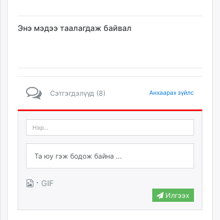
Энэ мэдээ таалагдаж байвал
Сэтгэгдэлүүд (8)
Анхаарах зүйлс
·
GIF
Илгээх