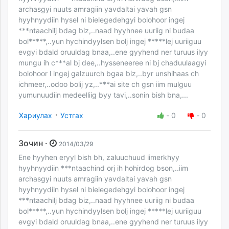
archasgyi nuuts amragiin yavdaltai yavah gsn
hyyhnyydiin hysel ni bielegedehgyi bolohoor ingej
***ntaachilj bdag biz,..naad hyyhnee uuriig ni budaa
bol*****,..yun hychindyylsen bolj ingej *****lej uuriiguu
evgyi bdald oruuldag bnaa,..ene gyyhend ner turuus ilyy
mungu ih c***al bj dee,..hysseneeree ni bj chaduulaagyi
bolohoor l ingej galzuurch bgaa biz,..byr unshihaas ch
ichmeer,..odoo bolij yz,..***ai site ch gsn iim mulguu
yumunuudiin medeelliig byy tavi,..sonin bish bna,...
·
Хариулах
Устгах
-
0
-
0
Зочин ·
2014/03/29
Ene hyyhen eryyl bish bh, zaluuchuud iimerkhyy
hyyhnyydiin ***ntaachind orj ih hohirdog bson,..iim
archasgyi nuuts amragiin yavdaltai yavah gsn
hyyhnyydiin hysel ni bielegedehgyi bolohoor ingej
***ntaachilj bdag biz,..naad hyyhnee uuriig ni budaa
bol*****,..yun hychindyylsen bolj ingej *****lej uuriiguu
evgyi bdald oruuldag bnaa,..ene gyyhend ner turuus ilyy