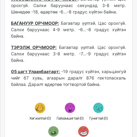
unuudur.mn
орохгүй. Салхи баруунаас секундэд 3-8 метр.
Шөнөдөө -18, өдөртөө -6…-8 градус хүйтэн байна.
isee.mn
mglradio.com
БАГАНУУР ОРЧМООР:
Багавтар үүлтэй. Цас орохгүй.
fact.mn
Салхи баруунаас 4-9 метр. -6…-8 градус хүйтэн
itoim.mn
байна.
tumen.mn
ТЭРЭЛЖ ОРЧМООР:
Багавтар үүлтэй. Цас орохгүй.
shuum.mn
Салхи баруунаас 3-8 метр. -7…-9 градус хүйтэн
times.mn
байна.
tvmongolia.mn
05 цагт Улаанбаатарт:
-19 градус хүйтэн, харьцангуй
mass.mn
чийг 67 хувь, агаарын даралт 876 гектопаскаль
unegui.mn
байлаа. Даралт өдөртөө тогтвортой байна.
assa.mn
toim.mn
tac.mn
paparazzi.mn
Хөгжилтэй (
0
)
Гайхамшигтай (
0
)
Гунигтай (
0
)
unread.today