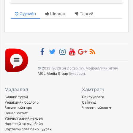
Сүүлийн
Шилдэг
Таагүй
© 2013-2026 он Dorgio.mn, Мэдээллийн хөтөч
MGL Media Group
бүтээсэн.
Мэдээлэл
Хамтрагч
Бидний тухай
Байгууллага
Редакцийн бодлого
Сайтууд
Зохиогчийн эрх
Чөлөөт нийтлэгч
Санал хүсэлт
Үйлчилгээний нөхцөл
Нээлттэй ажлын байр
Сурталчилгаа байршуулах