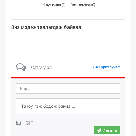
Жихүүцмээр (
0
)
Үзэн ядмаар (
0
)
Энэ мэдээ таалагдаж байвал
Сэтгэгдэл
Анхаарах зүйлс
·
GIF
Илгээх