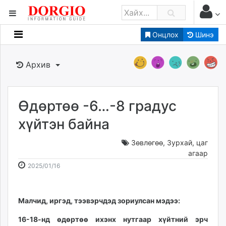
Онцлох
Шинэ
Мэдээллийн
Зар мэдээллийн
Архив
Банк санхүү
Бизнес ААН
Төрийн
Өдөртөө -6…-8 градус
Нийслэлийн
хүйтэн байна
Зөвлөгөө
,
Зурхай, цаг
dorgio.mn
агаар
Gogo.mn
2025-
2026-
2025/01/16
caak.mn
01-
08-
news.mn
16
07
zindaa.mn
09:33:18
10:20:51
Малчид, иргэд, тээвэрчдэд зориулсан мэдээ:
Baabar.mn
16-18-нд өдөртөө ихэнх нутгаар хүйтний эрч
tovch.mn