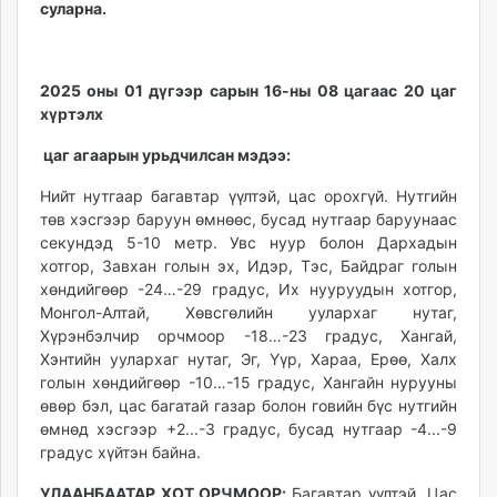
суларна.
ikon.mn
mnb.mn
Livetv.mn
2025 оны 01 дүгээр сарын 16-ны 08 цагаас 20 цаг
Eguur.mn
хүртэлх
24tsag.mn
цаг агаарын урьдчилсан мэдээ:
shuud.mn
eagle.mn
Нийт нутгаар багавтар үүлтэй, цас орохгүй. Нутгийн
ergelt.mn
төв хэсгээр баруун өмнөөс, бусад нутгаар баруунаас
zarig.mn
секундэд 5-10 метр.
Увс нуур болон Дархадын
хотгор, Завхан голын эх, Идэр, Тэс, Байдраг голын
today.mn
хөндийгөөр -24…-29 градус, Их нууруудын хотгор,
zuv.mn
Монгол-Алтай, Хөвсгөлийн уулархаг нутаг,
mminfo.mn
Хүрэнбэлчир орчмоор -18…-23 градус, Хангай,
ugluu.mn
Хэнтийн уулархаг нутаг, Эг, Үүр, Хараа, Ерөө, Халх
urlag.mn
голын хөндийгөөр -10…-15 градус, Хангайн нурууны
unen.mn
өвөр бэл, цас багатай газар болон говийн бүс нутгийн
өмнөд хэсгээр +2...-3 градус, бусад нутгаар -4...-9
asu.mn
градус хүйтэн байна.
shudarga.mn
shuurhai.mn
УЛААНБААТАР ХОТ ОРЧМООР
:
Багавтар үүлтэй. Цас