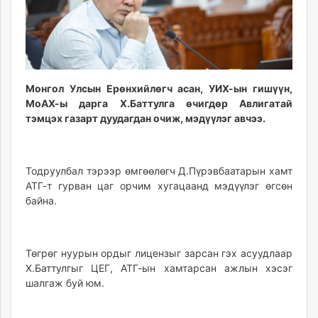
ikon.mn
mnb.mn
Livetv.mn
Eguur.mn
24tsag.mn
Монгол Улсын Ерөнхийлөгч асан, УИХ-ын гишүүн,
shuud.mn
МоАХ-ы дарга Х.Баттулга өчигдөр Авлигатай
eagle.mn
тэмцэх газарт дуудагдан очиж, мэдүүлэг авчээ.
ergelt.mn
zarig.mn
today.mn
Тодруулбал тэрээр өмгөөлөгч Д.Пүрэвбаатарын хамт
АТГ-т гурван цаг орчим хугацаанд мэдүүлэг өгсөн
zuv.mn
байна.
mminfo.mn
ugluu.mn
urlag.mn
Төгрөг нуурын ордыг лицензыг зарсан гэх асуудлаар
unen.mn
Х.Баттулгыг ЦЕГ, АТГ-ын хамтарсан ажлын хэсэг
asu.mn
шалгаж буй юм.
shudarga.mn
shuurhai.mn