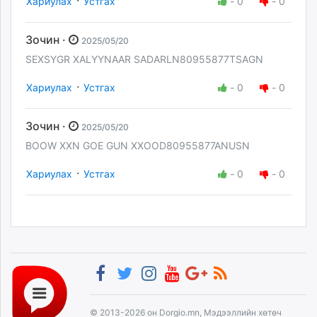
Хариулах
Устгах
-
0
-
0
Зочин ·
2025/05/20
SEXSYGR XALYYNAAR SADARLN80955877TSAGN
·
Хариулах
Устгах
-
0
-
0
Зочин ·
2025/05/20
BOOW XXN GOE GUN XXOOD80955877ANUSN
·
Хариулах
Устгах
-
0
-
0
© 2013-2026 он Dorgio.mn, Мэдээллийн хөтөч