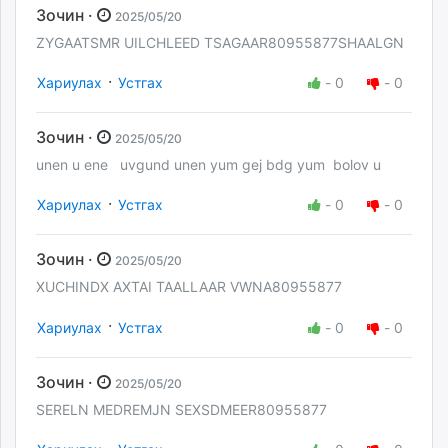
Зочин ·
2025/05/20
ZYGAATSMR UILCHLEED TSAGAAR80955877SHAALGN
·
Хариулах
Устгах
-
0
-
0
Зочин ·
2025/05/20
unen u ene uvgund unen yum gej bdg yum bolov u
·
Хариулах
Устгах
-
0
-
0
Зочин ·
2025/05/20
XUCHINDX AXTAI TAALLAAR VWNA80955877
·
Хариулах
Устгах
-
0
-
0
Зочин ·
2025/05/20
SERELN MEDREMJN SEXSDMEER80955877
·