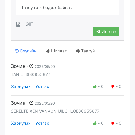
·
GIF
Илгээх
Сүүлийн
Шилдэг
Таагүй
Зочин ·
2025/05/20
TANILTSI80955877
·
Хариулах
Устгах
-
0
-
0
Зочин ·
2025/05/20
SERELTEIXEN VANAGN UILCHLGE80955877
·
Хариулах
Устгах
-
0
-
0