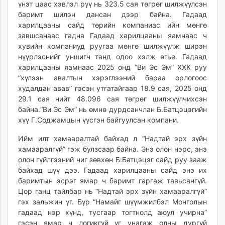
үнэт цаас хэвлэл рүү нь 323.5 сая төгрөг шилжүүлсэн
баримт шилэн дансан дээр байна. Гадаад
харилцааны сайд төрийн компаниас ийн мөнгө
завшсанаас гадна Гадаад харилцааны яамнаас ч
хувийн компаниуд руугаа мөнгө шилжүүлж ширэн
нүүрлэснийг уншигч танд одоо хэлж өгье. Гадаад
харилцааны яамнаас 2025 онд “Ви Эс Эм” ХХК руу
“хүлээн авалтын хэрэглээний бараа орлогоос
худалдан авав” гэсэн утгатайгаар 18.9 сая, 2025 онд
29.1 сая нийт 48.096 сая төгрөг шилжүүлчихсэн
байна.“Ви Эс Эм” нь өмнө дурдсанчлан Б.Батцэцэгийн
хүү Г.Соджамцын үүсгэн байгуулсан компани.
Ийм илт хамааралтай байхад л “Надтай эрх зүйн
хамааралгүй” гэж булзсаар байна. Энэ олон нэрс, энэ
олон гүйлгээний чиг зөвхөн Б.Батцэцэг сайд руу зааж
байхад шүү дээ. Гадаад харилцааны сайд энэ их
баримтын эсрэг ямар ч баримт гаргаж тавьсангүй.
Цор ганц тайлбар нь “Надтай эрх зүйн хамааралгүй”
гэх зальжин үг. Бүр “Намайг шүүмжилбэл Монголын
гадаад нэр хүнд, тусгаар тогтнолд аюул учирна”
гэсэн ямар ч логикгүй үг унагаж олны дургүй