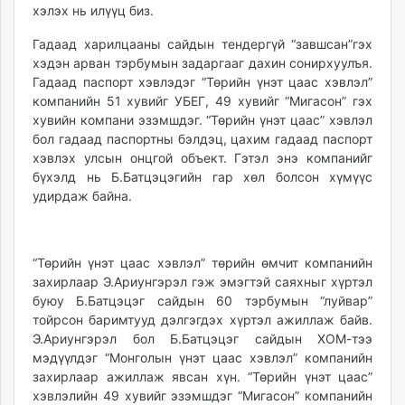
хэлэх нь илүүц биз.
Гадаад харилцааны сайдын тендергүй “завшсан”гэх
хэдэн арван тэрбумын задаргааг дахин сонирхуулъя.
Гадаад паспорт хэвлэдэг “Төрийн үнэт цаас хэвлэл”
компанийн 51 хувийг УБЕГ, 49 хувийг “Мигасон” гэх
хувийн компани эзэмшдэг. “Төрийн үнэт цаас” хэвлэл
бол гадаад паспортны бэлдэц, цахим гадаад паспорт
хэвлэх улсын онцгой объект. Гэтэл энэ компанийг
бүхэлд нь Б.Батцэцэгийн гар хөл болсон хүмүүс
удирдаж байна.
“Төрийн үнэт цаас хэвлэл” төрийн өмчит компанийн
захирлаар Э.Ариунгэрэл гэж эмэгтэй саяхныг хүртэл
буюу Б.Батцэцэг сайдын 60 тэрбумын “луйвар”
тойрсон баримтууд дэлгэгдэх хүртэл ажиллаж байв.
Э.Ариунгэрэл бол Б.Батцэцэг сайдын ХОМ-тээ
мэдүүлдэг “Монголын үнэт цаас хэвлэл” компанийн
захирлаар ажиллаж явсан хүн. “Төрийн үнэт цаас”
хэвлэлийн 49 хувийг эзэмшдэг “Мигасон” компанийн