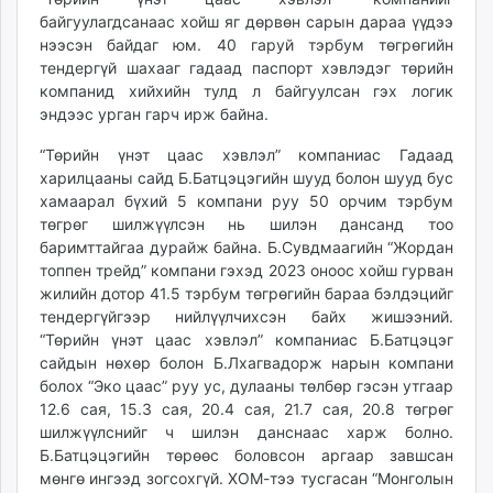
байгуулагдсанаас хойш яг дөрвөн сарын дараа үүдээ
нээсэн байдаг юм. 40 гаруй тэрбум төгрөгийн
тендергүй шахааг гадаад паспорт хэвлэдэг төрийн
компанид хийхийн тулд л байгуулсан гэх логик
эндээс урган гарч ирж байна.
“Төрийн үнэт цаас хэвлэл” компаниас Гадаад
харилцааны сайд Б.Батцэцэгийн шууд болон шууд бус
хамаарал бүхий 5 компани руу 50 орчим тэрбум
төгрөг шилжүүлсэн нь шилэн дансанд тоо
баримттайгаа дурайж байна. Б.Сувдмаагийн “Жордан
топпен трейд” компани гэхэд 2023 оноос хойш гурван
жилийн дотор 41.5 тэрбум төгрөгийн бараа бэлдэцийг
тендергүйгээр нийлүүлчихсэн байх жишээний.
“Төрийн үнэт цаас хэвлэл” компаниас Б.Батцэцэг
сайдын нөхөр болон Б.Лхагвадорж нарын компани
болох “Эко цаас” руу ус, дулааны төлбөр гэсэн утгаар
12.6 сая, 15.3 сая, 20.4 сая, 21.7 сая, 20.8 төгрөг
шилжүүлснийг ч шилэн данснаас харж болно.
Б.Батцэцэгийн төрөөс боловсон аргаар завшсан
мөнгө ингээд зогсохгүй. ХОМ-тээ тусгасан “Монголын