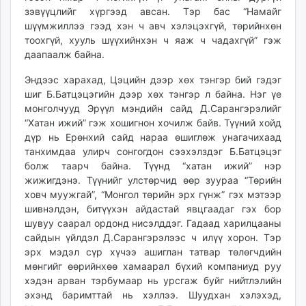
зэвүүцлийг хүргээд авсан. Тэр бас “Намайг
шүүмжиллээ гээд хэн ч авч хэлэцэхгүй, төрийнхөн
тоохгүй, хууль шүүхийнхэн ч яаж ч чадахгүй” гэж
даапаалж байна.
Эндээс харахад, Цэцийн дээр хөх тэнгэр бий гэдэг
шиг Б.Батцэцэгийн дээр хөх тэнгэр л байна. Нэг үе
монголчууд Эрүүл мэндийн сайд Д.Сарангэрэлийг
“Хатан ижий” гэж хошигнон хочилж байв. Түүний хойд
дүр нь Ерөнхий сайд нараа өшиглөж унагачихаад
танхимдаа улирч сонгогдон сээхэлздэг Б.Батцэцэг
болж таарч байна. Түүнд “хатан ижий” нэр
жижигдэнэ. Түүнийг улстөрчид өөр зуураа “Төрийн
ховч муужгай”, “Монгол төрийн эрх гүнж” гэх мэтээр
шивнэлдэн, битүүхэн айдастай явцгаадаг гэх бор
шувуу саарал ордонд нисэлддэг. Гадаад харилцааны
сайдын үйлдэл Д.Сарангэрэлээс ч илүү хорон. Тэр
эрх мэдэл сүр хүчээ ашиглан татвар төлөгчдийн
мөнгийг өөрийнхөө хамаарал бүхий компаниуд руу
хэдэн арван тэрбумаар нь урсгаж буйг нийтлэлийн
эхэнд баримттай нь хэллээ. Шуудхан хэлэхэд,