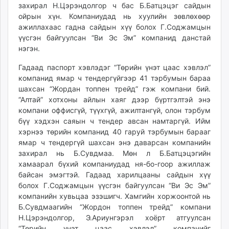
захирал Н.Цэрэндолгор ч бас Б.Батцэцэг сайдын
ойрын хүн. Компаниудад нь хуулийн зөвлөхөөр
ажиллахаас гадна сайдын хүү болох Г.Соджамцын
үүсгэн байгуулсан “Ви Эс Эм” компанид данстай
нэгэн.
Гадаад паспорт хэвлэдэг “Төрийн үнэт цаас хэвлэл”
компанид ямар ч тендергүйгээр 41 тэрбумын бараа
шахсан “Жордан топпен трейд” гэж компани бий.
“Алтай” хотхоны айлын хаяг дээр бүртгэлтэй энэ
компани оффисгүй, түүхгүй, ажилтангүй, олон тэрбум
бүү хэдхэн саяын ч тендер авсан намтаргүй. Ийм
хэрнээ төрийн компанид 40 гаруй тэрбумын барааг
ямар ч тендергүй шахсан энэ даварсан компанийн
захирал нь Б.Сувдмаа. Мөн л Б.Батцэцэгийн
хамаарал бүхий компаниудад ня-бо-гоор ажиллаж
байсан эмэгтэй. Гадаад харилцааны сайдын хүү
болох Г.Соджамцын үүсгэн байгуулсан “Ви Эс Эм”
компанийн хувьцаа эзэшигч. Хамгийн хоржоонтой нь
Б.Сувдмаагийн “Жордон топпен трейд” компани
Н.Цэрэндолгор, Э.Ариунгэрэл хоёрт атгуулсан
“Төрийн үнэт цаас хэвлэл” компанийг