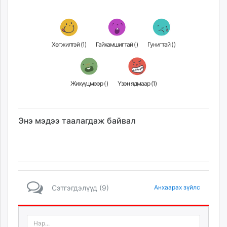
Хөгжилтэй (
1
)
Гайхамшигтай (
)
Гунигтай (
)
Жихүүцмээр (
)
Үзэн ядмаар (
1
)
Энэ мэдээ таалагдаж байвал
Сэтгэгдэлүүд (9)
Анхаарах зүйлс