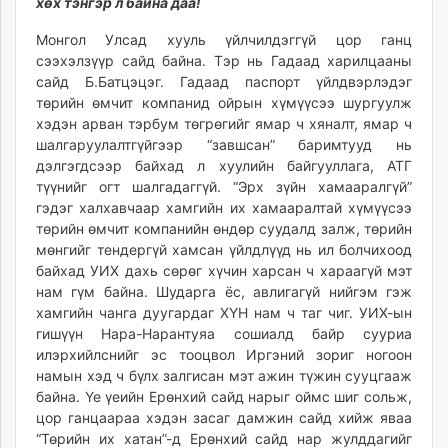
хөх тэнгэр л байна даа!
unuudur.mn
Монгол Улсад хууль үйлчилдэггүй цор ганц
isee.mn
сээхэлзүүр сайд байна. Тэр нь Гадаад харилцааны
mglradio.com
сайд Б.Батцэцэг. Гадаад паспорт үйлдвэрлэдэг
fact.mn
төрийн өмчит компанид ойрын хүмүүсээ шургуулж
itoim.mn
хэдэн арван тэрбум төгрөгийг ямар ч хяналт, ямар ч
tumen.mn
шалгаруулалтгүйгээр “завшсан” баримтууд нь
дэлгэгдсээр байхад л хуулийн байгууллага, АТГ
shuum.mn
түүнийг огт шалгадаггүй. “Эрх зүйн хамааралгүй”
times.mn
гэдэг халхавчаар хамгийн их хамааралтай хүмүүсээ
tvmongolia.mn
төрийн өмчит компанийн өндөр суудалд залж, төрийн
mass.mn
мөнгийг тендергүй хамсан үйлдлүүд нь ил болчихоод
unegui.mn
байхад УИХ дахь сөрөг хүчин харсан ч хараагүй мэт
нам гүм байна. Шударга ёс, авлигагүй нийгэм гэж
assa.mn
хамгийн чанга дуугардаг ХҮН нам ч таг чиг. УИХ-ын
toim.mn
гишүүн Нара-Нарантуяа сошиалд байр сууриа
tac.mn
илэрхийлснийг эс тооцвол Иргэний зориг ногоон
paparazzi.mn
намын хэд ч бүлх залгисан мэт ажин түжин сууцгааж
unread.today
байна. Үе үеийн Ерөнхий сайд нарыг оймс шиг сольж,
цор ганцаараа хэдэн засаг дамжин сайд хийж яваа
“Төрийн их хатан”-д Ерөнхий сайд нар жулддагийг