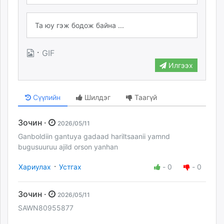
·
GIF
Илгээх
Сүүлийн
Шилдэг
Таагүй
Зочин ·
2026/05/11
Ganboldiin gantuya gadaad hariltsaanii yamnd
bugusuuruu ajild orson yanhan
·
Хариулах
Устгах
-
0
-
0
Зочин ·
2026/05/11
SAWN80955877