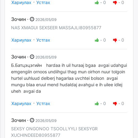
·
Хариулах
Устгах
-
0
-
0
Зочин ·
2026/05/09
NAS XMAGUI SEXSEER MASSAJLI80955877
·
Хариулах
Устгах
-
0
-
0
Зочин ·
2026/05/09
Б.Батцэцэгийн hardaa ih uil huraaj bgaa avgai udahgui
emgengiin ornoos undiihgui thag mun oirhon nuur tolgoin
hurtel uuhluud delberj hagarlaa uvchtei bolson avgai
mungu blaa eruul mend hudaldaj avahgui e ih uilee idlej
uheh avgai da
·
Хариулах
Устгах
-
0
-
0
Зочин ·
2026/05/09
SEXSY ONGONOO TSOOLLYYLI SEXSYGR
XUCHINDEED80955877