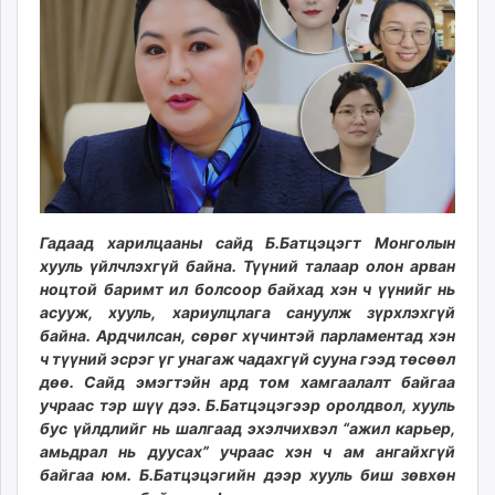
ikon.mn
mnb.mn
Livetv.mn
Eguur.mn
24tsag.mn
shuud.mn
eagle.mn
ergelt.mn
zarig.mn
Гадаад харилцааны сайд Б.Батцэцэгт Монголын
хууль үйлчлэхгүй байна. Түүний талаар олон арван
today.mn
ноцтой баримт ил болсоор байхад хэн ч үүнийг нь
zuv.mn
асууж, хууль, хариулцлага сануулж зүрхлэхгүй
mminfo.mn
байна. Ардчилсан, сөрөг хүчинтэй парламентад хэн
ugluu.mn
ч түүний эсрэг үг унагаж чадахгүй сууна гээд төсөөл
urlag.mn
дөө. Сайд эмэгтэйн ард том хамгаалалт байгаа
unen.mn
учраас тэр шүү дээ. Б.Батцэцэгээр оролдвол, хууль
бус үйлдлийг нь шалгаад эхэлчихвэл “ажил карьер,
asu.mn
амьдрал нь дуусах” учраас хэн ч ам ангайхгүй
shudarga.mn
байгаа юм. Б.Батцэцэгийн дээр хууль биш зөвхөн
shuurhai.mn