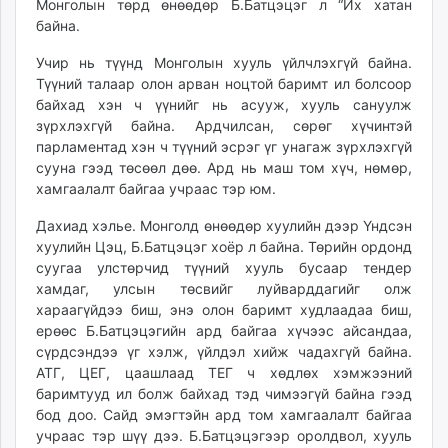
Монголын төрд өнөөдөр Б.Батцэцэг л “Их хатан
байна.
Учир нь түүнд Монголын хууль үйлчлэхгүй байна.
Түүний талаар олон арван ноцтой баримт ил болсоор
байхад хэн ч үүнийг нь асууж, хууль сануулж
зүрхлэхгүй байна. Ардчилсан, сөрөг хүчинтэй
парламентад хэн ч түүний эсрэг үг унагаж зүрхлэхгүй
сууна гээд төсөөл дөө. Ард нь маш том хүч, нөмөр,
хамгаалалт байгаа учраас тэр юм.
Дахиад хэлье. Монголд өнөөдөр хуулийн дээр Үндсэн
хуулийн Цэц, Б.Батцэцэг хоёр л байна. Төрийн ордонд
суугаа улстөрчид түүний хууль бусаар тендер
хамдаг, улсын төсвийг луйварддагийг олж
хараагүйдээ биш, энэ олон баримт худлаадаа биш,
ерөөс Б.Батцэцэгийн ард байгаа хүчээс айсандаа,
сүрдсэндээ үг хэлж, үйлдэл хийж чадахгүй байна.
АТГ, ЦЕГ, цаашлаад ТЕГ ч хөдлөх хэмжээний
баримтууд ил болж байхад тэд чимээгүй байна гээд
бод доо. Сайд эмэгтэйн ард том хамгаалалт байгаа
учраас тэр шүү дээ. Б.Батцэцэгээр оролдвол, хууль