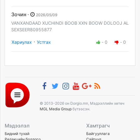
Зочин ·
2026/05/09
VANXANDAAD XUCHINDI BOOB XXN BOOW DOLOOJ AL
SEXSEER80955877
·
Хариулах
Устгах
-
0
-
0
© 2013-2026 он Dorgio.mn, Мэдээллийн хөтөч
MGL Media Group
бүтээсэн.
Мэдээлэл
Хамтрагч
Бидний тухай
Байгууллага
Редакцийн бодлого
Сайтууд