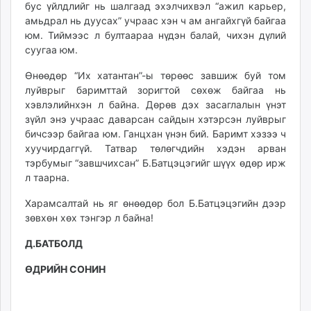
бус үйлдлийг нь шалгаад эхэлчихвэл “ажил карьер,
амьдрал нь дуусах” учраас хэн ч ам ангайхгүй байгаа
юм. Тиймээс л бултаараа нүдэн балай, чихэн дүлий
суугаа юм.
Өнөөдөр “Их хатантан”-ы төрөөс завшиж буй том
луйврыг баримттай зоригтой сөхөж байгаа нь
хэвлэлийнхэн л байна. Дөрөв дэх засаглалын үнэт
зүйл энэ учраас даварсан сайдын хэтэрсэн луйврыг
бичсээр байгаа юм. Ганцхан үнэн бий. Баримт хэзээ ч
хуучирдаггүй. Татвар төлөгчдийн хэдэн арван
тэрбумыг “завшчихсан” Б.Батцэцэгийг шүүх өдөр ирж
л таарна.
Харамсалтай нь яг өнөөдөр бол Б.Батцэцэгийн дээр
зөвхөн хөх тэнгэр л байна!
Д.БАТБОЛД
ӨДРИЙН СОНИН