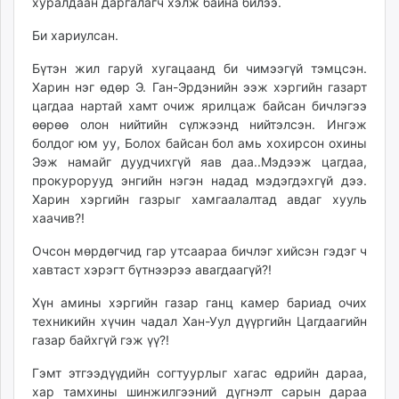
хуралдаан даргалагч хэлж байна билээ.
Би хариулсан.
Бүтэн жил гаруй хугацаанд би чимээгүй тэмцсэн.
Харин нэг өдөр Э. Ган-Эрдэнийн ээж хэргийн газарт
цагдаа нартай хамт очиж ярилцаж байсан бичлэгээ
өөрөө олон нийтийн сүлжээнд нийтэлсэн. Ингэж
болдог юм уу, Болох байсан бол амь хохирсон охины
Ээж намайг дуудчихгүй яав даа..Мэдээж цагдаа,
прокурорууд энгийн нэгэн надад мэдэгдэхгүй дээ.
Харин хэргийн газрыг хамгаалалтад авдаг хууль
хаачив?!
Очсон мөрдөгчид гар утсаараа бичлэг хийсэн гэдэг ч
хавтаст хэрэгт бүтнээрээ авагдаагүй?!
Хүн амины хэргийн газар ганц камер бариад очих
техникийн хүчин чадал Хан-Уул дүүргийн Цагдаагийн
газар байхгүй гэж үү?!
Гэмт этгээдүүдийн согтуурлыг хагас өдрийн дараа,
хар тамхины шинжилгээний дүгнэлт сарын дараа