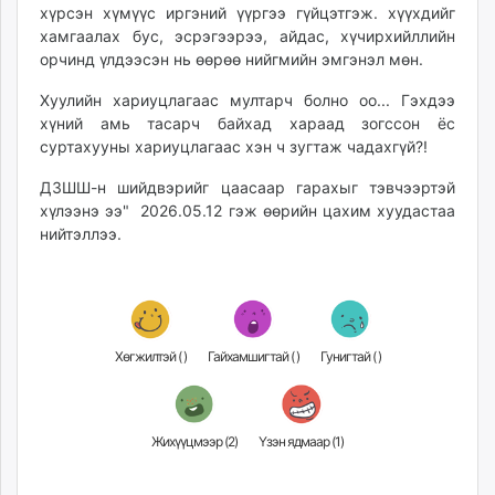
хүрсэн хүмүүс иргэний үүргээ гүйцэтгэж. хүүхдийг
хамгаалах бус, эсрэгээрээ, айдас, хүчирхийллийн
орчинд үлдээсэн нь өөрөө нийгмийн эмгэнэл мөн.
Хуулийн хариуцлагаас мултарч болно оо... Гэхдээ
хүний амь тасарч байхад хараад зогссон ёс
суртахууны хариуцлагаас хэн ч зугтаж чадахгүй?!
ДЗШШ-н шийдвэрийг цаасаар гарахыг тэвчээртэй
хүлээнэ ээ" 2026.05.12 гэж өөрийн цахим хуудастаа
нийтэллээ.
Хөгжилтэй (
)
Гайхамшигтай (
)
Гунигтай (
)
Жихүүцмээр (
2
)
Үзэн ядмаар (
1
)