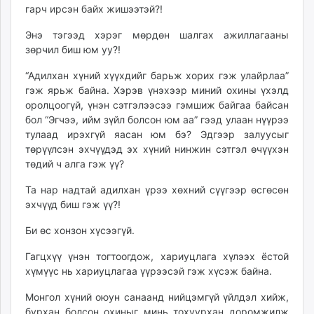
гарч ирсэн байх жишээтэй?!
Энэ тэгээд хэрэг мөрдөн шалгах ажиллагааны
зөрчил биш юм уу?!
“Адилхан хүний хүүхдийг барьж хорих гэж улайрлаа”
гэж ярьж байна. Хэрэв үнэхээр миний охины үхэлд
оролцоогүй, үнэн сэтгэлээсээ гэмшиж байгаа байсан
бол “Эгчээ, ийм зүйл болсон юм аа” гээд улаан нүүрээ
тулаад ирэхгүй яасан юм бэ? Эдгээр залуусыг
төрүүлсэн эхчүүдэд эх хүний нинжин сэтгэл өчүүхэн
төдий ч алга гэж үү?
Та нар надтай адилхан үрээ хөхний сүүгээр өсгөсөн
эхчүүд биш гэж үү?!
Би өс хонзон хүсээгүй.
Гагцхүү үнэн тогтоогдож, хариуцлага хүлээх ёстой
хүмүүс нь хариуцлагаа үүрээсэй гэж хүсэж байна.
Монгол хүний оюун санаанд нийцэмгүй үйлдэл хийж,
бурхан болсон охиныг минь тохуурхан доромжилж