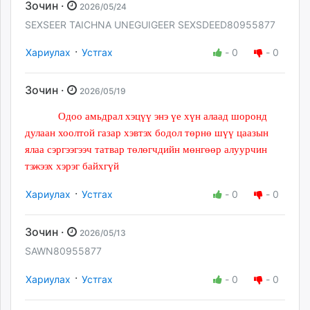
Зочин ·
2026/05/24
SEXSEER TAICHNA UNEGUIGEER SEXSDEED80955877
·
Хариулах
Устгах
-
0
-
0
Зочин ·
2026/05/19
Одоо амьдрал хэцүү энэ үе хүн алаад шоронд
дулаан хоолтой газар хэвтэх бодол төрнө шүү цаазын
ялаа сэргээгээч татвар төлөгчдийн мөнгөөр алуурчин
тэжээх хэрэг байхгүй
·
Хариулах
Устгах
-
0
-
0
Зочин ·
2026/05/13
SAWN80955877
·
Хариулах
Устгах
-
0
-
0