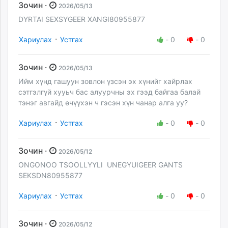
Зочин ·
2026/05/13
DYRTAI SEXSYGEER XANGI80955877
·
Хариулах
Устгах
-
0
-
0
Зочин ·
2026/05/13
Ийм хүнд гашуун зовлон үзсэн эх хүнийг хайрлах
сэтгэлгүй хууьч бас алуурчны эх гээд байгаа балай
тэнэг авгайд өчүүхэн ч гэсэн хүн чанар алга уу?
·
Хариулах
Устгах
-
0
-
0
Зочин ·
2026/05/12
ONGONOO TSOOLLYYLI UNEGYUIGEER GANTS
SEKSDN80955877
·
Хариулах
Устгах
-
0
-
0
Зочин ·
2026/05/12