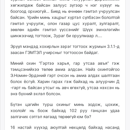
хөгжилдөж байсан залуус зүгээр ч нэг хүзүүг нь
боогоод орхиогүй... Биед нь өчнөөн гэмтэл учруулсан
байсан. Үрийн минь хацрыг хүртэл сүлбэсэн бололтой
гэмтэл учруулж, олон газар цус хуралт, зулгаралт,
зөөлөн эдийн гэмтэл үүссэнийг Шүүх эмнэлэгийн
шинжээчид тогтоож, Зураг би оруулмаар л….
Эрүүл мэндэд хохирлын зэрэг тогтоох журмын 3.1.1-д
заасан ГЭМТЭЛ учирсныг тогтоосон байдаг.
Миний охин “Гэртээ харья, гар утсаа авъя” гэж
тэмцсэнийхээ төлөө амиа алдсан. Найз охинтойгоо
Э.Номин-Эрдэний гэрт очсон нь амиа алдах шалтгаан
болох ёсгүй. Харин гарах гэж байхад нь алуурчин Д
-гарт нь байсан утсыг нь авч өгөхгүй, утсаа нэхсэн нь
энэ бүхний эхлэл болсон.
Бүтэн цагийн турш охиныг минь зодож, цохиж,
хоолойг нь боож байхад 102 руу ганцхан удаа
залгачих сэтгэл яагаад төрөөгүй юм бэ?
16 настай хүүхэд аюултай нөхцөлд байхад насанд