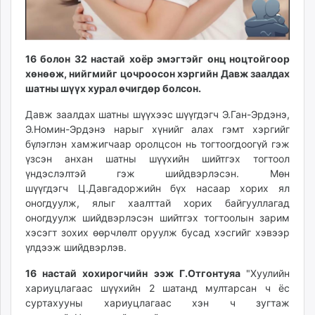
unuudur.mn
isee.mn
mglradio.com
16 болон 32 настай хоёр эмэгтэйг онц ноцтойгоор
fact.mn
хөнөөж, нийгмийг цочроосон хэргийн Давж заалдах
itoim.mn
шатны шүүх хурал өчигдөр болсон.
tumen.mn
Давж заалдах шатны шүүхээс шүүгдэгч Э.Ган-Эрдэнэ,
shuum.mn
Э.Номин-Эрдэнэ нарыг хүнийг алах гэмт хэргийг
times.mn
бүлэглэн хамжигчаар оролцсон нь тогтоогдоогүй гэж
tvmongolia.mn
үзсэн анхан шатны шүүхийн шийтгэх тогтоол
mass.mn
үндэслэлтэй гэж шийдвэрлэсэн. Мөн
unegui.mn
шүүгдэгч Ц.Давгадоржийн бүх насаар хорих ял
оногдуулж, ялыг хаалттай хорих байгууллагад
assa.mn
оногдуулж шийдвэрлэсэн шийтгэх тогтоолын зарим
toim.mn
хэсэгт зохих өөрчлөлт оруулж бусад хэсгийг хэвээр
tac.mn
үлдээж шийдвэрлэв.
paparazzi.mn
16 настай хохирогчийн ээж Г.Отгонтуяа
"Хуулийн
unread.today
хариуцлагаас шүүхийн 2 шатанд мултарсан ч ёс
суртахууны хариуцлагаас хэн ч зугтаж