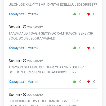
UILCHLGE XALYYTSMR DYRTAI EDELLUULED80955877
·
Хариулах
Устгах
-
0
-
0
Зочин ·
2026/05/12
TAASHAALG TSAGN SEXSYGR XAMTRAGCH SEXSYGR
BOOL BOLI80955877VABALDI
·
Хариулах
Устгах
-
0
-
0
Зочин ·
2026/05/12
TOMSGN XELEERE XUSNEER YDAANR XUSLEER
DOLOON URN SHINEGENE AMSI80955877
·
Хариулах
Устгах
-
0
-
0
Зочин ·
2026/05/12
BOOB XXN BOOW DOLOOMR XUSSN SEXSY
BAIRLALAAR UILCHLX80955877AL SEXSYGR