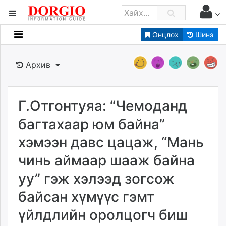
Онцлох
Шинэ
Мэдээллийн
Зар мэдээллийн
Архив
Банк санхүү
Бизнес ААН
Төрийн
Г.Отгонтуяа: “Чемоданд
Нийслэлийн
багтахаар юм байна”
хэмээн давс цацаж, “Мань
dorgio.mn
чинь аймаар шааж байна
Gogo.mn
caak.mn
уу” гэж хэлээд зогсож
news.mn
байсан хүмүүс гэмт
zindaa.mn
Baabar.mn
үйлдлийн оролцогч биш
tovch.mn