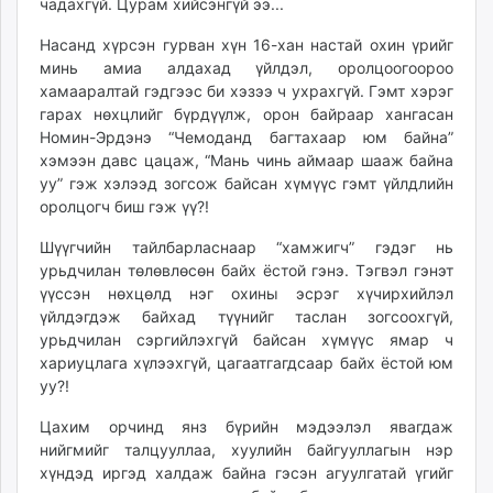
чадахгүй. Цурам хийсэнгүй ээ...
Насанд хүрсэн гурван хүн 16-хан настай охин үрийг
минь амиа алдахад үйлдэл, оролцоогоороо
хамааралтай гэдгээс би хэзээ ч ухрахгүй. Гэмт хэрэг
гарах нөхцлийг бүрдүүлж, орон байраар хангасан
Номин-Эрдэнэ “Чемоданд багтахаар юм байна”
хэмээн давс цацаж, “Мань чинь аймаар шааж байна
уу” гэж хэлээд зогсож байсан хүмүүс гэмт үйлдлийн
оролцогч биш гэж үү?!
Шүүгчийн тайлбарласнаар “хамжигч” гэдэг нь
урьдчилан төлөвлөсөн байх ёстой гэнэ. Тэгвэл гэнэт
үүссэн нөхцөлд нэг охины эсрэг хүчирхийлэл
үйлдэгдэж байхад түүнийг таслан зогсоохгүй,
урьдчилан сэргийлэхгүй байсан хүмүүс ямар ч
хариуцлага хүлээхгүй, цагаатгагдсаар байх ёстой юм
уу?!
Цахим орчинд янз бүрийн мэдээлэл явагдаж
нийгмийг талцууллаа, хуулийн байгууллагын нэр
хүндэд иргэд халдаж байна гэсэн агуулгатай үгийг