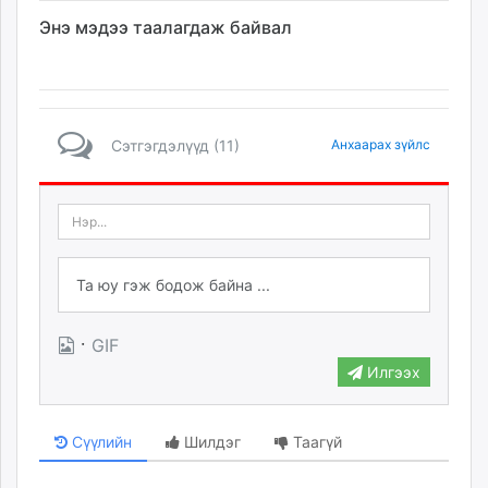
Энэ мэдээ таалагдаж байвал
Сэтгэгдэлүүд (11)
Анхаарах зүйлс
·
GIF
Илгээх
Сүүлийн
Шилдэг
Таагүй