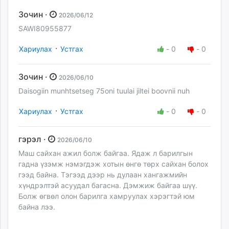
Зочин ·
2026/06/12
SAWI80955877
·
Хариулах
Устгах
-
0
-
0
Зочин ·
2026/06/10
Daisogiin munhtsetseg 75oni tuulai jiltei boovnii nuh
·
Хариулах
Устгах
-
0
-
0
гэрэл ·
2026/06/10
Маш сайхан ажил болж байгаа. Ядаж л барилгын
гадна үзэмж нэмэгдэж хотын өнгө төрх сайхан болох
гээд байна. Тэгээд дээр нь дулаан хангажмийн
хүндрэлтэй асуудал багасна. Дэмжиж байгаа шүү.
Болж өгвөл олон барилга хамруулах хэрэгтэй юм
байна лээ.