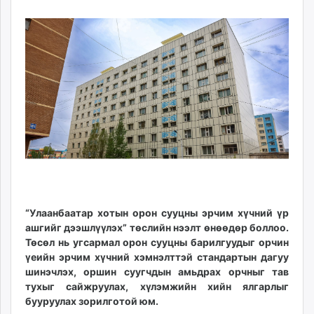
10
07
ikon.mn
13:10:01
05:57:40
mnb.mn
Livetv.mn
Eguur.mn
24tsag.mn
shuud.mn
eagle.mn
ergelt.mn
zarig.mn
today.mn
zuv.mn
mminfo.mn
“Улаанбаатар хотын орон сууцны эрчим хүчний үр
ugluu.mn
ашгийг дээшлүүлэх” төслийн нээлт өнөөдөр боллоо.
urlag.mn
Төсөл нь угсармал орон сууцны барилгуудыг орчин
unen.mn
үеийн эрчим хүчний хэмнэлттэй стандартын дагуу
шинэчлэх, оршин суугчдын амьдрах орчныг тав
asu.mn
тухыг сайжруулах, хүлэмжийн хийн ялгарлыг
shudarga.mn
бууруулах зорилготой юм.
shuurhai.mn