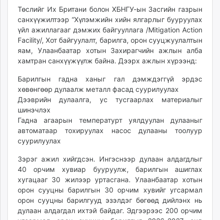
unuudur.mn
Төслийг Их Британи болон ХБНГУ-ын Засгийн газрын
санхүүжилтээр “Хүлэмжийн хийн ялгарлыг бууруулах
isee.mn
үйл ажиллагааг дэмжих байгууллага /Mitigation Action
mglradio.com
Facility/, Хот байгуулалт, барилга, орон сууцжуулалтын
fact.mn
яам, Улаанбаатар хотын Захирагчийн ажлын алба
itoim.mn
хамтран санхүүжүүлж байна. Дээрх ажлын хүрээнд:
tumen.mn
Барилгын гадна ханыг гал дэмждэггүй эрдэс
shuum.mn
хөвөнгөөр дулаалж металл фасад суурилуулах
times.mn
Дээврийн дулаалга, ус тусгаарлах материалыг
tvmongolia.mn
шинэчлэх
mass.mn
Гадна агаарын температурт уялдуулан дулааныг
автоматаар тохируулах насос дулааны тоолуур
unegui.mn
суурилуулах
assa.mn
toim.mn
Зэрэг ажил хийгдсэн. Ингэснээр дулаан алдагдлыг
tac.mn
40 орчим хувиар бууруулж, барилгын ашиглах
хугацааг 30 жилээр уртасгана. Улаанбаатар хотын
paparazzi.mn
орон сууцны барилгын 30 орчим хувийг угсармал
unread.today
орон сууцны барилгууд эзэлдэг бөгөөд дийлэнх нь
дулаан алдагдал ихтэй байдаг. Эдгээрээс 200 орчим