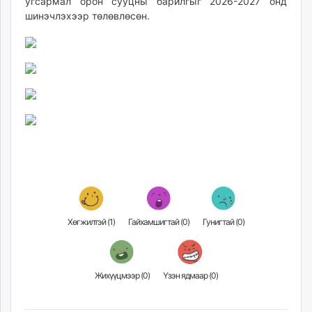
угсармал орон сууцны барилгыг 2026-2027 онд
шинэчлэхээр төлөвлөсөн.
Хөгжилтэй (
1
)
Гайхамшигтай (
0
)
Гунигтай (
0
)
Жихүүцмээр (
0
)
Үзэн ядмаар (
0
)