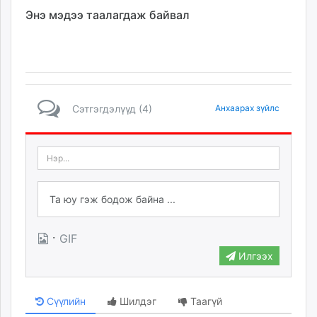
Энэ мэдээ таалагдаж байвал
Сэтгэгдэлүүд (4)
Анхаарах зүйлс
·
GIF
Илгээх
Сүүлийн
Шилдэг
Таагүй