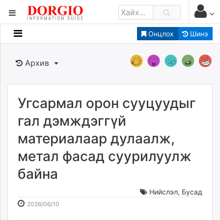
Онцлох
Шинэ
Мэдээллийн
Зар мэдээллийн
Архив
Банк санхүү
Бизнес ААН
Төрийн
Угсармал орон сууцуудыг
Нийслэлийн
гал дэмждэггүй
материалаар дулаалж,
dorgio.mn
метал фасад суурилуулж
Gogo.mn
caak.mn
байна
news.mn
zindaa.mn
Нийслэл
,
Бусад
2026-
2026-
Baabar.mn
2026/06/10
06-
08-
tovch.mn