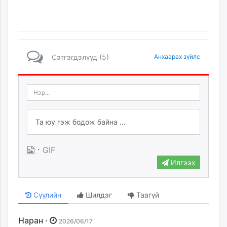
Сэтгэгдэлүүд (5)
Анхаарах зүйлс
·
GIF
Илгээх
Сүүлийн
Шилдэг
Таагүй
Наран ·
2026/06/17