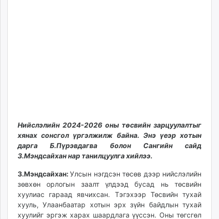
Нийслэлийн 2024-2026 оны төсвийн зарцуулалтыг
хянах сонсгол үргэлжилж байна. Энэ үеэр хотын
дарга Б.Пүрэвдагва болон Сангийн сайд
З.Мэндсайхан нар танилцуулга хийлээ.
З.Мэндсайхан:
Улсын нэгдсэн төсөв дээр нийслэлийн
зөвхөн орлогын заалт үлдээд бусад нь төсвийн
хуулиас гараад явчихсан. Тэгэхээр Төсвийн тухай
хууль, Улаанбаатар хотын эрх зүйн байдлын тухай
хуулийг эргэж харах шаардлага үүссэн. Оны төгсгөл