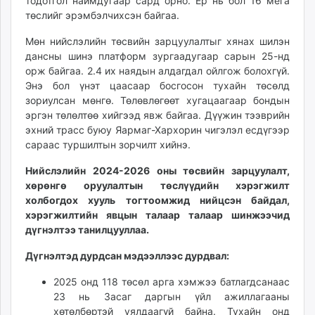
тодотгол наймдугаар сард орно. Ер нь бол 16 мега
төслийг эрэмбэлчихсэн байгаа.
Мөн нийслэлийн төсвийн зарцуулалтыг хянах шилэн
дансны шинэ платформ зургаадугаар сарын 25-нд
орж байгаа. 2.4 их наядын алдагдал ойлгож болохгүй.
Энэ бол үнэт цаасаар босгосон тухайн төсөлд
зориулсан мөнгө. Төлөвлөгөөт хугацаагаар бондын
эргэн төлөлтөө хийгээд явж байгаа. Дүүжин тээврийн
эхний трасс буюу Яармаг-Хархорин чигэлэл есдүгээр
сараас туршилтын зорчилт хийнэ.
Нийслэлийн 2024-2026 оны төсвийн зарцуулалт,
хөрөнгө оруулалтын төслүүдийн хэрэгжилт
холбогдох хууль тогтоомжид нийцсэн байдал,
хэрэгжилтийн явцын талаар талаар шинжээчид
дүгнэлтээ танилцууллаа.
Дүгнэлтэд дурдсан мэдээллээс дурдвал:
2025 онд 118 төсөл арга хэмжээ батлагдсанаас
23 нь Засаг даргын үйл ажиллагааны
хөтөлбөртэй уялдаагүй байна. Тухайн онд