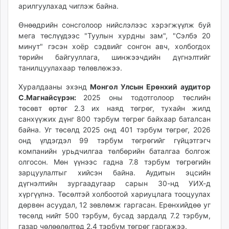
арилгуулахад чиглэж байна.
unuudur.mn
isee.mn
Өнөөдрийн сонсголоор нийслэлээс хэрэгжүүлж буй
mglradio.com
мега төслүүдээс "Туулын хурдны зам", "Сэлбэ 20
минут" гэсэн хоёр сэдвийг сонгон авч, холбогдох
fact.mn
төрийн байгууллага, шинжээчдийн дүгнэлтийг
itoim.mn
танилцуулахаар төлөвлөжээ.
tumen.mn
shuum.mn
Хуралдааны эхэнд
Монгол Улсын Ерөнхий аудитор
С.Магнайсүрэн:
2025 оны тодотголоор төслийн
times.mn
төсөвт өртөг 2.3 их наяд төгрөг, тухайн жилд
tvmongolia.mn
санхүүжих дүнг 800 тэрбум төгрөг байхаар баталсан
mass.mn
байна. Уг төсөлд 2025 онд 401 тэрбум төгрөг, 2026
unegui.mn
онд үлдэгдэл 99 тэрбум төгрөгийг гүйцэтгэгч
assa.mn
компанийн урьдчилгаа төлбөрийн баталгаа болгож
олгосон. Мөн үүнээс гадна 7.8 тэрбум төгрөгийн
toim.mn
зарцуулалтыг хийсэн байна. Аудитын эцсийн
tac.mn
дүгнэлтийн зургаадугаар сарын 30-нд УИХ-д
paparazzi.mn
хүргүүлнэ. Төсөлтэй холбоотой хариуцлага тооцуулах
unread.today
дөрвөн асуудал, 12 зөвлөмж гаргасан. Ерөнхийдөө уг
төсөлд нийт 500 тэрбум, бусад зардалд 7.2 тэрбум,
газар чөлөөлөлтөд 2.4 тэрбум төгрөг гаргажээ.