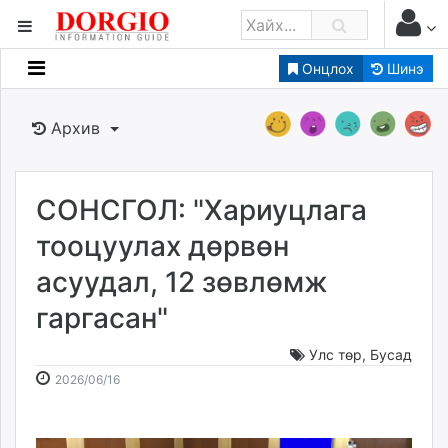
Онцлох
Шинэ
Мэдээллийн
Зар мэдээллийн
Архив
Банк санхүү
Бизнес ААН
Төрийн
СОНСГОЛ: "Хариуцлага
Нийслэлийн
тооцуулах дөрвөн
асуудал, 12 зөвлөмж
dorgio.mn
гаргасан"
Gogo.mn
caak.mn
Улс төр
,
Бусад
news.mn
2026-
2026-
2026/06/16
zindaa.mn
06-
08-
Baabar.mn
16
09
tovch.mn