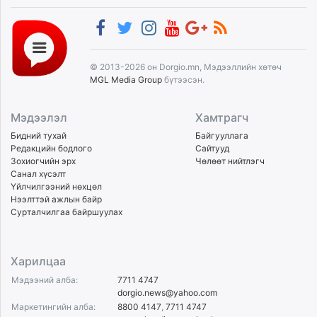
© 2013-2026 он Dorgio.mn, Мэдээллийн хөтөч
MGL Media Group
бүтээсэн.
Мэдээлэл
Хамтрагч
Бидний тухай
Байгууллага
Редакцийн бодлого
Сайтууд
Зохиогчийн эрх
Чөлөөт нийтлэгч
Санал хүсэлт
Үйлчилгээний нөхцөл
Нээлттэй ажлын байр
Сурталчилгаа байршуулах
Харилцаа
Мэдээний алба:
7711 4747
dorgio.news@yahoo.com
Маркетингийн алба:
8800 4147
,
7711 4747