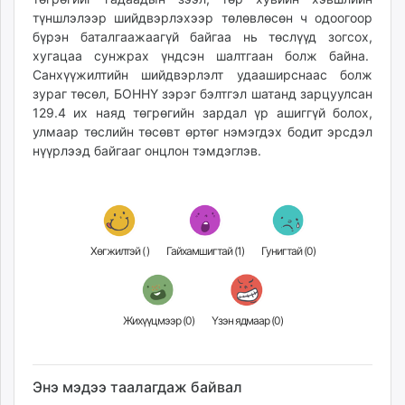
түншлэлээр шийдвэрлэхээр төлөвлөсөн ч одоогоор
бүрэн баталгаажаагүй байгаа нь төслүүд зогсох,
хугацаа сунжрах үндсэн шалтгаан болж байна.
Санхүүжилтийн шийдвэрлэлт удааширснаас болж
зураг төсөл, БОННҮ зэрэг бэлтгэл шатанд зарцуулсан
129.4 их наяд төгрөгийн зардал үр ашиггүй болох,
улмаар төслийн төсөвт өртөг нэмэгдэх бодит эрсдэл
нүүрлээд байгааг онцлон тэмдэглэв.
Хөгжилтэй (
)
Гайхамшигтай (
1
)
Гунигтай (
0
)
Жихүүцмээр (
0
)
Үзэн ядмаар (
0
)
Энэ мэдээ таалагдаж байвал