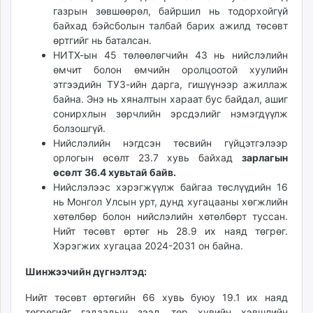
газрын зөвшөөрөл, байршил нь тодорхойгүй
байхад бэйсболын талбай барих ажилд төсөвт
өртгийг нь баталсан.
НИТХ-ын 45 төлөөлөгчийн 43 нь нийслэлийн
өмчит болон өмчийн оролцоотой хуулийн
этгээдийн ТУЗ-ийн дарга, гишүүнээр ажиллаж
байна. Энэ нь хяналтын хараат бус байдал, ашиг
сонирхлын зөрчлийн эрсдэлийг нэмэгдүүлж
болзошгүй.
Нийслэлийн нэгдсэн төсвийн гүйцэтгэлээр
орлогын өсөлт 23.7 хувь байхад
зарлагын
өсөлт 36.4 хувьтай байв.
Нийслэлээс хэрэгжүүлж байгаа төслүүдийн 16
нь Монгол Улсын урт, дунд хугацааны хөгжлийн
хөтөлбөр болон нийслэлийн хөтөлбөрт туссан.
Нийт төсөвт өртөг нь 28.9 их наяд төгрөг.
Хэрэгжих хугацаа 2024-2031 он байна.
Шинжээчийн дүгнэлтэд:
Нийт төсөвт өртөгийн 66 хувь буюу 19.1 их наяд
төгрөгийг гадаадын зээл, төр хувийн хэвшлийн