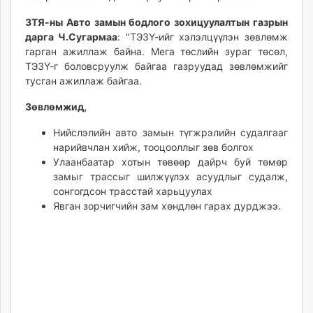
ЗТЯ-ны Авто замын бодлого зохицуулалтын газрын
дарга Ч.Сугармаа
: "ТЭЗҮ-ийг хэлэлцүүлэн зөвлөмж
гарган ажиллаж байна. Мега төслийн зураг төсөл,
ТЭЗҮ-г боловсруулж байгаа газруудад зөвлөмжийг
тусган ажиллаж байгаа.
Зөвлөмжид,
Нийслэлийн авто замын түгжрэлийн судалгааг
нарийвчлан хийж, тооцооллыг зөв болгох
Улаанбаатар хотын төвөөр дайрч буй төмөр
замыг трассыг шилжүүлэх асуудлыг судалж,
сонгогдсон трасстай харьцуулах
Явган зорчигчийн зам хөндлөн гарах дурджээ.