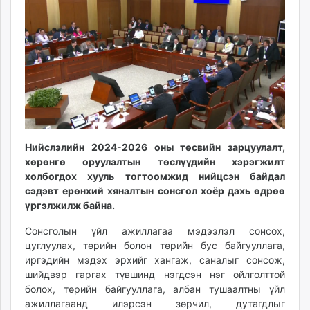
13:52:44
10:07:47
ikon.mn
mnb.mn
Livetv.mn
Eguur.mn
24tsag.mn
shuud.mn
eagle.mn
ergelt.mn
Нийслэлийн 2024-2026 оны төсвийн зарцуулалт,
zarig.mn
хөрөнгө оруулалтын төслүүдийн хэрэгжилт
today.mn
холбогдох хууль тогтоомжид нийцсэн байдал
zuv.mn
сэдэвт ерөнхий хяналтын сонсгол хоёр дахь өдрөө
mminfo.mn
үргэлжилж байна.
ugluu.mn
Сонсголын үйл ажиллагаа мэдээлэл сонсох,
urlag.mn
цуглуулах, төрийн болон төрийн бус байгууллага,
unen.mn
иргэдийн мэдэх эрхийг хангаж, саналыг сонсож,
asu.mn
шийдвэр гаргах түвшинд нэгдсэн нэг ойлголттой
shudarga.mn
болох, төрийн байгууллага, албан тушаалтны үйл
ажиллагаанд илэрсэн зөрчил, дутагдлыг
shuurhai.mn