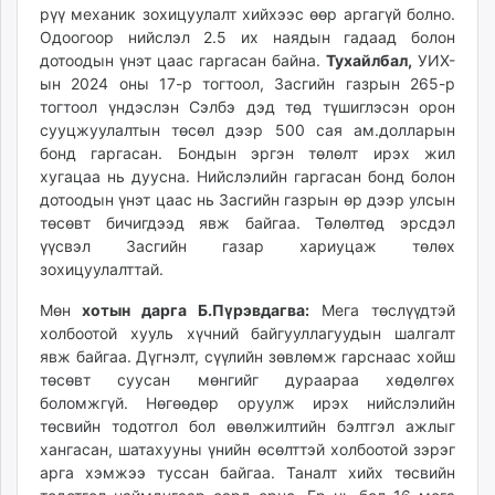
рүү механик зохицуулалт хийхээс өөр аргагүй болно.
Одоогоор нийслэл 2.5 их наядын гадаад болон
дотоодын үнэт цаас гаргасан байна.
Тухайлбал,
УИХ-
ын 2024 оны 17-р тогтоол, Засгийн газрын 265-р
тогтоол үндэслэн Сэлбэ дэд төд түшиглэсэн орон
сууцжуулалтын төсөл дээр 500 сая ам.долларын
бонд гаргасан. Бондын эргэн төлөлт ирэх жил
хугацаа нь дуусна. Нийслэлийн гаргасан бонд болон
дотоодын үнэт цаас нь Засгийн газрын өр дээр улсын
төсөвт бичигдээд явж байгаа. Төлөлтөд эрсдэл
үүсвэл Засгийн газар хариуцаж төлөх
зохицуулалттай.
Мөн
хотын дарга Б.Пүрэвдагва:
Мега төслүүдтэй
холбоотой хууль хүчний байгууллагуудын шалгалт
явж байгаа. Дүгнэлт, сүүлийн зөвлөмж гарснаас хойш
төсөвт суусан мөнгийг дураараа хөдөлгөх
боломжгүй. Нөгөөдөр оруулж ирэх нийслэлийн
төсвийн тодотгол бол өвөлжилтийн бэлтгэл ажлыг
хангасан, шатахууны үнийн өсөлттэй холбоотой зэрэг
арга хэмжээ туссан байгаа. Таналт хийх төсвийн