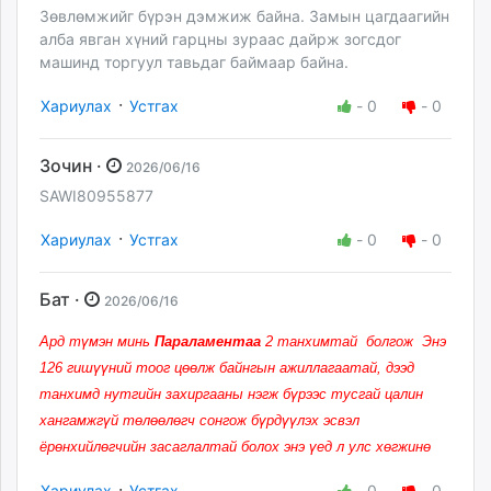
Зөвлөмжийг бүрэн дэмжиж байна. Замын цагдаагийн
алба явган хүний гарцны зураас дайрж зогсдог
машинд торгуул тавьдаг баймаар байна.
·
Хариулах
Устгах
-
0
-
0
Зочин ·
2026/06/16
SAWI80955877
·
Хариулах
Устгах
-
0
-
0
Бат ·
2026/06/16
Ард түмэн минь
Параламентаа
2 танхимтай болгож Энэ
126 гишүүний тоог цөөлж байнгын ажиллагаатай, дээд
танхимд нутгийн захиргааны нэгж бүрээс тусгай цалин
хангамжгүй төлөөлөгч сонгож бүрдүүлэх эсвэл
ёрөнхийлөгчийн засаглалтай болох энэ үед л улс хөгжинө
·
Хариулах
Устгах
-
0
-
0