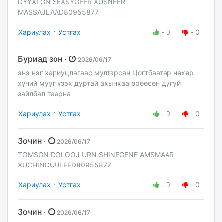
DYYXLGN SEXSYGEER XUSNEER
MASSAJLAAD80955877
·
Хариулах
Устгах
-
0
-
0
Буриад зон ·
2026/06/17
энэ нэг хариуцлагаас мултарсан Цогтбаатар нөхөр
хүний мууг үзэх дуртай ахынхаа өрөөсөн дугуй
зайлбал таарна
·
Хариулах
Устгах
-
0
-
0
Зочин ·
2026/06/17
TOMSGN DOLOOJ URN SHINEGENE AMSMAAR
XUCHINDUULEED80955877
·
Хариулах
Устгах
-
0
-
0
Зочин ·
2026/06/17