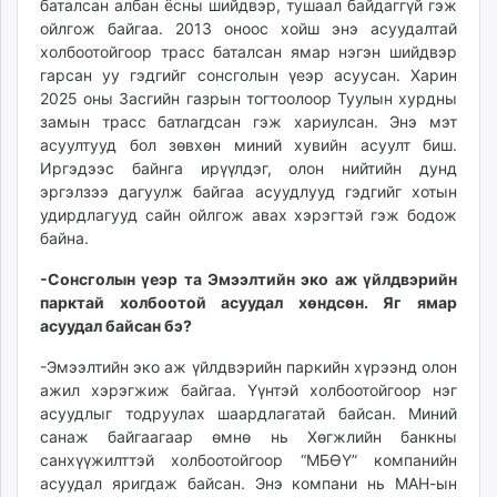
баталсан албан ёсны шийдвэр, тушаал байдаггүй гэж
ойлгож байгаа. 2013 оноос хойш энэ асуудалтай
холбоотойгоор трасс баталсан ямар нэгэн шийдвэр
гарсан уу гэдгийг сонсголын үеэр асуусан. Харин
2025 оны Засгийн газрын тогтоолоор Туулын хурдны
замын трасс батлагдсан гэж хариулсан. Энэ мэт
асуултууд бол зөвхөн миний хувийн асуулт биш.
Иргэдээс байнга ирүүлдэг, олон нийтийн дунд
эргэлзээ дагуулж байгаа асуудлууд гэдгийг хотын
удирдлагууд сайн ойлгож авах хэрэгтэй гэж бодож
байна.
-Сонсголын үеэр та Эмээлтийн эко аж үйлдвэрийн
парктай холбоотой асуудал хөндсөн. Яг ямар
асуудал байсан бэ?
-Эмээлтийн эко аж үйлдвэрийн паркийн хүрээнд олон
ажил хэрэгжиж байгаа. Үүнтэй холбоотойгоор нэг
асуудлыг тодруулах шаардлагатай байсан. Миний
санаж байгаагаар өмнө нь Хөгжлийн банкны
санхүүжилттэй холбоотойгоор “МБӨҮ” компанийн
асуудал яригдаж байсан. Энэ компани нь МАН-ын