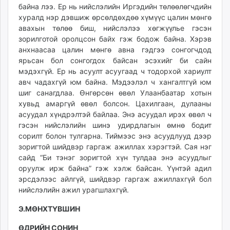
байна лээ. Ер нь нийслэлийн Иргэдийн төлөөлөгчдийн
хуралд нэр дэвшиж өрсөлдөхдөө хүмүүс цалин мөнгө
авахын төлөө биш, нийслэлээ хөгжүүлье гэсэн
зорилготой оролцсон байх гэж бодож байна. Хэрэв
анхнаасаа цалин мөнгө авна гэдгээ сонгогчдод
ярьсан бол сонгогдох байсан эсэхийг би сайн
мэдэхгүй. Ер нь асуулт асуугаад ч тодорхой хариулт
авч чадахгүй юм байна. Мэдээлэл ч хангалтгүй юм
шиг санагдлаа. Өнгөрсөн өвөл Улаанбаатар хотын
хувьд амаргүй өвөл болсон. Цахилгаан, дулааны
асуудал хүндрэлтэй байлаа. Энэ асуудал ирэх өвөл ч
гэсэн нийслэлийн шинэ удирдлагын өмнө бодит
сорилт болон тулгарна. Тиймээс энэ асуудлууд дээр
зоригтой шийдвэр гаргаж ажиллах хэрэгтэй. Сая нэг
сайд “Би тэнэг зоригтой хүн тулдаа энэ асуудлыг
оруулж ирж байна” гэж хэлж байсан. Үүнтэй адил
эрсдэлээс айлгүй, шийдвэр гаргаж ажиллахгүй бол
нийслэлийн ажил урагшлахгүй.
Э.МӨНХТҮВШИН
ӨДРИЙН СОНИН