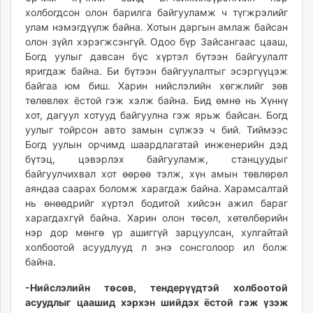
холбогдсон олон барилга байгууламж ч түгжрэлийг
улам нэмэгдүүлж байна. Хотын даргын амлаж байсан
олон зүйл хэрэгжсэнгүй. Одоо бүр Зайсангаас цааш,
Богд уулыг давсан бүс хүртэл бүтээн байгуулалт
яригдаж байна. Би бүтээн байгуулалтыг эсэргүүцэж
байгаа юм биш. Харин нийслэлийн хөгжлийг зөв
төлөвлөх ёстой гэж хэлж байна. Бид өмнө нь Хүннү
хот, дагуул хотууд байгуулна гэж ярьж байсан. Богд
уулыг тойрсон авто замын сүлжээ ч бий. Тиймээс
Богд уулын орчимд шаардлагатай инженерийн дэд
бүтэц, цэвэрлэх байгууламж, станцуудыг
байгуулчихвал хот өөрөө тэлж, хүн амын төвлөрөл
аяндаа саарах боломж харагдаж байна. Харамсалтай
нь өнөөдрийг хүртэл бодитой хийсэн ажил бараг
харагдахгүй байна. Харин олон төсөл, хөтөлбөрийн
нэр дор мөнгө үр ашиггүй зарцуулсан, хулгайтай
холбоотой асуудлууд л энэ сонсголоор ил болж
байна.
-Нийслэлийн төсөв, тендерүүдтэй холбоотой
асуудлыг цаашид хэрхэн шийдэх ёстой гэж үзэж