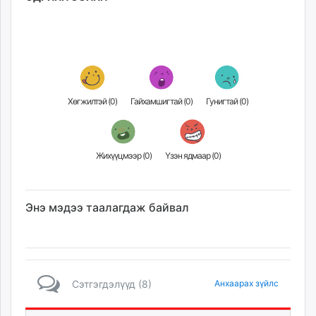
Хөгжилтэй (
0
)
Гайхамшигтай (
0
)
Гунигтай (
0
)
Жихүүцмээр (
0
)
Үзэн ядмаар (
0
)
Энэ мэдээ таалагдаж байвал
Сэтгэгдэлүүд (8)
Анхаарах зүйлс