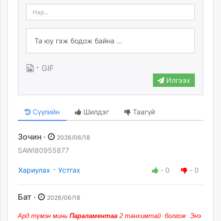
·
GIF
Илгээх
Сүүлийн
Шилдэг
Таагүй
Зочин ·
2026/06/18
SAWI80955877
·
Хариулах
Устгах
-
0
-
0
Бат ·
2026/06/18
Ард түмэн минь
Параламентаа
2 танхимтай болгож Энэ