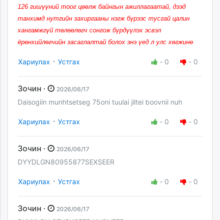
126 гишүүний тоог цөөлж байнгын ажиллагаатай, дээд
танхимд нутгийн захиргааны нэгж бүрээс тусгай цалин
хангамжгүй төлөөлөгч сонгож бүрдүүлэх эсвэл
ёрөнхийлөгчийн засаглалтай болох энэ үед л улс хөгжинө
·
Хариулах
Устгах
-
0
-
0
Зочин ·
2026/06/17
Daisogiin munhtsetseg 75oni tuulai jiltei boovnii nuh
·
Хариулах
Устгах
-
0
-
0
Зочин ·
2026/06/17
DYYDLGN80955877SEXSEER
·
Хариулах
Устгах
-
0
-
0
Зочин ·
2026/06/17