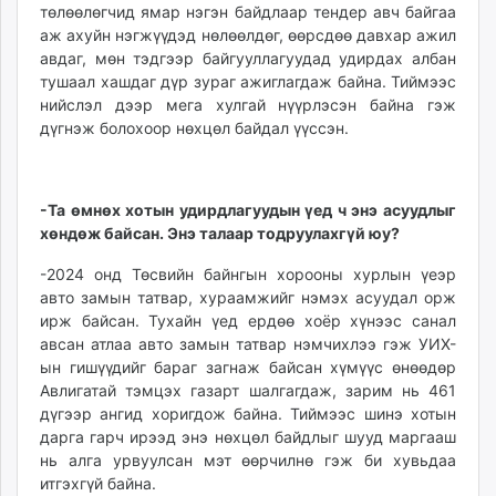
төлөөлөгчид ямар нэгэн байдлаар тендер авч байгаа
аж ахуйн нэгжүүдэд нөлөөлдөг, өөрсдөө давхар ажил
авдаг, мөн тэдгээр байгууллагуудад удирдах албан
тушаал хашдаг дүр зураг ажиглагдаж байна. Тиймээс
нийслэл дээр мега хулгай нүүрлэсэн байна гэж
дүгнэж болохоор нөхцөл байдал үүссэн.
-Та өмнөх хотын удирдлагуудын үед ч энэ асуудлыг
хөндөж байсан. Энэ талаар тодруулахгүй юу?
-2024 онд Төсвийн байнгын хорооны хурлын үеэр
авто замын татвар, хураамжийг нэмэх асуудал орж
ирж байсан. Тухайн үед ердөө хоёр хүнээс санал
авсан атлаа авто замын татвар нэмчихлээ гэж УИХ-
ын гишүүдийг бараг загнаж байсан хүмүүс өнөөдөр
Авлигатай тэмцэх газарт шалгагдаж, зарим нь 461
дүгээр ангид хоригдож байна. Тиймээс шинэ хотын
дарга гарч ирээд энэ нөхцөл байдлыг шууд маргааш
нь алга урвуулсан мэт өөрчилнө гэж би хувьдаа
итгэхгүй байна.