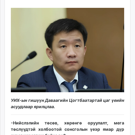
17
09
ikon.mn
11:20:02
22:24:46
mnb.mn
Livetv.mn
Eguur.mn
24tsag.mn
shuud.mn
eagle.mn
ergelt.mn
zarig.mn
today.mn
zuv.mn
mminfo.mn
ugluu.mn
УИХ-ын гишүүн Даваагийн Цогтбаатартай цаг үеийн
urlag.mn
асуудлаар ярилцлаа.
unen.mn
asu.mn
-Нийслэлийн төсөв, хөрөнгө оруулалт, мега
shudarga.mn
төслүүдтэй холбоотой сонсголын үеэр ямар дүр
shuurhai.mn