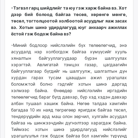
-Тэгвэл гарц шийдлийг та юу гэж харж байна вэ. Хот
дээр бий болоод байгаа төсөв, хөрөнгө мөнгө,
төсөл, тогтолцоотой холбоотой асуудлыг яаж засах
вэ. Хотын шинэ удирдлагууд юуг анхаарч ажиллах
ёстой гэж бодож байна вэ?
-Миний бодлоор нийслэлийн бүх төлөөлөгчид, энэ
асуудалд нэр холбогдож байгаа хүмүүсийг хууль
хяналтын байгууллагуудаар бүрэн шалгуулах
хэрэгтэй. Авлигатай тэмцэх газар, цагдаагийн
байгууллагаар бүгдийг нь шалгуулж, шалгалтын дүн
хурдан гарах тусам цаашдын ажил урагшлах
боломжтой болно гэдгийг хотын шинэ даргад
хэлмээр байна. Өнөөдөр нийслэлийн иргэдийн
төлөөлөгчид бараг бүгд давхар, бүр хэд хэдэн давхар
албан тушаал хашиж байна. Нөгөө талдаа хамгийн
багадаа 10 их наяд төгрөгөөр яригдаж байгаа төсөл,
тендерүүдийн ард маш олон зөрчил, хулгайн асуудал
байгаа нь шинжээчдийн дүгнэлтээр харагдаж байна.
Тиймээс хотын шинэ удирдлагууд нийслэлийг
урагшлуулъя гэж бодож байгаа бол хамгийн түрүүнд