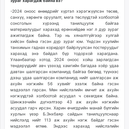
зураг харагдаж байна вэ?
unuudur.mn
-2024 оноос өнөөдрийг хүртэл хэрэгжүүлсэн төсөв,
isee.mn
санхүү, хөрөнгө оруулалт, мега төслүүдтэй холбоотой
mglradio.com
сонсголын хүрээнд танилцуулж байгаа
fact.mn
материалуудыг харахад ерөнхийдөө нэг л дүр зураг
itoim.mn
ажиглагдаж байна. Тэр нь хяналтгүйгээр хулгай
tumen.mn
хийсэн байна гэсэн дүр зураг юм. Үндсэн хуулийн
танхимын гаднах коридорт байрлуулсан постеруудыг
shuum.mn
харахад энэ байдал бүр тодорхой харагдана.
times.mn
Улаанбаатар хотод 2024 оноос хойш зарлагдсан
tvmongolia.mn
тендерүүдийг авч үзэхэд хамгийн багадаа хоёр удаа
mass.mn
давтан шалгарсан компаниуд байгаа бөгөөд түүнээс
unegui.mn
дээш удаа шалгарсан компаниуд нийт шалгарсан аж
ахуйн нэгжийн 56 хувийг эзэлж байна гэсэн
assa.mn
мэдээлэл гарсан. Мөн нийслэлийн өмчит аж ахуйн
toim.mn
нэгжүүдтэй холбоотой асуудал ч сөхөгдөж байна.
tac.mn
Шинжээчийн дүгнэлтээр 43 аж ахуйн нэгжийн
paparazzi.mn
асуудал гарч ирсэн. Харин өчигдрийн манай бүлгийн
unread.today
хурлын үеэр Б.Энхбаяр сайдын танилцуулснаар
нийслэлд нийт 113 аж ахуйн нэгж байдаг гэсэн
мэдээлэл өглөө. Эндээс харахад нийслэлийн