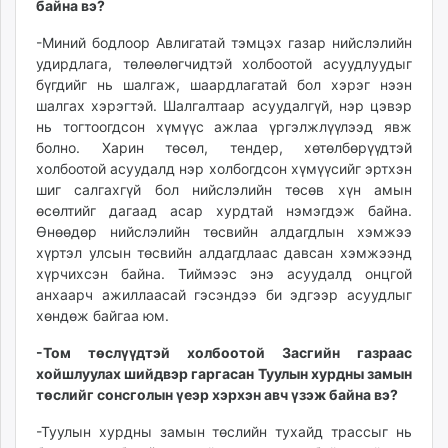
байна вэ?
-Миний бодлоор Авлигатай тэмцэх газар нийслэлийн
удирдлага, төлөөлөгчидтэй холбоотой асуудлуудыг
бүгдийг нь шалгаж, шаардлагатай бол хэрэг нээн
шалгах хэрэгтэй. Шалгалтаар асуудалгүй, нэр цэвэр
нь тогтоогдсон хүмүүс ажлаа үргэлжлүүлээд явж
болно. Харин төсөл, тендер, хөтөлбөрүүдтэй
холбоотой асуудалд нэр холбогдсон хүмүүсийг эртхэн
шиг салгахгүй бол нийслэлийн төсөв хүн амын
өсөлтийг дагаад асар хурдтай нэмэгдэж байна.
Өнөөдөр нийслэлийн төсвийн алдагдлын хэмжээ
хүртэл улсын төсвийн алдагдлаас давсан хэмжээнд
хүрчихсэн байна. Тиймээс энэ асуудалд онцгой
анхаарч ажиллаасай гэсэндээ би эдгээр асуудлыг
хөндөж байгаа юм.
-Том төслүүдтэй холбоотой Засгийн газраас
хойшлуулах шийдвэр гаргасан Туулын хурдны замын
төслийг сонсголын үеэр хэрхэн авч үзэж байна вэ?
-Туулын хурдны замын төслийн тухайд трассыг нь