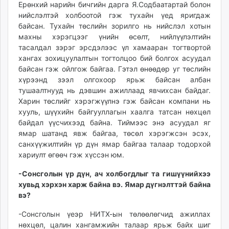
Ерөнхий нарийн бичгийн дарга Я.Содбаатартай болон
нийслэлтэй холбоотой гэж тухайн үед яригдаж
байсан. Тухайн төслийн зорилго нь нийслэл хотын
махны хэрэгцээг үнийн өсөлт, нийлүүлэлтийн
тасалдал зэрэг эрсдэлээс үл хамааран тогтвортой
хангах зохицуулалтын тогтолцоо бий болгох асуудал
байсан гэж ойлгож байгаа. Гэтэл өнөөдөр уг төслийн
хүрээнд зээл олгохоор ярьж байсан албан
тушаалтнууд нь дэвшин ажиллаад явчихсан байдаг.
Харин төслийг хэрэгжүүлнэ гэж байсан компани нь
хууль, шүүхийн байгууллагын хаалга татсан нөхцөл
байдал үүсчихээд байна. Тиймээс энэ асуудал яг
ямар шатанд явж байгаа, төсөл хэрэгжсэн эсэх,
санхүүжилтийн үр дүн ямар байгаа талаар тодорхой
хариулт өгөөч гэж хүссэн юм.
-Сонсголын үр дүн, ач холбогдлыг та гишүүнийхээ
хувьд хэрхэн харж байна вэ. Ямар дүгнэлттэй байна
вэ?
-Сонсголын үеэр НИТХ-ын төлөөлөгчид ажиллах
нөхцөл, цалин хангамжийн талаар ярьж байх шиг