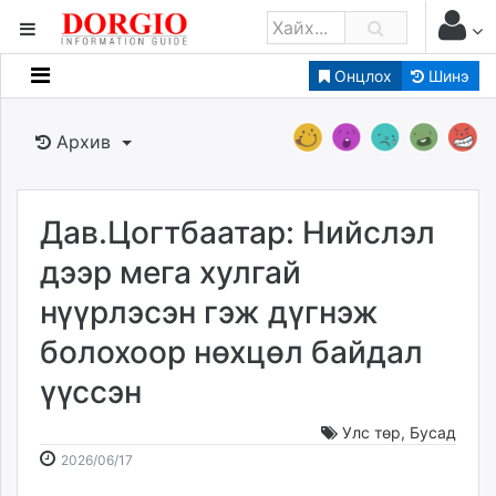
Онцлох
Шинэ
Мэдээллийн
Зар мэдээллийн
Архив
Банк санхүү
Бизнес ААН
Төрийн
Дав.Цогтбаатар: Нийслэл
Нийслэлийн
дээр мега хулгай
нүүрлэсэн гэж дүгнэж
dorgio.mn
болохоор нөхцөл байдал
Gogo.mn
caak.mn
үүссэн
news.mn
zindaa.mn
Улс төр
,
Бусад
2026-
2026-
Baabar.mn
2026/06/17
06-
08-
tovch.mn