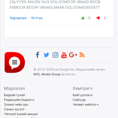
ZALYYSN ANUSN NUX DOLOOMOOR VANAG BOOB
XXMOOR BOOW VANAGLMAAR DOLOON80955877
·
Хариулах
Устгах
-
0
-
0
© 2013-2026 он Dorgio.mn, Мэдээллийн хөтөч
MGL Media Group
бүтээсэн.
Мэдээлэл
Хамтрагч
Бидний тухай
Байгууллага
Редакцийн бодлого
Сайтууд
Зохиогчийн эрх
Чөлөөт нийтлэгч
Санал хүсэлт
Үйлчилгээний нөхцөл