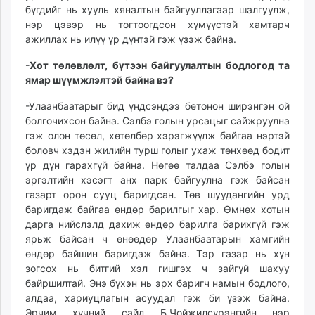
бүгдийг нь хууль хяналтын байгууллагаар шалгуулж,
нэр цэвэр нь тогтоогдсон хүмүүстэй хамтарч
ажиллах нь илүү үр дүнтэй гэж үзэж байна.
-Хот төлөвлөлт, бүтээн байгуулалтын бодлогод та
ямар шүүмжлэлтэй байна вэ?
-Улаанбаатарыг бид үндсэндээ бетонон ширэнгэн ой
болгочихсон байна. Сэлбэ голын урсацыг сайжруулна
гэж олон төсөл, хөтөлбөр хэрэгжүүлж байгаа нэртэй
боловч хэдэн жилийн турш голыг ухаж төнхөөд бодит
үр дүн гарахгүй байна. Нөгөө талдаа Сэлбэ голын
эргэлтийн хэсэгт анх парк байгуулна гэж байсан
газарт орон сууц баригдсан. Төв шуудангийн урд
баригдаж байгаа өндөр барилгыг хар. Өмнөх хотын
дарга нийслэлд дахиж өндөр барилга барихгүй гэж
ярьж байсан ч өнөөдөр Улаанбаатарын хамгийн
өндөр байшин баригдаж байна. Тэр газар нь хүн
зогсох нь битгий хэл гишгэх ч зайгүй шахуу
байршилтай. Энэ бүхэн нь эрх баригч намын бодлого,
алдаа, хариуцлагын асуудал гэж би үзэж байна.
Эрчим хүчний сайд Б.Чойжилсүрэнгийн нэр