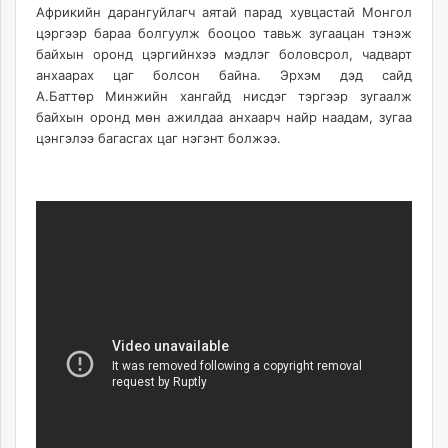
Африкийн дарангуйлагч аятай
парад
хувцастай Монгол
unuudur.mn
цэргээр бараа болгуулж бооцоо тавьж зугаацан тэнэж
isee.mn
байхын оронд цэргийнхээ мэдлэг боловсрол, чадварт
mglradio.com
анхаарах цаг болсон байна. Эрхэм дэд сайд
fact.mn
А.Баттөр
Минжийн
хангайд нисдэг тэргээр зугаалж
itoim.mn
байхын оронд мөн ажилдаа анхаарч найр наадам, зугаа
цэнгэлээ багасгах цаг нэгэнт болжээ.
tumen.mn
shuum.mn
times.mn
tvmongolia.mn
mass.mn
unegui.mn
assa.mn
toim.mn
tac.mn
paparazzi.mn
unread.today