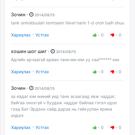
Зочин ·
2014/08/15
tank onholduulah temtseen hiivel harin 1-d oroh baih shuu
·
Хариулах
Устгах
-
0
-
0
хошин шог шиг ·
2014/08/15
Адгийн арчаагүй арван танкчин юм уу хаа****** юм
·
Хариулах
Устгах
-
0
-
0
Зочин ·
2014/08/15
за яадаг юм миний үед танк асаагаад явж чаддаг,
байгаа онохгүй ч буудаж чаддаг байлаа гэтэл одоо
гээд Бат-Эрдэнэ сайд дараа нь гайхуулан ярина
шүдээ
·
Хариулах
Устгах
-
0
-
0