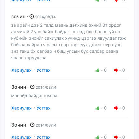
зочин ·
2014/08/14
за арайч дээ 2 талд маань дэлхийд эхний 3т ордог
армитай 2 улс байж байдаг тэгээд бхс болоогүй ээ
нүб-ийн энхийг сахиулах хүчинд цэргээ явуулдаг гэж
байгаа хайран ч улсын нэр төр түүх домог сүр сүлд
энэ ганц бх салбар ч биш улсын бүх салбар хаана
явааг харууллаа
·
Хариулах
Устгах
-
0
-
0
Зочин ·
2014/08/14
манайд байдаг юм аа.
·
Хариулах
Устгах
-
0
-
0
Зочин ·
2014/08/14
·
Хариулах
Устгах
-
0
-
0