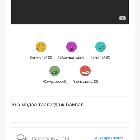
Хөгжилтэй (
0
)
Гайхамшигтай (
0
)
Гунигтай (
0
)
Жихүүцмээр (
0
)
Үзэн ядмаар (
0
)
Энэ мэдээ таалагдаж байвал
Сэтгэгдэлүүд (16)
Анхаарах зүйлс