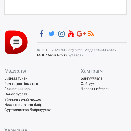
© 2013-2026 он Dorgio.mn, Мэдээллийн хөтөч
MGL Media Group
бүтээсэн.
Мэдээлэл
Хамтрагч
Бидний тухай
Байгууллага
Редакцийн бодлого
Сайтууд
Зохиогчийн эрх
Чөлөөт нийтлэгч
Санал хүсэлт
Үйлчилгээний нөхцөл
Нээлттэй ажлын байр
Сурталчилгаа байршуулах
Харилцаа