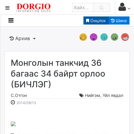
Онцлох
Шинэ
Мэдээллийн
Зар мэдээллийн
Архив
Банк санхүү
Бизнес ААН
Төрийн
Монголын танкчид 36
Нийслэлийн
багаас 34 байрт орлоо
(БИЧЛЭГ)
dorgio.mn
Gogo.mn
С.Отгон
Нийгэм
,
Үйл явдал
caak.mn
2014-
2026-
2014/08/13
news.mn
08-
08-
13
09
zindaa.mn
15:33:14
17:39:01
Baabar.mn
tovch.mn