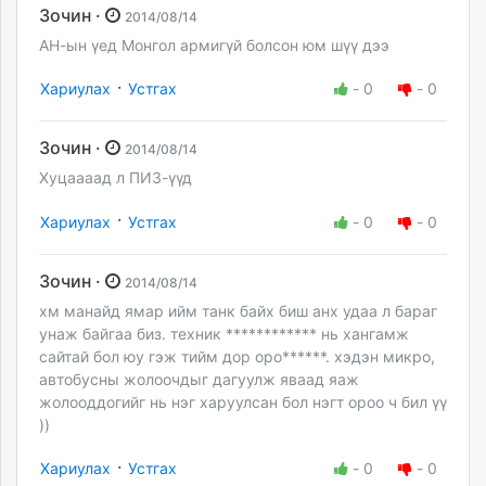
Зочин ·
2014/08/14
АН-ын үед Монгол армигүй болсон юм шүү дээ
·
Хариулах
Устгах
-
0
-
0
Зочин ·
2014/08/14
Хуцаааад л ПИЗ-үүд
·
Хариулах
Устгах
-
0
-
0
Зочин ·
2014/08/14
хм манайд ямар ийм танк байх биш анх удаа л бараг
унаж байгаа биз. техник ************ нь хангамж
сайтай бол юу гэж тийм дор оро******. хэдэн микро,
автобусны жолоочдыг дагуулж яваад яаж
жолооддогийг нь нэг харуулсан бол нэгт ороо ч бил үү
))
·
Хариулах
Устгах
-
0
-
0