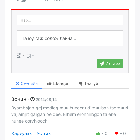
·
GIF
Илгээх
Сүүлийн
Шилдэг
Таагүй
Зочин ·
2014/08/14
Byambajab gej medleg muu huneer udirduulsan tserguud
yaj amjilt gargah be dee. Erhem eronhiilogch ta ene
hunee oorvhlooch
·
Хариулах
Устгах
-
0
-
0