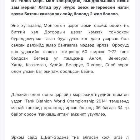
Их төлөв морь мал хөөцөлдөж, амьдралынхаа ихэнх
ikon.mn
зам мөрийг
Хятад руу
нүүрс зөөж өнгөрөөсөн нэгэн
mnb.mn
эрхэм Батлан хамгаалах сайд болоод 2 жил боллоо.
Livetv.mn
Энэ хугацаанд Монголын цэрэг арми овойж оцойх нь
Eguur.mn
битгий хэл Дотоодын цэрэг хэмээх томоохон
24tsag.mn
бүрэлдэхүүнээ татан буулгуулж хог дээр үсэрсэн бол
shuud.mn
саяхан дэлхийд ямар байгаагаа мэдээд ирлээ. Оросууд
eagle.mn
энэ удаагийн
танкын
тэмцээнд 60 ширхэг Т-72 танк
бэлдсэн бөгөөд уг тэмцээнд Ангол, Венесуэл,
ergelt.mn
Хятад,
Казакстан
, Кувейт,
Беларус
, Энэтхэг,
Серб
зэрэг
zarig.mn
олон улсын баг экипаж оролцсон байна.
today.mn
zuv.mn
mminfo.mn
Дэлхийн олон орны цэргийн мэргэжилтнүүдийн шимтэн
ugluu.mn
үздэг "
Tank Biathlon World Championship 2014
" тэмцээнд
urlag.mn
манай
танкчид
оролцоод ирсэн бөгөөд 36 багаас 34 -р
unen.mn
байрт орсон "гайхамшигтай" амжилт үзүүллээ.
asu.mn
shudarga.mn
Эрхэм сайд Д.Бат-Эрдэнэ тив алгасан
хэсч
эгээ л
shuurhai.mn