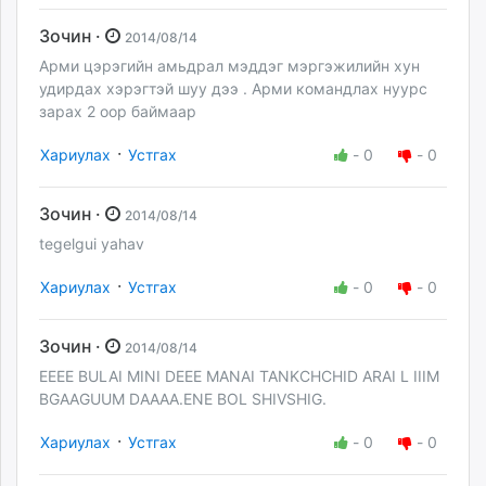
Зочин ·
2014/08/14
Арми цэрэгийн амьдрал мэддэг мэргэжилийн хун
удирдах хэрэгтэй шуу дээ . Арми командлах нуурс
зарах 2 оор баймаар
·
Хариулах
Устгах
-
0
-
0
Зочин ·
2014/08/14
tegelgui yahav
·
Хариулах
Устгах
-
0
-
0
Зочин ·
2014/08/14
EEEE BULAI MINI DEEE MANAI TANKCHCHID ARAI L IIIM
BGAAGUUM DAAAA.ENE BOL SHIVSHIG.
·
Хариулах
Устгах
-
0
-
0