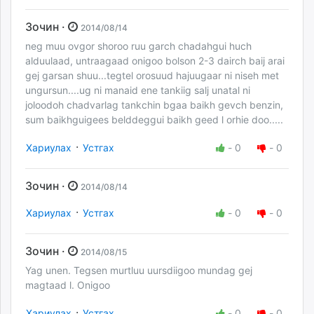
Зочин ·
2014/08/14
neg muu ovgor shoroo ruu garch chadahgui huch
alduulaad, untraagaad onigoo bolson 2-3 dairch baij arai
gej garsan shuu...tegtel orosuud hajuugaar ni niseh met
ungursun....ug ni manaid ene tankiig salj unatal ni
joloodoh chadvarlag tankchin bgaa baikh gevch benzin,
sum baikhguigees belddeggui baikh geed l orhie doo.....
·
Хариулах
Устгах
-
0
-
0
Зочин ·
2014/08/14
·
Хариулах
Устгах
-
0
-
0
Зочин ·
2014/08/15
Yag unen. Tegsen murtluu uursdiigoo mundag gej
magtaad l. Onigoo
·
Хариулах
Устгах
-
0
-
0