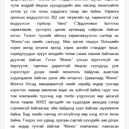
тулж алдрай бяцхан хүүхдүүдийн амь насанд заналхийлж
эхлэв үү гэх олны хардлага газар авч байна. Хөрөнгө
орлогын мэдүүлэгтээ 262 сая төгрөгийн эд хөрөнгөтэй гэж
мэдүүлсэн тэрбээр “бенз” Г.Эрдэнчимэг болтлоо
хөрөнгөжиж, үүгээрээ цахим ертөнцөд сайрхаж байсан
нэгэн. Тэгвэл түүнийг ийнхүү хөрөнгөжүүлсэн салбар нь
“Монос”-ын эмийн сангууд. Мөн эрхэм гишүүн Польшийн
хорих ангид зочилж ирээд хорих ангийн стандарт ярьж,
хоригдлуудын эрүүл мэндийн төлөө санаа зовниж байгаагаа
дуулгаж байсан. Гэтэл “Монос” улсын бүртгэлгүй эм
борлуулж, тархины даралттай бяцхан хүүхдүүд ууж
хэрэглэдэг дээрх эмийг монополь байдлаа ашиглаж
худалдаалж байсны урхаг ийн илэрлээ. Цаашлаад “Монос”
Монгол Улсад зөвшөөрөлгүй эмийг нярайд өндөр тунгаар
хэрэглэх заавар зөвлөгөө өгдөг эм зүйчтэй байна гэдэг энэ
том компанийн түүхэнд хар толбо үлдээхээс өөр аргагүй
болж таарав. МХЕГ иргэдийг эм худалдаж авахдаа сонор
сэрэмжгүй байгаагаас ийм байдалд хүрч байгааг шүүмжилж
байна. Бид эмийн санчид итгэхгүйгээр өөр хэнд итгэх болж
байна. Гэхдээ энэ удаад зургаан сартай хүүхдийн аав дээрх
эм өндөр тунтай байгааг “Монос” компаниас лавласан