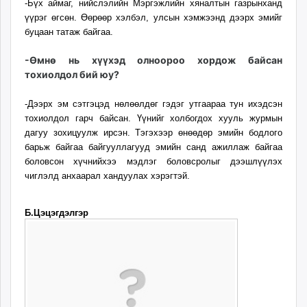
-Бүх аймаг, нийслэлийн Мэргэжлийн хяналтын газрынханд
үүрэг өгсөн. Өөрөөр хэлбэл, улсын хэмжээнд дээрх эмийг
буцаан татаж байгаа.
-Өмнө нь хүүхэд олноороо хордож байсан
тохиолдол бий юу?
-Дээрх эм сэтгэцэд нөлөөлдөг гэдэг утгаараа тун ихэдсэн
тохиолдол гарч байсан. Үүнийг холбогдох хууль журмын
дагуу зохицуулж ирсэн. Тэгэхээр өнөөдөр эмийн бодлого
барьж байгаа байгууллагууд эмийн санд ажиллаж байгаа
боловсон хүчнийхээ мэдлэг боловсролыг дээшлүүлэх
чиглэлд анхаарал хандуулах хэрэгтэй.
Б.Цэцэгдэлгэр