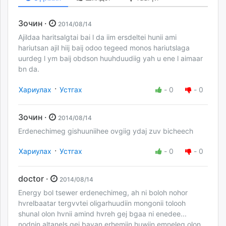
Зочин ·
2014/08/14
Ajildaa haritsalgtai bai l da iim ersdeltei hunii ami
hariutsan ajil hiij baij odoo tegeed monos hariutslaga
uurdeg l ym baij obdson huuhduudiig yah u ene l aimaar
bn da.
·
Хариулах
Устгах
-
0
-
0
Зочин ·
2014/08/14
Erdenechimeg gishuuniihee ovgiig ydaj zuv bicheech
·
Хариулах
Устгах
-
0
-
0
doctor ·
2014/08/14
Energy bol tsewer erdenechimeg, ah ni boloh nohor
hvrelbaatar tergvvtei oligarhuudiin mongonii tolooh
shunal olon hvnii amind hvreh gej bgaa ni enedee...
nodnin altanels gej bayan erhemiin huwiin emneleg olon