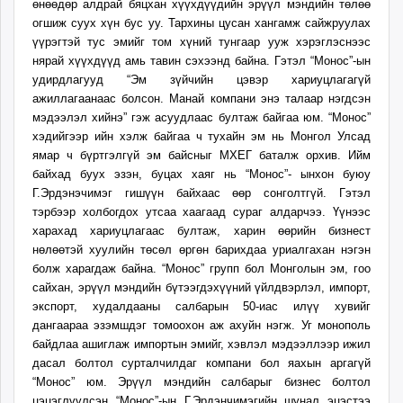
өнөөдөр алдрай бяцхан хүүхдүүдийн эрүүл мэндийн төлөө
огшиж суух хүн бус уу. Тархины цусан хангамж сайжруулах
үүрэгтэй тус эмийг том хүний тунгаар ууж хэрэглэснээс
нярай хүүхдүүд амь тавин сэхээнд байна. Гэтэл “Монос”-ын
удирдлагууд “Эм зүйчийн цэвэр хариуцлагагүй
ажиллагаанаас болсон. Манай компани энэ талаар нэгдсэн
мэдээлэл хийнэ” гэж асуудлаас бултаж байгаа юм. “Монос”
хэдийгээр ийн хэлж байгаа ч тухайн эм нь Монгол Улсад
ямар ч бүртгэлгүй эм байсныг МХЕГ баталж орхив. Ийм
байхад буух эзэн, буцах хаяг нь “Монос”- ынхон буюу
Г.Эрдэнэчимэг гишүүн байхаас өөр сонголтгүй. Гэтэл
тэрбээр холбогдох утсаа хаагаад сураг алдарчээ. Үүнээс
харахад хариуцлагаас бултаж, харин өөрийн бизнест
нөлөөтэй хуулийн төсөл өргөн барихдаа уриалгахан нэгэн
болж харагдаж байна. “Монос” групп бол Монголын эм, гоо
сайхан, эрүүл мэндийн бүтээгдэхүүний үйлдвэрлэл, импорт,
экспорт, худалдааны салбарын 50-иас илүү хувийг
дангаараа эзэмшдэг томоохон аж ахуйн нэгж. Уг монополь
байдлаа ашиглаж импортын эмийг, хэвлэл мэдээллээр ижил
дасал болтол сурталчилдаг компани бол яахын аргагүй
“Монос” юм. Эрүүл мэндийн салбарыг бизнес болтол
цэцэглүүлсэн “Монос”-ын Г.Эрдэнчимэгийн шунал эцэстээ