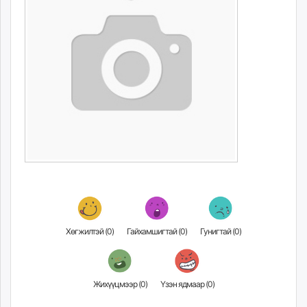
Хөгжилтэй (
0
)
Гайхамшигтай (
0
)
Гунигтай (
0
)
Жихүүцмээр (
0
)
Үзэн ядмаар (
0
)