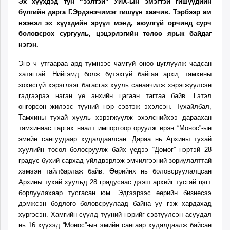
Эх хүүхдэд тун “ээлтэй” УИХ-ын эмэгтэй гишүүдийн
ikon.mn
бүлгийн дарга Г.Эрдэнэчимэг гишүүн хаачив. Тэрбээр ам
mnb.mn
нээвэл эх хүүхдийн эрүүл мэнд, аюулгүй орчинд сурч
Livetv.mn
боловсрох сургууль, цэцэрлэгийн төлөө ярьж байдаг
нэгэн.
Eguur.mn
24tsag.mn
Энэ ч утгаараа ард түмнээс чамгүй оноо цуглуулж чадсан
shuud.mn
хатагтай. Нийгэмд болж бүтэхгүй байгаа архи, тамхины
eagle.mn
зохисгүй хэрэглээг багасгах хууль санаачилж хэрэгжүүлсэн
гэдгээрээ нэгэн үе энхийн цагаан тагтаа байв. Гэтэл
ergelt.mn
өнгөрсөн жилээс түүний нэр сэвтэж эхэлсэн. Тухайлбал,
zarig.mn
Тамхины тухай хууль хэрэгжүүлж эхэлснийхээ дараахан
today.mn
тамхинаас гаргах наалт импортоор оруулж ирэн “Монос”-ын
zuv.mn
эмийн сангуудаар худалдаалсан. Дараа нь Архины тухай
mminfo.mn
хуулийн төсөл болосруулж байх үедээ “Домог” нэртэй 28
градус бүхий сархад үйлдвэрлэж эмчилгээний зориулалттай
ugluu.mn
хэмээн тайлбарлаж байв. Өөрийнх нь боловсруулалцсан
urlag.mn
Архины тухай хуульд 28 градусаас дээш архийг тусгай цэгт
unen.mn
борлуулахаар тусгасан юм. Эдгээрээс өөрийн бизнесээ
asu.mn
дэмжсэн бодлого боловсруулаад байна уу гэж хардахад
shudarga.mn
хүргэсэн. Хамгийн сүүлд түүний нэрийг сэвтүүлсэн асуудал
нь 16 хүүхэд “Монос”-ын эмийн сангаар худалдаалж байсан
shuurhai.mn