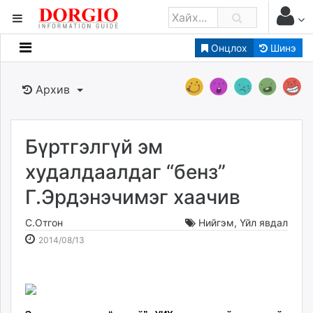
Онцлох
Шинэ
Мэдээллийн
Зар мэдээллийн
Архив
Банк санхүү
Бизнес ААН
Төрийн
Бүртгэлгүй эм
Нийслэлийн
худалдаалдаг “бенз”
Г.Эрдэнэчимэг хаачив
dorgio.mn
Gogo.mn
С.Отгон
Нийгэм
,
Үйл явдал
caak.mn
2014-
2026-
2014/08/13
news.mn
08-
08-
13
09
zindaa.mn
15:40:58
18:20:29
Baabar.mn
tovch.mn