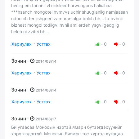
hvniig em tarianii vl niitsleer horwoogoos haliulhaa
***hsanch mongotei hvmvvs uchir shuugianiig namjaasan
odoo ch ter jishgeerl zamhran alga boloh bh... ta bvhnii
biznest mongol todiigvi hvnii ami erdeh ysgvi gedgiig
heleh ni zvitei bh...
·
Хариулах
Устгах
-
0
-
0
Зочин ·
2014/08/14
·
Хариулах
Устгах
-
0
-
0
Зочин ·
2014/08/14
·
Хариулах
Устгах
-
0
-
0
Зочин ·
2014/08/17
Би угаасаа Моносын нэртэй ямарч бүтээгдэхүүнийг
хэрэглэдэггүй. Моносын биомон тос хүртэл хугацаа