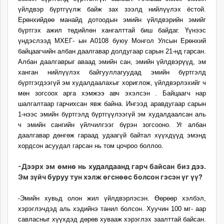
үйлдвэр бүртгүүлж байж зах зээлд нийлүүлэх ёстой.
Ерөнхийдөө манайд дотоодын эмийн үйлдвэрийн эмийг
бүртгэх ажил төдийлөн хангалттай биш байдаг. Үүнээс
үндэслээд МХЕГ- ын А0108 буюу Монгол Улсын Ерөнхий
байцаагчийн албан даалгавар долдугаар сарын 21-нд гарсан.
Албан даалгаврыг аваад эмийн сан, эмийн үйлдвэрүүд, эм
ханган нийлүүлэх байгууллагуудад эмийн бүртгэлд
бүртгэгдээгүй эм худалдаалахыг хориглож, үйлдвэрлэхийг ч
мөн зогсоох арга хэмжээ авч эхэлсэн . Байцаагч нар
шалгалтаар гарчихсан явж байна. Ингээд аравдугаар сарын
1-нээс эмийн бүртгэлд бүртгүүлээгүй эм худалдаалсан аль
ч эмийн сангийн үйлчилгээг бүрэн зогсооно. Уг албан
даалгавар дөнгөж гараад удаагүй байтал хүүхдүүд эмэнд
хордсон асуудал гарсан нь том цочроо боллоо.
-Дээрх эм өмнө нь худалдаанд гарч байсан биз дээ.
Эм зүйч буруу тун хэлж өгснөөс болсон гэсэн үг үү?
-Эмийн хувьд олон жил үйлдвэрлэсэн. Өөрөөр хэлбэл,
хэрэглэчдэд аль хэдийнэ танил болсон. Хуучин 100 мг- аар
савласныг хүүхдэд дөрөв хувааж хэрэглэх заалттай байсан.