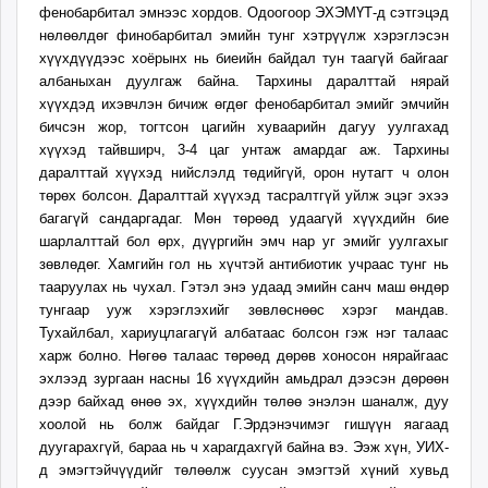
фенобарбитал эмнээс хордов. Одоогоор ЭХЭМҮТ-д сэтгэцэд
unuudur.mn
нөлөөлдөг финобарбитал эмийн тунг хэтрүүлж хэрэглэсэн
isee.mn
хүүхдүүдээс хоёрынх нь биеийн байдал тун таагүй байгааг
mglradio.com
албаныхан дуулгаж байна. Тархины даралттай нярай
fact.mn
хүүхдэд ихэвчлэн бичиж өгдөг фенобарбитал эмийг эмчийн
itoim.mn
бичсэн жор, тогтсон цагийн хуваарийн дагуу уулгахад
хүүхэд тайвширч, 3-4 цаг унтаж амардаг аж. Тархины
tumen.mn
даралттай хүүхэд нийслэлд төдийгүй, орон нутагт ч олон
shuum.mn
төрөх болсон. Даралттай хүүхэд тасралтгүй уйлж эцэг эхээ
times.mn
багагүй сандаргадаг. Мөн төрөөд удаагүй хүүхдийн бие
tvmongolia.mn
шарлалттай бол өрх, дүүргийн эмч нар уг эмийг уулгахыг
mass.mn
зөвлөдөг. Хамгийн гол нь хүчтэй антибиотик учраас тунг нь
тааруулах нь чухал. Гэтэл энэ удаад эмийн санч маш өндөр
unegui.mn
тунгаар ууж хэрэглэхийг зөвлөснөөс хэрэг мандав.
assa.mn
Тухайлбал, хариуцлагагүй албатаас болсон гэж нэг талаас
toim.mn
харж болно. Нөгөө талаас төрөөд дөрөв хоносон нярайгаас
tac.mn
эхлээд зургаан насны 16 хүүхдийн амьдрал дээсэн дөрөөн
paparazzi.mn
дээр байхад өнөө эх, хүүхдийн төлөө энэлэн шаналж, дуу
хоолой нь болж байдаг Г.Эрдэнэчимэг гишүүн яагаад
unread.today
дуугарахгүй, бараа нь ч харагдахгүй байна вэ. Ээж хүн, УИХ-
д эмэгтэйчүүдийг төлөөлж суусан эмэгтэй хүний хувьд