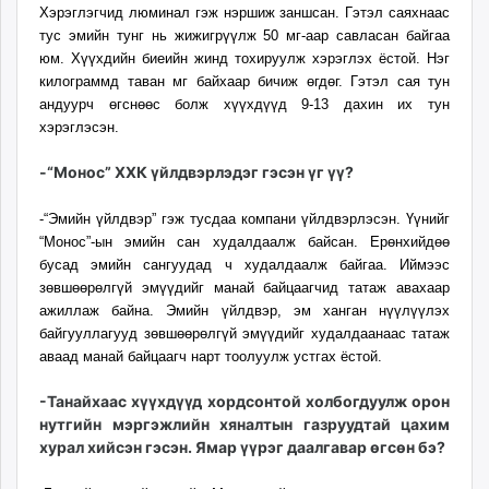
Хэрэглэгчид люминал гэж нэршиж заншсан. Гэтэл саяхнаас
тус эмийн тунг нь жижигрүүлж 50 мг-аар савласан байгаа
юм. Хүүхдийн биеийн жинд тохируулж хэрэглэх ёстой. Нэг
килограммд таван мг байхаар бичиж өгдөг. Гэтэл сая тун
андуурч өгснөөс болж хүүхдүүд 9-13 дахин их тун
хэрэглэсэн.
-“Монос” ХХК үйлдвэрлэдэг гэсэн үг үү?
-“Эмийн үйлдвэр” гэж тусдаа компани үйлдвэрлэсэн. Үүнийг
“Монос”-ын эмийн сан худалдаалж байсан. Ерөнхийдөө
бусад эмийн сангуудад ч худалдаалж байгаа. Иймээс
зөвшөөрөлгүй эмүүдийг манай байцаагчид татаж авахаар
ажиллаж байна. Эмийн үйлдвэр, эм ханган нүүлүүлэх
байгууллагууд зөвшөөрөлгүй эмүүдийг худалдаанаас татаж
аваад манай байцаагч нарт тоолуулж устгах ёстой.
-Танайхаас хүүхдүүд хордсонтой холбогдуулж орон
нутгийн мэргэжлийн хяналтын газруудтай цахим
хурал хийсэн гэсэн. Ямар үүрэг даалгавар өгсөн бэ?