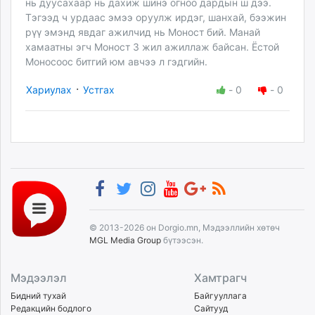
нь дуусахаар нь дахиж шинэ огноо дардын ш дээ.
Тэгээд ч урдаас эмээ оруулж ирдэг, шанхай, бээжин
рүү эмэнд явдаг ажилчид нь Моност бий. Манай
хамаатны эгч Моност 3 жил ажиллаж байсан. Ёстой
Моносоос битгий юм авчээ л гэдгийн.
·
Хариулах
Устгах
-
0
-
0
© 2013-2026 он Dorgio.mn, Мэдээллийн хөтөч
MGL Media Group
бүтээсэн.
Мэдээлэл
Хамтрагч
Бидний тухай
Байгууллага
Редакцийн бодлого
Сайтууд