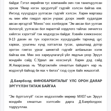
байдаг. Гэтэл өөрийгөө тус компанийн эмч гэж танилцуулсан
эрхэм “Ямар нэгэн эрсдэлгүй” гэдгийг хэлсэн байгаа юм.
Ингээд хүүхдэдээ уулгасан гэдгийг хэлсэн. Харин маргааш
нь мөн ийм гомдол ирсэн учраас дээрх эмийг худалдаж
авсан иргэдтэй “Монос”-оос холбогдож “Эм авсан бол уулгаж
болохгүй, уулгасан бол яаралтай хордлого тайлах эмчилгээ
хийлгэх хэрэгтэй” гэж мэдэгдсэн байдаг. Хэвийн хэмжээнээс
9-13 дахин их тун хэрэглэсэн хүүхдүүдийн тархинд цус
харвах, уушгины хүнд хатгалгаа тусах, цаашлаад дотор
эрхтэн гэмтэх урхаг шинжтэй гэдгийг албаныхан хэлж
байгаа юм. Мөн энэ хариуцлагагүй үйл явдлын үеэр Эрүүл
мэндийн сайд С.Удвал ам нээсэнгүй. Харин дэд сайд
Ж.Амарсанаа нь “Мэргэжлийн хяналтын байцаагч нар нь
мэдэхгүй байхад би яах ч билээ” гээд сууж байх жишээтэй.
Д.Баярболд: ФИНОБАРБИТАЛЫГ УЛС ОРОН ДАЯАР
ЭРГҮҮЛЭН ТАТАЖ БАЙГАА
“Эм бүртгэлгүй” гэсэн мэдээллийн мөрөөр МХЕГ-ын Эрүүл
мэндийн хяналтын хэлтсийн дарга Д.Баярболдоос
тодрууллаа.