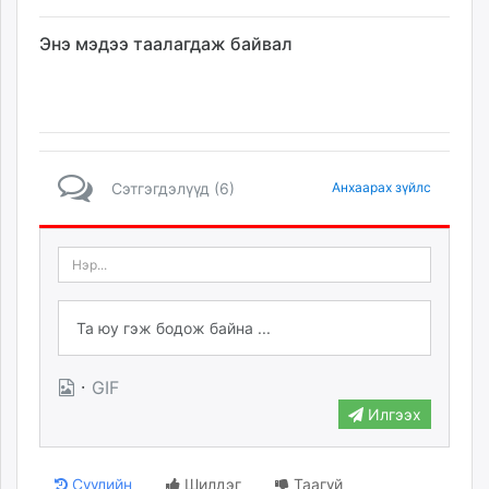
Энэ мэдээ таалагдаж байвал
Сэтгэгдэлүүд (6)
Анхаарах зүйлс
·
GIF
Илгээх
Сүүлийн
Шилдэг
Таагүй