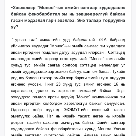
-Хэвлэлээр “Монос”-ын эмийн сангаар худалдаалж
байсан фенобарбитал эм нь зөвшөөрөлгүй байсан
гэсэн мэдээлэл гарч эхэллээ. Энэ талаар тодруулна
уу?
-“Гурван гал” эмнэлгийн урд байрлалтай 78-А байранд
үйлчилгээ явуулдаг “Монос”-ын эмийн сангаас эм худалдаж
авсан иргэдийн гомдлын дагуу асуудал илэрсэн . Сэтгэцэд
нөлөөлдөг эмийг жороор өгөх хуультай. “Монос” компанийн
хувьд тус эмийн сангаа сонгоод сэтгэцэд нөлөөлдөг уг
эмийг худалдаалахаар зохион байгуулсан юм билээ. Тухайн
үед юу болсон гэхээр эмийн жор баригч эмийн тунг андуурч
өгснөөс үүссэн. Нийт 23 хүнд тус эмийг өгснөөс 16 нь
хэрэглэсэн, долоо нь хэрэглэж амжаагүй байсан. Эцэг
эхчүүдээс гомдол ирсэн даруйд “Монос” компанийнхан эм
авсан иргэдтэй холбогдож хэрэглэхгүй байхыг сануулсан.
Одоогоор хоёр хүүхэд ЭХЭМҮТ-ийн сэхээний тасагт
эмчлүүлж байна. Нэг нь нярайн тасагт, нөгөө нь нярайн
дотрын тасгийн сэхээнд эмчлүүлж байна. Эмийн сангаар
худалдаалж байсан фенобарбиталын хувьд Монгол Улсын
эмийн бүртгэлд бүртгэлгүй байсан. Аливаа эмийг эмийн