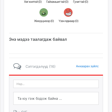
Хөгжилтэй (
0
)
Гайхамшигтай (
0
)
Гунигтай (
0
)
Жихүүцмээр (
0
)
Үзэн ядмаар (
0
)
Энэ мэдээ таалагдаж байвал
Сэтгэгдэлүүд (16)
Анхаарах зүйлс
·