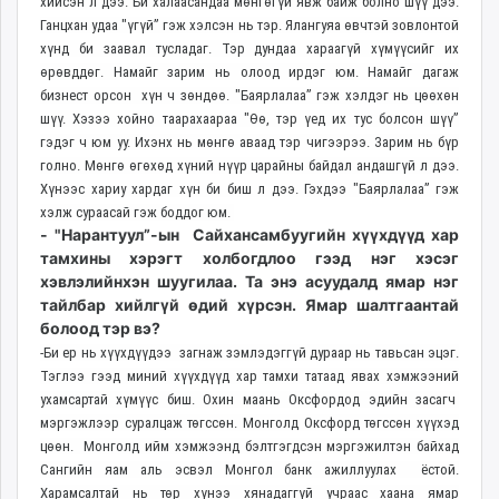
хийсэн л дээ. Би халаасандаа мөнгөгүй явж байж болно шүү дээ.
Ганцхан удаа "үгүй” гэж хэлсэн нь тэр. Ялангуяа өвчтэй зовлонтой
хүнд би заавал тусладаг. Тэр дундаа хараагүй хүмүүсийг их
өрөвддөг. Намайг зарим нь олоод ирдэг юм. Намайг дагаж
бизнест орсон хүн ч зөндөө. "Баярлалаа” гэж хэлдэг нь цөөхөн
шүү. Хэзээ хойно таарахаараа "Өө, тэр үед их тус болсон шүү”
гэдэг ч юм уу. Ихэнх нь мөнгө аваад тэр чигээрээ. Зарим нь бүр
голно. Мөнгө өгөхөд хүний нүүр царайны байдал андашгүй л дээ.
Хүнээс хариу хардаг хүн би биш л дээ. Гэхдээ "Баярлалаа” гэж
хэлж сураасай гэж боддог юм.
- "Нарантуул”-ын Сайхансамбуугийн хүүхдүүд хар
тамхины хэрэгт холбогдлоо гээд нэг хэсэг
хэвлэлийнхэн шуугилаа. Та энэ асуудалд ямар нэг
тайлбар хийлгүй өдий хүрсэн. Ямар шалтгаантай
болоод тэр вэ?
-Би ер нь хүүхдүүдээ загнаж зэмлэдэггүй дураар нь тавьсан эцэг.
Тэглээ гээд миний хүүхдүүд хар тамхи татаад явах хэмжээний
ухамсартай хүмүүс биш. Охин маань Оксфордод эдийн засагч
мэргэжлээр суралцаж төгссөн. Монголд Оксфорд төгссөн хүүхэд
цөөн. Монголд ийм хэмжээнд бэлтгэгдсэн мэргэжилтэн байхад
Сангийн яам аль эсвэл Монгол банк ажиллуулах ёстой.
Харамсалтай нь төр хүнээ хянадаггүй учраас хаана ямар