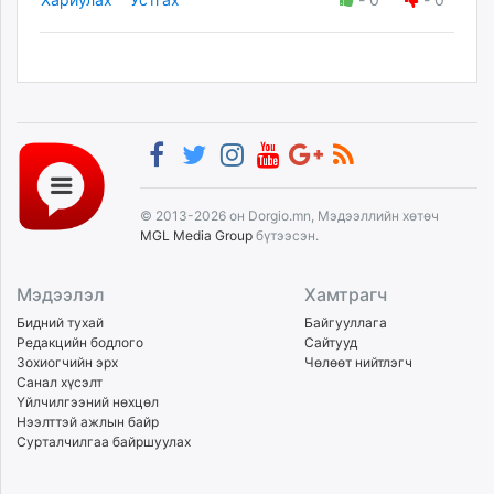
© 2013-2026 он Dorgio.mn, Мэдээллийн хөтөч
MGL Media Group
бүтээсэн.
Мэдээлэл
Хамтрагч
Бидний тухай
Байгууллага
Редакцийн бодлого
Сайтууд
Зохиогчийн эрх
Чөлөөт нийтлэгч
Санал хүсэлт
Үйлчилгээний нөхцөл
Нээлттэй ажлын байр
Сурталчилгаа байршуулах