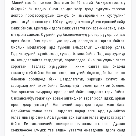
-Миний нас болчихлоо. Энэ жил би 49 настай. Амьдрал гэж юу
байдгийг би мэднэ. Онол ярьдаг хоёр дээд сургууль төгссөн
доктор профессоруудын хажууд би амьдралын их сургуулийг
дипломгүй төгссөн хүн. 100 хүн удирдаж үзээгүй хүн ерөнхий сайд
хийж байсан. Бригадын дарга хийж үзээгүй хүн ерөнхий сайд, УИХ-
ын дарга хийсэн. Сүүлийн үед бизнесменүүд улс төр рүү орлоо гэж
ярих болж. Энэ яриаг улс төрчид өөрсдөө л гаргаж байгаа.
Онолын мэдлэгээр ард түмний амьдралыг шийдсээр удлаа.
Гаднын хуулийг хуулбарлаад хүчээр баталж байна. Тэдгээр хуулиуд
нь амьдралтайгаа таардаггүй, зөрчилддөг. Энэ гажуудлыг засах
хэрэгтэй. Тэдгээр хүмүүсийн хийж байгаа юм бидэнд
таалагдахгүй байна. Нөгөө талаар нэг үеийг бодоход би бизнестээ
биечлэн оролцоод байх шаардлагагүй, хариуцах хүмүүс нь
хариуцаад хийчихэж байна. Харьцангуй чөлөөт цаг ихтэй боллоо.
Улс орныхоо амьдралд оролцоотой байх шаардлага гарч байна.
Сайхансамбуу гэдэг хүн арван аяганд нэг зэрэг хоол идэж, арван
орон дээр унтахгүй. Нэг хүний хэрэгцээ гэдэг маш бага.
Өөрийнхөө төлөө явах шаардлага надад алга. Ард түмнийхээ
төлөө явмаар байна. Ард түмний эрх ашгийн төлөө дуугарах хэрэг
байна. Би сантехникийн слесариас нь ажлыг эхлэсэн. Дулаан
хөнжлөөсөө цухуйж тав алдаж үзээгүй өнөөдрийн дарга сайд