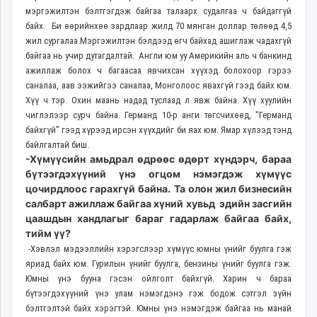
мэргэжилтэн бэлтгэгдэж байгаа талаарх судалгаа ч байдаггүй
байх. Би өөрийнхөө зардлаар жилд 70 мянган доллар төлөөд 4,5
жил сургалаа.Мэргэжилтэн бэлдээд өгч байхад ашиглаж чадахгүй
байгаа нь учир дутагдалтай. Англи юм уу Америкийн аль ч банкинд
ажиллаж болох ч багаасаа явчихсан хүүхэд болохоор гэрээ
саналаа, аав ээжийгээ саналаа, Монголоос явахгүй гээд байх юм.
Хүү ч тэр. Охин маань надад туслаад л явж байна. Хүү хуулийн
чиглэлээр сурч байна. Германд 10-р анги төгсчихөөд, "Германд
байхгүй” гээд хүрээд ирсэн хүүхдийг би яах юм. Ямар хүлээд тэнд
байлгалтай биш.
-Хүмүүсийн амьдрал өдрөөс өдөрт хүндэрч, бараа
бүтээгдэхүүний үнэ огцом нэмэгдэж хүмүүс
цочирдлоос гарахгүй байна. Та олон жил бизнесийн
салбарт ажиллаж байгаа хүний хувьд эдийн засгийн
цаашдын хандлагыг бараг гадарлаж байгаа байх,
тийм үү?
-Хэвлэл мэдээллийн хэрэгслээр хүмүүс юмны үнийг буулга гэж
яриад байх юм. Гурилын үнийг буулга, бензины үнийг буулга гэж.
Юмны үнэ бууна гэсэн ойлголт байхгүй. Харин ч бараа
бүтээгдэхүүний үнэ улам нэмэгдэнэ гэж бодож сэтгэл зүйн
бэлтгэлтэй байх хэрэгтэй. Юмны үнэ нэмэгдэж байгаа нь манай