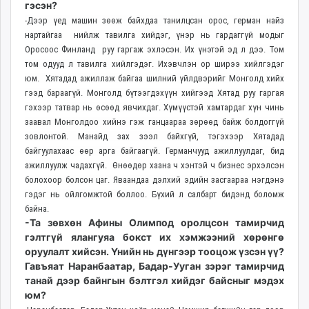
гэсэн?
-Дээр үед машин зөөж байхдаа танилцсан орос, герман найз
нартайгаа нийлж тавилга хийдэг, үнэр нь гардаггүй модыг
Оросоос Финланд руу гаргаж эхлэсэн. Их үнэтэй эд л дээ. Том
том одууд л тавилга хийлгэдэг. Ихэвчлэн ор ширээ хийлгэдэг
юм. Хятадад ажиллаж байгаа шилний үйлдвэрийг Монголд хийх
гээд бараагүй. Монголд бүтээгдэхүүн хийгээд Хятад руу гаргая
гэхээр татвар нь өсөөд явчихдаг. Хүмүүстэй хамтардаг хүн чинь
заавал Монголдоо хийнэ гэж ганцаараа зөрөөд байж болдоггүй
зовлонтой. Манайд зах зээл байхгүй, тэгэхээр Хятадад
байгуулахаас өөр арга байгаагүй. Германчууд ажиллуулдаг, бид
ажиллуулж чадахгүй. Өнөөдөр хаана ч хэнтэй ч бизнес эрхэлсэн
болохоор болсон цаг. Яваандаа дэлхий эдийн засгаараа нэгдэнэ
гэдэг нь ойлгомжтой боллоо. Бүхий л салбарт бидэнд боломж
байна.
-Та зөвхөн Афины Олимпод оролцсон тамирчид
гэлтгүй ялангуяа бокст их хэмжээний хөрөнгө
оруулалт хийсэн. Үнийн нь дүнгээр тооцож үзсэн үү?
Гавъяат Наранбаатар, Бадар-Ууган зэрэг тамирчид
танай дээр байнгын бэлтгэл хийдэг байсныг мэдэх
юм?