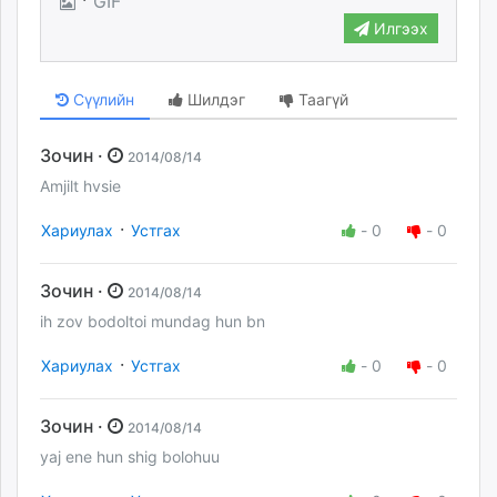
GIF
Илгээх
Сүүлийн
Шилдэг
Таагүй
Зочин ·
2014/08/14
Amjilt hvsie
·
Хариулах
Устгах
-
0
-
0
Зочин ·
2014/08/14
ih zov bodoltoi mundag hun bn
·
Хариулах
Устгах
-
0
-
0
Зочин ·
2014/08/14
yaj ene hun shig bolohuu