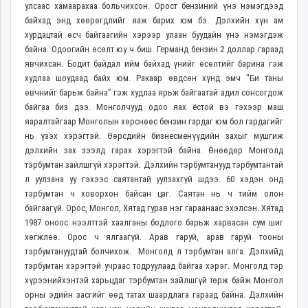
улсаас хамаарахаа больчихсон. Орост бензиний үнэ нэмэгдээд
байхад энд хөөрөгдлийг яаж барих юм бэ. Дэлхийн хүн ам
хурдацтай өсч байгаагийн хэрээр улаан буудайн үнэ нэмэгдэж
байна. Одоогийн өсөлт юу ч биш. Германд бензин 2 доллар гараад
явчихсан. Бодит байдал ийм байхад үнийг өсөлтийг барина гэж
худлаа шоудаад байх юм. Ракаар өвдсөн хүнд эмч "Би таны
өвчнийг барьж байна” гэж худлаа ярьж байгаатай адил сонсогдож
байгаа биз дээ. Монголчууд одоо яах ёстой вэ гэхээр маш
яаралтайгаар Монголын хөрснөөс бензин гардаг юм бол гардагийг
нь үзэх хэрэгтэй. Өөрсдийн бизнесменүүдийн захыг мушгиж
дэлхийн зах зээлд гарах хэрэгтэй байна. Өнөөдөр Монголд
тэрбумтан зайлшгүй хэрэгтэй. Дэлхийн тэрбумтанууд тэрбумтантай
л уулзана уу гэхээс саятантай уулзахгүй шдээ. 60 хэдэн онд
тэрбумтан ч ховорхон байсан цаг. Саятан нь ч тийм олон
байгаагүй. Орос, Монгол, Хятад гурав нэг гараанаас эхэлсэн. Хятад
1987 оноос нээлттэй хаалганы бодлого барьж харвасан сум шиг
хөгжлөө. Орос ч ялгаагүй. Арав гаруй, арав гаруй тооны
тэрбумтануудтай болчихож. Монголд л тэрбумтан алга. Дэлхийд
тэрбумтан хэрэгтэй учраас тодруулаад байгаа хэрэг. Монголд тэр
хүрээнийхэнтэй харьцдаг тэрбумтан зайлшгүй төрж байж Монгол
орны эдийн засгийг өөд татах шаардлага гараад байна. Дэлхийн