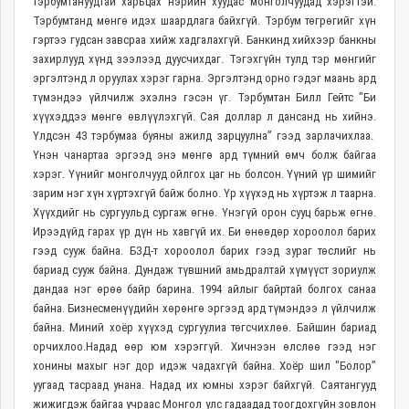
тэрбумтануудтай харьцах нэрийн хуудас монголчуудад хэрэгтэй.
Тэрбумтанд мөнгө идэх шаардлага байхгүй. Тэрбум төгрөгийг хүн
гэртээ гудсан завсраа хийж хадгалахгүй. Банкинд хийхээр банкны
захирлууд хүнд зээлээд дуусчихдаг. Тэгэхгүйн тулд тэр мөнгийг
эргэлтэнд л оруулах хэрэг гарна. Эргэлтэнд орно гэдэг маань ард
түмэндээ үйлчилж эхэлнэ гэсэн үг. Тэрбумтан Билл Гейтс "Би
хүүхэддээ мөнгө өвлүүлэхгүй. Сая доллар л дансанд нь хийнэ.
Үлдсэн 43 тэрбумаа буяны ажилд зарцуулна” гээд зарлачихлаа.
Үнэн чанартаа эргээд энэ мөнгө ард түмний өмч болж байгаа
хэрэг. Үүнийг монголчууд ойлгох цаг нь болсон. Үүний үр шимийг
зарим нэг хүн хүртэхгүй байж болно. Үр хүүхэд нь хүртэж л таарна.
Хүүхдийг нь сургуульд сургаж өгнө. Үнэгүй орон сууц барьж өгнө.
Ирээдүйд гарах үр дүн нь хавгүй их. Би өнөөдөр хороолол барих
гээд сууж байна. БЗД-т хороолол барих гээд зураг төслийг нь
бариад сууж байна. Дундаж түвшний амьдралтай хүмүүст зориулж
дандаа нэг өрөө байр барина. 1994 айлыг байртай болгох санаа
байна. Бизнесменүүдийн хөрөнгө эргээд ард түмэндээ л үйлчилж
байна. Миний хоёр хүүхэд сургуулиа төгсчихлөө. Байшин бариад
орчихлоо.Надад өөр юм хэрэггүй. Хичнээн өлслөө гээд нэг
хонины махыг нэг дор идэж чадахгүй байна. Хоёр шил "Болор”
уугаад тасраад унана. Надад их юмны хэрэг байхгүй. Саятангууд
жижигдэж байгаа учраас Монгол улс гадаадад тоогдохгүйн зовлон