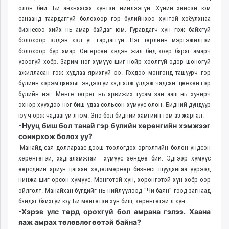
олон бий. Би анхнаасаа хүнтэй нийлээгүй. Хүний хийсэн юм
санаанд таардаггүй болохоор гэр бүлийнхээ хүнтэй хоёулхнаа
бизнесээ хийх нь амар байдаг юм. Гуравдагч хүн гэж байхгүй
болохоор элдэв хэл үг гардаггүй. Нэг төрлийн мэргэжилтэй
болохоор бүр амар. Өнгөрсөн хэдэн жил бид хоёр бараг амарч
үзээгүй хоёр. Зарим нэг хүмүүс шиг нойр хоолгүй өдөр шөнөгүй
ажилласан гэж худлаа ярихгүй ээ. Гэхдээ мөнгөнд ташуурч гэр
бүлийн хэрэм цайзыг эвдээгүй хадгалж үлдэж чадсан цөөхөн гэр
бүлийн нэг. Мөнгө төгрөг нь арвижих тусам зан ааш нь хувирч
эхнэр хүүхдээ нэг биш удаа сольсон хүмүүс олон. Бидний дундуур
юу ч орж чадаагүй л юм. Энэ бол бидний хамгийн том аз жаргал.
-Нууц биш бол танай гэр бүлийн хөрөнгийн хэмжээг
сонирхож болох уу?
-Манайд сая доллараас дээш тоологдох эргэлтийн болон үндсэн
хөрөнгөтэй, хадгаламжтай хүмүүс зөндөө бий. Эдгээр хүмүүс
өөрсдийн ариун цагаан хөдөлмөрөөр бизнест шуудайгаа үүрээд
нинжа шиг орсон хүмүүс. Мөнгөтэй хүн, хөрөнгөтэй хүн хоёр өөр
ойлголт. Манайхан бүгдийг нь нийлүүлээд "Чи баян” гээд загнаад
байдаг байхгүй юу. Би мөнгөтэй хүн биш, хөрөнгөтэй л хүн.
-Хэрэв улс төрд орохгүй бол амрана гэлээ. Хаана
яаж амрах төлөвлөгөөтэй байна?