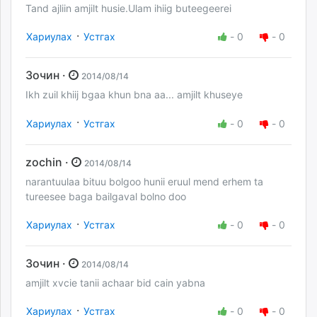
Tand ajliin amjilt husie.Ulam ihiig buteegeerei
·
Хариулах
Устгах
-
0
-
0
Зочин ·
2014/08/14
Ikh zuil khiij bgaa khun bna aa... amjilt khuseye
·
Хариулах
Устгах
-
0
-
0
zochin ·
2014/08/14
narantuulaa bituu bolgoo hunii eruul mend erhem ta
tureesee baga bailgaval bolno doo
·
Хариулах
Устгах
-
0
-
0
Зочин ·
2014/08/14
amjilt xvcie tanii achaar bid cain yabna
·
Хариулах
Устгах
-
0
-
0