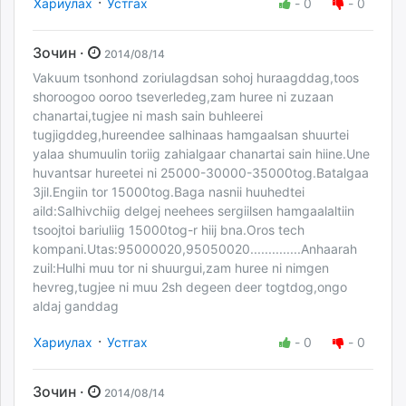
·
Хариулах
Устгах
-
0
-
0
Зочин ·
2014/08/14
Vakuum tsonhond zoriulagdsan sohoj huraagddag,toos
shoroogoo ooroo tseverledeg,zam huree ni zuzaan
chanartai,tugjee ni mash sain buhleerei
tugjigddeg,hureendee salhinaas hamgaalsan shuurtei
yalaa shumuulin toriig zahialgaar chanartai sain hiine.Une
huvantsar hureetei ni 25000-30000-35000tog.Batalgaa
3jil.Engiin tor 15000tog.Baga nasnii huuhedtei
aild:Salhivchiig delgej neehees sergiilsen hamgaalaltiin
tsoojtoi bariuliig 15000tog-r hiij bna.Oros tech
kompani.Utas:95000020,95050020..............Anhaarah
zuil:Hulhi muu tor ni shuurgui,zam huree ni nimgen
hevreg,tugjee ni muu 2sh degeen deer togtdog,ongo
aldaj ganddag
·
Хариулах
Устгах
-
0
-
0
Зочин ·
2014/08/14