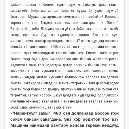
байшин тэгээд л болоо. Уурын зуух ч байхгүй. Урьд талын
unuudur.mn
цагдаагийн байрнаас халдаг байсныг сүүлд би уурын зуухтай
isee.mn
болгосон. Муудаад хагарчихсан цементэнд тал талбайтай. Ерөөсөө
mglradio.com
хөрөнгө нь тэр. Тендерт хоёр компани шалгарсан нь "Женко”
fact.mn
Баттулга бид хоёр. Баттулга орохгүй гэж байснаа гэнэт орж намайг
itoim.mn
сандаргадаг юм. Дуудлага худалдаанд орлоо. Тав таван зуун
tumen.mn
мянгаар нэмж явсаар өрсөлдөгч маань 47 саяыг дуудаад зогссон.
Манайх 49 саяар ялсан. 1995 оны 49 сая гэдэг одоогийн ханшаар
shuum.mn
дөрвөн зуун миллиардтай тэнцэх байх шүү. Бинзен хоёр төгрөг
times.mn
байсан гээд бод л доо. Би өөрөөсөө айж байсан. 49 сая төгрөгөө
tvmongolia.mn
алдчихвал яана гэж бодогдож дотор эвгүйрч байсан шүү. Хотын
mass.mn
захиргааны Өмч хувьчлалын комиссынхон хамгийн анхны
unegui.mn
хамгийн өндөр үнэтэй хувьчлал боллоо гэж өөрсдөө тэмдэглэж
байсан. Тэгэхэд зах жилд 700 мянган төгрөгийн татвар улсад өгдөг
assa.mn
байсан гээд бодохоор дэндүү ашиггүй наймаа. Хувьдаа 29-хөн сая
toim.mn
төгрөгтэй, халаас хоосон шахуу дуудлага худалдаанд оролцчихсон
tac.mn
хүн чинь банкнаас зээл авлаа. Найз нөхдөөсөө зээллээ. Бөөн юм
paparazzi.mn
болж байж мөнгийг нь эвлүүлж өгсөн.
unread.today
-"Нарантуул” захыг 480 сая доллараар боссон гэж
сонсч байсан санагдана. Энэ хэр бодитой тоо вэ?
Машины наймаанд хамтарч байсан герман нөхдүүд