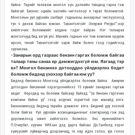
байна. Төрийг төлөөлж монгол хүн дэлхийн тавцанд гарна гэж
байхгүй. Бизнес эдийн засгийн чиглэлээр л гарах боломжтой.
Монголын уул уурхайн салбарт гадныхны анхаарлыг чиглүүлэхэд
тун ч дөхөж байсан юмсан. Тавантолгойг -Энержи Ресурс”-ээр
хийлгэчих боломжийг алдана гэдэг хайран. Нэг талаараа
монголчууд бид азгүй улс. Манайх гаднын нэг том компани оруулж
ирсэн, танай Тавантолгойг харж байж болно гээд гэдийгээд
суучихлаа.
-Занарын орд газраас бензин гаргах боломж байгаа
талаар таны санаа ер дэмжигдэхгүй юм. Яагаад тэр
вэ? Монгол бензинээ дотооддоо үйлдвэрлэх бодит
боломж бидэнд үнэхээр байгаа юм уу?
Бидэнд бензинээ Монголд үйлдвэрлэх боломж байна. Америк
дотоодын бензиний хэрэгцээнийхээ 15 хувийг занараас гаргаж
авдаг. Өөрсдөд нь боломж байсаар байхад "За бензин гаргачих
компани байна уу” гээд асуучих зоригтой хүн манайд алга.
Бизнесменүүд бидэнд төрийн дэмжлэг алга. Бидний дуу хоолой
болж байгаа Уул уурхайн ассиоциацынхныг олигархиуд гэж зад
доромжлоод ажил хийлгэхээ болилоо. Экс ерөнхийлөгч
П.Очирбат, хуучин УИХ-ын дэд дарга байсан До.Ганболд зэрэг
хүмүүсийг луйварчид дээрэмчид, та нар идэх гэлээ, уух гэлээ