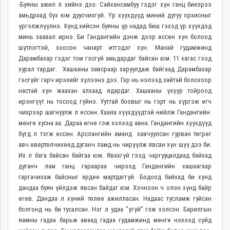
-Буяны ажил л хийнэ дээ. Сайхансамбуу гэдэг хүн ганц биеэрээ
амьдраад бүх юм дуусчихгүй. Үр хүүхдүүд миний дутуу орхисныг
үргэлжлүүлнэ. Хүнд хийсэн буяны үр надад биш гэхэд үр хүүхдэд
минь заавал ирнэ. Би Гандангийн дэнж дээр өссөн хүн болоод
шүтлэгтэй, хоосон чанарт итгэдэг хүн. Манай гудамжинд
Дарамбазар гэдэг том гэсгүй амьдардаг байсан юм. 11 хагас гээд
хурал тардаг. Хашааны завсраар харуулдаж байгаад Дарамбазар
гэсгүйг гарч ирэхийг хүлээнэ дээ. Гэр нь нэлээд зайтай болохоор
настай хүн жаахан алхаад ядардаг. Хашааны үзүүр тойроод
ирэнгүүт нь тосоод гүйнэ. Ууттай боовыг нь гэрт нь хүргэж өгч
чихрээр шагнуулж л өссөн. Хааяа хүүхдүүдтэй нийлж Гандангийн
мөнгө хусна аа. Дараа өгнө гэж хэлээд авна. Гандангийн хүүхдүүд
бүгд л тэгж өссөн. Арслангийн аманд хавчуулсан гурван төгрөг
авч өвөртөлчихөөд дуганч ламд нь чирүүлж явсан хүн шүү дээ би.
Их л бага байсан байгаа юм. Явахгүй гээд чаргууцалдаад байхад
дуганч лам ганц гараараа чирээд Гандангийн хашаагаар
гаргачихаж байсныг ердөө мартдаггүй. Бодоод байхад би хүнд
дандаа буян үйлдэж явсан байдаг юм. Хэчнээн ч олон хүнд байр
өгөв. Дандаа л хүний төлөө ажилласан. Надаас тусламж гуйсан
болгонд нь би тусалсан. Нэг л удаа "үгүй” гэж хэлсэн. Барилгын
яамны гадаа барьж аваад гадаа гудамжинд мөнгө нэхээд сүйд