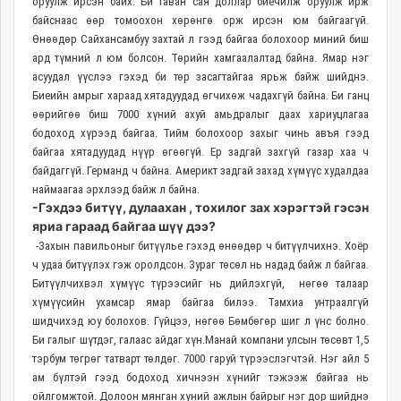
оруулж ирсэн байх. Би таван сая доллар биечилж оруулж ирж
байснаас өөр томоохон хөрөнгө орж ирсэн юм байгаагүй.
Өнөөдөр Сайхансамбуу захтай л гээд байгаа болохоор миний биш
ард түмний л юм болсон. Төрийн хамгаалалтад байна. Ямар нэг
асуудал үүслээ гэхэд би төр засагтайгаа ярьж байж шийднэ.
Биеийн амрыг хараад хятадуудад өгчихөж чадахгүй байна. Би ганц
өөрийгөө биш 7000 хүний ахуй амьдралыг даах хариуцлагаа
бодоход хүрээд байгаа. Тийм болохоор захыг чинь авъя гээд
байгаа хятадуудад нүүр өгөөгүй. Ер задгай захгүй газар хаа ч
байдаггүй. Германд ч байна. Америкт задгай захад хүмүүс худалдаа
наймаагаа эрхлээд байж л байна.
-Гэхдээ битүү, дулаахан , тохилог зах хэрэгтэй гэсэн
яриа гараад байгаа шүү дээ?
-Захын павильоныг битүүлье гэхэд өнөөдөр ч битүүлчихнэ. Хоёр
ч удаа битүүлэх гэж оролдсон. Зураг төсөл нь надад байж л байгаа.
Битүүлчихвэл хүмүүс түрээсийг нь дийлэхгүй, нөгөө талаар
хүмүүсийн ухамсар ямар байгаа билээ. Тамхиа унтраалгүй
шидчихэд юу болохов. Гүйцээ, нөгөө Бөмбөгөр шиг л үнс болно.
Би галыг шүтдэг, галаас айдаг хүн.Манай компани улсын төсөвт 1,5
тэрбум төгрөг татварт төлдөг. 7000 гаруй түрээслэгчтэй. Нэг айл 5
ам бүлтэй гээд бодоход хичнээн хүнийг тэжээж байгаа нь
ойлгомжтой. Долоон мянган хүний ажлын байрыг нэг дор шийднэ