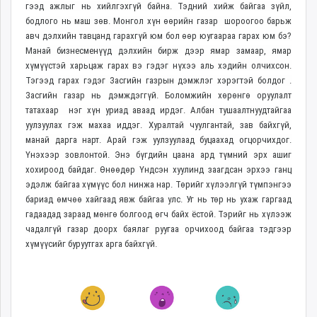
гээд ажлыг нь хийлгэхгүй байна. Тэдний хийж байгаа зүйл,
бодлого нь маш зөв. Монгол хүн өөрийн газар шороогоо барьж
авч дэлхийн тавцанд гарахгүй юм бол өөр юугаараа гарах юм бэ?
Манай бизнесменүүд дэлхийн бирж дээр ямар замаар, ямар
хүмүүстэй харьцаж гарах вэ гэдэг нүхээ аль хэдийн олчихсон.
Тэгээд гарах гэдэг Засгийн газрын дэмжлэг хэрэгтэй болдог .
Засгийн газар нь дэмждэггүй. Боломжийн хөрөнгө оруулалт
татахаар нэг хүн уриад аваад ирдэг. Албан тушаалтнуудтайгаа
уулзуулах гэж махаа иддэг. Хуралтай чуулгантай, зав байхгүй,
манай дарга нарт. Арай гэж уулзуулаад буцаахад огцорчихдог.
Үнэхээр зовлонтой. Энэ бүгдийн цаана ард түмний эрх ашиг
хохироод байдаг. Өнөөдөр Үндсэн хуулинд заагдсан эрхээ ганц
эдэлж байгаа хүмүүс бол нинжа нар. Төрийг хүлээлгүй түмпэнгээ
бариад өмчөө хайгаад явж байгаа улс. Уг нь төр нь ухаж гаргаад
гадаадад зараад мөнгө болгоод өгч байх ёстой. Тэрийг нь хүлээж
чадалгүй газар доорх баялаг руугаа орчихоод байгаа тэдгээр
хүмүүсийг буруутгах арга байхгүй.