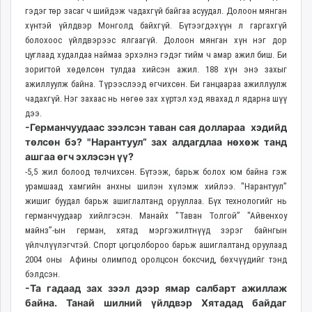
гэдэг төр засаг ч шийдэж чадахгүй байгаа асуудал. Долоон мянган
хүнтэй үйлдвэр Монголд байхгүй. Бүтээгдэхүүн л гаргахгүй
болохоос үйлдвэрээс ялгаагүй. Долоон мянган хүн нэг дор
цуглаад худалдаа наймаа эрхэлнэ гэдэг тийм ч амар ажил биш. Би
зоригтой хөдөлсөн тулдаа хийсэн ажил. 188 хүн энэ захыг
ажиллуулж байна. Түрээслээд өгчихсөн. Би ганцаараа ажиллуулж
чадахгүй. Нэг захаас нь нөгөө зах хүртэл хэд явахад л ядарна шүү
дээ.
-Германчуудаас зээлсэн таван сая доллараа хэдийд
төлсөн бэ? "Нарантуул” зах алдагдлаа нөхөж танд
ашгаа өгч эхлэсэн үү?
-5,5 жил болоод төлчихсөн. Бүтээж, барьж болох юм байна гэж
урамшаад хамгийн анхны шилэн хүлэмж хийлээ. "Нарантуул”
жишиг буудал барьж ашиглалтанд орууллаа. Бүх технологийг нь
германчуудаар хийлгэсэн. Манайх "Таван Толгой” "Айвенхоу
майнз”-ын герман, хятад мэргэжилтнүүд зэрэг байнгын
үйлчлүүлэгчтэй. Спорт цогцолбороо барьж ашиглалтанд оруулаад
2004 оны Афины олимпод оролцсон боксчид, бөхчүүдийг тэнд
бэлдсэн.
-Та гадаад зах зээл дээр ямар салбарт ажиллаж
байна. Танай шилний үйлдвэр Хятадад байдаг