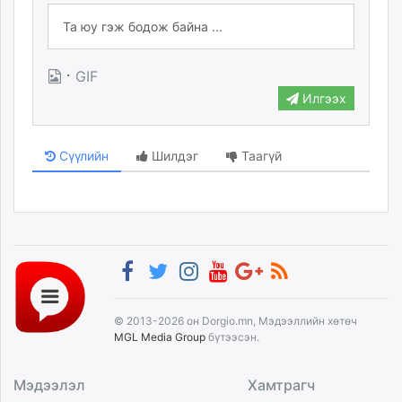
unuudur.mn
isee.mn
mglradio.com
·
GIF
fact.mn
Илгээх
itoim.mn
tumen.mn
shuum.mn
Сүүлийн
Шилдэг
Таагүй
times.mn
tvmongolia.mn
mass.mn
unegui.mn
assa.mn
toim.mn
tac.mn
© 2013-2026 он Dorgio.mn, Мэдээллийн хөтөч
paparazzi.mn
MGL Media Group
бүтээсэн.
unread.today
Мэдээлэл
Хамтрагч