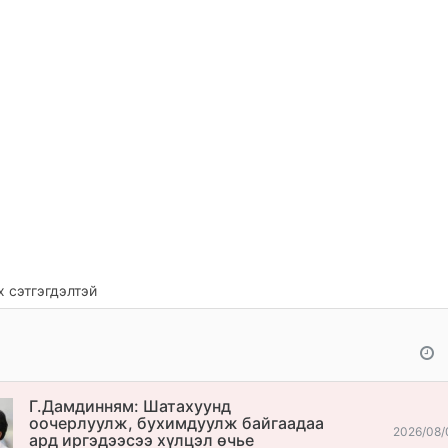
 сэтгэгдэлтэй
Г.Дамдинням: Шатахуунд
оочерлуулж, бухимдуулж байгаадаа
2026/08/
ард иргэдээсээ хүлцэл өчье