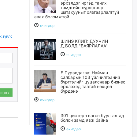
эрхэлдэг иргэд таних
тэмдгийн хүрээгээр
шатахууныг хязгаарлалтгүй
авах боломжтой
өчигдѳр
х зүйлс
ШИНЭ КЛИП: ДУУЧИН
Д.БОЛД "БАЯРЛАЛАА"
өчигдѳр
Б.Пүрэвдагва: Найман
салбарын 103 үйлчилгээний
бүртгэлийг цуцалснаар бизнес
эрхлэхэд таатай нөхцөл
бүрдэнэ
гээх
өчигдѳр
301 цистерн вагон буулгалтад
болон замд явж байна
өчигдѳр