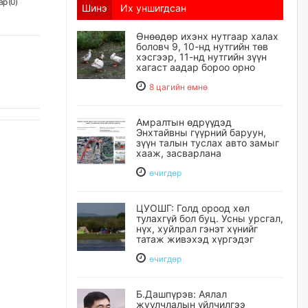
р (
0
)
Шинэ
Их уншигдсан
Өнөөдөр ихэнх нутгаар халах
боловч 9, 10-нд нутгийн төв
хэсгээр, 11-нд нутгийн зүүн
хагаст аадар бороо орно
8 цагийн өмнө
Амралтын өдрүүдэд
Энхтайвны гүүрний баруун,
зүүн талын туслах авто замыг
хааж, засварлана
өчигдѳр
ЦУОШГ: Голд ороод хөл
тулахгүй бол буц. Усны урсгал,
нүх, хуйлрал гэнэт хүнийг
татаж живэхэд хүргэдэг
өчигдѳр
Б.Дашпүрэв: Аялал
жуулчлалын үйлчилгээ