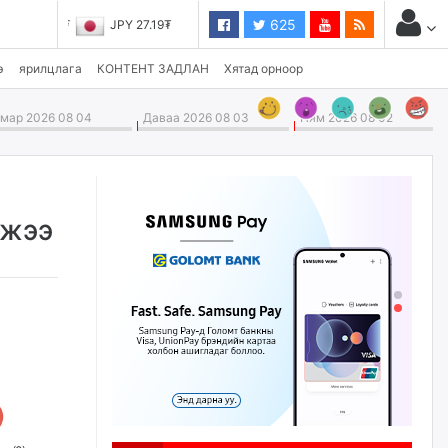
625
JPY 27.19₮
э
ярилцлага
КОНТЕНТ ЗАДЛАН
Хятад орноор
ар 2026 08 04
Даваа 2026 08 03
Ням 2026 08 02
ржээ