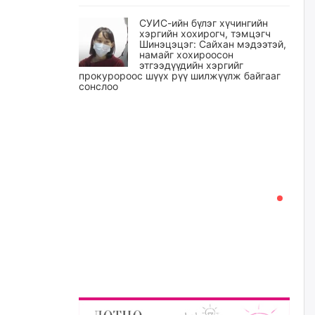
СУИС-ийн бүлэг хүчингийн
хэргийн хохирогч, тэмцэгч
Шинэцэцэг: Сайхан мэдээтэй,
намайг хохироосон
этгээдүүдийн хэргийг
прокуророос шүүх рүү шилжүүлж байгааг
сонслоо
өчигдѳр
Өчигдрийн байдлаар ₮10000
доош дүнгээр шатахууны
худалдан авалт хийсэн 1500
баримт бүртгэгджээ
өчигдѳр
Шатахуун олголтыг 50,000
төгрөгөөр хязгаарласныг
нэмэгдүүлж 100,000 төгрөгт
хүргэхээр судалж байгаа
өчигдѳр