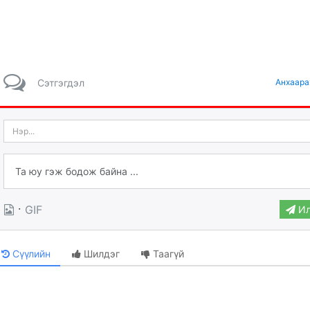
Сэтгэгдэл
Анхаара
·
GIF
Ил
Сүүлийн
Шилдэг
Таагүй