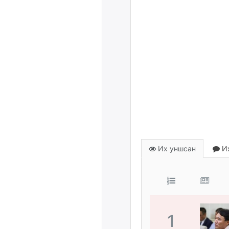
Их уншсан
Их
1