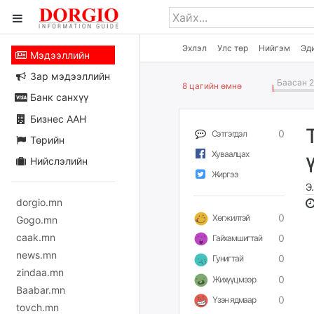
Эхлэл
Улс төр
Нийгэм
Эд
Мэдээллийн
Зар мэдээллийн
Баасан 2
8 цагийн өмнө
Банк санхүү
Бизнес ААН
0
Сэтгэгдэл
Төрийн
Хуваалцах
Нийслэлийн
Жиргээ
Э
dorgio.mn
0
Хөгжилтэй
Gogo.mn
caak.mn
0
Гайхамшигтай
news.mn
0
Гунигтай
zindaa.mn
0
Жихүүцмээр
Baabar.mn
0
Үзэн ядмаар
tovch.mn