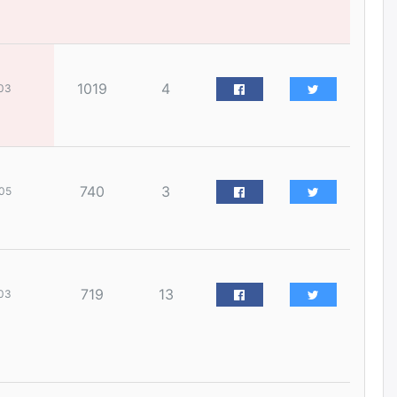
наймдугаар сарын 14-нөөс
ажиллуулж эхэлнэ
уржигдар
1019
4
03
Орон сууц, нийтийн аж ахуй,
авто зам, тохижилт
үйлчилгээний ажилтнуудын
ХАРИЛЦАА хандлагатай
холбоотой ГОМДОЛ их байгааг
дурдлаа
уржигдар
740
3
05
Бариста хийх нь залуусын
дунд яагаад трэнд болов
уржигдар
719
13
03
Өмгөөлөгч Б.Оюунбилэг:
"Урьхан" Б.Чинбат гэж хүн
бизнес хамтрагчаа гүтгэж
хууль хяналтын байгууллагаар
шалгуулж, торны цаана
суулгана гэх мэтээр дарамталдаг