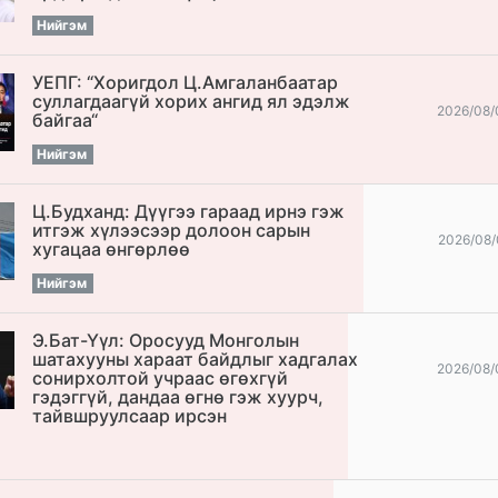
Нийгэм
УЕПГ: “Хоригдол Ц.Амгаланбаатар
cуллагдаагүй хорих ангид ял эдэлж
2026/08/
байгаа“
Нийгэм
Ц.Будханд: Дүүгээ гараад ирнэ гэж
итгэж хүлээсээр долоон сарын
2026/08/
хугацаа өнгөрлөө
Нийгэм
Э.Бат-Үүл: Оросууд Монголын
шатахууны хараат байдлыг хадгалах
2026/08/
сонирхолтой учраас өгөхгүй
гэдэггүй, дандаа өгнө гэж хуурч,
тайвшруулсаар ирсэн