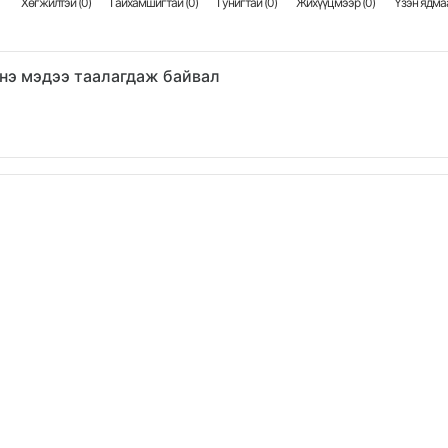
Хөгжилтэй (
0
)
Гайхамшигтай (
0
)
Гунигтай (
0
)
Жихүүцмээр (
0
)
Үзэн ядмаа
нэ мэдээ таалагдаж байвал