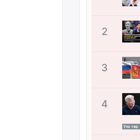
2
3
4
Улс төр