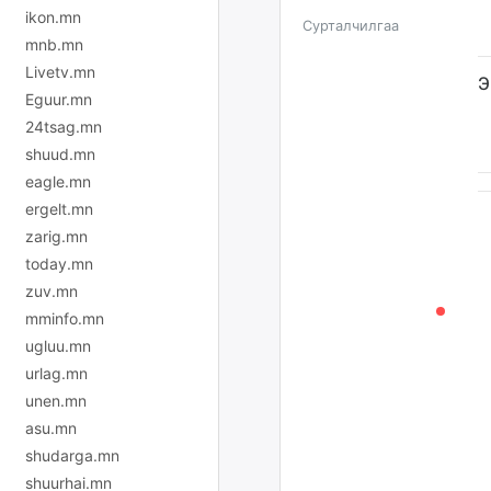
ikon.mn
Сурталчилгаа
mnb.mn
Livetv.mn
Э
Eguur.mn
24tsag.mn
shuud.mn
eagle.mn
ergelt.mn
zarig.mn
today.mn
zuv.mn
mminfo.mn
ugluu.mn
urlag.mn
unen.mn
asu.mn
shudarga.mn
shuurhai.mn