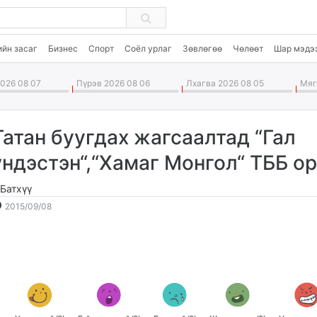
ийн засаг
Бизнес
Спорт
Соёл урлаг
Зөвлөгөө
Чөлөөт
Шар мэдэ
026 08 07
Пүрэв 2026 08 06
Лхагва 2026 08 05
Мягм
Татан буугдах жагсаалтад “Гал
үндэстэн“,“Хамаг Монгол“ ТББ о
.Батхүү
2015-
2026-
2015/09/08
09-
08-
08
08
08:35:10
20:08:14