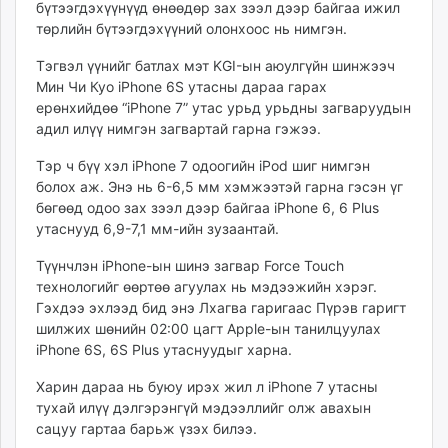
бүтээгдэхүүнүүд өнөөдөр зах зээл дээр байгаа ижил
ikon.mn
төрлийн бүтээгдэхүүний олонхоос нь нимгэн.
mnb.mn
Livetv.mn
Тэгвэл үүнийг батлах мэт KGI-ын аюулгүйн шинжээч
Мин Чи Куо iPhone 6S утасны дараа гарах
Eguur.mn
ерөнхийдөө “iPhone 7” утас урьд урьдны загваруудын
24tsag.mn
адил илүү нимгэн загвартай гарна гэжээ.
shuud.mn
eagle.mn
Тэр ч бүү хэл iPhone 7 одоогийн iPod шиг нимгэн
болох аж. Энэ нь 6-6,5 мм хэмжээтэй гарна гэсэн үг
ergelt.mn
бөгөөд одоо зах зээл дээр байгаа iPhone 6, 6 Plus
zarig.mn
утаснууд 6,9-7,1 мм-ийн зузаантай.
today.mn
zuv.mn
Түүнчлэн iPhone-ын шинэ загвар Force Touch
технологийг өөртөө агуулах нь мэдээжийн хэрэг.
mminfo.mn
Гэхдээ эхлээд бид энэ Лхагва гаригаас Пүрэв гаригт
ugluu.mn
шилжих шөнийн 02:00 цагт Apple-ын танилцуулах
urlag.mn
iPhone 6S, 6S Plus утаснуудыг харна.
unen.mn
Харин дараа нь буюу ирэх жил л iPhone 7 утасны
asu.mn
тухай илүү дэлгэрэнгүй мэдээллийг олж авахын
shudarga.mn
сацуу гартаа барьж үзэх билээ.
shuurhai.mn