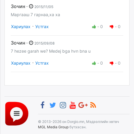
Зочин ·
2015/11/05
Маргааш 7 гарнаа,ха ха
·
Хариулах
Устгах
-
0
-
0
Зочин ·
2015/09/08
7 hezee garah we? Medej bga hvn bna u
·
Хариулах
Устгах
-
0
-
0
© 2013-2026 он Dorgio.mn, Мэдээллийн хөтөч
MGL Media Group
бүтээсэн.