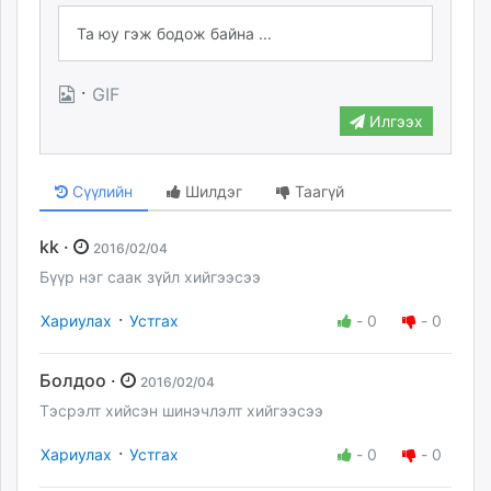
·
GIF
Илгээх
Сүүлийн
Шилдэг
Таагүй
kk ·
2016/02/04
Бүүр нэг саак зүйл хийгээсээ
·
Хариулах
Устгах
-
0
-
0
Болдоо ·
2016/02/04
Тэсрэлт хийсэн шинэчлэлт хийгээсээ
·
Хариулах
Устгах
-
0
-
0