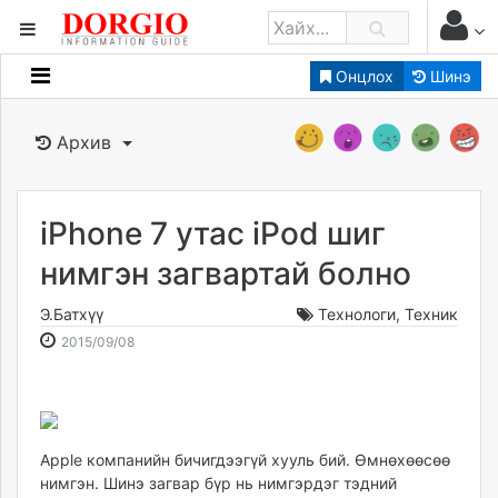
Онцлох
Шинэ
Мэдээллийн
Зар мэдээллийн
Архив
Банк санхүү
Бизнес ААН
Төрийн
iPhone 7 утас iPod шиг
Нийслэлийн
нимгэн загвартай болно
Э.Батхүү
Технологи
,
Техник
dorgio.mn
2015-
2026-
2015/09/08
Gogo.mn
09-
08-
caak.mn
08
07
news.mn
10:46:45
18:33:03
zindaa.mn
Baabar.mn
Apple компанийн бичигдээгүй хууль бий. Өмнөхөөсөө
нимгэн. Шинэ загвар бүр нь нимгэрдэг тэдний
tovch.mn