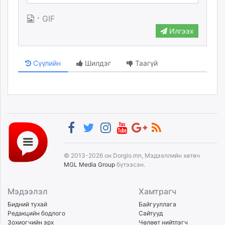
unuudur.mn
·
GIF
isee.mn
Илгээх
mglradio.com
fact.mn
itoim.mn
Сүүлийн
Шилдэг
Таагүй
tumen.mn
shuum.mn
times.mn
tvmongolia.mn
mass.mn
unegui.mn
assa.mn
© 2013-2026 он Dorgio.mn, Мэдээллийн хөтөч
toim.mn
MGL Media Group
бүтээсэн.
tac.mn
paparazzi.mn
Мэдээлэл
Хамтрагч
unread.today
Бидний тухай
Байгууллага
Редакцийн бодлого
Сайтууд
Зохиогчийн эрх
Чөлөөт нийтлэгч