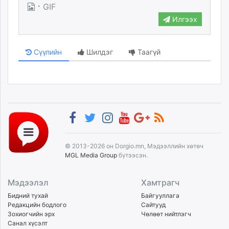
·
GIF
unuudur.mn
Илгээх
isee.mn
mglradio.com
fact.mn
Сүүлийн
Шилдэг
Таагүй
itoim.mn
tumen.mn
shuum.mn
times.mn
tvmongolia.mn
mass.mn
unegui.mn
© 2013-2026 он Dorgio.mn, Мэдээллийн хөтөч
assa.mn
MGL Media Group
бүтээсэн.
toim.mn
tac.mn
Мэдээлэл
Хамтрагч
paparazzi.mn
Бидний тухай
Байгууллага
unread.today
Редакцийн бодлого
Сайтууд
Зохиогчийн эрх
Чөлөөт нийтлэгч
Санал хүсэлт