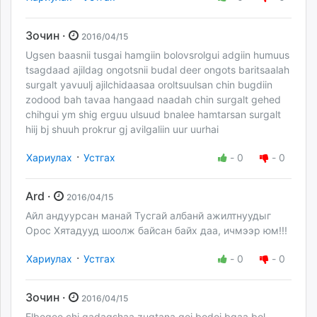
Зочин ·
2016/04/15
Ugsen baasnii tusgai hamgiin bolovsrolgui adgiin humuus
tsagdaad ajildag ongotsnii budal deer ongots baritsaalah
surgalt yavuulj ajilchidaasaa oroltsuulsan chin bugdiin
zodood bah tavaa hangaad naadah chin surgalt gehed
chihgui ym shig erguu ulsuud bnalee hamtarsan surgalt
hiij bj shuuh prokrur gj avilgaliin uur uurhai
·
Хариулах
Устгах
-
0
-
0
Ard ·
2016/04/15
Aйл андуурсан манай Тусгай албанй ажилтнуудыг
Орос Хятадууд шоолж байсан байх даа, ичмээр юм!!!
·
Хариулах
Устгах
-
0
-
0
Зочин ·
2016/04/15
Elbegee chi gadagshaa zugtana gej bodoj bgaa bol