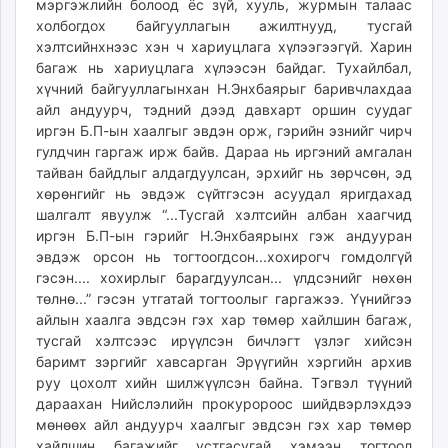
мэргэжлийн болоод ёс зүй, хууль, журмын талаас
unuudur.mn
холбогдох байгууллагын ажилтнууд, тусгай
isee.mn
хэлтсийнхнээс хэн ч хариуцлага хүлээгээгүй. Харин
багаж нь хариуцлага хүлээсэн байдаг. Тухайлбал,
mglradio.com
хүчний байгууллагынхан Н.Энхбаярыг баривчлахдаа
fact.mn
айл андуурч, тэдний дээд давхарт оршин суудаг
itoim.mn
иргэн Б.П-ын хаалгыг эвдэн орж, гэрийн эзнийг чирч
tumen.mn
гулдчин гаргаж ирж байв. Дараа нь иргэний амгалан
shuum.mn
тайван байдлыг алдагдуулсан, эрхийг нь зөрчсөн, эд
times.mn
хөрөнгийг нь эвдэж сүйтгэсэн асуудал яригдахад
шалгалт явуулж “...Тусгай хэлтсийн албан хаагчид
tvmongolia.mn
иргэн Б.П-ын гэрийг Н.Энхбаярынх гэж андууран
mass.mn
эвдэж орсон нь тогтоогдсон...хохирогч гомдолгүй
unegui.mn
гэсэн.... хохирлыг барагдуулсан... үлдсэнийг нөхөн
assa.mn
төлнө...” гэсэн утгатай тогтоолыг гаргажээ. Үүнийгээ
toim.mn
айлын хаалга эвдсэн гэх хар төмөр хайлшин багаж,
тусгай хэлтсээс ирүүлсэн бичлэгт үзлэг хийсэн
tac.mn
баримт зэргийг хавсарган Эрүүгийн хэргийн архив
paparazzi.mn
руу цохолт хийн шилжүүлсэн байна. Тэгвэл түүний
unread.today
дараахан Нийслэлийн прокуророос шийдвэрлэхдээ
мөнөөх айл андуурч хаалгыг эвдсэн гэх хар төмөр
хайлшин багажийг устгасугай хэмээн тогтоол