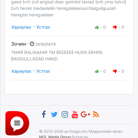
geed bvh zvil angiud deer gomdol taviad bvh yma tulvvlj
bvh hevlel medeeleliin heregsleleeruuchlalguilguulah
heregtei heregsleleer
·
Хариулах
Устгах
-
0
-
0
Зочин ·
2016/04/15
YMAR BALIAAAAR YM BEEEEEE HUNII ERHIIN
BAIGUULLAGAD HAND
·
Хариулах
Устгах
-
0
-
0
© 2013-2026 он Dorgio.mn, Мэдээллийн хөтөч
MGL Media Group
бүтээсэн.