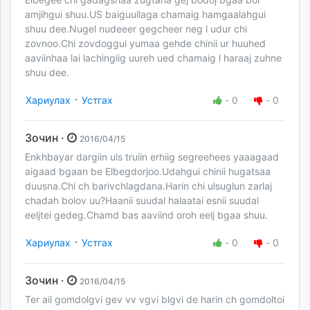
amjihgui shuu.US baiguullaga chamaig hamgaalahgui
shuu dee.Nugel nudeeer gegcheer neg l udur chi
zovnoo.Chi zovdoggui yumaa gehde chinii ur huuhed
aaviinhaa lai lachingiig uureh ued chamaig l haraaj zuhne
shuu dee.
·
Хариулах
Устгах
-
0
-
0
Зочин ·
2016/04/15
Enkhbayar dargiin uls truiin erhiig segreehees yaaagaad
aigaad bgaan be Elbegdorjoo.Udahgui chinii hugatsaa
duusna.Chi ch barivchlagdana.Harin chi ulsuglun zarlaj
chadah bolov uu?Haanii suudal halaatai esnii suudal
eeljtei gedeg.Chamd bas aaviind oroh eelj bgaa shuu.
·
Хариулах
Устгах
-
0
-
0
Зочин ·
2016/04/15
Ter ail gomdolgvi gev vv vgvi blgvi de harin ch gomdoltoi