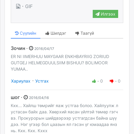
·
GIF
Илгээх
Сүүлийн
Шилдэг
Таагүй
Зочин ·
2016/04/17
ER NI IIMERHUU MAYGAAR ENKHBAYRIIG ZORIUD
GUTGEJ HELMEGDUULSIIM BISHUU? BOLIMOOR
YUMAA..
·
Хариулах
Устгах
-
0
-
0
шог ·
2016/04/16
Ккк... Хайлш төмрийг яаж устгаа болоо. Хайлуулж л
устасан байх даа. Хөөрхий яасан үйлтэй төмөр гэгч
вэ. Прокурорын шийдвэрээр устгагдсан байна шүү
дээ. Нэг үгээр бол цаазын ял гэсэн үг юмаадаа янз
нь. Ккк. Ккк. Кхкх