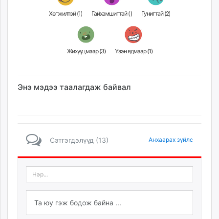
Хөгжилтэй (
1
)
Гайхамшигтай (
)
Гунигтай (
2
)
Жихүүцмээр (
3
)
Үзэн ядмаар (
1
)
Энэ мэдээ таалагдаж байвал
Сэтгэгдэлүүд (13)
Анхаарах зүйлс