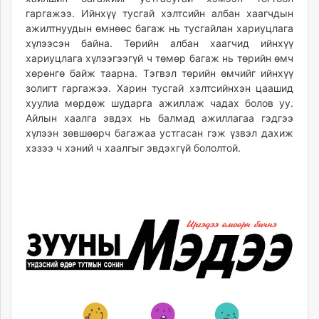
гаргажээ. Ийнхүү тусгай хэлтсийн албан хаагчдын
ажилтнуудын өмнөөс багаж нь тусгайлан хариуцлага
хүлээсэн байна. Төрийн албан хаагчид ийнхүү
хариуцлага хүлээгээгүй ч төмөр багаж нь төрийн өмч
хөрөнгө байж таарна. Тэгвэл төрийн өмчийг ийнхүү
золигт гаргажээ. Харин тусгай хэлтсийнхэн цаашид
хуулиа мөрдөж шударга ажиллаж чадах болов уу.
Айлын хаалга эвдэх нь балмад ажиллагаа гэдгээ
хүлээн зөвшөөрч багажаа устгасан гэж үзвэл дахиж
хэзээ ч хэний ч хаалгыг эвдэхгүй бололтой.