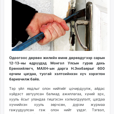
10:27:23
16:20:37
ikon.mn
mnb.mn
Livetv.mn
Eguur.mn
24tsag.mn
shuud.mn
eagle.mn
ergelt.mn
zarig.mn
Одоогоос дөрвөн жилийн өмнө дөрөвдүгээр сарын
today.mn
12-13-ны өдрүүдэд Монгол Улсын гурав дахь
zuv.mn
Ерөнхийлөгч, МАХН-ын дарга Н.Энхбаярыг 600
орчим цагдаа, тусгай хэлтсийнхэн хүч хэрэглэн
mminfo.mn
баривчилж байв.
ugluu.mn
urlag.mn
Тэр үйл явдлыг олон нийтийг цочирдуулж, айдас
unen.mn
хүйдэст автуулсан балмад ажиллагаа, хүний эрх,
хууль ёсыг уландаа гишгэсэн хэлмэгдүүлэлт, цагдаа
asu.mn
хүчнийхэн хууль зөрчсөн, дүрэм журмаа
shudarga.mn
гажуудуулсан гэж олон нийт үздэг. Тэгвэл,
shuurhai.mn