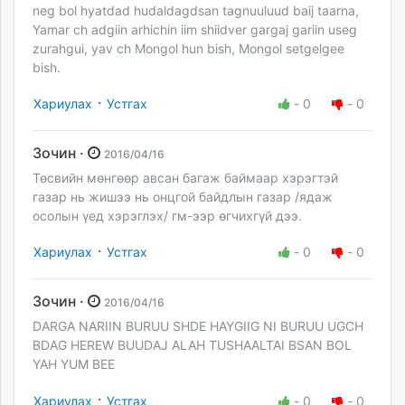
neg bol hyatdad hudaldagdsan tagnuuluud baij taarna,
Yamar ch adgiin arhichin iim shiidver gargaj gariin useg
zurahgui, yav ch Mongol hun bish, Mongol setgelgee
bish.
·
Хариулах
Устгах
-
0
-
0
Зочин ·
2016/04/16
Төсвийн мөнгөөр авсан багаж баймаар хэрэгтэй
газар нь жишээ нь онцгой байдлын газар /ядаж
осолын үед хэрэглэх/ гм-ээр өгчихгүй дээ.
·
Хариулах
Устгах
-
0
-
0
Зочин ·
2016/04/16
DARGA NARIIN BURUU SHDE HAYGIIG NI BURUU UGCH
BDAG HEREW BUUDAJ ALAH TUSHAALTAI BSAN BOL
YAH YUM BEE
·
Хариулах
Устгах
-
0
-
0