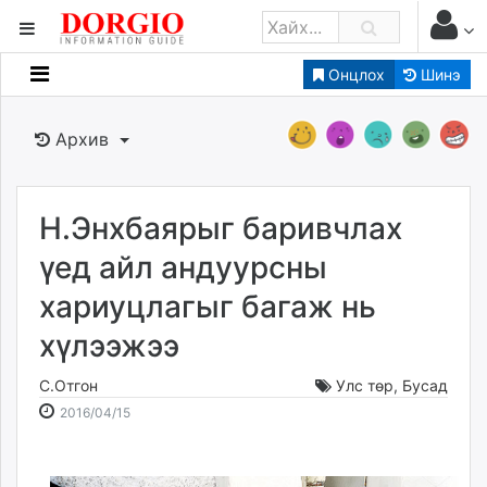
Онцлох
Шинэ
Мэдээллийн
Зар мэдээллийн
Архив
Банк санхүү
Бизнес ААН
Төрийн
Н.Энхбаярыг баривчлах
Нийслэлийн
үед айл андуурсны
хариуцлагыг багаж нь
dorgio.mn
хүлээжээ
Gogo.mn
caak.mn
С.Отгон
Улс төр
,
Бусад
news.mn
2016-
2026-
2016/04/15
zindaa.mn
04-
08-
Baabar.mn
15
07
tovch.mn