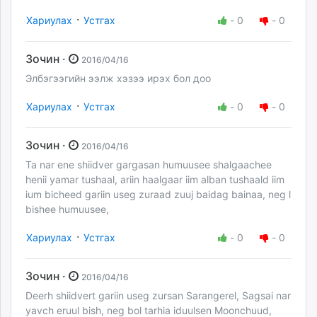
·
Хариулах
Устгах
-
0
-
0
Зочин ·
2016/04/16
Элбэгээгийн ээлж хэзээ ирэх бол доо
·
Хариулах
Устгах
-
0
-
0
Зочин ·
2016/04/16
Ta nar ene shiidver gargasan humuusee shalgaachee
henii yamar tushaal, ariin haalgaar iim alban tushaald iim
ium bicheed gariin useg zuraad zuuj baidag bainaa, neg l
bishee humuusee,
·
Хариулах
Устгах
-
0
-
0
Зочин ·
2016/04/16
Deerh shiidvert gariin useg zursan Sarangerel, Sagsai nar
yavch eruul bish, neg bol tarhia iduulsen Moonchuud,