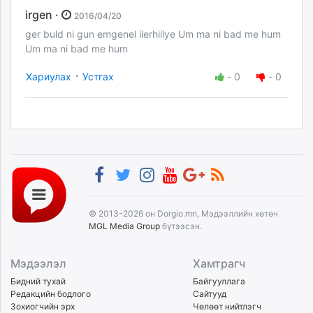
irgen ·
2016/04/20
ger buld ni gun emgenel ilerhiilye Um ma ni bad me hum
Um ma ni bad me hum
·
Хариулах
Устгах
-
0
-
0
© 2013-2026 он Dorgio.mn, Мэдээллийн хөтөч
MGL Media Group
бүтээсэн.
Мэдээлэл
Хамтрагч
Бидний тухай
Байгууллага
Редакцийн бодлого
Сайтууд
Зохиогчийн эрх
Чөлөөт нийтлэгч