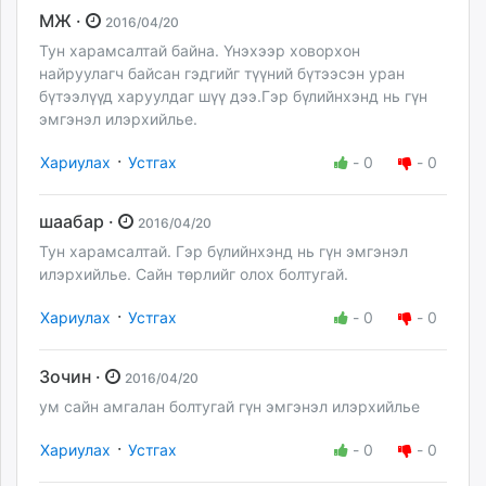
МЖ ·
2016/04/20
Тун харамсалтай байна. Үнэхээр ховорхон
найруулагч байсан гэдгийг түүний бүтээсэн уран
бүтээлүүд харуулдаг шүү дээ.Гэр бүлийнхэнд нь гүн
эмгэнэл илэрхийлье.
·
Хариулах
Устгах
-
0
-
0
шаабар ·
2016/04/20
Тун харамсалтай. Гэр бүлийнхэнд нь гүн эмгэнэл
илэрхийлье. Сайн төрлийг олох болтугай.
·
Хариулах
Устгах
-
0
-
0
Зочин ·
2016/04/20
ум сайн амгалан болтугай гүн эмгэнэл илэрхийлье
·
Хариулах
Устгах
-
0
-
0