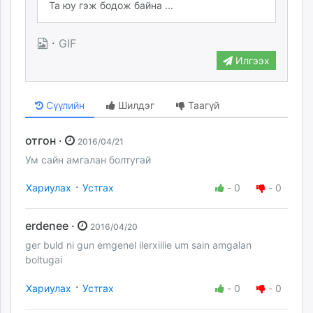
·
GIF
Илгээх
Сүүлийн
Шилдэг
Таагүй
отгон ·
2016/04/21
Ум сайн амгалан болтугай
·
Хариулах
Устгах
-
0
-
0
erdenee ·
2016/04/20
ger buld ni gun emgenel ilerxiilie um sain amgalan
boltugai
·
Хариулах
Устгах
-
0
-
0