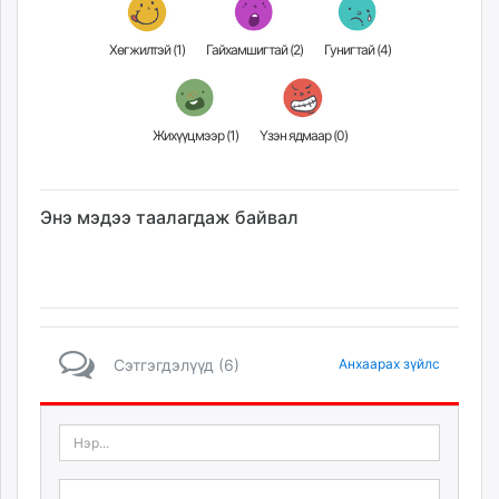
Хөгжилтэй (
1
)
Гайхамшигтай (
2
)
Гунигтай (
4
)
Жихүүцмээр (
1
)
Үзэн ядмаар (
0
)
Энэ мэдээ таалагдаж байвал
Сэтгэгдэлүүд (6)
Анхаарах зүйлс