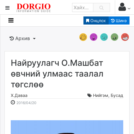
Онцлох
Шинэ
Мэдээллийн
Зар мэдээллийн
Архив
Банк санхүү
Бизнес ААН
Төрийн
Найруулагч О.Машбат
Нийслэлийн
өвчний улмаас таалал
төгслөө
dorgio.mn
Gogo.mn
Х.Даваа
Нийгэм
,
Бусад
caak.mn
2016-
2026-
2016/04/20
news.mn
04-
08-
20
08
zindaa.mn
09:18:20
10:16:40
Baabar.mn
tovch.mn