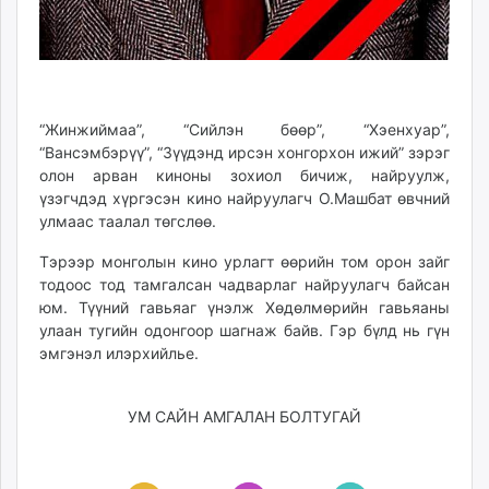
unuudur.mn
isee.mn
mglradio.com
fact.mn
itoim.mn
“Жинжиймаа”, “Сийлэн бөөр”, “Хэенхуар”,
“Вансэмбэрүү”, “Зүүдэнд ирсэн хонгорхон ижий” зэрэг
tumen.mn
олон арван киноны зохиол бичиж, найруулж,
shuum.mn
үзэгчдэд хүргэсэн кино найруулагч О.Машбат өвчний
times.mn
улмаас таалал төгслөө.
tvmongolia.mn
Тэрээр монголын кино урлагт өөрийн том орон зайг
mass.mn
тодоос тод тамгалсан чадварлаг найруулагч байсан
unegui.mn
юм. Түүний гавьяаг үнэлж Хөдөлмөрийн гавьяаны
assa.mn
улаан тугийн одонгоор шагнаж байв. Гэр бүлд нь гүн
toim.mn
эмгэнэл илэрхийлье.
tac.mn
paparazzi.mn
УМ САЙН АМГАЛАН БОЛТУГАЙ
unread.today