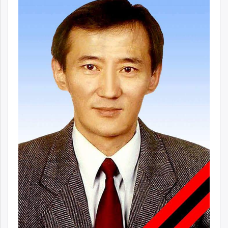
ikon.mn
mnb.mn
Livetv.mn
Eguur.mn
24tsag.mn
shuud.mn
eagle.mn
ergelt.mn
zarig.mn
today.mn
zuv.mn
mminfo.mn
ugluu.mn
urlag.mn
unen.mn
asu.mn
shudarga.mn
shuurhai.mn