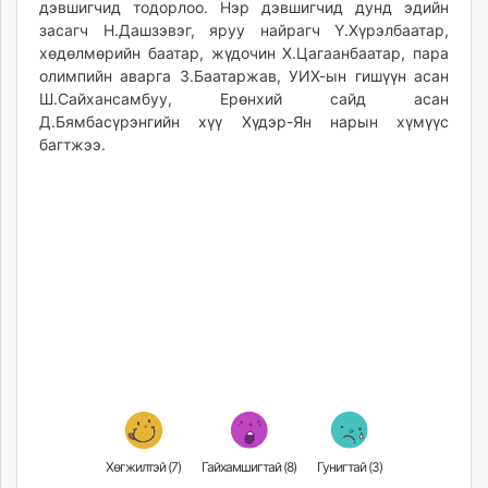
дэвшигчид тодорлоо. Нэр дэвшигчид дунд эдийн
ikon.mn
засагч Н.Дашзэвэг, яруу найрагч Ү.Хүрэлбаатар,
mnb.mn
хөдөлмөрийн баатар, жүдочин Х.Цагаанбаатар, пара
Livetv.mn
олимпийн аварга З.Баатаржав, УИХ-ын гишүүн асан
Eguur.mn
Ш.Сайхансамбуу, Ерөнхий сайд асан
Д.Бямбасүрэнгийн хүү Хүдэр-Ян нарын хүмүүс
24tsag.mn
багтжээ.
shuud.mn
eagle.mn
ergelt.mn
zarig.mn
today.mn
zuv.mn
mminfo.mn
ugluu.mn
urlag.mn
unen.mn
asu.mn
shudarga.mn
Хөгжилтэй (
7
)
Гайхамшигтай (
8
)
Гунигтай (
3
)
shuurhai.mn