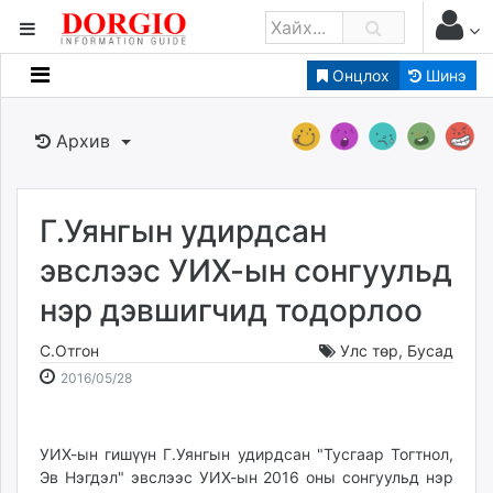
Онцлох
Шинэ
Мэдээллийн
Зар мэдээллийн
Архив
Банк санхүү
Бизнес ААН
Төрийн
Г.Уянгын удирдсан
Нийслэлийн
эвслээс УИХ-ын сонгуульд
нэр дэвшигчид тодорлоо
dorgio.mn
Gogo.mn
С.Отгон
Улс төр
,
Бусад
caak.mn
2016-
2026-
2016/05/28
news.mn
05-
08-
28
07
zindaa.mn
11:58:24
06:07:57
УИХ-ын гишүүн Г.Уянгын удирдсан "Тусгаар Тогтнол,
Baabar.mn
Эв Нэгдэл" эвслээс УИХ-ын 2016 оны сонгуульд нэр
tovch.mn