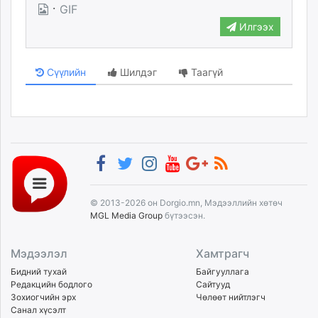
·
GIF
unuudur.mn
Илгээх
isee.mn
mglradio.com
fact.mn
Сүүлийн
Шилдэг
Таагүй
itoim.mn
tumen.mn
shuum.mn
times.mn
tvmongolia.mn
mass.mn
unegui.mn
© 2013-2026 он Dorgio.mn, Мэдээллийн хөтөч
assa.mn
MGL Media Group
бүтээсэн.
toim.mn
tac.mn
Мэдээлэл
Хамтрагч
paparazzi.mn
Бидний тухай
Байгууллага
unread.today
Редакцийн бодлого
Сайтууд
Зохиогчийн эрх
Чөлөөт нийтлэгч
Санал хүсэлт