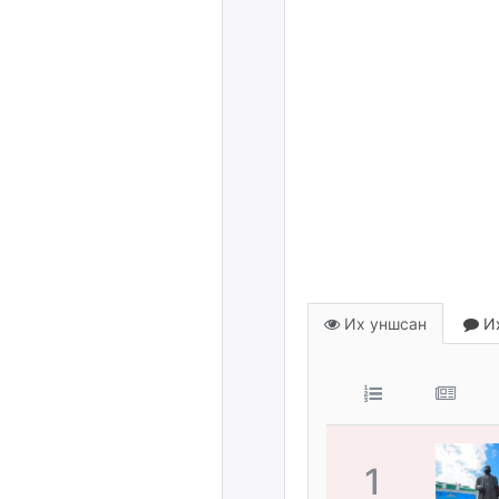
Их уншсан
Их
1