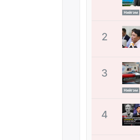
Нийгэм
2
3
Нийгэм
4