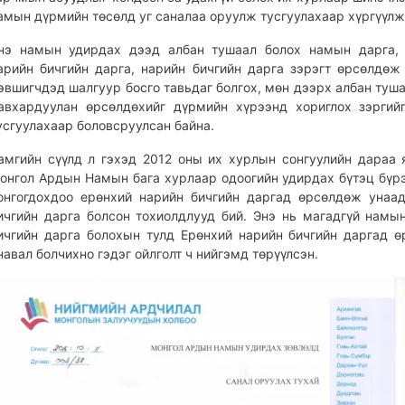
амын дүрмийн төсөлд уг саналаа оруулж тусгуулахаар хүргүүлж
нэ намын удирдах дээд албан тушаал болох намын дарга, 
арийн бичгийн дарга, нарийн бичгийн дарга зэрэгт өрсөлдөж
эвшигчдэд шалгуур босго тавьдаг болгох, мөн дээрх албан туш
авхардуулан өрсөлдөхийг дүрмийн хүрээнд хориглох зэргий
усгуулахаар боловсруулсан байна.
амгийн сүүлд л гэхэд 2012 оны их хурлын сонгуулийн дараа 
онгол Ардын Намын бага хурлаар одоогийн удирдах бүтэц бүр
онгогдохдоо ерөнхий нарийн бичгийн даргад өрсөлдөж унаа
ичгийн дарга болсон тохиолдлууд бий. Энэ нь магадгүй намы
ичгийн дарга болохын тулд Ерөнхий нарийн бичгийн даргад 
навал болчихно гэдэг ойлголт ч нийгэмд төрүүлсэн.