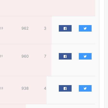
жилийн ойд зориулсан
наадмыг хойшлуулав
өчигдѳр
Монгол Улсад 162 вагон - 9720
962
3
тонн АИ-92 орж иржээ
03
өчигдѳр
Jade Gas: 1.1 тэрбум австрали
долларын санхүүжилтийн
960
7
31
эцсийн гэрээг есдүгээр сард
байгуулбал Тавантолгойн
метан хийн үйлдвэрлэлийн
өрөмдлөгийг 2027 онд эхлүүлнэ
өчигдѳр
Ханын материалд эхний
938
4
03
ээлжийн 6 блок орон сууцны
барилга угсралтын ажил
үргэлжилж байна
өчигдѳр