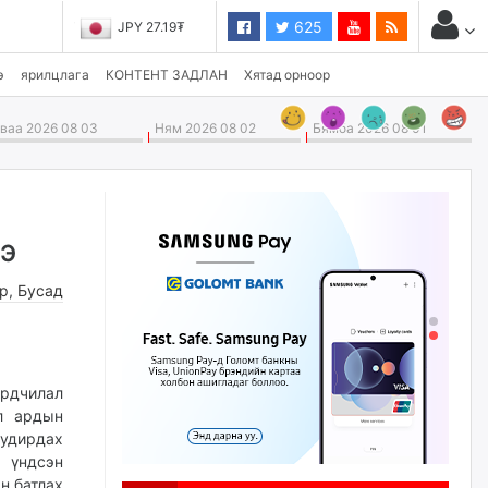
625
JPY 27.19₮
э
ярилцлага
КОНТЕНТ ЗАДЛАН
Хятад орноор
аа 2026 08 03
Ням 2026 08 02
Бямба 2026 08 01
э
өр
,
Бусад
дчилал
л ардын
 удирдах
р үндсэн
н батлах