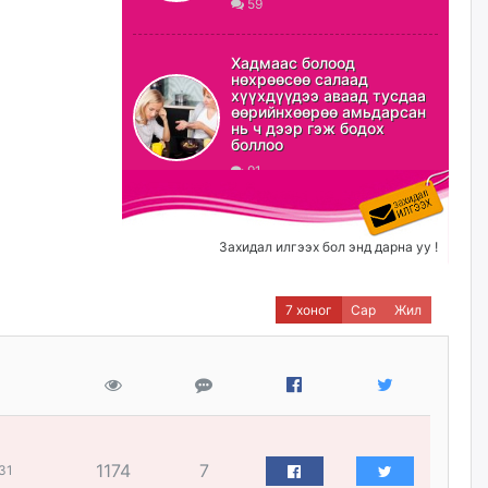
59
ХЗДХ-ын сайд С.Амарсайхан:
Авлигаар авсан хөрөнгийг
Хадмаас болоод
хурааж, нийгмийн сайн
нөхрөөсөө салаад
сайхны хөгжилд зориулах
хүүхдүүдээ аваад тусдаа
бөгөөд үүнийг хэд хэдэн эрх
өөрийнхөөрөө амьдарсан
бүхий байгууллагаас санал авна
нь ч дээр гэж бодох
боллоо
өчигдѳр
91
Шатахууныг олдож байгаа
газраас нь л авч байна. Үнэ
тарифаас илүү хангамж дээр
Захидал илгээх бол энд дарна уу !
анхаарч байна
өчигдѳр
7 хоног
Сар
Жил
Ц.Будханд: Дүүгээ гараад
ирнэ гэж итгэж хүлээсээр
долоон сарын хугацаа
өнгөрлөө
өчигдѳр
1174
7
31
Барилгын салбарын 100