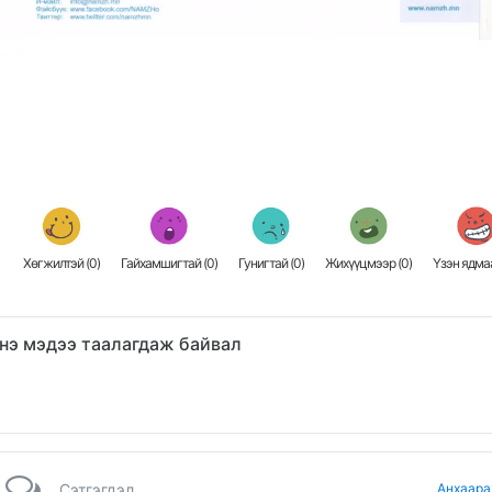
Хөгжилтэй (
0
)
Гайхамшигтай (
0
)
Гунигтай (
0
)
Жихүүцмээр (
0
)
Үзэн ядмаа
нэ мэдээ таалагдаж байвал
Сэтгэгдэл
Анхаара