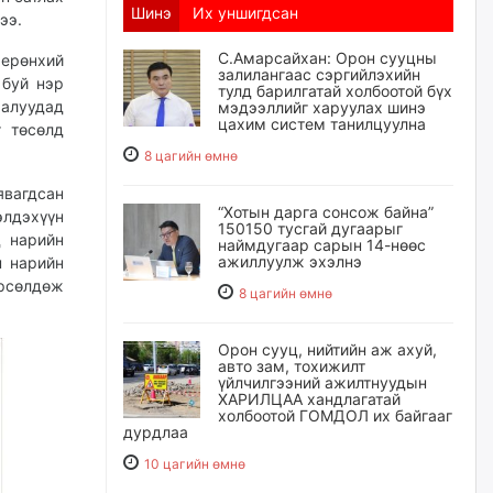
Шинэ
Их уншигдсан
ээ.
С.Амарсайхан: Орон сууцны
ерөнхий
залилангаас сэргийлэхийн
 буй нэр
тулд барилгатай холбоотой бүх
аалуудад
мэдээллийг харуулах шинэ
цахим систем танилцуулна
г төсөлд
8 цагийн өмнө
явагдсан
“Хотын дарга сонсож байна”
элдэхүүн
150150 тусгай дугаарыг
д нарийн
наймдугаар сарын 14-нөөс
ажиллуулж эхэлнэ
н нарийн
өрсөлдөж
8 цагийн өмнө
Орон сууц, нийтийн аж ахуй,
авто зам, тохижилт
үйлчилгээний ажилтнуудын
ХАРИЛЦАА хандлагатай
холбоотой ГОМДОЛ их байгааг
дурдлаа
10 цагийн өмнө