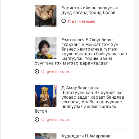
Бариста хийх нь залуусын
дунд яагаад трэнд болов
11 цагийн өмнө
Өмгөөлөгч Б.Оюунбилэг:
"Урьхан" Б.Чинбат гэж хүн
бизнес хамтрагчаа гүтгэж
хууль хяналтын байгууллагаар
шалгуулж, торны цаана
суулгана гэх мэтээр дарамталдаг
12 цагийн өмнө
Д.Амарбаясгалан:
Шатахууныхаа 97 хувийг нэг
улсаас авдаг хараат байдлаа
зогсоож, Арабын орнуудаас
нийлүүлэх ажлыг сэргээх
ёстой
12 цагийн өмнө
Худалдагч Н.Амарзаяа: