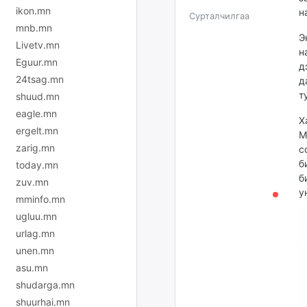
ikon.mn
н
Сурталчилгаа
mnb.mn
Э
Livetv.mn
н
Eguur.mn
д
24tsag.mn
д
т
shuud.mn
eagle.mn
Х
ergelt.mn
М
zarig.mn
с
б
today.mn
б
zuv.mn
у
mminfo.mn
ugluu.mn
urlag.mn
unen.mn
asu.mn
shudarga.mn
shuurhai.mn