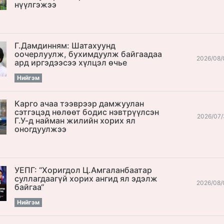
нүүлгэжээ
Г.Дамдинням: Шатахуунд
оочерлуулж, бухимдуулж байгаадаа
2026/08/
ард иргэдээсээ хүлцэл өчье
Нийгэм
Карго ачаа тээврээр дамжуулан
сэтгэцэд нөлөөт бодис нэвтрүүлсэн
2026/07/
Г.У-д найман жилийн хорих ял
оногдуулжээ
УЕПГ: “Хоригдол Ц.Амгаланбаатар
cуллагдаагүй хорих ангид ял эдэлж
2026/08/
байгаа“
Нийгэм