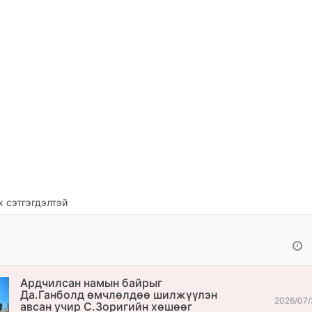
 сэтгэгдэлтэй
Ардчилсан намын байрыг
Да.Ганболд өмчлөлдөө шилжүүлэн
2026/07/
авсан учир С.Зоригийн хөшөөг