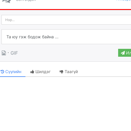
·
GIF
Ил
Сүүлийн
Шилдэг
Таагүй