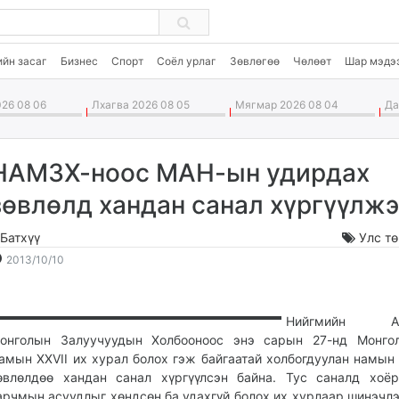
ийн засаг
Бизнес
Спорт
Соёл урлаг
Зөвлөгөө
Чөлөөт
Шар мэдэ
26 08 06
Лхагва 2026 08 05
Мягмар 2026 08 04
Дав
НАМЗХ-ноос МАН-ын удирдах
зөвлөлд хандан санал хүргүүлжэ
.Батхүү
Улс т
2013-
2026-
2013/10/10
10-
08-
10
07
20:11:52
01:15:19
Нийгмийн Ар
онголын Залуучуудын Холбооноос энэ сарын 27-нд Монго
амын XXVII их хурал болох гэж байгаатай холбогдуулан намын
өвлөлдөө хандан санал хүргүүлсэн байна. Тус саналд хоё
арчмын асуудлыг хөндсөн ба удахгүй болох их хурлаар шинэчлэ