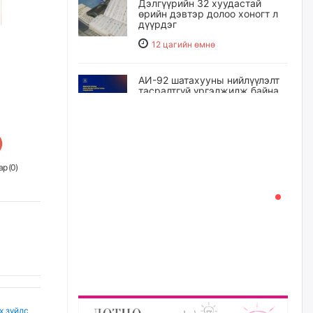
Дэлгүүрийн 32 хуудастай
өрийн дэвтэр долоо хоногт л
дүүрдэг
12 цагийн өмнө
АИ-92 шатахууны нийлүүлэлт
тасралтгүй үргэлжилж байна
13 цагийн өмнө
I ангийн цахим бүртгэл энэ
сарын 17-ноос эхэлнэ
р (
0
)
14 цагийн өмнө
Үндсэн хууль зөрчсөн
Х.Булгантуяа, үндэсний эв
нэгдэлд харшилсан
М.Нарантуяа-Нара нарт хэзээ
хариуцлага тооцох вэ?
14 цагийн өмнө
х зүйлс