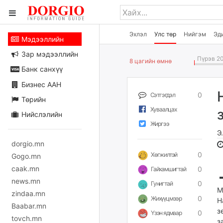
Эхлэл
Улс төр
Нийгэм
Эд
Мэдээллийн
Зар мэдээллийн
Пүрэв 20
8 цагийн өмнө
Банк санхүү
Бизнес ААН
0
Сэтгэгдэл
Төрийн
Хуваалцах
Нийслэлийн
Жиргээ
Э
dorgio.mn
0
Хөгжилтэй
Gogo.mn
caak.mn
0
Гайхамшигтай
news.mn
0
Гунигтай
М
zindaa.mn
0
Жихүүцмээр
Н
Baabar.mn
з
0
Үзэн ядмаар
tovch.mn
з