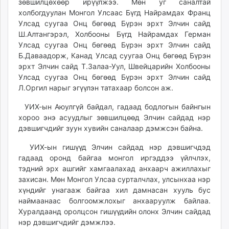
зөвшилцөхөөр ирүүлжээ. Мөн уг саналтай
unuudur.mn
холбогдуулан Монгол Улсаас Бүгд Найрамдах Франц
isee.mn
Улсад суугаа Онц бөгөөд Бүрэн эрхт Элчин сайд
Ш.Алтангэрэл, Холбооны Бүгд Найрамдах Герман
mglradio.com
Улсад суугаа Онц бөгөөд Бүрэн эрхт Элчин сайд
fact.mn
Б.Даваадорж, Канад Улсад суугаа Онц бөгөөд Бүрэн
itoim.mn
эрхт Элчин сайд Т.Залаа-Уул, Швейцарийн Холбооны
tumen.mn
Улсад суугаа Онц бөгөөд Бүрэн эрхт Элчин сайд
shuum.mn
Л.Оргил нарыг эгүүлэн татахаар болсон аж.
times.mn
УИХ-ын Аюулгүй байдал, гадаад бодлогын байнгын
tvmongolia.mn
хороо энэ асуудлыг зөвшилцөөд Элчин сайдад нэр
mass.mn
дэвшигчдийг зуун хувийн саналаар дэмжсэн байна.
unegui.mn
УИХ-ын гишүүд Элчин сайдад нэр дэвшигчдэд
assa.mn
гадаад оронд байгаа монгол иргэддээ үйлчлэх,
toim.mn
тэдний эрх ашгийг хамгаалахад анхаарч ажиллахыг
tac.mn
захисан. Мөн Монгол Улсаа сурталчлах, улсынхаа нэр
paparazzi.mn
хүндийг унагааж байгаа хил дамнасан хууль бус
unread.today
наймаанаас болгоомжлохыг анхааруулж байлаа.
Хуралдаанд оролцсон гишүүдийн олонх Элчин сайдад
нэр дэвшигчдийг дэмжлээ.