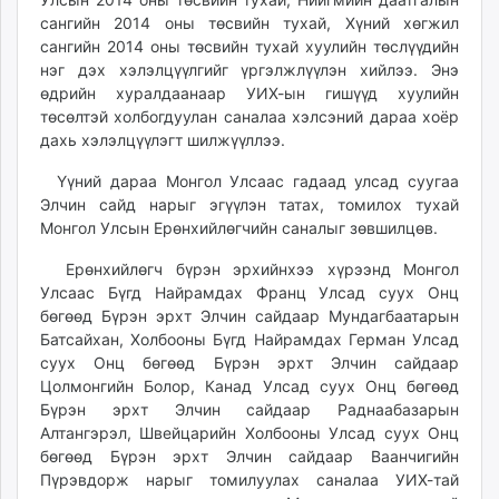
ikon.mn
сангийн 2014 оны төсвийн тухай, Хүний хөгжил
mnb.mn
сангийн 2014 оны төсвийн тухай хуулийн төслүүдийн
нэг дэх хэлэлцүүлгийг үргэлжлүүлэн хийлээ. Энэ
Livetv.mn
өдрийн хуралдаанаар УИХ-ын гишүүд хуулийн
Eguur.mn
төсөлтэй холбогдуулан саналаа хэлсэний дараа хоёр
24tsag.mn
дахь хэлэлцүүлэгт шилжүүллээ.
shuud.mn
Үүний дараа Монгол Улсаас гадаад улсад суугаа
eagle.mn
Элчин сайд нарыг эгүүлэн татах, томилох тухай
ergelt.mn
Монгол Улсын Ерөнхийлөгчийн саналыг зөвшилцөв.
zarig.mn
today.mn
Ерөнхийлөгч бүрэн эрхийнхээ хүрээнд Монгол
Улсаас Бүгд Найрамдах Франц Улсад суух Онц
zuv.mn
бөгөөд Бүрэн эрхт Элчин сайдаар Мундагбаатарын
mminfo.mn
Батсайхан, Холбооны Бүгд Найрамдах Герман Улсад
ugluu.mn
суух Онц бөгөөд Бүрэн эрхт Элчин сайдаар
urlag.mn
Цолмонгийн Болор, Канад Улсад суух Онц бөгөөд
unen.mn
Бүрэн эрхт Элчин сайдаар Раднаабазарын
Алтангэрэл, Швейцарийн Холбооны Улсад суух Онц
asu.mn
бөгөөд Бүрэн эрхт Элчин сайдаар Ваанчигийн
shudarga.mn
Пүрэвдорж нарыг томилуулах саналаа УИХ-тай
shuurhai.mn