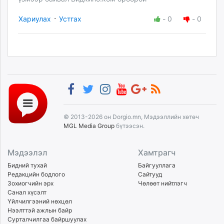
·
Хариулах
Устгах
-
0
-
0
© 2013-2026 он Dorgio.mn, Мэдээллийн хөтөч
MGL Media Group
бүтээсэн.
Мэдээлэл
Хамтрагч
Бидний тухай
Байгууллага
Редакцийн бодлого
Сайтууд
Зохиогчийн эрх
Чөлөөт нийтлэгч
Санал хүсэлт
Үйлчилгээний нөхцөл
Нээлттэй ажлын байр
Сурталчилгаа байршуулах