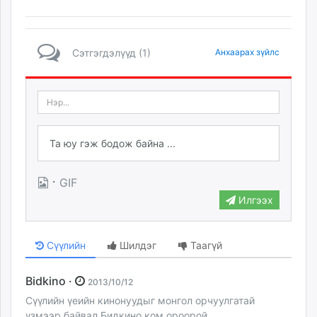
Сэтгэгдэлүүд (1)
Анхаарах зүйлс
·
GIF
Илгээх
Сүүлийн
Шилдэг
Таагүй
Bidkino ·
2013/10/12
Сүүлийн үеийн кинонуудыг монгол орчуулгатай
үзмээр байвал Бидкино.ком ороорой