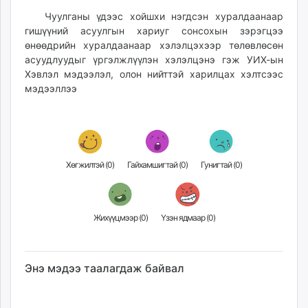
Чуулганы үдээс хойшхи нэгдсэн хуралдаанаар
гишүүний асуулгын хариуг сонсохын зэрэгцээ
өнөөдрийн хуралдаанаар хэлэлцэхээр төлөвлөсөн
асуудлуудыг үргэлжлүүлэн хэлэлцэнэ гэж УИХ-ын
Хэвлэл мэдээлэл, олон нийттэй харилцах хэлтсээс
мэдээллээ
Хөгжилтэй (
0
)
Гайхамшигтай (
0
)
Гунигтай (
0
)
Жихүүцмээр (
0
)
Үзэн ядмаар (
0
)
Энэ мэдээ таалагдаж байвал