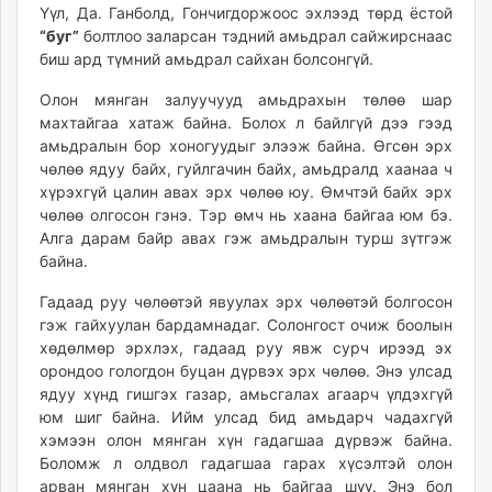
Үүл, Да. Ганболд, Гончигдоржоос эхлээд төрд ёстой
unuudur.mn
“буг”
болтлоо заларсан тэдний амьдрал сайжирснаас
isee.mn
биш ард түмний амьдрал сайхан болсонгүй.
mglradio.com
Олон мянган залуучууд амьдрахын төлөө шар
fact.mn
махтайгаа хатаж байна. Болох л байлгүй дээ гээд
itoim.mn
амьдралын бор хоногуудыг элээж байна. Өгсөн эрх
tumen.mn
чөлөө ядуу байх, гуйлгачин байх, амьдралд хаанаа ч
shuum.mn
хүрэхгүй цалин авах эрх чөлөө юу. Өмчтэй байх эрх
times.mn
чөлөө олгосон гэнэ. Тэр өмч нь хаана байгаа юм бэ.
Алга дарам байр авах гэж амьдралын турш зүтгэж
tvmongolia.mn
байна.
mass.mn
unegui.mn
Гадаад руу чөлөөтэй явуулах эрх чөлөөтэй болгосон
assa.mn
гэж гайхуулан бардамнадаг. Солонгост очиж боолын
хөдөлмөр эрхлэх, гадаад руу явж сурч ирээд эх
toim.mn
орондоо гологдон буцан дүрвэх эрх чөлөө. Энэ улсад
tac.mn
ядуу хүнд гишгэх газар, амьсгалах агаарч үлдэхгүй
paparazzi.mn
юм шиг байна. Ийм улсад бид амьдарч чадахгүй
unread.today
хэмээн олон мянган хүн гадагшаа дүрвэж байна.
Боломж л олдвол гадагшаа гарах хүсэлтэй олон
арван мянган хүн цаана нь байгаа шүү. Энэ бол