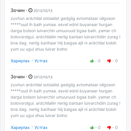
Зочин ·
2013/10/13
zuvhun ardchilal sotsialist gedgiig avtomataar oilgoson
*****uud ih baih yumaa. esvel ednii buyanaar hurgan
darga bolson luivarchin umuuruud bgaa baih. yamar ch
bolovsrolgui. ardchilaliin neriig barisan luivarchdiin zurag l
bna dag. neriig barihaar hiij baigaa ajil ni ardchilal boloh
yum uu ugui shuu luivar bolno
·
Хариулах
Устгах
-
0
-
0
Зочин ·
2013/10/13
zuvhun ardchilal sotsialist gedgiig avtomataar oilgoson
*****uud ih baih yumaa. esvel ednii buyanaar hurgan
darga bolson luivarchin umuuruud bgaa baih. yamar ch
bolovsrolgui. ardchilaliin neriig barisan luivarchdiin zurag l
bna dag. neriig barihaar hiij baigaa ajil ni ardchilal boloh
yum uu ugui shuu luivar bolno
·
Хариулах
Устгах
-
0
-
0