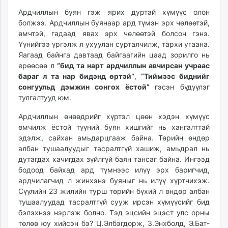
ikon.mn
Ардчиллын буян гэж ярих дуртай хүмүүс олон
mnb.mn
болжээ. Ардчиллын буянаар ард түмэн эрх чөлөөтэй,
Livetv.mn
өмчтэй, гадаад явах эрх чөлөөтэй болсон гэнэ.
Үүнийгээ үргэлж л ухуулан сурталчилж, тархи угаана.
Eguur.mn
Яагаад байнга давтаад байгаагийн цаад зорилго нь
24tsag.mn
ерөөсөө л
“бид та нарт ардчиллын авчирсан учраас
shuud.mn
бараг л та нар бидэнд өртэй”
,
“Тиймээс биднийг
eagle.mn
сонгуульд дэмжин сонгох ёстой”
гэсэн бүдүүлэг
ergelt.mn
тулгалтууд юм.
zarig.mn
Ардчиллын өнөөдрийг хүртэл цөөн хэдэн хүмүүс
today.mn
өмчилж ёстой түүний буян хишгийг нь хангалттай
zuv.mn
эдэлж, сайхан амьдарцгааж байна. Төрийн өндөр
mminfo.mn
албан тушаалуудыг тасралтгүй хашиж, амьдрал нь
дутагдах хачигдах зүйлгүй баян тансаг байна. Ингээд
ugluu.mn
бодоод байхад ард түмнээс илүү эрх баригчид,
urlag.mn
ардчилагчид л жинхэнэ буяныг нь илүү хүртчихэж.
unen.mn
Сүүлийн 23 жилийн турш төрийн бүхий л өндөр албан
asu.mn
тушаалуудад тасралтгүй сууж ирсэн хүмүүсийг бид
shudarga.mn
бэлэхнээ нэрлэж болно. Тэд эцсийн эцэст улс орны
төлөө юу хийсэн бэ? Ц.Элбэгдорж, З.Энхболд, Э.Бат-
shuurhai.mn