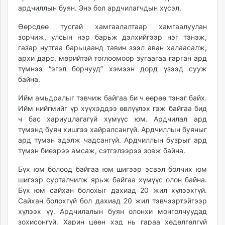
ардчиллын буян. Энэ бол ардчилагчдын хүсэл.
Өөрсдөө тусгай хамгаалалтаар хамгаалуулан
зорчиж, улсын нэр барьж дэлхийгээр нэг тэнэж,
газар нутгаа барьцаанд тавин зээл аван халаасалж,
архи дарс, мөрийтэй тоглоомоор зугаагаа гарган ард
түмнээ “эгэл борчууд” хэмээн дорд үзээд сууж
байна.
Ийм амьдралыг тэвчиж байгаа би ч өөрөө тэнэг байх.
Ийм нийгмийг үр хүүхэддээ өвлүүлэх гэж байгаа бид
ч бас хариуцлагагүй хүмүүс юм. Ардчилал ард
түмэнд буян хишгээ хайралсангүй. Ардчиллын буяныг
ард түмэн эдэлж чадсангүй. Ардчиллын бузрыг ард
түмэн биеэрээ амсаж, сэтгэлээрээ зовж байна.
Бүх юм болоод байгаа юм шигээр эсвэл болчих юм
шигээр сурталчилж ярьж байгаа хүмүүс олон байна.
Бүх юм сайхан болохыг дахиад 20 жил хүлээхгүй.
Сайхан болохгүй бол дахиад 20 жил тэвчээртэйгээр
хүлээх үү. Ардчилалын буян олонхи монголчуудад
зохисонгүй. Харин цөөн хэд нь гараа хөдөлгөлгүй