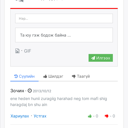
·
GIF
Илгээх
Сүүлийн
Шилдэг
Таагүй
Зочин ·
2013/10/12
ene heden hunii zuragiig harahad neg tom mafi shig
haragdaj bn shu ain
·
Хариулах
Устгах
-
0
-
0