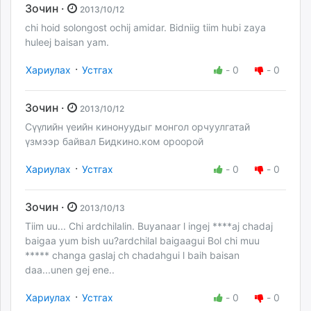
Зочин ·
2013/10/12
chi hoid solongost ochij amidar. Bidniig tiim hubi zaya
huleej baisan yam.
·
Хариулах
Устгах
-
0
-
0
Зочин ·
2013/10/12
Сүүлийн үеийн кинонуудыг монгол орчуулгатай
үзмээр байвал Бидкино.ком ороорой
·
Хариулах
Устгах
-
0
-
0
Зочин ·
2013/10/13
Tiim uu... Chi ardchilalin. Buyanaar l ingej ****aj chadaj
baigaa yum bish uu?ardchilal baigaagui Bol chi muu
***** changa gaslaj ch chadahgui l baih baisan
daa...unen gej ene..
·
Хариулах
Устгах
-
0
-
0