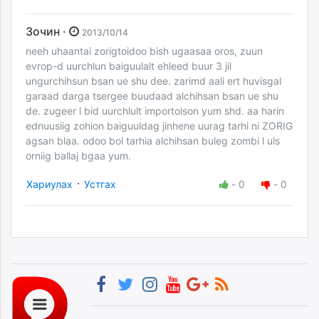
Зочин ·
2013/10/14
neeh uhaantai zorigtoidoo bish ugaasaa oros, zuun
evrop-d uurchlun baiguulalt ehleed buur 3 jil
ungurchihsun bsan ue shu dee. zarimd aali ert huvisgal
garaad darga tsergee buudaad alchihsan bsan ue shu
de. zugeer l bid uurchlult importolson yum shd. aa harin
ednuusiig zohion baiguuldag jinhene uurag tarhi ni ZORIG
agsan blaa. odoo bol tarhia alchihsan buleg zombi l uls
orniig ballaj bgaa yum.
·
Хариулах
Устгах
-
0
-
0