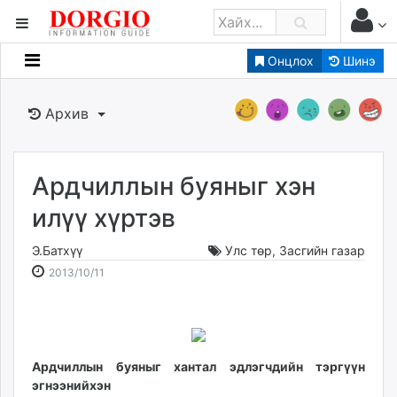
Онцлох
Шинэ
Мэдээллийн
Зар мэдээллийн
Архив
Банк санхүү
Бизнес ААН
Төрийн
Ардчиллын буяныг хэн
Нийслэлийн
илүү хүртэв
Э.Батхүү
Улс төр
,
Засгийн газар
dorgio.mn
2013-
2026-
2013/10/11
Gogo.mn
10-
08-
caak.mn
11
07
news.mn
19:23:03
12:21:58
zindaa.mn
Baabar.mn
Ардчиллын буяныг хантал эдлэгчдийн тэргүүн
эгнээнийхэн
tovch.mn