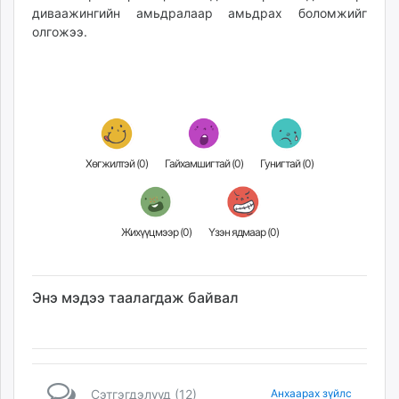
диваажингийн амьдралаар амьдрах боломжийг
олгожээ.
Хөгжилтэй (
0
)
Гайхамшигтай (
0
)
Гунигтай (
0
)
Жихүүцмээр (
0
)
Үзэн ядмаар (
0
)
Энэ мэдээ таалагдаж байвал
Сэтгэгдэлүүд (12)
Анхаарах зүйлс