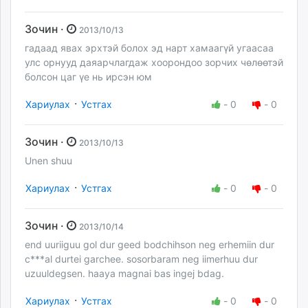
Зочин ·
2013/10/13
гадаад явах эрхтэй болох эд нарт хамаагүй угаасаа
улс орнууд даяарчлагдаж хоорондоо зорчих чөлөөтэй
болсон цаг үе нь ирсэн юм
·
Хариулах
Устгах
-
0
-
0
Зочин ·
2013/10/13
Unen shuu
·
Хариулах
Устгах
-
0
-
0
Зочин ·
2013/10/14
end uuriiguu gol dur geed bodchihson neg erhemiin dur
c***al durtei garchee. sosorbaram neg iimerhuu dur
uzuuldegsen. haaya magnai bas ingej bdag.
·
Хариулах
Устгах
-
0
-
0