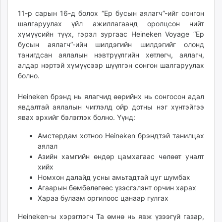
unuudur.mn
11-р сарын 16-д болох “Ер бусын аялагч”-ийг сонгон
isee.mn
шалгаруулах үйл ажиллагаанд оролцсон нийт
mglradio.com
хүмүүсийн түүх, гэрэл зургаас Heineken Voyage “Ер
бусын аялагч”-ийн шилдэгийн шилдэгийг олонд
fact.mn
танигдсан аялалын нэвтрүүлгийн хөтлөгч, аялагч,
itoim.mn
алдар нэртэй хүмүүсээр шүүлгэн сонгон шалгаруулах
tumen.mn
болно.
shuum.mn
times.mn
Heineken брэнд нь ялагчид өөрийнх нь сонгосон адал
явдалтай аялалын чиглэлд ойр дотны нэг хүнтэйгээ
tvmongolia.mn
явах эрхийг бэлэглэх болно. Үүнд:
mass.mn
unegui.mn
Амстердам хотноо Heineken брэндтэй танилцах
assa.mn
аялал
Азийн хамгийн өндөр цамхагаас чөлөөт уналт
toim.mn
хийх
tac.mn
Номхон далайд усны амьтадтай цуг шумбах
paparazzi.mn
Агаарын бөмбөлөгөөс үзэсгэлэнт орчин харах
unread.today
Хараа булаам оргилоос цанаар гулгах
Heineken-ы хэрэглэгч Та өмнө нь явж үзээгүй газар,