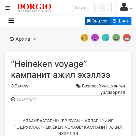
Онцлох
Шинэ
Мэдээллийн
Зар мэдээллийн
Архив
Банк санхүү
Бизнес ААН
Төрийн
“Heineken voyage”
Нийслэлийн
кампанит ажил эхэллээ
Э.Батхүү
Бизнес
,
Хүнс, хөнгөн
dorgio.mn
үйлдвэрлэл
Gogo.mn
2013-
2026-
2013/10/22
caak.mn
10-
08-
news.mn
22
09
zindaa.mn
17:40:37
12:35:16
УЛААНБААТАРЫН “ЕР БУСЫН АЯЛАГЧ”-ИЙГ
Baabar.mn
ТОДРУУЛАХ “HEINEKEN VOYAGE” КАМПАНИТ АЖИЛ
tovch.mn
ЭХЭЛЛЭЭ