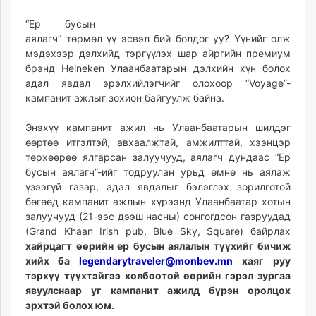
ikon.mn
“Ер бусын
mnb.mn
аялагч” төрмөл үү эсвэл бий болдог уу? Үүнийг олж
Livetv.mn
мэдэхээр дэлхийд тэргүүлэх шар айргийн премиум
Eguur.mn
брэнд Heineken Улаанбаатарын дэлхийн хүн болох
24tsag.mn
адал явдал эрэлхийлэгчийг олохоор “Voyage”-
кампанит ажлыг зохион байгуулж байна.
shuud.mn
eagle.mn
Энэхүү кампанит ажил нь Улаанбаатарын шилдэг
ergelt.mn
өөртөө итгэлтэй, авхаалжтай, амжилттай, хээнцэр
zarig.mn
төрхөөрөө ялгарсан залуучууд, аялагч дундаас “Ер
today.mn
бусын аялагч”-ийг тодруулан урьд өмнө нь аялаж
үзээгүй газар, адал явдалыг бэлэглэх зорилготой
zuv.mn
бөгөөд кампанит ажлын хүрээнд Улаанбаатар хотын
mminfo.mn
залуучууд (21-ээс дээш насны) сонгогдсон газруудад
ugluu.mn
(Grand Khaаn Irish pub, Blue Sky, Square) байрлах
urlag.mn
хайрцагт өөрийн ер бусын аялалын түүхийг бичиж
unen.mn
хийх ба
legendarytraveler@monbev.mn
хаяг руу
asu.mn
тэрхүү түүхтэйгээ холбоотой өөрийн гэрэл зургаа
явуулснаар уг кампанит ажилд бүрэн оролцох
shudarga.mn
эрхтэй болох юм.
shuurhai.mn