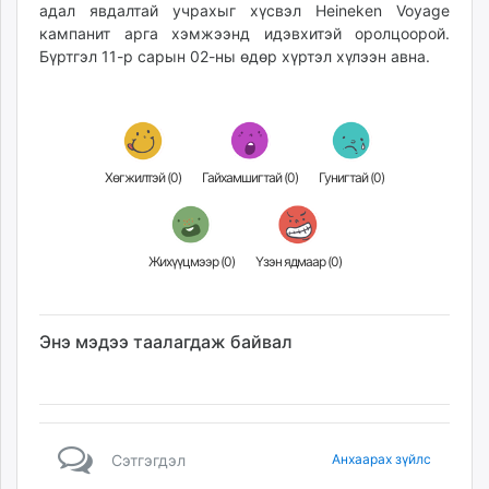
адал явдалтай учрахыг хүсвэл Heineken Voyage
кампанит арга хэмжээнд идэвхитэй оролцоорой.
Бүртгэл 11-р сарын 02-ны өдөр хүртэл хүлээн авна.
Хөгжилтэй (
0
)
Гайхамшигтай (
0
)
Гунигтай (
0
)
Жихүүцмээр (
0
)
Үзэн ядмаар (
0
)
Энэ мэдээ таалагдаж байвал
Сэтгэгдэл
Анхаарах зүйлс