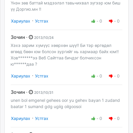
Үнэн зөв баттай мэдээлэл тавьчихвал зүгээр юм биш
үү Доргио.мн !!
·
Хариулах
Устгах
-
0
-
0
Зочин ·
2013/10/24
Хэхэ зарим хүмүүс хөөрхөн шүү!! Би тэр өргөдөл
өгөөд бөөн юм болсон зургийг нь хармаар байх юм!!
Хов*******ээ Веб Сайттаа бичдэг болчихсон
ю******даа ?
·
Хариулах
Устгах
-
0
-
0
Зочин ·
2013/10/31
unen bol emgenel gehees oor yu gehev bayan 1 zudand
baatar 1 sumand gdg ugiig oilgoosoi
·
Хариулах
Устгах
-
0
-
0