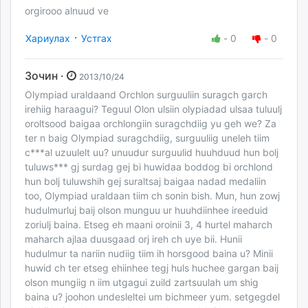
orgirooo alnuud ve
·
Хариулах
Устгах
-
0
-
0
Зочин ·
2013/10/24
Olympiad uraldaand Orchlon surguuliin suragch garch
irehiig haraagui? Teguul Olon ulsiin olypiadad ulsaa tuluulj
oroltsood baigaa orchlongiin suragchdiig yu geh we? Za
ter n baig Olympiad suragchdiig, surguuliig uneleh tiim
c***al uzuulelt uu? unuudur surguulid huuhduud hun bolj
tuluws*** gj surdag gej bi huwidaa boddog bi orchlond
hun bolj tuluwshih gej suraltsaj baigaa nadad medaliin
too, Olympiad uraldaan tiim ch sonin bish. Mun, hun zowj
hudulmurluj baij olson munguu ur huuhdiinhee ireeduid
zoriulj baina. Etseg eh maani oroinii 3, 4 hurtel maharch
maharch ajlaa duusgaad orj ireh ch uye bii. Hunii
hudulmur ta nariin nudiig tiim ih horsgood baina u? Minii
huwid ch ter etseg ehiinhee tegj huls huchee gargan baij
olson mungiig n iim utgagui zuild zartsuulah um shig
baina u? joohon undesleltei um bichmeer yum. setgegdel