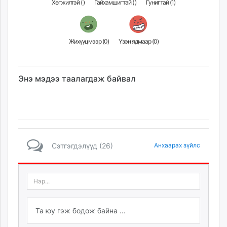
Хөгжилтэй (
)
Гайхамшигтай (
)
Гунигтай (
1
)
Жихүүцмээр (
0
)
Үзэн ядмаар (
0
)
Энэ мэдээ таалагдаж байвал
Сэтгэгдэлүүд (26)
Анхаарах зүйлс