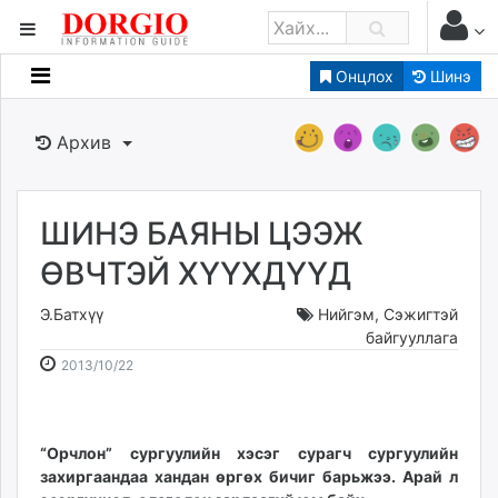
Онцлох
Шинэ
Мэдээллийн
Зар мэдээллийн
Архив
Банк санхүү
Бизнес ААН
Төрийн
ШИНЭ БАЯНЫ ЦЭЭЖ
Нийслэлийн
ӨВЧТЭЙ ХҮҮХДҮҮД
Э.Батхүү
Нийгэм
,
Сэжигтэй
dorgio.mn
байгууллага
Gogo.mn
2013-
2026-
2013/10/22
caak.mn
10-
08-
news.mn
22
10
zindaa.mn
18:37:42
12:23:13
“Орчлон” сургуулийн хэсэг сурагч сургуулийн
Baabar.mn
захиргаандаа хандан өргөх бичиг барьжээ. Арай л
tovch.mn