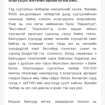
эсэргүүцэл, өлсгөлөн зарлаагүй юм байх..
ikon.mn
Тэд сургалтын төлбөрөө нэмүүлэхийг хүсэж. Жилийн
mnb.mn
6000 ам.долларын төлбөртэй дунд сургуулийнхан
Livetv.mn
нэммээр байна хэмээн эсэргүүцлээ илэрхийлэв.
Eguur.mn
Учир нь, хэн нэгэн наймаачин буюу “Нарантуул”,
24tsag.mn
“Выставка”, “Хороолол”-д гутал зардаг айлын
shuud.mn
хүүхэдтэй зэрэгцэн сурахад хэцүү байна гэжээ.
Баячуудын хүүхдүүд ерөөс ченжийн хүүхэдтэй хамт
eagle.mn
байгаа нь гутамшиг гэнэ. Наад зах нь ченжийн
ergelt.mn
хүүхдүүдтэй хамт бассейнд сэлэхээс сэжиг нь
zarig.mn
хүрээд болдоггүй гэх. Солонгос, Хятад сериалаас л
today.mn
баячуудын тэнэглэлийг харж байснаас бодитоор анх
zuv.mn
удаа л дуулсан энэ хэрэг Монголын эмгэнэл ч байж
mminfo.mn
болох. Оюутнуудын сургалтын төлбөр 100-500
мянган төгрөгөөр нэмэгдэхэд л эсэргүүцэж өргөдөл
ugluu.mn
гомдол барьж ийш тийш гүйдэг билээ. Өнгөрсөн сард
urlag.mn
гэхэд л ШУТИС-ийн оюутнууд суулт хийсэн. Жилийн
unen.mn
төлбөр нь нэг сая давсан учраас тэр шүү дээ.
asu.mn
shudarga.mn
Бяцхан баячууд ингэж зиндаархах болсон нь
shuurhai.mn