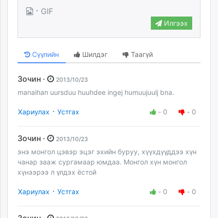
·
GIF
Илгээх
Сүүлийн
Шилдэг
Таагүй
Зочин ·
2013/10/23
manaihan uursduu huuhdee ingej humuujuulj bna.
·
Хариулах
Устгах
-
0
-
0
Зочин ·
2013/10/23
энэ монгол цэвэр эцэг эхийн буруу, хүүхдүүддээ хүн
чанар зааж сургамаар юмдаа. Монгол хүн монгол
хүнээрээ л үлдэх ёстой
·
Хариулах
Устгах
-
0
-
0