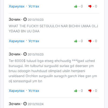
·
Хариулах
Устгах
-
0
-
0
Зочин ·
2013/10/23
WHAT THE FUCK!!! SETGUULCH NAR BICHIH UMAA OLJ
YDAAD BN UU DAA
·
Хариулах
Устгах
-
0
-
0
Зочин ·
2013/10/23
Ter 6000$ tuluud bga etseg ehchuudig ***lgad uzhed
buruugui. Iim tulburtui surguulid surlaa gd deersen ym
bnuu odoogin huuhduud olimpiad ulsiin hemjeeni
uraldaand Orchlon surguulin suragch garch irlee gsn ym
olj sonssonguil ym bn
·
Хариулах
Устгах
-
0
-
0
Зочин ·
2013/10/24