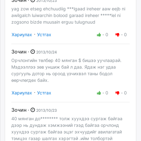
Зочин ·
2013/10/23
yag zow etseg ehchuudiig ***lgaad ireheer aaw eejb ni
awilgalch luiwarchin bolood garaad ireheer *****lel ni
zogsono bizde muusain erguu tulugnuud
·
Хариулах
Устгах
-
0
-
0
Зочин ·
2013/10/24
Орчлонгийн төлбөр 40 мянган $ бишээ уучлаарай.
Мэдээллээ зөв уншиж бай л даа. Ядаж нэг удаа
сургууль дотор нь ороод үзчихвэл таны бодол
өөрчлөгдөх байх.
·
Хариулах
Устгах
-
0
-
0
Зочин ·
2013/10/23
40 мянган до******** толж хуухдээ сургаж байгаа
дээр нь дундаж хэмжээний гээд байгаа орчлонд
хуухдээ сургаж байгаа эцэг эхчуудийг авилагатай
тэмцэх газар шалгах хэрэгтэй .ийм толбортэй