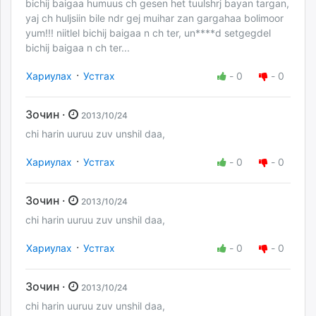
bichij baigaa humuus ch gesen het tuulshrj bayan targan,
yaj ch huljsiin bile ndr gej muihar zan gargahaa bolimoor
yum!!! niitlel bichij baigaa n ch ter, un****d setgegdel
bichij baigaa n ch ter...
·
Хариулах
Устгах
-
0
-
0
Зочин ·
2013/10/24
chi harin uuruu zuv unshil daa,
·
Хариулах
Устгах
-
0
-
0
Зочин ·
2013/10/24
chi harin uuruu zuv unshil daa,
·
Хариулах
Устгах
-
0
-
0
Зочин ·
2013/10/24
chi harin uuruu zuv unshil daa,