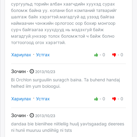
сургуульд торийн албан хаагчдийн хуухэд сурах
боломж байна уу. копани бол компаний татварийг
шалгаж байх хэрэгтэй.магадгуй ад узээд байгаа
наймаачин чэнжийн орлогоос оор бохир монгоор
сурч байгаагаа хуухдууд нь мэдэхгуй байж
магадгуй.унхээр толох боломжтой ч байж болно
тогтоогоод огох хэрэгтэй.
·
Хариулах
Устгах
-
0
-
0
Зочин ·
2013/10/23
Bi Orchlon surguuliin suragch baina. Ta buhend handaj
helhed iim yum boloogui.
·
Хариулах
Устгах
-
0
-
0
Зочин ·
2013/10/23
dandaa bie bieniihee niitleliig huulj yavtsgaadag deerees
ni hunii muuruu undiihiig ni tsts