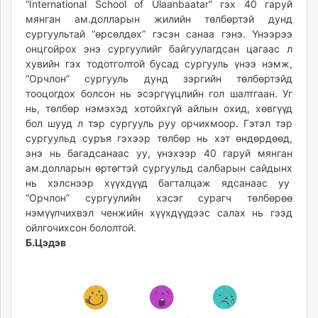
“International School of Ulaanbaatar” гэх 40 гаруй
unuudur.mn
мянган ам.долларын жилийн төлбөртэй дунд
isee.mn
сургуультай “өрсөлдөх” гэсэн санаа гэнэ. Үнээрээ
mglradio.com
онцгойрох энэ сургуулийг байгуулагдсан цагаас л
хувийн гэх тодотголтой бусад сургууль үнээ нэмж,
fact.mn
“Орчлон” сургууль дунд зэргийн төлбөртэйд
itoim.mn
тооцогдох болсон нь эсэргүүцлийн гол шалтгаан. Уг
tumen.mn
нь, төлбөр нэмэхэд хотойхгүй айлын охид, хөвгүүд
shuum.mn
бол шууд л тэр сургууль руу орчихмоор. Гэтэл тэр
times.mn
сургуульд суръя гэхээр төлбөр нь хэт өндөрдөөд,
энэ нь багадсанаас уу, үнэхээр 40 гаруй мянган
tvmongolia.mn
ам.долларын өртөгтэй сургуульд салбарын сайдынх
mass.mn
нь хэлснээр хүүхдүүд багталцаж ядсанаас уу
unegui.mn
“Орчлон” сургуулийн хэсэг сурагч төлбөрөө
assa.mn
нэмүүлчихвэл ченжийн хүүхдүүдээс салах нь гээд
toim.mn
ойлгочихсон бололтой.
Б.Цэдэв
tac.mn
paparazzi.mn
unread.today