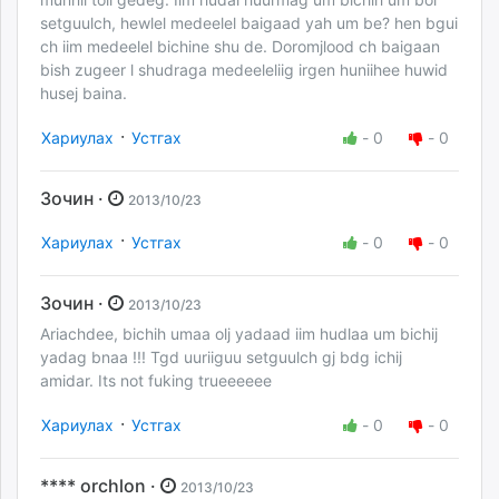
setguulch, hewlel medeelel baigaad yah um be? hen bgui
ch iim medeelel bichine shu de. Doromjlood ch baigaan
bish zugeer l shudraga medeeleliig irgen huniihee huwid
husej baina.
·
Хариулах
Устгах
-
0
-
0
Зочин ·
2013/10/23
·
Хариулах
Устгах
-
0
-
0
Зочин ·
2013/10/23
Ariachdee, bichih umaa olj yadaad iim hudlaa um bichij
yadag bnaa !!! Tgd uuriiguu setguulch gj bdg ichij
amidar. Its not fuking trueeeeee
·
Хариулах
Устгах
-
0
-
0
**** orchlon ·
2013/10/23