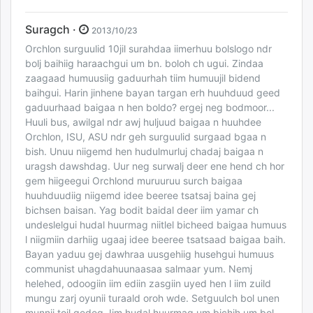
Suragch ·
2013/10/23
Orchlon surguulid 10jil surahdaa iimerhuu bolslogo ndr
bolj baihiig haraachgui um bn. boloh ch ugui. Zindaa
zaagaad humuusiig gaduurhah tiim humuujil bidend
baihgui. Harin jinhene bayan targan erh huuhduud geed
gaduurhaad baigaa n hen boldo? ergej neg bodmoor...
Huuli bus, awilgal ndr awj huljuud baigaa n huuhdee
Orchlon, ISU, ASU ndr geh surguulid surgaad bgaa n
bish. Unuu niigemd hen hudulmurluj chadaj baigaa n
uragsh dawshdag. Uur neg surwalj deer ene hend ch hor
gem hiigeegui Orchlond muruuruu surch baigaa
huuhduudiig niigemd idee beeree tsatsaj baina gej
bichsen baisan. Yag bodit baidal deer iim yamar ch
undeslelgui hudal huurmag niitlel bicheed baigaa humuus
l niigmiin darhiig ugaaj idee beeree tsatsaad baigaa baih.
Bayan yaduu gej dawhraa uusgehiig husehgui humuus
communist uhagdahuunaasaa salmaar yum. Nemj
helehed, odoogiin iim ediin zasgiin uyed hen l iim zuild
mungu zarj oyunii turaald oroh wde. Setguulch bol unen
munnii toil gedeg. Iim hudal huurmag um bichih um bol