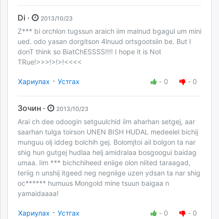
Di ·
2013/10/23
Z*** bi orchlon tugssun araich iim malnud bgagul um mini
ued. odo yasan dorgitson 4lnuud ortsgootsiin be. But I
donT think so BiatChESSSS!!!! I hope it is Not
TRue!>>>!>!>!<<<<
·
Хариулах
Устгах
-
0
-
0
Зочин ·
2013/10/23
Arai ch dee odoogin setguulchid iim aharhan setgej, aar
saarhan tulga toirson UNEN BISH HUDAL medeelel bichij
munguu olj iddeg bolchih gej. Bolomjtoi ail bolgon ta nar
shig hun gutgej hudlaa helj amidralaa bosgoogui baidag
umaa. Iim *** bichchiheed eniige olon niited taraagad,
teriig n unshij itgeed neg negniige uzen ydsan ta nar shig
oc****** humuus Mongold mine tsuun baigaa n
yamaidaaaa!
·
Хариулах
Устгах
-
0
-
0