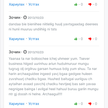
·
Хариулах
Устгах
-
0
-
0
Зочин ·
2013/10/23
dandaa bie bieniihee niitleliig huulj yavtsgaadag deerees
ni hunii muuruu undiihiig ni tsts
·
Хариулах
Устгах
-
0
-
0
Зочин ·
2013/10/23
Yaanaa ta nar bolioochee ichej uhmeer yum. Tsever
business hiiged uurinhuu ariun hudulmuruur mungu
tugrug olj orgilruu garsan humuus bdg yum shuu. Ta nar
harin archaaguidee ingeed yavj bgaa gedgee huleen
zuvshuurj chadku bgaa. Huuhed baitugai uuriiguu ch
aytaihan avaad yavchij chadku hevtjeej bas sain yavaa
negnigee bainga l avilgal heel hahuul buruu gariin mungu
ntr gj doosh ni helne. Archaagui!!!!
·
Хариулах
Устгах
-
0
-
0