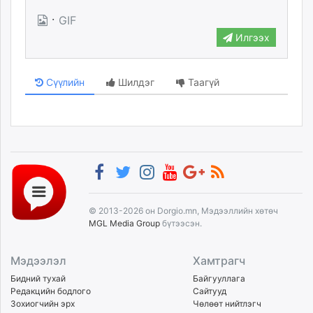
unuudur.mn
·
GIF
isee.mn
Илгээх
mglradio.com
fact.mn
Сүүлийн
Шилдэг
Таагүй
itoim.mn
tumen.mn
shuum.mn
times.mn
tvmongolia.mn
mass.mn
unegui.mn
assa.mn
© 2013-2026 он Dorgio.mn, Мэдээллийн хөтөч
toim.mn
MGL Media Group
бүтээсэн.
tac.mn
paparazzi.mn
Мэдээлэл
Хамтрагч
unread.today
Бидний тухай
Байгууллага
Редакцийн бодлого
Сайтууд
Зохиогчийн эрх
Чөлөөт нийтлэгч