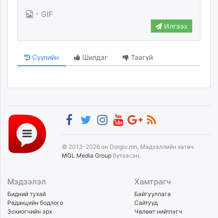
unuudur.mn
·
GIF
isee.mn
Илгээх
mglradio.com
fact.mn
Сүүлийн
Шилдэг
Таагүй
itoim.mn
tumen.mn
shuum.mn
times.mn
tvmongolia.mn
mass.mn
unegui.mn
assa.mn
© 2013-2026 он Dorgio.mn, Мэдээллийн хөтөч
toim.mn
MGL Media Group
бүтээсэн.
tac.mn
paparazzi.mn
Мэдээлэл
Хамтрагч
unread.today
Бидний тухай
Байгууллага
Редакцийн бодлого
Сайтууд
Зохиогчийн эрх
Чөлөөт нийтлэгч