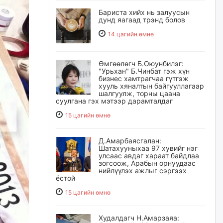
Бариста хийх нь залуусын
дунд яагаад трэнд болов
14 цагийн өмнө
Өмгөөлөгч Б.Оюунбилэг:
"Урьхан" Б.Чинбат гэж хүн
бизнес хамтрагчаа гүтгэж
хууль хяналтын байгууллагаар
шалгуулж, торны цаана
суулгана гэх мэтээр дарамталдаг
15 цагийн өмнө
Д.Амарбаясгалан:
Шатахууныхаа 97 хувийг нэг
улсаас авдаг хараат байдлаа
зогсоож, Арабын орнуудаас
нийлүүлэх ажлыг сэргээх
ёстой
15 цагийн өмнө
Худалдагч Н.Амарзаяа: