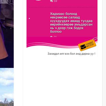
59
ХЗДХ-ын сайд С.Амарсайхан:
Авлигаар авсан хөрөнгийг
Хадмаас болоод
хурааж, нийгмийн сайн
нөхрөөсөө салаад
сайхны хөгжилд зориулах
хүүхдүүдээ аваад тусдаа
бөгөөд үүнийг хэд хэдэн эрх
өөрийнхөөрөө амьдарсан
бүхий байгууллагаас санал авна
нь ч дээр гэж бодох
боллоо
өчигдѳр
91
Шатахууныг олдож байгаа
газраас нь л авч байна. Үнэ
тарифаас илүү хангамж дээр
Захидал илгээх бол энд дарна уу !
анхаарч байна
өчигдѳр
Ц.Будханд: Дүүгээ гараад
ирнэ гэж итгэж хүлээсээр
долоон сарын хугацаа
өнгөрлөө
өчигдѳр
Барилгын салбарын 100