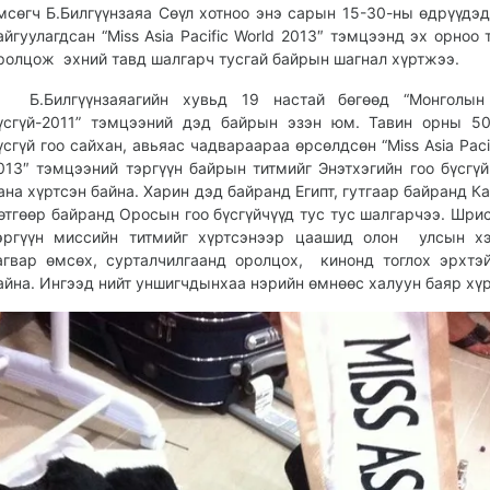
мсөгч Б.Билгүүнзаяа Сөүл хотноо энэ сарын 15-30-ны өдрүүдэ
айгуулагдсан “Miss Asia Pacific World 2013″ тэмцээнд эх орноо 
ролцож эхний тавд шалгарч тусгай байрын шагнал хүртжээ.
.Билгүүнзаяагийн хувьд 19 настай бөгөөд “Монголын
үсгүй-2011” тэмцээний дэд байрын эзэн юм. Тавин орны 5
үсгүй гоо сайхан, авьяас чадвараараа өрсөлдсөн “Miss Asia Paci
013″ тэмцээний тэргүүн байрын титмийг Энэтхэгийн гоо бүсгү
ана хүртсэн байна. Харин дэд байранд Египт, гутгаар байранд Ка
өтгөөр байранд Оросын гоо бүсгүйчүүд тус тус шалгарчээ. Шри
эргүүн миссийн титмийг хүртсэнээр цаашид олон улсын х
агвар өмсөх, сурталчилгаанд оролцох, кинонд тоглох эрхтэ
айна. Ингээд нийт уншигчдынхаа нэрийн өмнөөс халуун баяр хүр