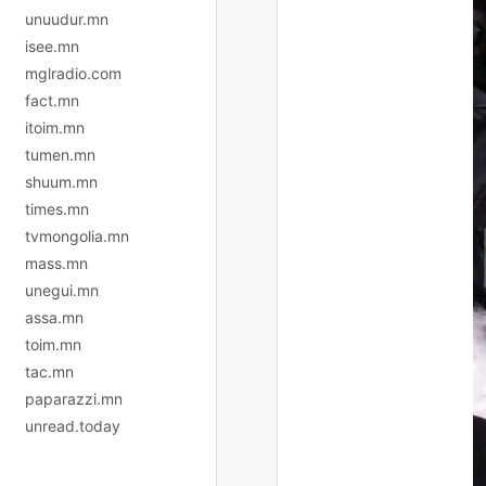
unuudur.mn
isee.mn
mglradio.com
fact.mn
itoim.mn
tumen.mn
shuum.mn
times.mn
tvmongolia.mn
mass.mn
unegui.mn
assa.mn
toim.mn
tac.mn
paparazzi.mn
unread.today