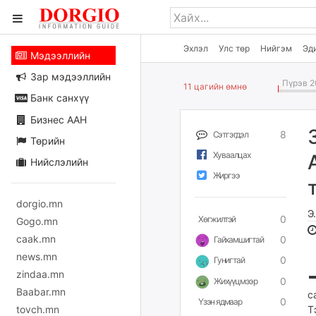
Эхлэл
Улс төр
Нийгэм
Эд
Мэдээллийн
Зар мэдээллийн
Пүрэв 2
11 цагийн өмнө
Банк санхүү
Бизнес ААН
8
Сэтгэгдэл
Төрийн
Хуваалцах
Нийслэлийн
Жиргээ
dorgio.mn
Э
0
Хөгжилтэй
Gogo.mn
caak.mn
0
Гайхамшигтай
news.mn
0
Гунигтай
zindaa.mn
0
Жихүүцмээр
Baabar.mn
с
0
Үзэн ядмаар
tovch.mn
Т