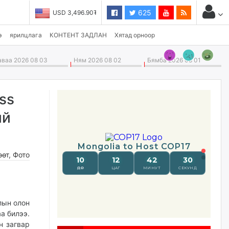
625
USD 3,496.90₮
э
ярилцлага
КОНТЕНТ ЗАДЛАН
Хятад орноор
ваа 2026 08 03
Ням 2026 08 02
Бямба 2026 08 01
ss
ий
өөт
,
Фото
лын олон
а билээ.
н загвар