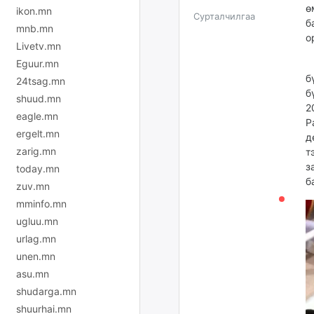
ө
ikon.mn
Сурталчилгаа
б
mnb.mn
о
Livetv.mn
Eguur.mn
Б
б
24tsag.mn
б
shuud.mn
2
eagle.mn
Р
ergelt.mn
д
zarig.mn
т
з
today.mn
б
zuv.mn
mminfo.mn
ugluu.mn
urlag.mn
unen.mn
asu.mn
shudarga.mn
shuurhai.mn