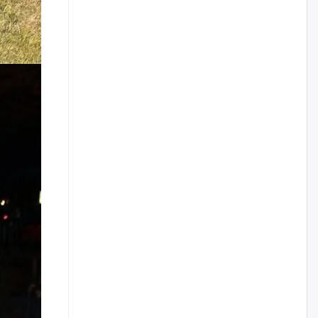
Цагдаагийн дэд хурандаа
Д.Будзаан: Хүүхдийн эсрэг
бэлгийн хүчирхийлэл үйлдвэл
бүх насаар нь хорих ял
оногдуулах хуулийн
зохицуулалттай
өчигдѳр
“Аяллын газрын зураг”-ийн
хэвлэмэл хувилбарыг Голомт
банкны салбараас үнэ
төлбөргүй авах боломжтой
өчигдѳр
ЕБС-ийн захирлын үүргийг түр
орлон гүйцэтгэгч
манаачтайгаа бүлэглэн
эзэмшлийнх нь дансаар заал,
зогсоолын төлбөр ₮121.5
саяыг авчээ
өчигдѳр