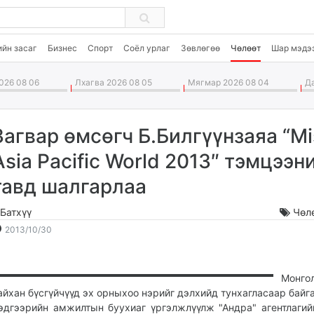
ийн засаг
Бизнес
Спорт
Соёл урлаг
Зөвлөгөө
Чөлөөт
Шар мэдэ
026 08 06
Лхагва 2026 08 05
Мягмар 2026 08 04
Да
Загвар өмсөгч Б.Билгүүнзаяа “Mi
Asia Pacific World 2013″ тэмцээн
тавд шалгарлаа
.Батхүү
Чөл
2013-
2026-
2013/10/30
10-
08-
30
07
17:11:14
04:16:40
Монго
айхан бүсгүйчүүд эх орныхоо нэрийг дэлхийд тунхагласаар байга
эдгээрийн амжилтын буухиаг үргэлжлүүлж "Андра" агентлагий