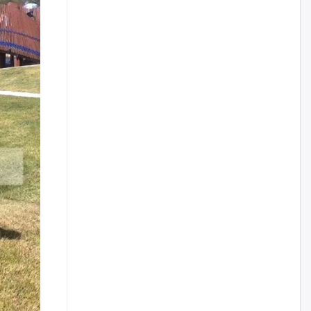
жилийн ойд зориулсан
наадмыг хойшлуулав
өчигдѳр
Монгол Улсад 162 вагон - 9720
тонн АИ-92 орж иржээ
өчигдѳр
Jade Gas: 1.1 тэрбум австрали
долларын санхүүжилтийн
эцсийн гэрээг есдүгээр сард
байгуулбал Тавантолгойн
метан хийн үйлдвэрлэлийн
өрөмдлөгийг 2027 онд эхлүүлнэ
өчигдѳр
Ханын материалд эхний
ээлжийн 6 блок орон сууцны
барилга угсралтын ажил
үргэлжилж байна
өчигдѳр