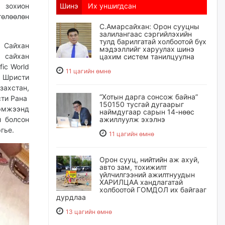
д зохион
Шинэ
Их уншигдсан
төлөөлөн
С.Амарсайхан: Орон сууцны
залилангаас сэргийлэхийн
тулд барилгатай холбоотой бүх
 Сайхан
мэдээллийг харуулах шинэ
0 сайхан
цахим систем танилцуулна
fic World
11 цагийн өмнө
й Шристи
захстан,
“Хотын дарга сонсож байна”
сти Рана
150150 тусгай дугаарыг
эмжээнд
наймдугаар сарын 14-нөөс
й болсон
ажиллуулж эхэлнэ
гье.
11 цагийн өмнө
Орон сууц, нийтийн аж ахуй,
авто зам, тохижилт
үйлчилгээний ажилтнуудын
ХАРИЛЦАА хандлагатай
холбоотой ГОМДОЛ их байгааг
дурдлаа
13 цагийн өмнө