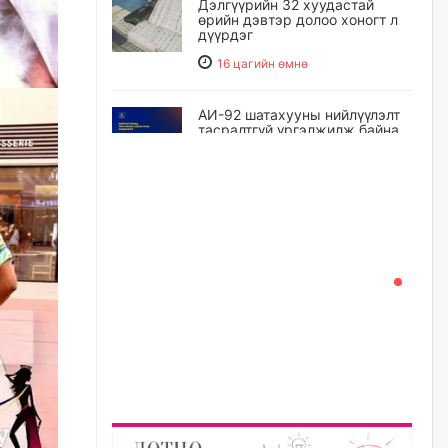
Дэлгүүрийн 32 хуудастай
өрийн дэвтэр долоо хоногт л
дүүрдэг
16 цагийн өмнө
АИ-92 шатахууны нийлүүлэлт
тасралтгүй үргэлжилж байна
16 цагийн өмнө
I ангийн цахим бүртгэл энэ
сарын 17-ноос эхэлнэ
17 цагийн өмнө
Үндсэн хууль зөрчсөн
Х.Булгантуяа, үндэсний эв
нэгдэлд харшилсан
М.Нарантуяа-Нара нарт хэзээ
хариуцлага тооцох вэ?
17 цагийн өмнө