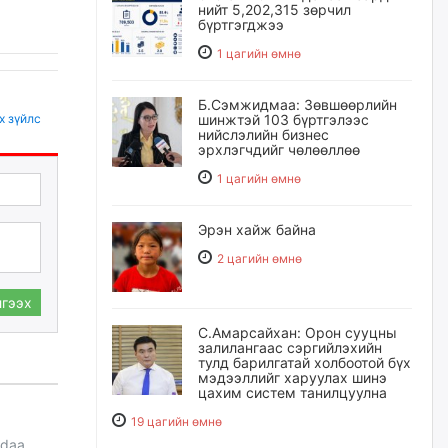
нийт 5,202,315 зөрчил
бүртгэгджээ
1 цагийн өмнө
Б.Сэмжидмаа: Зөвшөөрлийн
х зүйлс
шинжтэй 103 бүртгэлээс
нийслэлийн бизнес
эрхлэгчдийг чөлөөллөө
1 цагийн өмнө
Эрэн хайж байна
2 цагийн өмнө
гээх
С.Амарсайхан: Орон сууцны
залилангаас сэргийлэхийн
тулд барилгатай холбоотой бүх
мэдээллийг харуулах шинэ
цахим систем танилцуулна
19 цагийн өмнө
ldaa