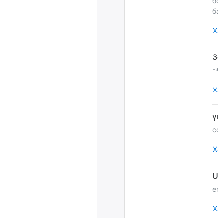
б
б
Х
*
Х
с
Х
e
Х