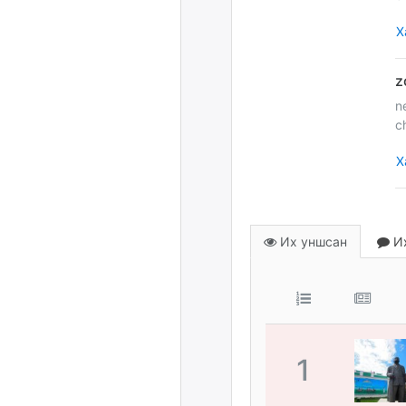
Х
n
c
Х
Их уншсан
Их
1