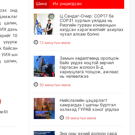
Шинэ
Их уншигдсан
рэх онд
Ц.Сандаг-Очир: COP17 ба
дэмжлэг
COP31 хурлын уялдаа нь
д цалин,
Риогийн гурван конвенцын
УИХ дахь
нэгдсэн хэрэгжилтийг ахиулах
чухал алхам болно
врийг 10
 үзүүлж
13 минутын өмнө
ж байсан
л УИХ-ын
Замын хөдөлгөөнд оролцож
 цалин,
байх үедээ ноцтой зөрчил
гаргасан жолооч Б-д
хариуцлага тооцож, ажлаас
нь чөлөөлжээ
50 минутын өмнө
Нийслэлийн цэцэрлэгт
хамрагдах I шатны бүртгэл
эхлэхэд ГУРАВ хоног үлдлээ
р (
0
)
56 минутын өмнө
Энэ оны эхний долоон сард