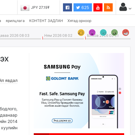
625
JPY 27.19₮
э
ярилцлага
КОНТЕНТ ЗАДЛАН
Хятад орноор
ваа 2026 08 03
Ням 2026 08 02
Бямба 2026 08 01
эх
йл явдал
бодлого,
даанаар
ийн 2014
 хуулийн