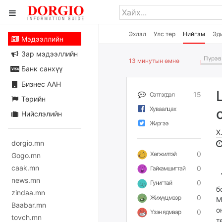
Эхлэл
Улс төр
Нийгэм
Эд
Мэдээллийн
Зар мэдээллийн
Пүрэв 
13 минутын өмнө
Банк санхүү
Бизнес ААН
15
Сэтгэгдэл
Төрийн
Хуваалцах
Нийслэлийн
Жиргээ
Х
dorgio.mn
0
Хөгжилтэй
Gogo.mn
caak.mn
0
Гайхамшигтай
news.mn
0
Гунигтай
б
zindaa.mn
0
Жихүүцмээр
М
Baabar.mn
о
0
Үзэн ядмаар
tovch.mn
т