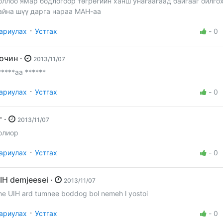
оллоо ямар бодлогоор төгрөгийн ханш унагаагаад байгааг ойлгох
айна шүү дарга нараа МАН-аа
·
ариулах
Устгах
-
0
Зочин ·
2013/11/07
*****аа ******
·
ариулах
Устгах
-
0
үг ·
2013/11/07
олиор
·
ариулах
Устгах
-
0
UIH demjeesei ·
2013/11/07
ne UIH ard tumnee boddog bol nemeh l yostoi
·
ариулах
Устгах
-
0