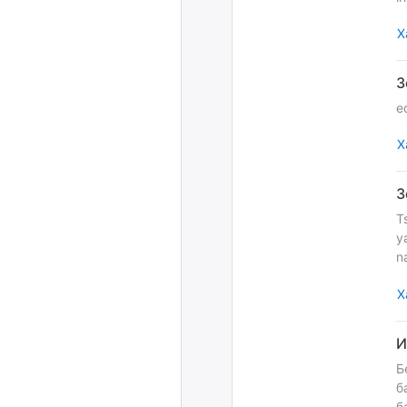
Х
e
Х
T
y
n
Х
Б
б
б