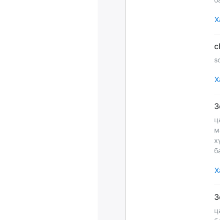
Х
so
Х
ц
м
х
б
Х
ц