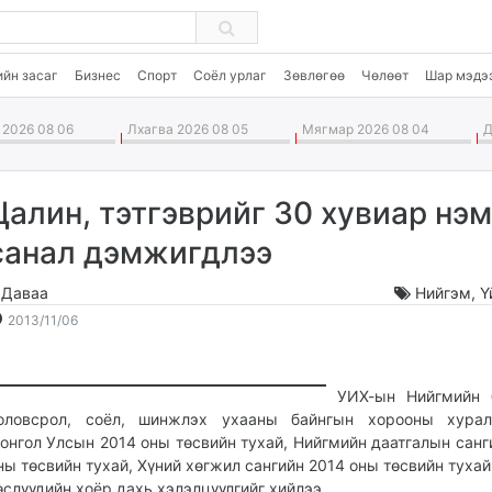
ийн засаг
Бизнес
Спорт
Соёл урлаг
Зөвлөгөө
Чөлөөт
Шар мэдэ
2026 08 06
Лхагва 2026 08 05
Мягмар 2026 08 04
Да
Цалин, тэтгэврийг 30 хувиар нэм
санал дэмжигдлээ
.Даваа
Нийгэм
,
Ү
2013-
2026-
2013/11/06
11-
08-
06
07
14:43:32
11:45:27
УИХ-ын Нийгмийн 
оловсрол, соёл, шинжлэх ухааны байнгын хорооны хурал
онгол Улсын 2014 оны төсвийн тухай, Нийгмийн даатгалын санг
ны төсвийн тухай, Хүний хөгжил сангийн 2014 оны төсвийн тухай
өслүүдийн хоёр дахь хэлэлцүүлгийг хийлээ.