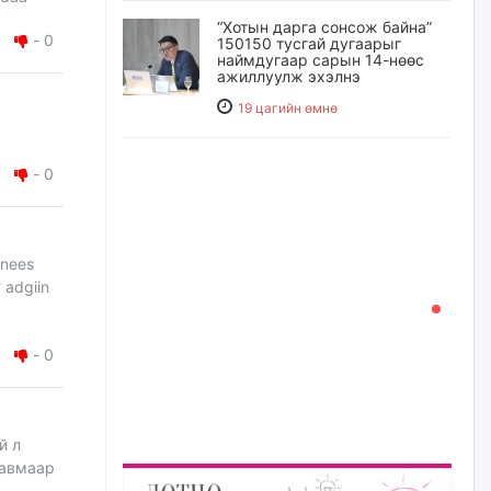
“Хотын дарга сонсож байна”
-
0
150150 тусгай дугаарыг
наймдугаар сарын 14-нөөс
ажиллуулж эхэлнэ
19 цагийн өмнө
Орон сууц, нийтийн аж ахуй,
-
0
авто зам, тохижилт
үйлчилгээний ажилтнуудын
ХАРИЛЦАА хандлагатай
холбоотой ГОМДОЛ их байгааг
дурдлаа
snees
21 цагийн өмнө
 adgiin
Бариста хийх нь залуусын
дунд яагаад трэнд болов
-
0
22 цагийн өмнө
й л
Өмгөөлөгч Б.Оюунбилэг:
"Урьхан" Б.Чинбат гэж хүн
 авмаар
бизнес хамтрагчаа гүтгэж