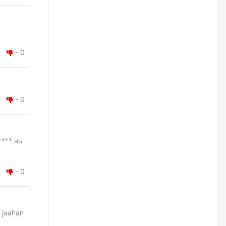
сэтэлгээ хийнэ
өчигдѳр
А.Ариунзаяа: Хүний нэр төрийг
-
0
нас барсных нь дараа ч
хуулиар хамгаалах ёстой
өчигдѳр
-
0
Оюу толгойгоос “Рио Тинто”
ашиг хүртэж эхэлсэн ч Монгол
Улс өр төлсөөр байна
өчигдѳр
**** нь
ХЗДХ-ын сайд С.Амарсайхан:
Авлигаар авсан хөрөнгийг
-
0
хурааж, нийгмийн сайн
сайхны хөгжилд зориулах
бөгөөд үүнийг хэд хэдэн эрх
бүхий байгууллагаас санал авна
өчигдѳр
 jaahan