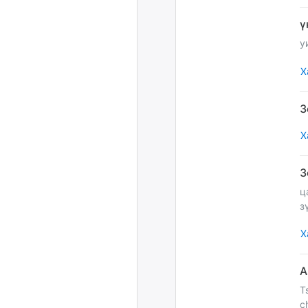
у
Х
Х
ц
з
Х
T
c