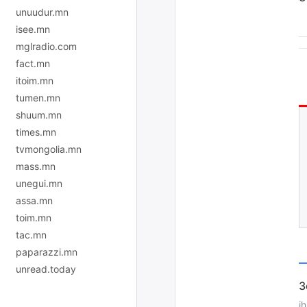
unuudur.mn
isee.mn
mglradio.com
fact.mn
itoim.mn
tumen.mn
shuum.mn
times.mn
tvmongolia.mn
mass.mn
unegui.mn
assa.mn
toim.mn
tac.mn
paparazzi.mn
unread.today
i