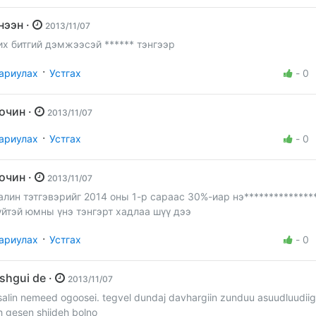
үнээн ·
2013/11/07
их битгий дэмжээсэй ****** тэнгээр
·
ариулах
Устгах
-
0
Зочин ·
2013/11/07
·
ариулах
Устгах
-
0
Зочин ·
2013/11/07
алин тэтгэвэрийг 2014 оны 1-р сараас 30%-иар нэ**************
үйтэй юмны үнэ тэнгэрт хадлаа шүү дээ
·
ариулах
Устгах
-
0
Ashgui de ·
2013/11/07
salin nemeed ogoosei. tegvel dundaj davhargiin zunduu asuudluudiig
h gesen shiideh bolno