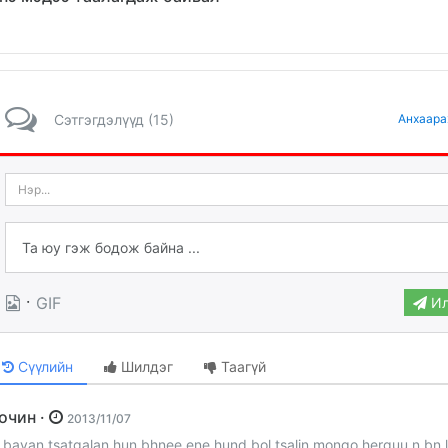
Сэтгэгдэлүүд (15)
Анхаара
·
GIF
Ил
Сүүлийн
Шилдэг
Таагүй
Зочин ·
2013/11/07
h bayan tsatgalan hun bhnee ene hund bol tsalin mongo herguu n bn 