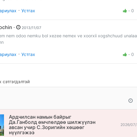
·
ариулах
Устгах
-
0
zochin ·
2013/11/07
em nem odoo nemku bol xezee nemex ve xoorxii xogshchuud unalaa
hn
·
ариулах
Устгах
-
0
 сэтгэгдэлтэй
Ардчилсан намын байрыг
Да.Ганболд өмчлөлдөө шилжүүлэн
2026/07/
авсан учир С.Зоригийн хөшөөг
нүүлгэжээ