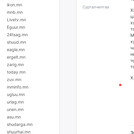
ikon.mn
Сурталчилгаа
Х
mnb.mn
ц
Livetv.mn
х
Eguur.mn
т
24tsag.mn
М
х
shuud.mn
ч
eagle.mn
н
ergelt.mn
ч
zarig.mn
т
today.mn
Х
zuv.mn
mminfo.mn
ugluu.mn
urlag.mn
unen.mn
asu.mn
shudarga.mn
shuurhai.mn
Э