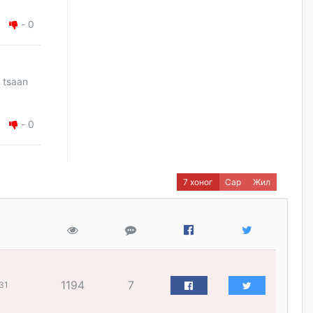
Шатахууныг олдож байгаа
-
0
газраас нь л авч байна. Үнэ
тарифаас илүү хангамж дээр
анхаарч байна
өчигдѳр
 tsaan
Ц.Будханд: Дүүгээ гараад
ирнэ гэж итгэж хүлээсээр
долоон сарын хугацаа
-
0
өнгөрлөө
өчигдѳр
7 хоног
Сар
Жил
Барилгын салбарын 100
жилийн ойд зориулсан
наадмыг хойшлуулав
өчигдѳр
Монгол Улсад 162 вагон - 9720
тонн АИ-92 орж иржээ
1194
7
31
өчигдѳр