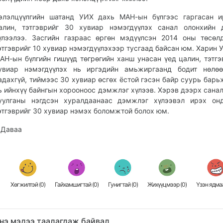
элэлцүүлгийн шатанд УИХ дахь МАН-ын бүлгээс гаргасан и
алин, тэтгэврийг 30 хувиар нэмэгдүүлэх санал олонхийн 
үлээлээ. Засгийн газраас өргөн мэдүүлсэн 2014 оны төсөл
этгэврийг 10 хувиар нэмэгдүүлэхээр тусгаад байсан юм. Харин 
АН-ын бүлгийн гишүүд төгрөгийн ханш унасан үед цалин, тэтгэ
увиар нэмэгдүүлэх нь иргэдийн амьжиргаанд бодит нөлөө
адахгүй, тиймээс 30 хувиар өсгөх ёстой гэсэн байр суурь барь
ь ийнхүү байнгын хорооноос дэмжлэг хүлээв. Хэрэв дээрх сана
уулганы нэгдсэн хуралдаанаас дэмжлэг хүлээвэл ирэх онд
этгэврийг 30 хувиар нэмэх боломжтой болох юм.
.Даваа
Хөгжилтэй (
0
)
Гайхамшигтай (
0
)
Гунигтай (
0
)
Жихүүцмээр (
0
)
Үзэн ядмаа
нэ мэдээ таалагдаж байвал