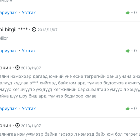
·
ариулах
Устгах
-
0
chi bitgii **** ·
2013/11/07
liior
·
ариулах
Устгах
-
0
Зочин ·
2013/11/07
алин нэмэхээр дагаад юмний үнэ өснө төгрөгийн ханш унана эн
алууд худлаа s*** хийгээд байх юм ард түмнээ бодоочээ ажилг
үмүүс хөгшчүүл хүүхдүүд хөгжилийн бэрхшээлтэй хүмүүс л хэцү
айна шүү шоу биш ард түмнээ бодмоор юмаа
·
ариулах
Устгах
-
0
Зочин ·
2013/11/07
алингаа нэмүүлмээр байна гэхээр л нэмээд байх юм бол төгрөг 