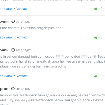
·
ариулах
Устгах
-
0
Зочин ·
2013/11/07
d nar chamtai l oiroltsoo setgeh yum daa.
·
ариулах
Устгах
-
0
Зочин ·
2013/11/07
salin oshoor dagaad buh yum osood ***** bolno doo ***l demii. Teg
aaj togrogiin hanshiig changatgah arga hemjee avsan ni deer bishuu?
adaas muu setgene gej baimaarguma ed nar
·
ариулах
Устгах
-
0
Иргэн ·
2013/11/07
ензиний үнэ тогтвортой байхад юмны үнэ өсөөд байгааг ойлгохгү
айна шүү, юмны үнийг тогтвортой барих тал дээр л арга хэмжээ
айхын